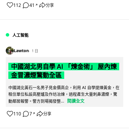
112
41
分享
↗
人工智能
Lawton
1 日
中國湖北男自學 AI 「煉金術」 屋內煉
金冒濃煙驚動全區
中國湖北黃石一名男子見金價高企，利用 AI 自學提煉黃金，在
租住單位私設高壓爐及作坊冶煉，過程產生大量刺鼻濃煙，驚
閱讀全文
動鄰居報警。警方到場揭發整...
110
7
分享
↗