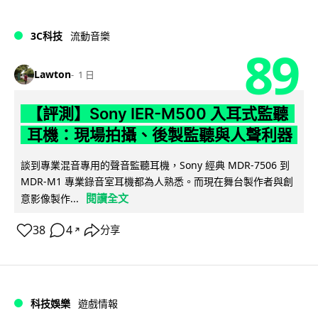
3C科技
流動音樂
89
Lawton
1 日
【評測】Sony IER-M500 入耳式監聽
耳機：現場拍攝、後製監聽與人聲利器
談到專業混音專用的聲音監聽耳機，Sony 經典 MDR-7506 到
MDR-M1 專業錄音室耳機都為人熟悉。而現在舞台製作者與創
閱讀全文
意影像製作...
38
4
分享
↗
科技娛樂
遊戲情報