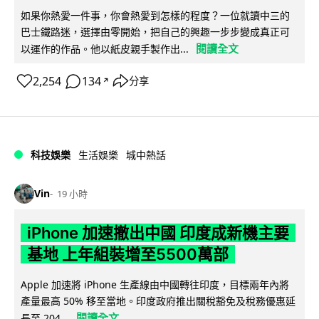
如果你熱愛一件事，你會熱愛到怎樣的程度？一位就讀中三的
巴士鐵路迷，選擇由零開始，把自己的興趣一步步變成真正可
閱讀全文
以運作的作品。他以紙皮親手製作出...
2,254
134
分享
↗
科技娛樂
生活娛樂
城中熱話
Vin
19 小時
iPhone 加速撤出中國 印度成新機主要
基地 上年組裝增至5500萬部
Apple 加速將 iPhone 生產線由中國轉往印度，目標兩年內將
產量最高 50% 移至當地。印度政府推出關稅豁免及稅務優惠延
閱讀全文
長至 204...