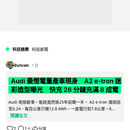
科技娛樂
科技新聞
duncan
1 日
Audi 最慳電量產車現身 A2 e-tron 迷
彩造型曝光 快充 26 分鐘充滿 8 成電
Audi 呢部新車，能耗竟然係25年前嘅一半。 A2 e-tron 風阻低
至0.24，每百公里只需12.8 kWh，一度電行到7.8公里。6...
閱讀全文
7
1
分享
↗