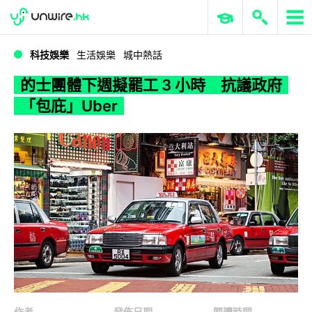
WWDC 2026
GenAI 與雲端科技專區
ERP 與商業 AI
的士團體下週擬罷工 3 小時 抗議政府「包庇」Uber
科技娛樂
生活娛樂
城中熱話
的士團體下週擬罷工 3 小時 抗議政府
「包庇」Uber
作者
發佈日期
閱讀時間