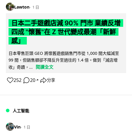
Lawton
1 日
日本二手遊戲店減 90% 門市 業績反增
四成 "懷舊"在 Z 世代變成最潮「新鮮
感」
日本零售巨頭 GEO 將懷舊遊戲銷售門市從 1,000 間大幅減至
99 間，但銷售額卻不降反升至過往的 1.4 倍。做到「減店增
閱讀全文
收」奇蹟，...
252
20
分享
↗
人工智能
Vin
1 日