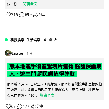
閱讀全文
線，旗...
316
69
分享
↗
科技娛樂
生活娛樂
城中熱話
Lawton
1 日
熊本地震手術室驚魂片瘋傳 醫護保護病
人、逃生門 網民讚值得尊敬
熊本縣 7 月 28 日發生 7.1 級地震，熊本綜合醫院手術室鏡頭拍
下地震一刻，醫護人員臨危不亂保護病人，更馬上開逃生門確
閱讀全文
保出口流通。片段...
67
17
分享
↗