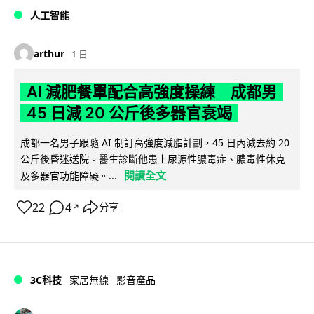
人工智能
arthur
1 日
AI 減肥餐單配合高強度操練 成都男
45 日減 20 公斤後多器官衰竭
成都一名男子跟隨 AI 制訂高強度減脂計劃，45 日內減去約 20
公斤後昏迷送院。醫生診斷他患上尿源性膿毒症、膿毒性休克
閱讀全文
及多器官功能障礙。...
22
4
分享
↗
3C科技
家居無線
影音產品