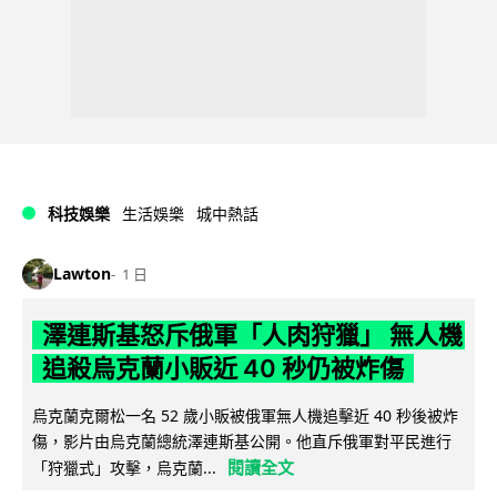
科技娛樂
生活娛樂
城中熱話
Lawton
1 日
澤連斯基怒斥俄軍「人肉狩獵」 無人機
追殺烏克蘭小販近 40 秒仍被炸傷
烏克蘭克爾松一名 52 歲小販被俄軍無人機追擊近 40 秒後被炸
傷，影片由烏克蘭總統澤連斯基公開。他直斥俄軍對平民進行
閱讀全文
「狩獵式」攻擊，烏克蘭...