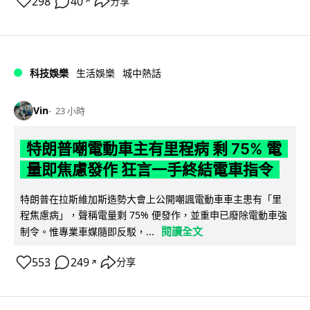
298
40
分享
↗
科技娛樂
生活娛樂
城中熱話
Vin
23 小時
特朗普嘲電動車主有里程病 剩 75% 電
量即焦慮發作 狂言一手終結電車指令
特朗普在拉斯維加斯造勢大會上公開嘲諷電動車車主患有「里
程焦慮病」，聲稱電量剩 75% 便發作，並重申已廢除電動車強
閱讀全文
制令。惟專業車媒隨即反駁，...
553
249
分享
↗