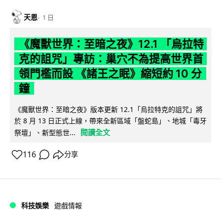
天恩
1 日
《魔獸世界：至暗之夜》12.1 「烏拉特
克的詛咒」專訪：巢穴不為提高世界首
領門檻而設 《諸王之眠》縮短約 10 分
鐘
《魔獸世界：至暗之夜》版本更新 12.1「烏拉特克的詛咒」將
於 8 月 13 日正式上線，帶來全新區域「盤蛇島」、地城「毒牙
閱讀全文
祭壇」、新型態世...
116
分享
科技娛樂
遊戲情報