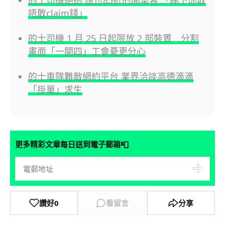
的士司機絕招 應付85折的開單客 「睇下你敢
唔敢claim錢」
的士司機 1 月 25 日起限放 2 部裝置 分割
畫面「一開四」工會憂更分心
的士車隊難敵網約平台 業界洽談高德滴滴
「掛單」求生
📮
更多精彩文章每日送到電子郵箱
讚好
0
看留言
分享