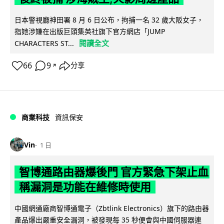
日本警視廳神田署 8 月 6 日公布，拘捕一名 32 歲大阪女子，
指她涉嫌在出版巨頭集英社旗下官方網店「JUMP
閱讀全文
CHARACTERS ST...
66
9
分享
↗
商業科技
資訊保安
Vin
1 日
智博通路由器爆後門 官方緊急下架止血
稱漏洞是功能在維修時使用
中國網通廠商智博通電子（Zbtlink Electronics）旗下的路由器
產品爆出嚴重安全漏洞，被發現每 35 秒便會與中國伺服器連