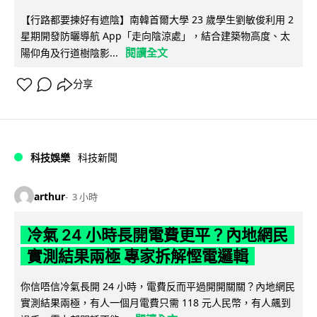
【行路都要揀好有遮陰】南韓首爾大學 23 歲學生劉敏俊利用 2
星期開發防曬導航 App「走向陰涼處」，結合建築物高度、太
閱讀全文
陽仰角及行道樹陰影...
分享
科技娛樂
科技新聞
arthur
3 小時
冷氣 24 小時長開電費更平？內地網民
實測結果兩極 專家拆解慳電邏輯
你信唔信冷氣長開 24 小時，電費反而平過開開關關？內地網民
實測結果兩極，有人一個月電費只需 118 元人民幣，有人飆到