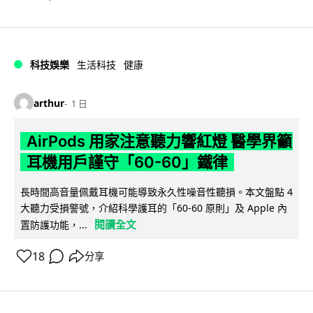
科技娛樂
生活科技
健康
arthur
1 日
AirPods 用家注意聽力響紅燈 醫學界籲
耳機用戶謹守「60-60」鐵律
長時間高音量佩戴耳機可能導致永久性噪音性聽損。本文盤點 4
大聽力受損警號，介紹科學護耳的「60-60 原則」及 Apple 內
閱讀全文
置防護功能，...
18
分享