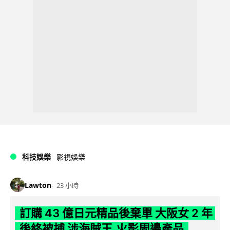
科技娛樂
影視娛樂
Lawton
23 小時
訂購 43 億日元精品後棄單 大阪女 2 年
後終被捕 涉海賊王,火影周邊產品