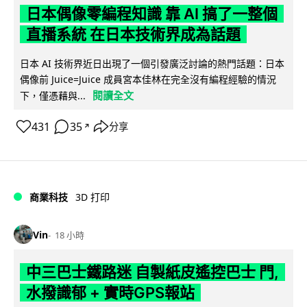
日本偶像零編程知識 靠 AI 搞了一整個
直播系統 在日本技術界成為話題
日本 AI 技術界近日出現了一個引發廣泛討論的熱門話題：日本
偶像前 Juice=Juice 成員宮本佳林在完全沒有編程經驗的情況
閱讀全文
下，僅憑藉與...
431
35
分享
↗
商業科技
3D 打印
Vin
18 小時
中三巴士鐵路迷 自製紙皮遙控巴士 門,
水撥識郁 + 實時GPS報站