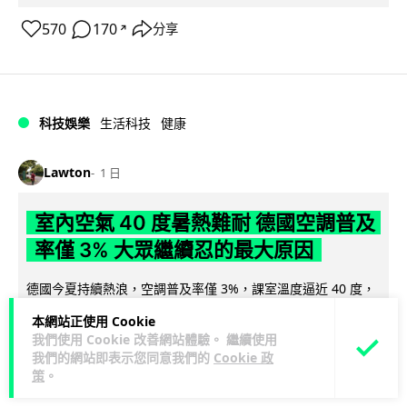
570
170
分享
↗
科技娛樂
生活科技
健康
Lawton
1 日
室內空氣 40 度暑熱難耐 德國空調普及
率僅 3% 大眾繼續忍的最大原因
德國今夏持續熱浪，空調普及率僅 3%，課室溫度逼近 40 度，
全年因高溫死亡人數已升至約 9,800 人。德國及鄰國法國長期
本網站正使用 Cookie
閱讀全文
抗拒安裝空調背後...
我們使用 Cookie 改善網站體驗。 繼續使用
我們的網站即表示您同意我們的
Cookie 政
136
22
分享
↗
策
。