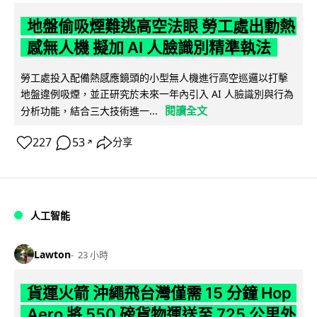
地盤偷吸煙難逃高空法眼 勞工處出動熱
感無人機 擬加 AI 人臉識別精準執法
勞工處投入配備熱感應鏡頭的小型無人機進行高空巡邏以打擊
地盤違例吸煙，並正研究於未來一年內引入 AI 人臉識別與行為
閱讀全文
分析功能，結合三大技術進一...
227
53
分享
↗
人工智能
Lawton
23 小時
貨運火箭 沖繩飛台灣僅需 15 分鐘 Hop
Aero 將 550 磅貨物運送至 725 公里外