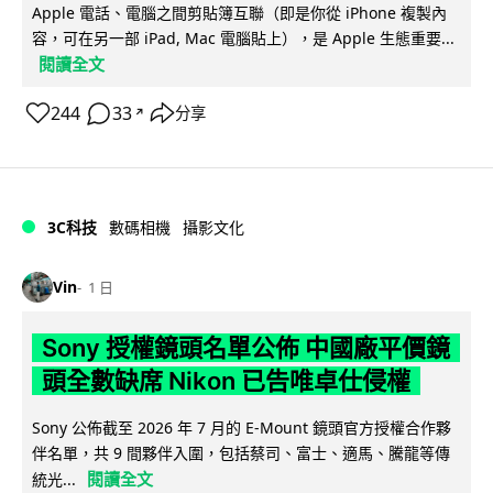
Apple 電話、電腦之間剪貼簿互聯（即是你從 iPhone 複製內
容，可在另一部 iPad, Mac 電腦貼上），是 Apple 生態重要...
閱讀全文
244
33
分享
↗
3C科技
數碼相機
攝影文化
Vin
1 日
Sony 授權鏡頭名單公佈 中國廠平價鏡
頭全數缺席 Nikon 已告唯卓仕侵權
Sony 公佈截至 2026 年 7 月的 E-Mount 鏡頭官方授權合作夥
伴名單，共 9 間夥伴入圍，包括蔡司、富士、適馬、騰龍等傳
閱讀全文
統光...