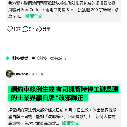
香港警方聯同澳門司警搗破以養生咖啡生意包裝的虛擬貨幣投
資騙局 Fun Coffee，兩地共拘捕 8 人，接獲逾 200 宗舉報，涉
閱讀全文
款 9,4...
107
9
分享
↗
科技娛樂
生活科技
智慧城市
Lawton
20 小時
網約車條例生效 有司機暫時停工避風頭
的士業界籲白牌 "改邪歸正"
規管網約車法例大部分條文已於 8 月 3 日生效，的士業界就期
望白牌車司機，能夠「改邪歸正」回流駕駛的士。新例大幅提
閱讀全文
高罰則，首次定罪最高罰款...