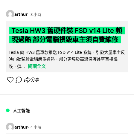
arthur
3 小時
Tesla HW3 舊硬件裝 FSD v14 Lite 頻
現過熱 部分電腦損毀車主須自費維修
Tesla 向 HW3 舊車款推送 FSD v14 Lite 系統，引發大量車主反
映自動駕駛電腦嚴重過熱，部分更觸發高溫保護甚至直接燒
閱讀全文
毀，須...
分享
人工智能
arthur
4 小時