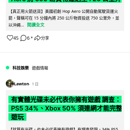
【真正用火箭送貨】美國初創 Hop Aero 公開自動駕駛貨運火
箭，聲稱可在 15 分鐘內將 250 公斤物資投送 750 公里外，並
閱讀全文
以沖繩...
45
6
分享
↗
科技娛樂
遊戲情報
Lawton
1 日
有實體光碟未必代表你擁有遊戲 調查：
PS5 34%、Xbox 50% 須連網才能完整
遊玩
【就算有光碟，也未必代表擁有遊戲】有調查發現，34% PS5