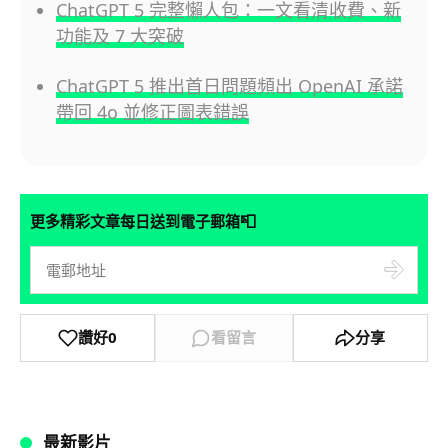
ChatGPT 5 完整懶人包：一文看清收費、新
功能及 7 大突破
ChatGPT 5 推出首日問題頻出 OpenAI 承諾
帶回 4o 並修正圖表錯誤
📮
更多精彩文章每日送到電子郵箱
讚好
0
看留言
分享
最新影片