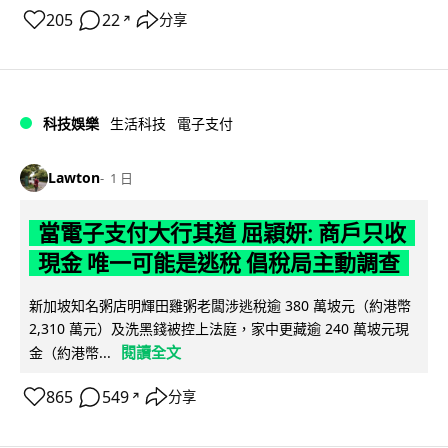
205
22
分享
↗
科技娛樂
生活科技
電子支付
Lawton
1 日
當電子支付大行其道 屈穎妍: 商戶只收
現金 唯一可能是逃稅 倡稅局主動調查
新加坡知名粥店明輝田雞粥老闆涉逃稅逾 380 萬坡元（約港幣
2,310 萬元）及洗黑錢被控上法庭，家中更藏逾 240 萬坡元現
閱讀全文
金（約港幣...
865
549
分享
↗