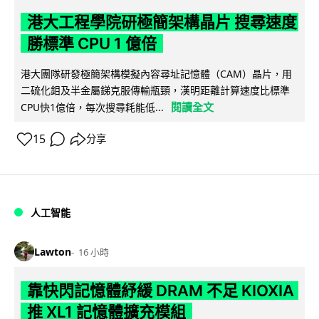
港大工程學院研極簡架構晶片 搜尋速度
勝標準 CPU 1 億倍
港大團隊研發極簡架構模擬內容尋址記憶體（CAM）晶片，用
二硫化鉬及半金屬銻克服傳輸瓶頸，漢明距離計算速度比標準
閱讀全文
CPU快1億倍，每次搜尋耗能低...
15
分享
人工智能
Lawton
16 小時
靠快閃記憶體紓緩 DRAM 不足 KIOXIA
推 XL1 記憶體擴充模組