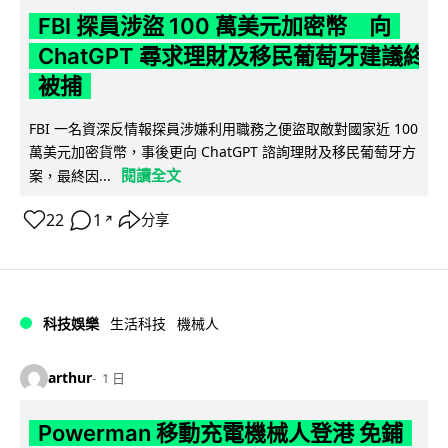
FBI 探員涉盜 100 萬美元加密幣 向
ChatGPT 尋求理財及移民葡萄牙建議終
被捕
FBI 一名資深反情報探員涉嫌利用職務之便盜取敵對國家近 100
萬美元加密貨幣，事後更向 ChatGPT 諮詢理財及移民葡萄牙方
閱讀全文
案，最終因...
22
1
分享
↗
科技娛樂
生活科技
機械人
arthur
1 日
Powerman 移動充電機械人登港 免鋪