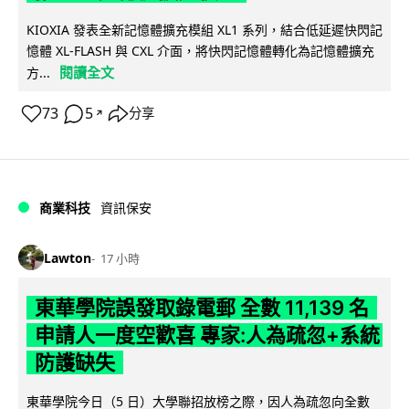
KIOXIA 發表全新記憶體擴充模組 XL1 系列，結合低延遲快閃記
憶體 XL-FLASH 與 CXL 介面，將快閃記憶體轉化為記憶體擴充
閱讀全文
方...
73
5
分享
↗
商業科技
資訊保安
Lawton
17 小時
東華學院誤發取錄電郵 全數 11,139 名
申請人一度空歡喜 專家:人為疏忽+系統
防護缺失
東華學院今日（5 日）大學聯招放榜之際，因人為疏忽向全數