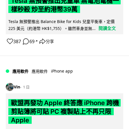
Tesla 無預警推出兒童車 無電池電機一
樣秒殺 炒至約港幣39萬
Tesla 無預警推出 Balance Bike for Kids 兒童平衡車，定價
閱讀全文
225 美元（約港幣 HK$1,755）。雖然車身並無...
387
69
分享
↗
iPhone app
應用軟件
應用軟件
Vin
1 日
歐盟再發功 Apple 終答應 iPhone 跨機
剪貼簿將可貼 PC 複製貼上不再只限
Apple