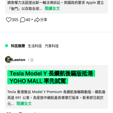
調查權力法庭提出新一輪法律訴訟。英國政府要求 Apple 建立
閱讀全文
「後門」以存取全球...
305
40
分享
↗
科技娛樂
生活科技
汽車科技
Lawton
1 日
Tesla Model Y 長續航後驅版抵港
YOHO MALL 率先試駕
Tesla 香港推出 Model Y Premium 長續航後輪驅動版，續航最
高達 691 公里，為家族中續航最長單摩打版本。新車即日起於
閱讀全文
元...