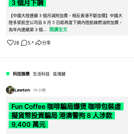
3 個月下調
【中國大陸連續 3 個月減附加費，相反香港不斷加價】中國大
陸多家航空公司自 8 月 5 日起再度下調內陸航線燃油附加費，
閱讀全文
為年內連續第 3 個...
28
5
分享
↗
科技娛樂
生活科技
區塊鏈
Lawton
19 小時
Fun Coffee 咖啡騙局爆煲 咖啡包裝虛
擬貨幣投資騙局 港澳警拘 8 人涉款
9,400 萬元