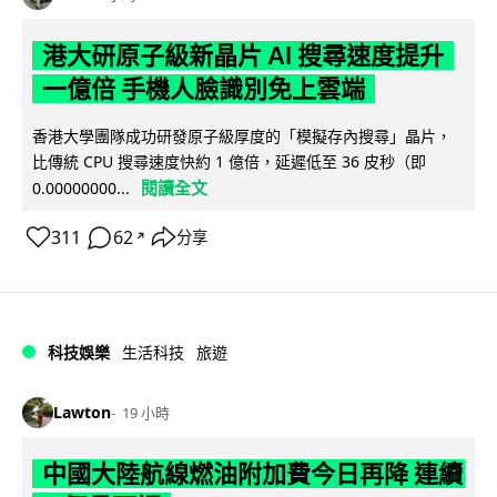
港大研原子級新晶片 AI 搜尋速度提升
一億倍 手機人臉識別免上雲端
香港大學團隊成功研發原子級厚度的「模擬存內搜尋」晶片，
比傳統 CPU 搜尋速度快約 1 億倍，延遲低至 36 皮秒（即
閱讀全文
0.00000000...
311
62
分享
↗
科技娛樂
生活科技
旅遊
Lawton
19 小時
中國大陸航線燃油附加費今日再降 連續