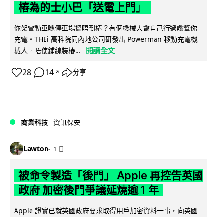
樁為的士小巴「送電上門」
你架電動車喺停車場搵唔到樁？有個機械人會自己行過嚟幫你
充電。THEi 高科院同內地公司研發出 Powerman 移動充電機
閱讀全文
械人，唔使鋪線裝樁...
28
14
分享
↗
商業科技
資訊保安
Lawton
1 日
被命令製造「後門」 Apple 再控告英國
政府 加密後門爭議延燒逾 1 年
Apple 證實已就英國政府要求取得用戶加密資料一事，向英國