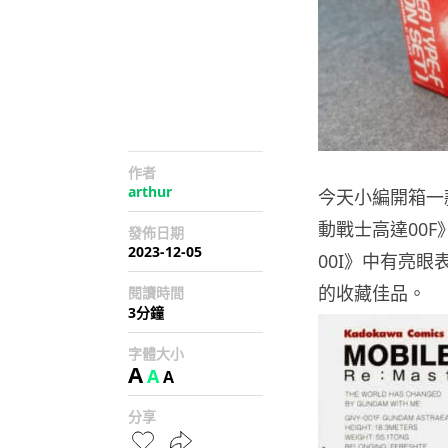
作者
arthur
今天小編開箱一
動戰士高達00
發佈日期
2023-12-05
00I》中有亮
的收藏佳品。
閱讀時間
3分鐘
字體大小
A
A
A
分享