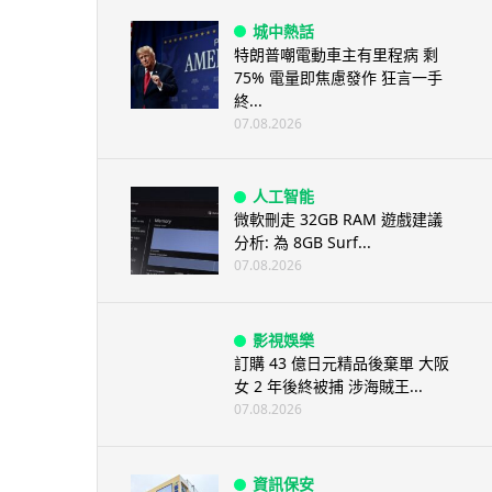
城中熱話
特朗普嘲電動車主有里程病 剩
75% 電量即焦慮發作 狂言一手
終...
07.08.2026
人工智能
微軟刪走 32GB RAM 遊戲建議
分析: 為 8GB Surf...
07.08.2026
影視娛樂
訂購 43 億日元精品後棄單 大阪
女 2 年後終被捕 涉海賊王...
07.08.2026
資訊保安