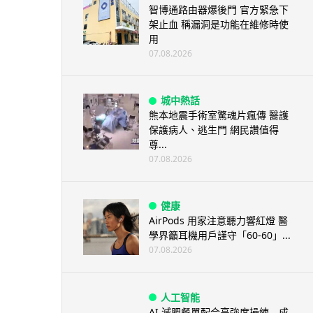
智博通路由器爆後門 官方緊急下
架止血 稱漏洞是功能在維修時使
用
07.08.2026
城中熱話
熊本地震手術室驚魂片瘋傳 醫護
保護病人、逃生門 網民讚值得
尊...
07.08.2026
健康
AirPods 用家注意聽力響紅燈 醫
學界籲耳機用戶謹守「60-60」...
07.08.2026
人工智能
AI 減肥餐單配合高強度操練 成