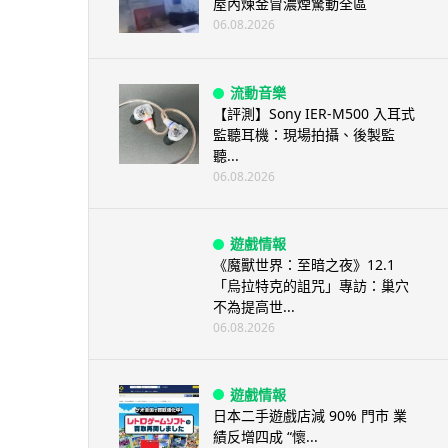
屋內煉金冒濃煙驚動全區
06.08.2026
流動音樂
【評測】Sony IER-M500 入耳式
監聽耳機：現場拍攝、後製監
聽...
06.08.2026
遊戲情報
《魔獸世界：至暗之夜》12.1
「烏拉特克的詛咒」專訪：巢穴
不為提高世...
06.08.2026
遊戲情報
日本二手遊戲店減 90% 門市 業
績反增四成 “懷...