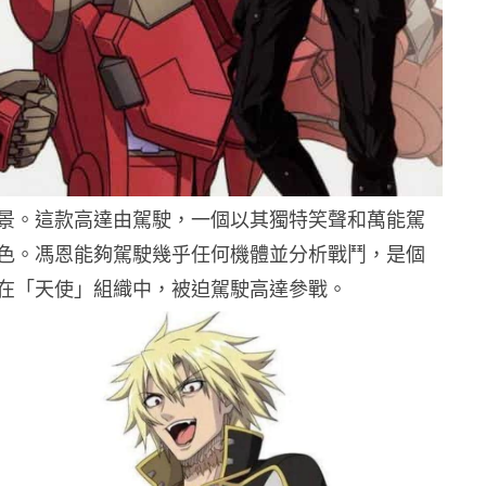
景。這款高達由駕駛，一個以其獨特笑聲和萬能駕
色。馮恩能夠駕駛幾乎任何機體並分析戰鬥，是個
在「天使」組織中，被迫駕駛高達參戰。