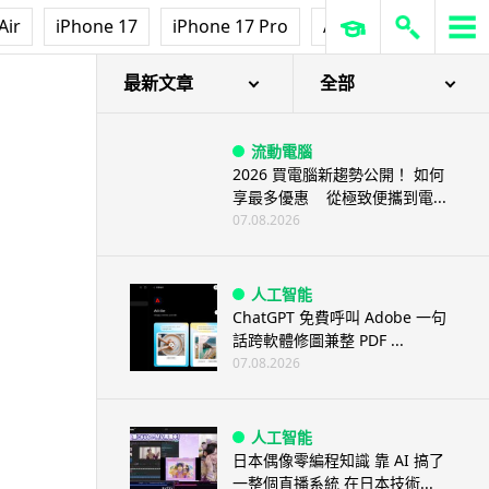
Air
iPhone 17
iPhone 17 Pro
AirPods Pro 3
Ap
YPE-F
最新文章
全部
流動電腦
2026 買電腦新趨勢公開！ 如何
享最多優惠 從極致便攜到電...
07.08.2026
人工智能
ChatGPT 免費呼叫 Adobe 一句
話跨軟體修圖兼整 PDF ...
07.08.2026
人工智能
日本偶像零編程知識 靠 AI 搞了
一整個直播系統 在日本技術...