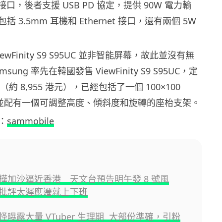
-C 接口，後者支援 USB PD 協定，提供 90W 電力輸
 3.5mm 耳機和 Ethernet 接口，還有兩個 5W
ewFinity S9 S95UC 並非智能屏幕，故此並沒有無
ung 率先在韓國發售 ViewFinity S9 S95UC，定
（約 8,955 港元），已經包括了一個 100×100
座，並配有一個可調整高度、傾斜度和旋轉的座枱支架。
：
sammobile
樺加沙逼近香港 天文台預告明午發 8 號風
批評太遲應遷就上下班
怪曝露大量 VTuber 生理期 大部份準確，引粉