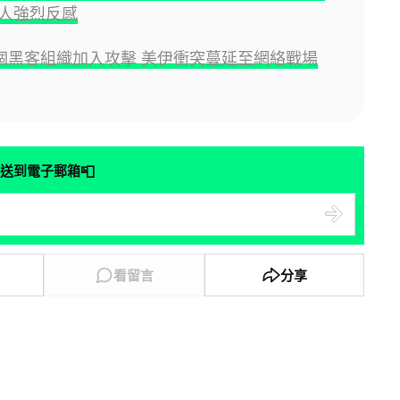
人強烈反感
0 個黑客組織加入攻擊 美伊衝突蔓延至網絡戰場
📮
送到電子郵箱
看留言
分享