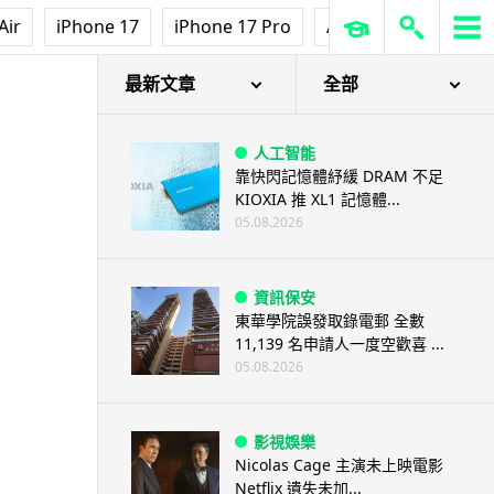
Air
iPhone 17
iPhone 17 Pro
AirPods Pro 3
Ap
最新文章
全部
人工智能
靠快閃記憶體紓緩 DRAM 不足
KIOXIA 推 XL1 記憶體...
05.08.2026
資訊保安
東華學院誤發取錄電郵 全數
11,139 名申請人一度空歡喜 ...
05.08.2026
影視娛樂
Nicolas Cage 主演未上映電影
Netflix 遺失未加...