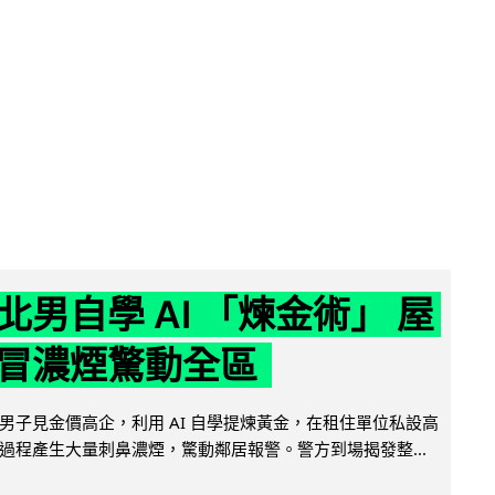
北男自學 AI 「煉金術」 屋
冒濃煙驚動全區
男子見金價高企，利用 AI 自學提煉黃金，在租住單位私設高
過程產生大量刺鼻濃煙，驚動鄰居報警。警方到場揭發整...