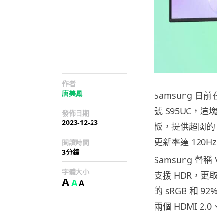
作者
唐美鳳
Samsung 日前
號 S95UC，這塊 
發佈日期
2023-12-23
板，提供超闊的 3
更新率達 120H
閱讀時間
3分鐘
Samsung 聲稱 
字體大小
支援 HDR，更取得
A
A
A
的 sRGB 和 92%
兩個 HDMI 2.0、