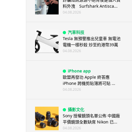
料外洩 Surfshark Antisca...
04.08.2026
汽車科技
Tesla 無預警推出兒童車 無電池
電機一樣秒殺 炒至約港幣39萬
04.08.2026
iPhone app
歐盟再發功 Apple 終答應
iPhone 跨機剪貼簿將可貼 ...
04.08.2026
攝影文化
Sony 授權鏡頭名單公佈 中國廠
平價鏡頭全數缺席 Nikon 已...
04.08.2026