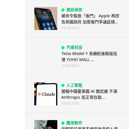
資訊保安
被命令製造「後門」 Apple 再控
告英國政府 加密後門爭議延燒...
04.08.2026
汽車科技
Tesla Model Y 長續航後驅版抵
港 YOHO MALL ...
04.08.2026
人工智能
據報中國憂美國 AI 變武器 不滿
Anthropic 拒正常存取...
04.08.2026
應用軟件
詐騙短訊源源不絕背後是個人資