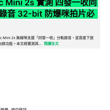
ic Mini 2s 實測 四發一收同
音 32-bit 防爆咪拍片必
Mic Mini 2s 無線咪支援「四發一收」分軌錄音，並首度下放
 浮點內錄功能。本文經實測其...
閱讀全文
活娛樂
城中熱話