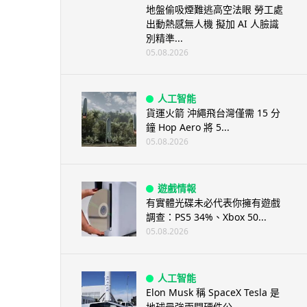
地盤偷吸煙難逃高空法眼 勞工處
出動熱感無人機 擬加 AI 人臉識
別精準...
05.08.2026
人工智能
貨運火箭 沖繩飛台灣僅需 15 分
鐘 Hop Aero 將 5...
05.08.2026
遊戲情報
有實體光碟未必代表你擁有遊戲
調查：PS5 34%、Xbox 50...
05.08.2026
人工智能
Elon Musk 稱 SpaceX Tesla 是
地球最強兩間硬件公...