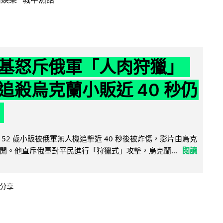
基怒斥俄軍「人肉狩獵」
追殺烏克蘭小販近 40 秒仍
52 歲小販被俄軍無人機追擊近 40 秒後被炸傷，影片由烏克
開。他直斥俄軍對平民進行「狩獵式」攻擊，烏克蘭...
閱讀
分享