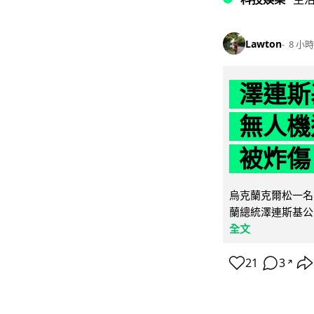
Lawton
8 小時
澤連斯
無人機
被炸傷
烏克蘭克爾松一名 
蘭總統澤連斯基公
全文
21
3
↗