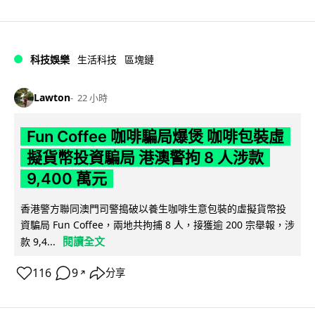
科技娛樂
生活科技
區塊鏈
Lawton
22 小時
Fun Coffee 咖啡騙局爆煲 咖啡包裝虛
擬貨幣投資騙局 港澳警拘 8 人涉款
9,400 萬元
香港警方聯同澳門司警搗破以養生咖啡生意包裝的虛擬貨幣投
資騙局 Fun Coffee，兩地共拘捕 8 人，接獲逾 200 宗舉報，涉
閱讀全文
款 9,4...
116
9
分享
↗