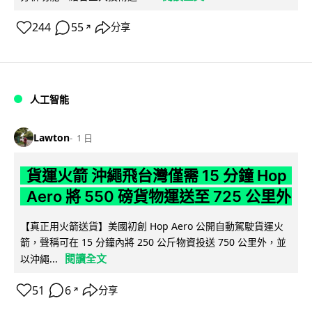
244
55
分享
↗
人工智能
Lawton
1 日
貨運火箭 沖繩飛台灣僅需 15 分鐘 Hop
Aero 將 550 磅貨物運送至 725 公里外
【真正用火箭送貨】美國初創 Hop Aero 公開自動駕駛貨運火
箭，聲稱可在 15 分鐘內將 250 公斤物資投送 750 公里外，並
閱讀全文
以沖繩...
51
6
分享
↗