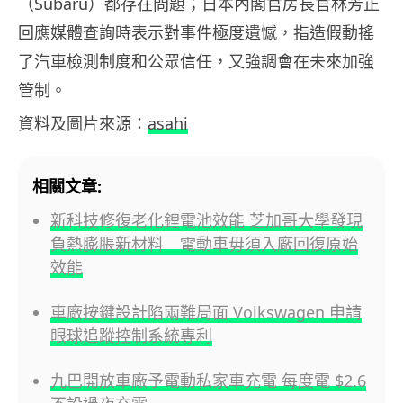
（Subaru）都存在問題；日本內閣官房長官林芳正
回應媒體查詢時表示對事件極度遺憾，指造假動搖
了汽車檢測制度和公眾信任，又強調會在未來加強
管制。
資料及圖片來源：
asahi
相關文章:
新科技修復老化鋰電池效能 芝加哥大學發現
負熱膨脹新材料 電動車毋須入廠回復原始
效能
車廠按鍵設計陷兩難局面 Volkswagen 申請
眼球追蹤控制系統專利
九巴開放車廠予電動私家車充電 每度電 $2.6