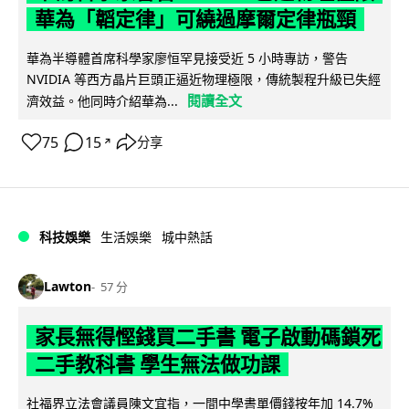
華為「韜定律」可繞過摩爾定律瓶頸
華為半導體首席科學家廖恒罕見接受近 5 小時專訪，警告
NVIDIA 等西方晶片巨頭正逼近物理極限，傳統製程升級已失經
閱讀全文
濟效益。他同時介紹華為...
75
15
分享
↗
科技娛樂
生活娛樂
城中熱話
Lawton
57 分
家長無得慳錢買二手書 電子啟動碼鎖死
二手教科書 學生無法做功課
社福界立法會議員陳文宜指，一間中學書單價錢按年加 14.7%