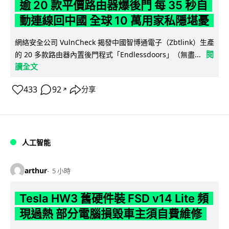
逾 20 款平價路由器爆後門 每 35 秒自
動連線回中國 全球 10 萬用家私隱堪憂
網絡安全公司 VulnCheck 揭發中國智博通電子（Zbtlink）生產
閱
的 20 多款路由器內置後門程式「Endlessdoors」（無盡...
讀全文
433
92
分享
↗
人工智能
arthur
5 小時
Tesla HW3 舊硬件裝 FSD v14 Lite 頻
現過熱 部分電腦損毀車主須自費維修