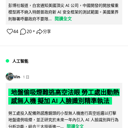
彭博社報道，白宮通知美國頂尖 AI 公司，中國開發的開放權重
模型將不納入特朗普政府新 AI 安全框架的測試範圍。美國業界
閱讀全文
則聯署呼籲政府不要限...
44
20
分享
↗
人工智能
Vin
1 日
地盤偷吸煙難逃高空法眼 勞工處出動熱
感無人機 擬加 AI 人臉識別精準執法
勞工處投入配備熱感應鏡頭的小型無人機進行高空巡邏以打擊
地盤違例吸煙，並正研究於未來一年內引入 AI 人臉識別與行為
閱讀全文
分析功能，結合三大技術進一...