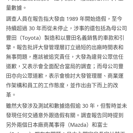
量數據。
調查人員在報告指大發由 1989 年開始造假，至今
持續超過 30 年而從未停止，涉事的還包括為母公司
豐田（Toyota）製造和以豐田名義銷售的車款和引
擎。報告批評大發管理層訂立過短的出廠時間表和
無事問題，應該被追究責任，大發為違背公眾信任
道歉，又表示會全面配合當局的調查；而母公司豐
田亦向公眾道歉，表示會檢討大發管理層、商業運
作架構和員工的工作態度，並作出由下而上的改
革。
雖然大發涉及測試和數據造假逾 30 年，但暫時並未
發現任何交通意外跟造假有關。調查報告同時提到
另外兩個日本廠商萬事得（Mazda）和富士