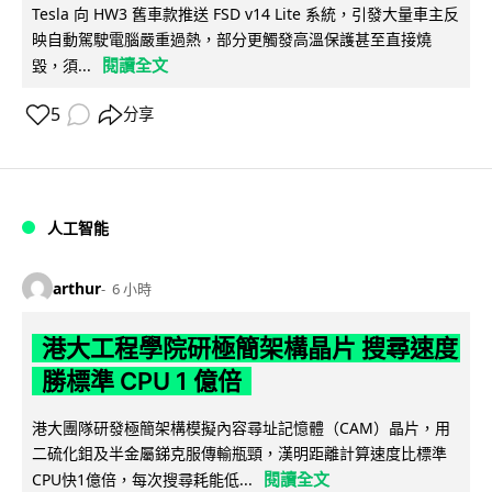
Tesla 向 HW3 舊車款推送 FSD v14 Lite 系統，引發大量車主反
映自動駕駛電腦嚴重過熱，部分更觸發高溫保護甚至直接燒
閱讀全文
毀，須...
5
分享
人工智能
arthur
6 小時
港大工程學院研極簡架構晶片 搜尋速度
勝標準 CPU 1 億倍
港大團隊研發極簡架構模擬內容尋址記憶體（CAM）晶片，用
二硫化鉬及半金屬銻克服傳輸瓶頸，漢明距離計算速度比標準
閱讀全文
CPU快1億倍，每次搜尋耗能低...