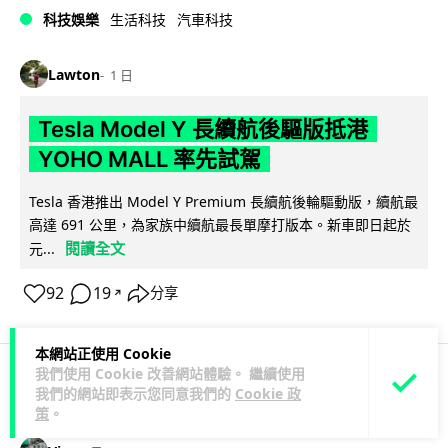
科技娛樂
生活科技
汽車科技
Lawton
1 日
Tesla Model Y 長續航後驅版抵港
YOHO MALL 率先試駕
Tesla 香港推出 Model Y Premium 長續航後輪驅動版，續航最
高達 691 公里，為家族中續航最長單摩打版本。新車即日起於
閱讀全文
元...
92
19
分享
↗
本網站正使用 Cookie
我們使用 Cookie 改善網站體驗。 繼續使用
我們的網站即表示您同意我們的
Cookie 政
人工智能
策
。