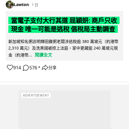
Lawton
1 日
當電子支付大行其道 屈穎妍: 商戶只收
現金 唯一可能是逃稅 倡稅局主動調查
新加坡知名粥店明輝田雞粥老闆涉逃稅逾 380 萬坡元（約港幣
2,310 萬元）及洗黑錢被控上法庭，家中更藏逾 240 萬坡元現
閱讀全文
金（約港幣...
914
576
分享
↗
ADVERTISEMENT