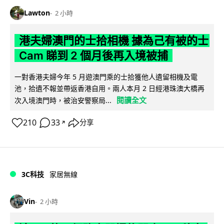
Lawton
2 小時
港夫婦澳門的士拾相機 據為己有被的士
Cam 睇到 2 個月後再入境被捕
一對香港夫婦今年 5 月遊澳門乘的士拾獲他人遺留相機及電
池，拾遺不報並帶返香港自用。兩人本月 2 日經港珠澳大橋再
閱讀全文
次入境澳門時，被治安警察局...
210
33
分享
↗
3C科技
家居無線
Vin
2 小時