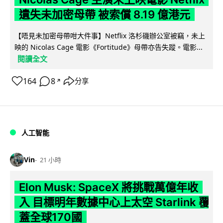
遺失未加密母帶 被索償 8.19 億港元
【唔見未加密母帶咁大件事】Netflix 洛杉磯辦公室被竊，未上
映的 Nicolas Cage 電影《Fortitude》母帶亦告失蹤。電影...
閱讀全文
164
8
分享
↗
人工智能
Vin
21 小時
Elon Musk: SpaceX 將挑戰萬億年收
入 目標明年數據中心上太空 Starlink 覆
蓋全球170國