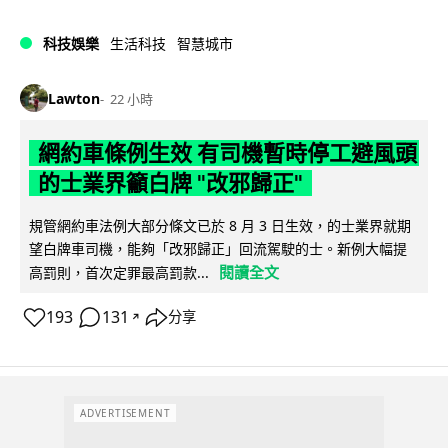
科技娛樂
生活科技
智慧城市
Lawton
22 小時
網約車條例生效 有司機暫時停工避風頭
的士業界籲白牌 "改邪歸正"
規管網約車法例大部分條文已於 8 月 3 日生效，的士業界就期
望白牌車司機，能夠「改邪歸正」回流駕駛的士。新例大幅提
閱讀全文
高罰則，首次定罪最高罰款...
193
131
分享
↗
ADVERTISEMENT