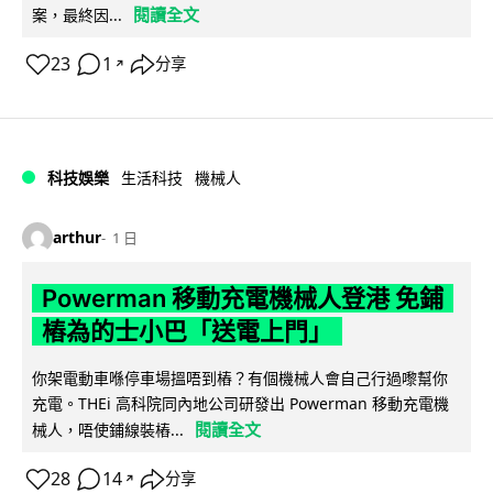
閱讀全文
案，最終因...
23
1
分享
↗
科技娛樂
生活科技
機械人
arthur
1 日
Powerman 移動充電機械人登港 免鋪
樁為的士小巴「送電上門」
你架電動車喺停車場搵唔到樁？有個機械人會自己行過嚟幫你
充電。THEi 高科院同內地公司研發出 Powerman 移動充電機
閱讀全文
械人，唔使鋪線裝樁...
28
14
分享
↗