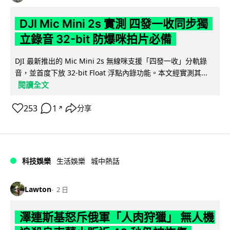
DJI Mic Mini 2s 實測 四發一收同步獨
立錄音 32-bit 防爆咪拍片必備
DJI 最新推出的 Mic Mini 2s 無線咪支援「四發一收」分軌錄
音，並首度下放 32-bit Float 浮點內錄功能。本文經實測其...
閱讀全文
253
1
分享
↗
科技娛樂
生活娛樂
城中熱話
Lawton
2 日
澤連斯基怒斥俄軍「人肉狩獵」 無人機