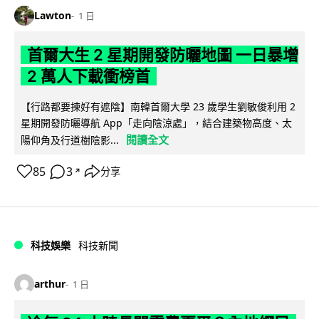
Lawton
1 日
首爾大生 2 星期開發防曬地圖 一日暴增
2 萬人下載衝榜首
【行路都要揀好有遮陰】南韓首爾大學 23 歲學生劉敏俊利用 2
星期開發防曬導航 App「走向陰涼處」，結合建築物高度、太
閱讀全文
陽仰角及行道樹陰影...
85
3
分享
↗
科技娛樂
科技新聞
arthur
1 日