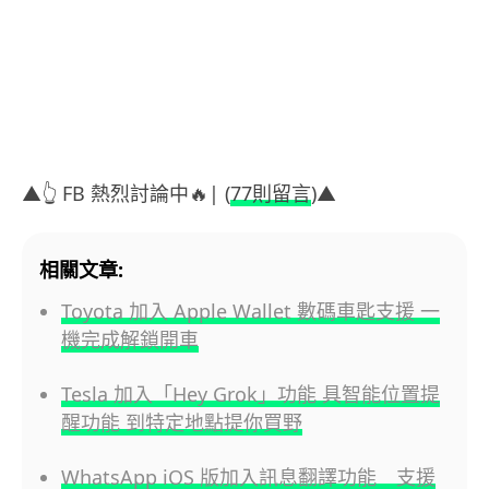
▲👆 FB 熱烈討論中🔥| (
77則留言
)▲
相關文章:
Toyota 加入 Apple Wallet 數碼車匙支援 一
機完成解鎖開車
Tesla 加入「Hey Grok」功能 具智能位置提
醒功能 到特定地點提你買野
WhatsApp iOS 版加入訊息翻譯功能 支援