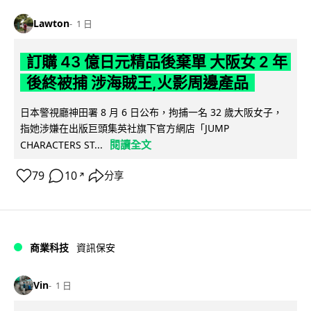
Lawton
1 日
訂購 43 億日元精品後棄單 大阪女 2 年
後終被捕 涉海賊王,火影周邊產品
日本警視廳神田署 8 月 6 日公布，拘捕一名 32 歲大阪女子，
指她涉嫌在出版巨頭集英社旗下官方網店「JUMP
閱讀全文
CHARACTERS ST...
79
10
分享
↗
商業科技
資訊保安
Vin
1 日