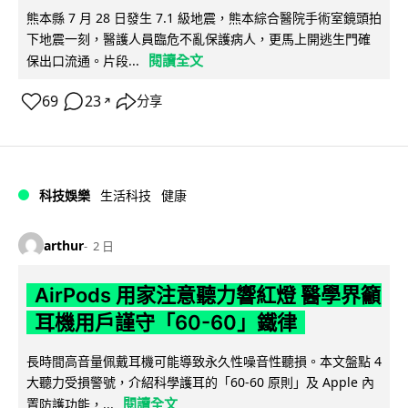
熊本縣 7 月 28 日發生 7.1 級地震，熊本綜合醫院手術室鏡頭拍
下地震一刻，醫護人員臨危不亂保護病人，更馬上開逃生門確
閱讀全文
保出口流通。片段...
69
23
分享
↗
科技娛樂
生活科技
健康
arthur
2 日
AirPods 用家注意聽力響紅燈 醫學界籲
耳機用戶謹守「60-60」鐵律
長時間高音量佩戴耳機可能導致永久性噪音性聽損。本文盤點 4
大聽力受損警號，介紹科學護耳的「60-60 原則」及 Apple 內
閱讀全文
置防護功能，...