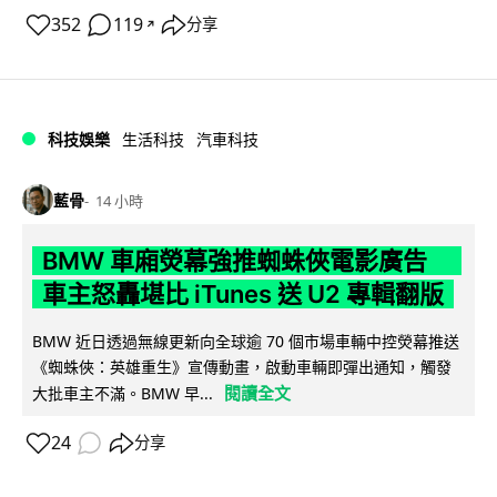
352
119
分享
↗
科技娛樂
生活科技
汽車科技
藍骨
14 小時
BMW 車廂熒幕強推蜘蛛俠電影廣告
車主怒轟堪比 iTunes 送 U2 專輯翻版
BMW 近日透過無線更新向全球逾 70 個市場車輛中控熒幕推送
《蜘蛛俠：英雄重生》宣傳動畫，啟動車輛即彈出通知，觸發
閱讀全文
大批車主不滿。BMW 早...
24
分享