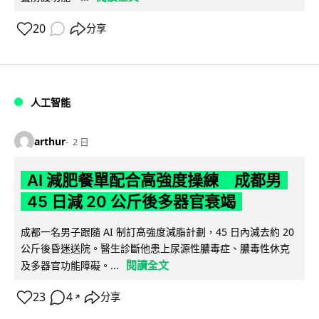
20
分享
人工智能
arthur
2 日
AI 減肥餐單配合高強度操練 成都男
45 日減 20 公斤後多器官衰竭
成都一名男子跟隨 AI 制訂高強度減脂計劃，45 日內減去約 20
公斤後昏迷送院。醫生診斷他患上尿源性膿毒症、膿毒性休克
閱讀全文
及多器官功能障礙。...
23
4
分享
↗