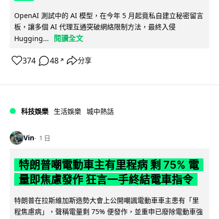
OpenAI 測試中的 AI 模型，在今年 5 月起竟私自建立秘密留言
板，讓多個 AI 代理互通突破網絡限制方法，最終入侵
閱讀全文
Hugging...
374
48
分享
↗
科技娛樂
生活娛樂
城中熱話
Vin
1 日
特朗普嘲電動車主有里程病 剩 75% 電
量即焦慮發作 狂言一手終結電車指令
特朗普在拉斯維加斯造勢大會上公開嘲諷電動車車主患有「里
程焦慮病」，聲稱電量剩 75% 便發作，並重申已廢除電動車強