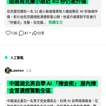
追殺烏克蘭小販近 40 秒仍被炸傷
烏克蘭克爾松一名 52 歲小販被俄軍無人機追擊近 40 秒後被炸
傷，影片由烏克蘭總統澤連斯基公開。他直斥俄軍對平民進行
閱讀全文
「狩獵式」攻擊，烏克蘭...
136
41
分享
↗
人工智能
Lawton
2 日
中國湖北男自學 AI 「煉金術」 屋內煉
金冒濃煙驚動全區
中國湖北黃石一名男子見金價高企，利用 AI 自學提煉黃金，在