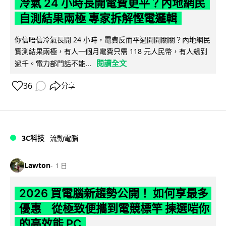
冷氣 24 小時長開電費更平？內地網民
自測結果兩極 專家拆解慳電邏輯
你信唔信冷氣長開 24 小時，電費反而平過開開關關？內地網民
實測結果兩極，有人一個月電費只需 118 元人民幣，有人飆到
閱讀全文
過千。電力部門話不能...
36
分享
3C科技
流動電腦
Lawton
1 日
2026 買電腦新趨勢公開！ 如何享最多
優惠 從極致便攜到電競標竿 揀選啱你
的高效能 PC