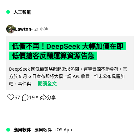
人工智能
Lawton
21 小時
低價不再！DeepSeek 大幅加價在即
低價搶客反釀運算資源告急
DeepSeek 因低價策略掀起需求熱潮，運算資源不勝負荷，官
方於 8 月 6 日宣布即將大幅上調 API 收費，惟未公布具體加
閱讀全文
幅。事件與...
67
19
分享
↗
iOS App
應用軟件
應用軟件