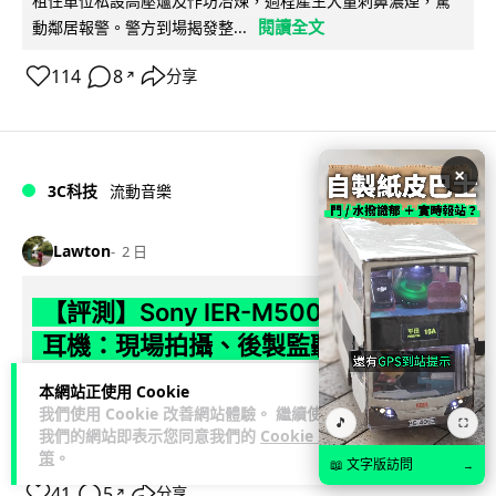
租住單位私設高壓爐及作坊冶煉，過程產生大量刺鼻濃煙，驚
閱讀全文
動鄰居報警。警方到場揭發整...
114
8
分享
↗
×
3C科技
流動音樂
89
Lawton
2 日
【評測】Sony IER-M500 入耳式監聽
耳機：現場拍攝、後製監聽與人聲利器
本網站正使用 Cookie
談到專業混音專用的聲音監聽耳機，Sony 經典 MDR-7506 到
我們使用 Cookie 改善網站體驗。 繼續使用
MDR-M1 專業錄音室耳機都為人熟悉。而現在舞台製作者與創
🎵
⛶
我們的網站即表示您同意我們的
Cookie 政
閱讀全文
意影像製作...
策
。
📖 文字版訪問
→
41
5
分享
↗