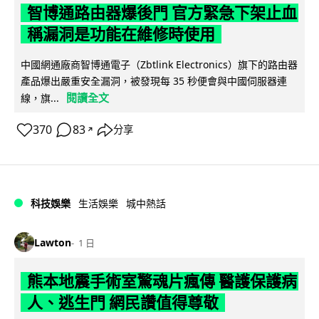
智博通路由器爆後門 官方緊急下架止血
稱漏洞是功能在維修時使用
中國網通廠商智博通電子（Zbtlink Electronics）旗下的路由器
產品爆出嚴重安全漏洞，被發現每 35 秒便會與中國伺服器連
閱讀全文
線，旗...
370
83
分享
↗
科技娛樂
生活娛樂
城中熱話
Lawton
1 日
熊本地震手術室驚魂片瘋傳 醫護保護病
人、逃生門 網民讚值得尊敬