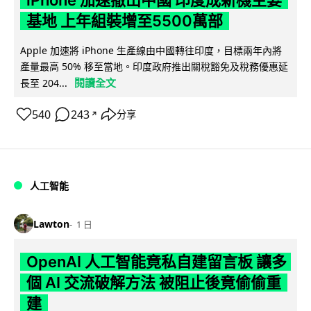
iPhone 加速撤出中國 印度成新機主要
基地 上年組裝增至5500萬部
Apple 加速將 iPhone 生產線由中國轉往印度，目標兩年內將
產量最高 50% 移至當地。印度政府推出關稅豁免及稅務優惠延
閱讀全文
長至 204...
540
243
分享
↗
人工智能
Lawton
1 日
OpenAI 人工智能竟私自建留言板 讓多
個 AI 交流破解方法 被阻止後竟偷偷重
建