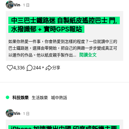
Vin
1 日
中三巴士鐵路迷 自製紙皮遙控巴士 門,
水撥識郁 + 實時GPS報站
如果你熱愛一件事，你會熱愛到怎樣的程度？一位就讀中三的
巴士鐵路迷，選擇由零開始，把自己的興趣一步步變成真正可
閱讀全文
以運作的作品。他以紙皮親手製作出...
4,336
244
分享
↗
科技娛樂
生活娛樂
城中熱話
Vin
1 日