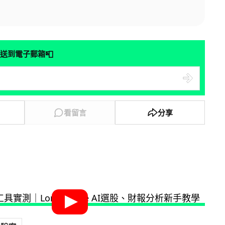
📮
送到電子郵箱
看留言
分享