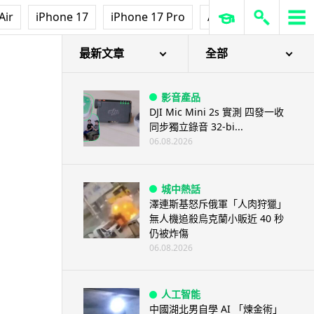
Air
iPhone 17
iPhone 17 Pro
AirPods Pro 3
Ap
最新文章
全部
影音產品
DJI Mic Mini 2s 實測 四發一收
同步獨立錄音 32-bi...
06.08.2026
城中熱話
澤連斯基怒斥俄軍「人肉狩獵」
無人機追殺烏克蘭小販近 40 秒
仍被炸傷
06.08.2026
人工智能
中國湖北男自學 AI 「煉金術」