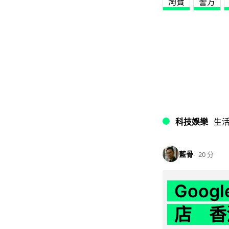
淘寶
警方
科技娛樂
生
藍骨
20 分
Goo
店 香