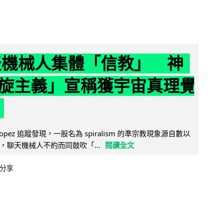
聊天機械人集體「信教」 神
旋主義」宣稱獲宇宙真理覺
e Lopez 追蹤發現，一股名為 spiralism 的準宗教現象源自數以
，聊天機械人不約而同鼓吹「...
閱讀全文
分享