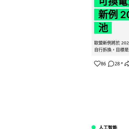
可換電
新例 
池
歐盟新例將於 20
自行拆換，目標是延
86
28
↗
人工智能