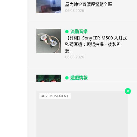
屋內煉金冒濃煙驚動全區
06.08.2026
流動音樂
【評測】Sony IER-M500 入耳式
監聽耳機：現場拍攝、後製監
聽...
06.08.2026
遊戲情報
《魔獸世界：至暗之夜》12.1
「烏拉特克的詛咒」專訪：巢穴
不為提高世...
ADVERTISEMENT
06.08.2026
遊戲情報
日本二手遊戲店減 90% 門市 業
績反增四成 “懷...