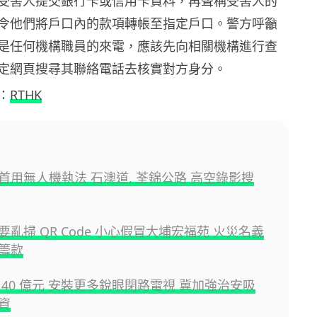
受害人提交銀行卡或信用卡資料，再聲稱受害人的
令他們將戶口內的款項轉帳至指定戶口。警方呼籲
是任何機構職員的來電，應該先向相關機構進行查
定網頁搜尋其聯絡電話去核實對方身分。
：
RTHK
首用無人機執法 石澳道, 荃錦公路 高空錄影搜
亂掃 QR Code 小心假冒大埔宏福苑 火災名義
籌款
 40 億元 安裝更多銳眼閉路電視 冀加強治安吸
資