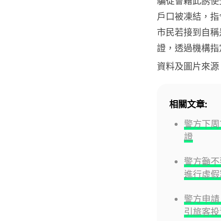
騙徒會藉此誘使
戶口被凍結，指
市民若接到自稱
證，透過機構指
資料及圖片來源
相關文章:
警方下周
證
警方籲不要
進行虛假
警方申請
引旅客投