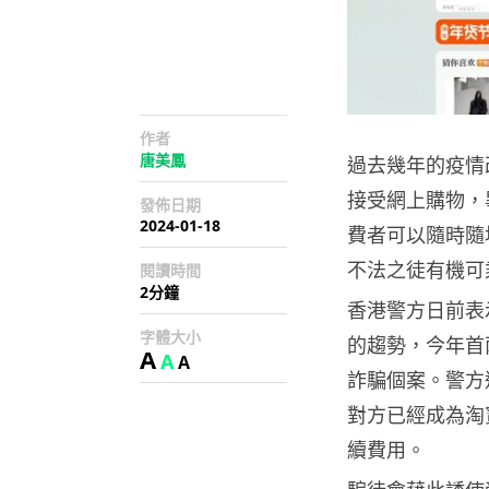
作者
唐美鳳
過去幾年的疫情
接受網上購物，
發佈日期
2024-01-18
費者可以隨時隨
不法之徒有機可
閱讀時間
2分鐘
香港警方日前表
字體大小
的趨勢，今年首兩
A
A
A
詐騙個案。警方
對方已經成為淘
續費用。