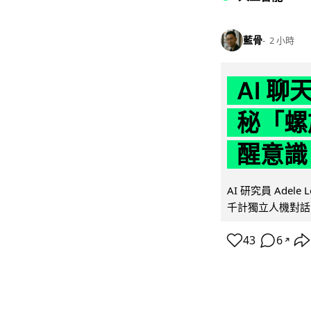
藍骨
2 小時
AI 
秘「螺
醒意識
AI 研究員 Adel
千計獨立人機對話
43
6
↗