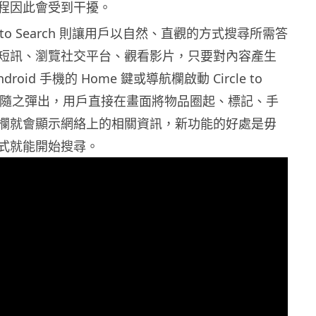
程因此會受到干擾。
le to Search 則讓用戶以自然、直觀的方式搜尋所需答
短訊、瀏覽社交平台、觀看影片，只要對內容產生
roid 手機的 Home 鍵或導航欄啟動 Circle to
搜尋欄隨之彈出，用戶直接在畫面將物品圈起、標記、手
欄就會顯示網絡上的相關資訊，新功能的好處是毋
式就能開始搜尋。