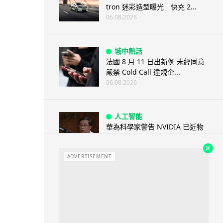
tron 迷彩造型曝光 快充 2...
06.08.2026
城中熱話
法國 8 月 11 日出新例 未經同意
嚴禁 Cold Call 違規企...
06.08.2026
人工智能
華為科學家警告 NVIDIA 已近物
理極限 華為「韜定律」可繞過
摩...
ADVERTISEMENT
06.08.2026
城中熱話
家長無得慳錢買二手書 電子啟動
碼鎖死二手教科書 學生無法做功
課