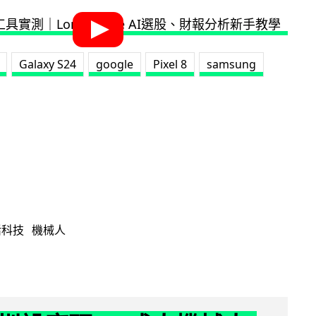
Galaxy S24
google
Pixel 8
samsung
活科技
機械人