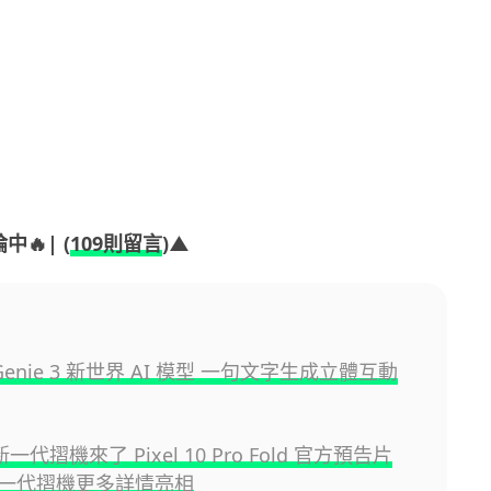
中🔥| (
109則留言
)▲
e Genie 3 新世界 AI 模型 一句文字生成立體互動
 新一代摺機來了 Pixel 10 Pro Fold 官方預告片
一代摺機更多詳情亮相