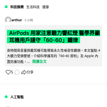
科技娛樂
生活科技
健康
arthur
3 小時
AirPods 用家注意聽力響紅燈 醫學界籲
耳機用戶謹守「60-60」鐵律
長時間高音量佩戴耳機可能導致永久性噪音性聽損。本文盤點 4
大聽力受損警號，介紹科學護耳的「60-60 原則」及 Apple 內
閱讀全文
置防護功能，...
5
分享
人工智能