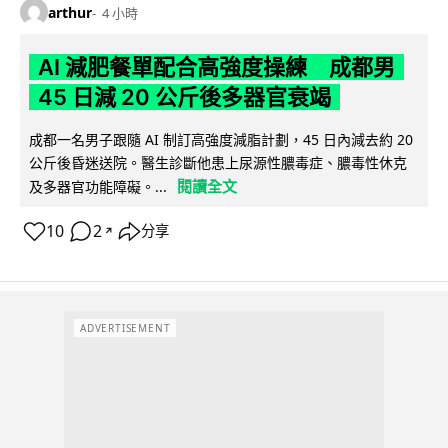
arthur
4 小時
AI 減肥餐單配合高強度操練 成都男
45 日減 20 公斤後多器官衰竭
成都一名男子跟隨 AI 制訂高強度減脂計劃，45 日內減去約 20
公斤後昏迷送院。醫生診斷他患上尿源性膿毒症、膿毒性休克
閱讀全文
及多器官功能障礙。...
10
2
分享
↗
ADVERTISEMENT