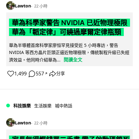
Lawton
22 小時
華為科學家警告 NVIDIA 已近物理極限
華為「韜定律」可繞過摩爾定律瓶頸
華為半導體首席科學家廖恒罕見接受近 5 小時專訪，警告
NVIDIA 等西方晶片巨頭正逼近物理極限，傳統製程升級已失經
閱讀全文
濟效益。他同時介紹華為...
1,499
557
分享
↗
科技娛樂
生活娛樂
城中熱話
Lawton
22 小時