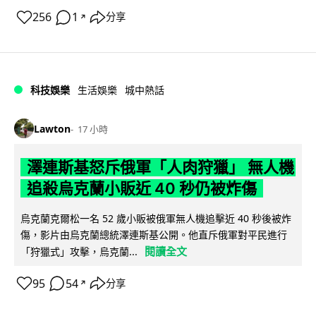
256
1
分享
↗
科技娛樂
生活娛樂
城中熱話
Lawton
17 小時
澤連斯基怒斥俄軍「人肉狩獵」 無人機
追殺烏克蘭小販近 40 秒仍被炸傷
烏克蘭克爾松一名 52 歲小販被俄軍無人機追擊近 40 秒後被炸
傷，影片由烏克蘭總統澤連斯基公開。他直斥俄軍對平民進行
閱讀全文
「狩獵式」攻擊，烏克蘭...
95
54
分享
↗