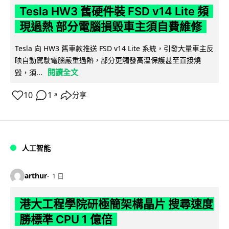
Tesla HW3 舊硬件裝 FSD v14 Lite 頻
現過熱 部分電腦損毀車主須自費維修
Tesla 向 HW3 舊車款推送 FSD v14 Lite 系統，引發大量車主反
映自動駕駛電腦嚴重過熱，部分更觸發高溫保護甚至直接燒
閱讀全文
毀，須...
10
1
分享
↗
人工智能
arthur
1 日
港大工程學院研極簡架構晶片 搜尋速度
勝標準 CPU 1 億倍