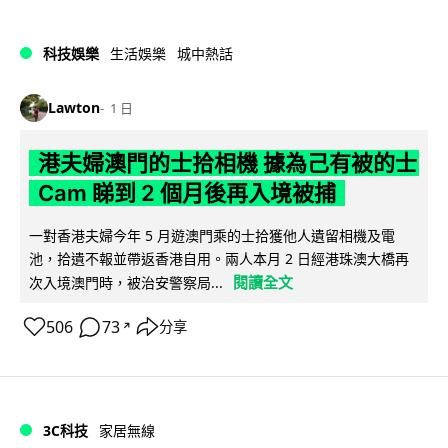
科技娛樂
生活娛樂
城中熱話
Lawton
1 日
港夫婦澳門的士拾相機 據為己有被的士
Cam 睇到 2 個月後再入境被捕
一對香港夫婦今年 5 月遊澳門乘的士拾獲他人遺留相機及電
池，拾遺不報並帶返香港自用。兩人本月 2 日經港珠澳大橋再
閱讀全文
次入境澳門時，被治安警察局...
506
73
分享
↗
3C科技
家居無線