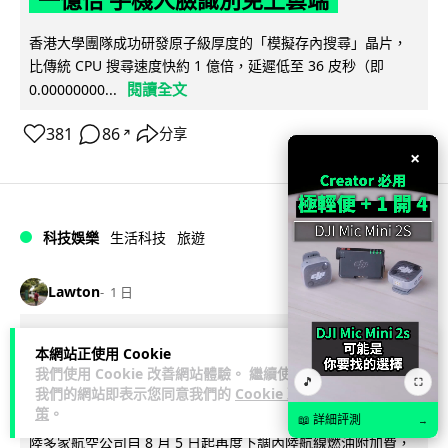
香港大學團隊成功研發原子級厚度的「模擬存內搜尋」晶片，
比傳統 CPU 搜尋速度快約 1 億倍，延遲低至 36 皮秒（即
閱讀全文
0.00000000...
381
86
分享
↗
×
科技娛樂
生活科技
旅遊
Lawton
1 日
中國大陸航線燃油附加費今日再降 連續
本網站正使用 Cookie
3 個月下調
我們使用 Cookie 改善網站體驗。 繼續使用
🎵
⛶
我們的網站即表示您同意我們的
Cookie 政
策
。
【中國大陸連續 3 個月減附加費，相反香港不斷加價】中國大
📖 詳細評測
→
陸多家航空公司自 8 月 5 日起再度下調內陸航線燃油附加費，