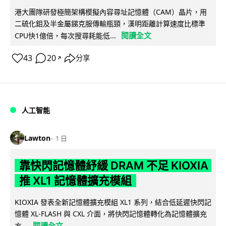
港大團隊研發極簡架構模擬內容尋址記憶體（CAM）晶片，用
二硫化鉬及半金屬銻克服傳輸瓶頸，漢明距離計算速度比標準
閱讀全文
CPU快1億倍，每次搜尋耗能低...
43
20
分享
↗
人工智能
Lawton
1 日
靠快閃記憶體紓緩 DRAM 不足 KIOXIA
推 XL1 記憶體擴充模組
KIOXIA 發表全新記憶體擴充模組 XL1 系列，結合低延遲快閃記
憶體 XL-FLASH 與 CXL 介面，將快閃記憶體轉化為記憶體擴充
閱讀全文
方...