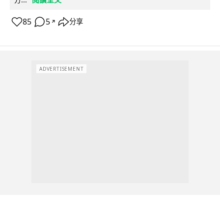
85
5
分享
↗
ADVERTISEMENT