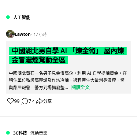
人工智能
Lawton
17 小時
中國湖北男自學 AI 「煉金術」 屋內煉
金冒濃煙驚動全區
中國湖北黃石一名男子見金價高企，利用 AI 自學提煉黃金，在
租住單位私設高壓爐及作坊冶煉，過程產生大量刺鼻濃煙，驚
閱讀全文
動鄰居報警。警方到場揭發整...
99
7
分享
↗
3C科技
流動音樂