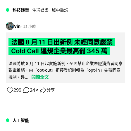
科技娛樂
生活娛樂
城中熱話
Vin
21 小時
法國 8 月 11 日出新例 未經同意嚴禁
Cold Call 違規企業最高罰 345 萬
法國將於 8 月 11 日起實施新例，全面禁止企業未經消費者同意
致電推銷，由「opt-out」拒接登記制轉為「opt-in」先徵同意
閱讀全文
機制。違...
299
24
分享
↗
人工智能