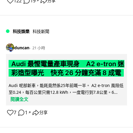
122
19
分享
↗
科技娛樂
科技新聞
duncan
21 小時
Audi 最慳電量產車現身 A2 e-tron 迷
彩造型曝光 快充 26 分鐘充滿 8 成電
Audi 呢部新車，能耗竟然係25年前嘅一半。 A2 e-tron 風阻低
至0.24，每百公里只需12.8 kWh，一度電行到7.8公里。6...
閱讀全文
7
1
分享
↗