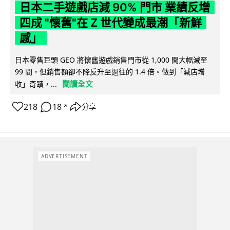
日本二手遊戲店減 90% 門市 業績反增
四成 "懷舊"在 Z 世代變成最潮「新鮮
感」
日本零售巨頭 GEO 將懷舊遊戲銷售門市從 1,000 間大幅減至
99 間，但銷售額卻不降反升至過往的 1.4 倍。做到「減店增
閱讀全文
收」奇蹟，...
218
18
分享
↗
ADVERTISEMENT