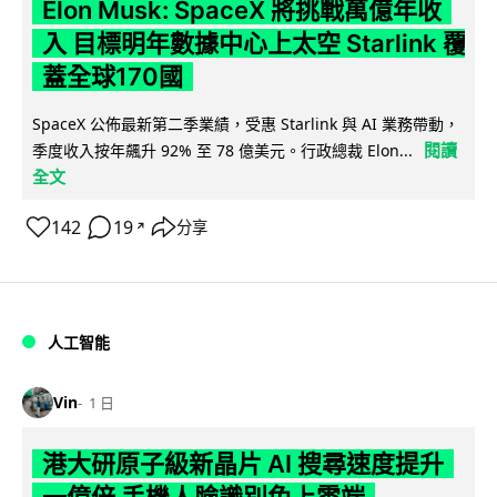
Elon Musk: SpaceX 將挑戰萬億年收
入 目標明年數據中心上太空 Starlink 覆
蓋全球170國
SpaceX 公佈最新第二季業績，受惠 Starlink 與 AI 業務帶動，
閱讀
季度收入按年飆升 92% 至 78 億美元。行政總裁 Elon...
全文
142
19
分享
↗
人工智能
Vin
1 日
港大研原子級新晶片 AI 搜尋速度提升
一億倍 手機人臉識別免上雲端