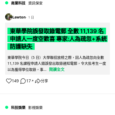
商業科技
資訊保安
Lawton
1 日
東華學院誤發取錄電郵 全數 11,139 名
申請人一度空歡喜 專家:人為疏忽+系統
防護缺失
東華學院今日（5 日）大學聯招放榜之際，因人為疏忽向全數
11,139 名課程申請人錯誤發出取錄通知電郵，令大批考生一度
閱讀全文
以為獲得學位取錄，事...
149
17
分享
↗
科技娛樂
影視娛樂