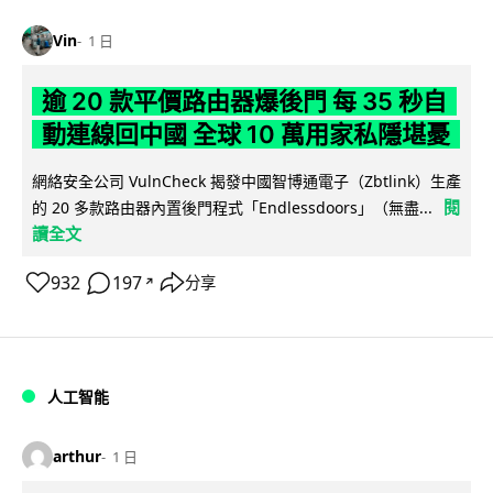
Vin
1 日
逾 20 款平價路由器爆後門 每 35 秒自
動連線回中國 全球 10 萬用家私隱堪憂
網絡安全公司 VulnCheck 揭發中國智博通電子（Zbtlink）生產
閱
的 20 多款路由器內置後門程式「Endlessdoors」（無盡...
讀全文
932
197
分享
↗
人工智能
arthur
1 日