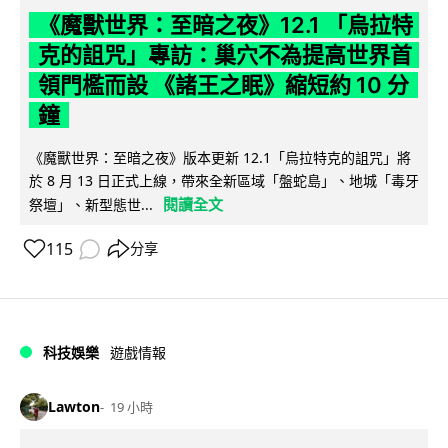
《魔獸世界：至暗之夜》12.1 「烏拉特
克的詛咒」專訪：巢穴不為提高世界首
領門檻而設 《諸王之眠》縮短約 10 分
鐘
《魔獸世界：至暗之夜》版本更新 12.1「烏拉特克的詛咒」將
於 8 月 13 日正式上線，帶來全新區域「盤蛇島」、地城「毒牙
閱讀全文
祭壇」、新型態世...
115
分享
科技娛樂
遊戲情報
Lawton
19 小時