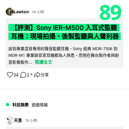
89
Lawton
18 小時
【評測】Sony IER-M500 入耳式監聽
耳機：現場拍攝、後製監聽與人聲利器
談到專業混音專用的聲音監聽耳機，Sony 經典 MDR-7506 到
MDR-M1 專業錄音室耳機都為人熟悉。而現在舞台製作者與創
閱讀全文
意影像製作...
34
2
分享
↗
科技娛樂
遊戲情報
天恩
18 小時