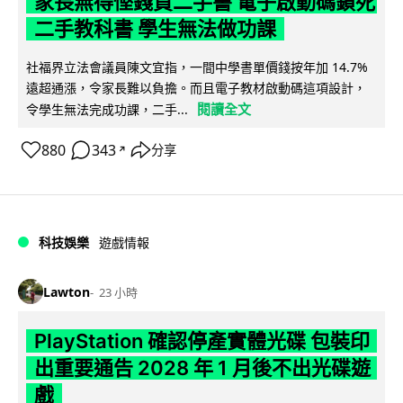
家長無得慳錢買二手書 電子啟動碼鎖死
二手教科書 學生無法做功課
社福界立法會議員陳文宜指，一間中學書單價錢按年加 14.7%
遠超通漲，令家長難以負擔。而且電子教材啟動碼這項設計，
閱讀全文
令學生無法完成功課，二手...
880
343
分享
↗
科技娛樂
遊戲情報
Lawton
23 小時
PlayStation 確認停產實體光碟 包裝印
出重要通告 2028 年 1 月後不出光碟遊
戲