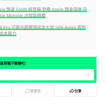
ng 闊身 Fold8 將登場 對壘 Apple 闊身摺機 另
tle Monster 出智能眼鏡
 18 Pro 可變光圈鏡頭成本大增 50% Apple 面對
成本壓力
📮
送到電子郵箱
看留言
分享