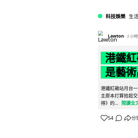
科技娛樂
生
Lawton
2 小時
港鐵紅
是藝術
港鐵紅磡站月台一
主原本打算拾起交
得》的...
閱讀全
54
分