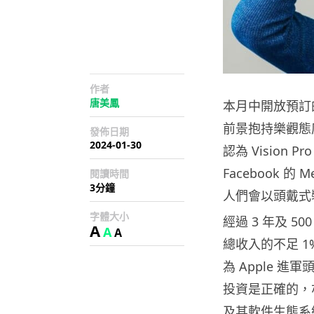
作者
唐美鳳
本月中開放預訂的 A
前景抱持樂觀態
發佈日期
2024-01-30
認為 Vision
Facebook 
閱讀時間
3分鐘
人們會以頭戴式
字體大小
經過 3 年及 5
A
A
A
總收入的不足 1
為 Apple 進
投資是正確的，亦
及其軟件生態系統