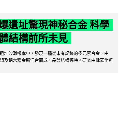
爆遺址驚現神秘合金 科學
體結構前所未見
遺址沙灘樣本中，發現一種從未有記錄的多元素合金，由
鉬及鋁六種金屬混合而成，晶體結構獨特。研究由佛羅倫斯