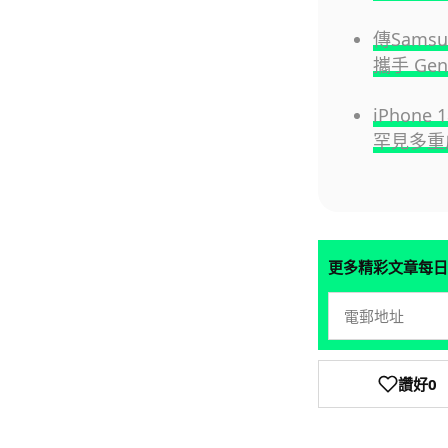
傳Samsu
攜手 Gen
iPhone
罕見多重
更多精彩文章每日
讚好
0