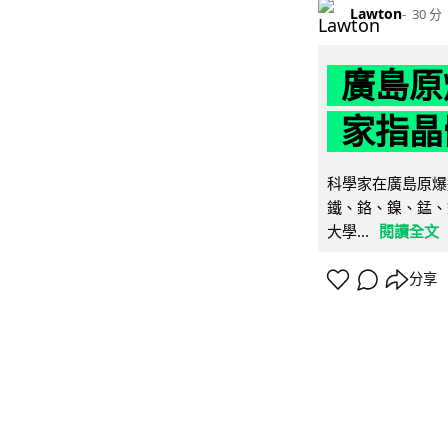
Lawton
30 分
廣島原
家指晶
科學家在廣島原爆
鐵、鉻、鎳、錳、
大學...
閱讀全文
分享