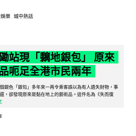
活娛樂
城中熱話
磡站現「黐地銀包」 原來
品呃足全港市民兩年
個銀色「銀包」多年來一再令乘客誤以為有人遺失財物，事
還，卻發現原來是黏在地上的藝術品。這件名為《失而復
文
享