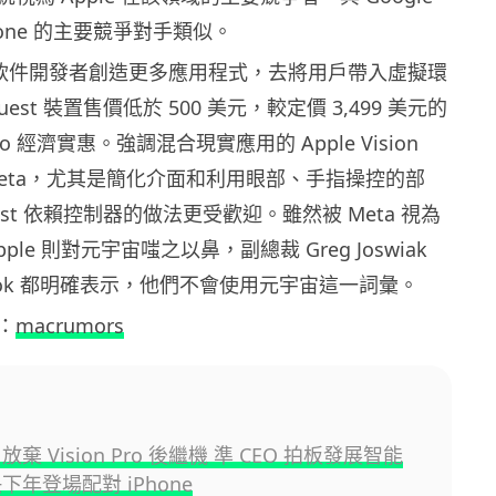
iPhone 的主要競爭對手類似。
吸引軟件開發者創造更多應用程式，去將用戶帶入虛擬環
est 裝置售價低於 500 美元，較定價 3,499 美元的
n Pro 經濟實惠。強調混合現實應用的 Apple Vision
 Meta，尤其是簡化介面和利用眼部、手指操控的部
est 依賴控制器的做法更受歡迎。雖然被 Meta 視為
ple 則對元宇宙嗤之以鼻，副總裁 Greg Joswiak
m Cook 都明確表示，他們不會使用元宇宙這一詞彙。
：
macrumors
e 放棄 Vision Pro 後繼機 準 CEO 拍板發展智能
下年登場配對 iPhone