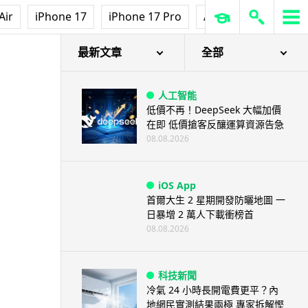
Air
iPhone 17
iPhone 17 Pro
AirPods Pro 3
Ap
最新文章
全部
人工智能
低價不再！DeepSeek 大幅加價
在即 低價搶客反釀運算資源告急
08.08.2026
iOS App
首爾大生 2 星期開發防曬地圖 一
日暴增 2 萬人下載衝榜首
08.08.2026
科技新聞
冷氣 24 小時長開電費更平？內
地網民實測結果兩極 專家拆解慳