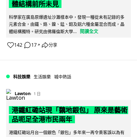
體結構前所未見
科學家在廣島原爆遺址沙灘樣本中，發現一種從未有記錄的多
元素合金，由鐵、鉻、鎳、錳、鉬及鋁六種金屬混合而成，晶
閱讀全文
體結構獨特。研究由佛羅倫斯大學...
142
17
分享
↗
科技娛樂
生活娛樂
城中熱話
Lawton
1 日
港鐵紅磡站現「黐地銀包」 原來是藝術
品呃足全港市民兩年
港鐵紅磡站月台一個銀色「銀包」多年來一再令乘客誤以為有