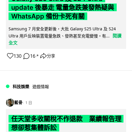
update 後暴走 電量急跌兼發熱疑與
WhatsApp 備份卡死有關
Samsung 7 月安全更新後，大批 Galaxy S25 Ultra 及 S24
閱讀
Ultra 用戶反映裝置電量急跌、發熱甚至充電變慢。有...
全文
130
16
分享
↗
科技娛樂
遊戲情報
藍骨
1 日
任天堂多收關稅不作退款 業績報告理
想卻惹集體訴訟