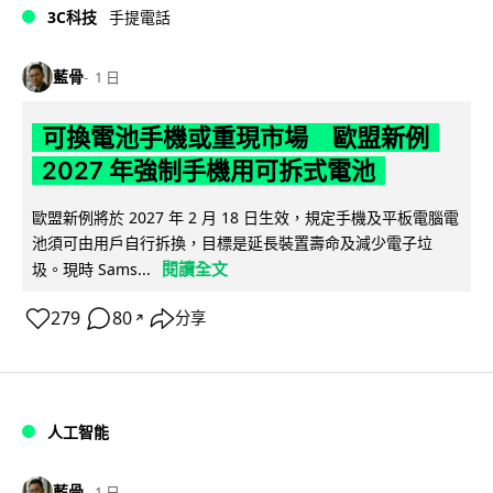
3C科技
手提電話
藍骨
1 日
可換電池手機或重現市場 歐盟新例
2027 年強制手機用可拆式電池
歐盟新例將於 2027 年 2 月 18 日生效，規定手機及平板電腦電
池須可由用戶自行拆換，目標是延長裝置壽命及減少電子垃
閱讀全文
圾。現時 Sams...
279
80
分享
↗
人工智能
藍骨
1 日