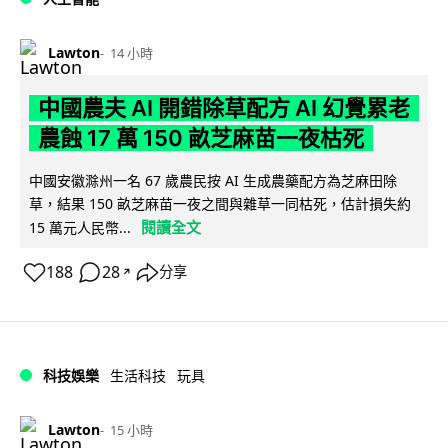
Lawton
14 小時
中國農夫 AI 開錯除草配方 AI 幻覺累老
農蝕 17 萬 150 畝芝麻苗一夜枯死
中國安徽滁州一名 67 歲農民按 AI 生成農藥配方為芝麻田除
草，結果 150 畝芝麻苗一夜之間與雜草一同枯死，估計損失約
閱讀全文
15 萬元人民幣...
188
28
分享
↗
科技娛樂
生活科技
玩具
Lawton
15 小時