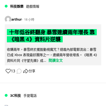
科技娛樂
遊戲情報
arthur
18 小時
十年低谷終翻身 暴雪連續兩年增長 靠
《暗黑 4》資料片逆襲
收購兩年，暴雪終於擺脫動視魔咒？總裁內部電郵流出：暴雪
已成 Xbox 表現最好團隊之一，連續兩年營收增長。《暗黑 4》
閱讀全文
資料片同《守望先鋒》成...
13
分享
3C科技
手提電話