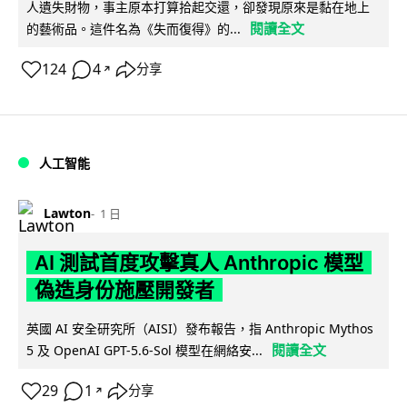
人遺失財物，事主原本打算拾起交還，卻發現原來是黏在地上
閱讀全文
的藝術品。這件名為《失而復得》的...
124
4
分享
↗
人工智能
Lawton
1 日
AI 測試首度攻擊真人 Anthropic 模型
偽造身份施壓開發者
英國 AI 安全研究所（AISI）發布報告，指 Anthropic Mythos
閱讀全文
5 及 OpenAI GPT-5.6-Sol 模型在網絡安...
29
1
分享
↗