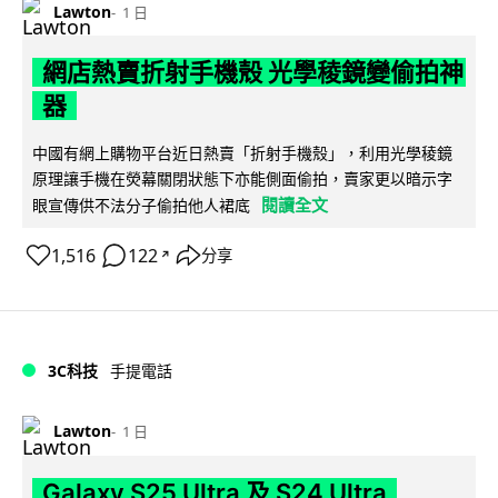
Lawton
1 日
網店熱賣折射手機殼 光學稜鏡變偷拍神
器
中國有網上購物平台近日熱賣「折射手機殼」，利用光學稜鏡
原理讓手機在熒幕關閉狀態下亦能側面偷拍，賣家更以暗示字
閱讀全文
眼宣傳供不法分子偷拍他人裙底
1,516
122
分享
↗
3C科技
手提電話
Lawton
1 日
Galaxy S25 Ultra 及 S24 Ultra