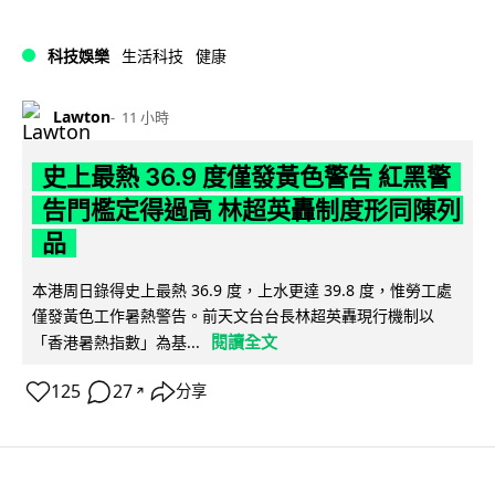
科技娛樂
生活科技
健康
Lawton
11 小時
史上最熱 36.9 度僅發黃色警告 紅黑警
告門檻定得過高 林超英轟制度形同陳列
品
本港周日錄得史上最熱 36.9 度，上水更達 39.8 度，惟勞工處
僅發黃色工作暑熱警告。前天文台台長林超英轟現行機制以
閱讀全文
「香港暑熱指數」為基...
125
27
分享
↗