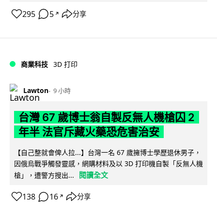
295
5
分享
↗
商業科技
3D 打印
Lawton
9 小時
台灣 67 歲博士翁自製反無人機槍囚 2
年半 法官斥藏火藥恐危害治安
【自己整就會俾人拉...】台灣一名 67 歲擁博士學歷退休男子，
因俄烏戰爭觸發靈感，網購材料及以 3D 打印機自製「反無人機
閱讀全文
槍」，遭警方搜出...
138
16
分享
↗