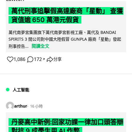
萬代刑事追擊假高達廠商「星動」 查獲
貨值逾 650 萬港元假貨
萬代南夢宮集團旗下萬代南夢宮影視工廠、萬代及 BANDAI
SPIRITS 3 間公司對中國大陸假冒 GUNPLA 廠商「星動」發起
閱讀全文
刑事控告...
1,086
172
分享
↗
人工智能
arthur
16 小時
丹麥高中新例:回家功課一律加口頭答辯
對抗 9 成學生用 AI 作弊