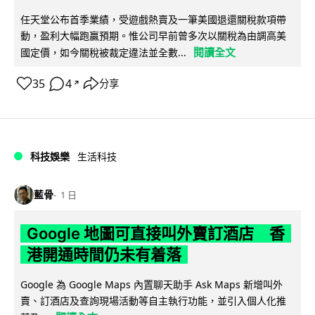
任天堂公布首季業績，受遊戲熱賣及一筆美國退還關稅款項帶
動，盈利大幅跑贏預期。惟公司早前曾多次以關稅為由調高美
閱讀全文
國定價，如今關稅被裁定違法並全數...
35
4
分享
↗
科技娛樂
生活科技
藍骨
1 日
Google 地圖可直接叫外賣訂酒店 香
港開通時間仍未有着落
Google 為 Google Maps 內置聊天助手 Ask Maps 新增叫外
賣、訂酒店及查詢現場活動等自主執行功能，並引入個人化推