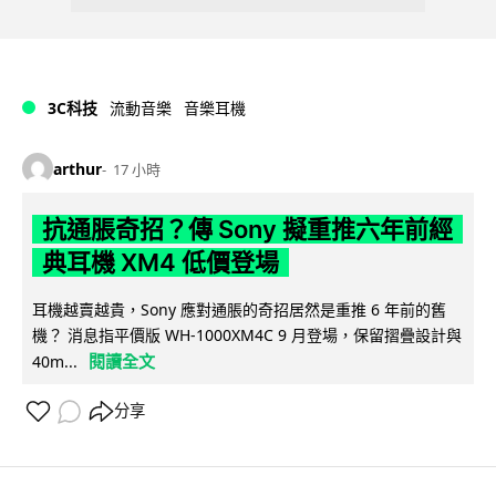
3C科技
流動音樂
音樂耳機
arthur
17 小時
抗通脹奇招？傳 Sony 擬重推六年前經
典耳機 XM4 低價登場
耳機越賣越貴，Sony 應對通脹的奇招居然是重推 6 年前的舊
機？ 消息指平價版 WH-1000XM4C 9 月登場，保留摺疊設計與
閱讀全文
40m...
分享