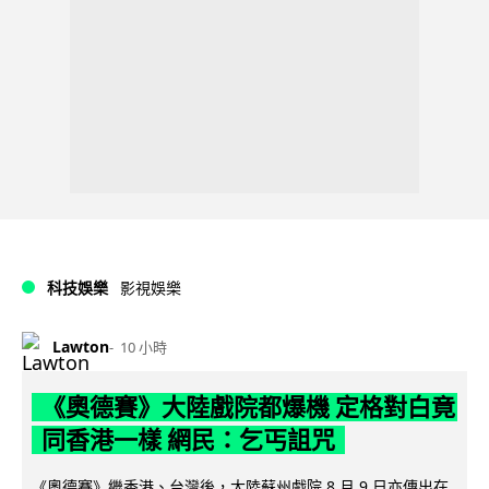
科技娛樂
影視娛樂
Lawton
10 小時
《奧德賽》大陸戲院都爆機 定格對白竟
同香港一樣 網民：乞丐詛咒
《奧德賽》繼香港、台灣後，大陸蘇州戲院 8 月 9 日亦傳出在