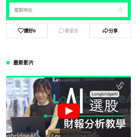
讚好
0
看留言
分享
最新影片