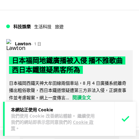
科技娛樂
生活科技
旅遊
Lawton
1 日
日本福岡地鐵廣播被入侵 播不雅歌曲
西日本鐵道疑黑客所為
日本福岡西鐵天神大牟田線兩個車站，8 月 4 日廣播系統離奇
播出粗俗歌聲，西日本鐵道懷疑遭第三方非法入侵，正調查事
閱讀全文
件並考慮報案。網上一度傳言...
本網站正使用 Cookie
40
2
分享
↗
我們使用 Cookie 改善網站體驗。 繼續使用
我們的網站即表示您同意我們的
Cookie 政
策
。