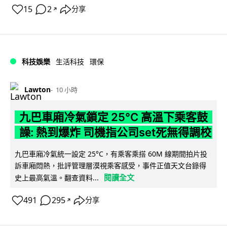
15
2
分享
↗
科技娛樂
生活科技
環保
Lawton
10 小時
九巴車廂冷氣鎖定 25°C 高溫下乘客鼓
譟: 熱到爆炸 司機指公司set死無得調校
九巴車廂冷氣統一設定 25°C，有乘客乘搭 60M 線期間拍片投
訴車廂悶熱，批評管理層漠視乘客感受，事件正值天文台錄得
閱讀全文
史上最高氣溫。翻查資料...
491
295
分享
↗