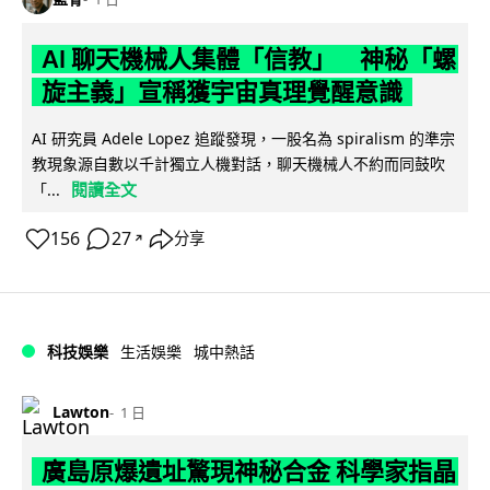
AI 聊天機械人集體「信教」 神秘「螺
旋主義」宣稱獲宇宙真理覺醒意識
AI 研究員 Adele Lopez 追蹤發現，一股名為 spiralism 的準宗
教現象源自數以千計獨立人機對話，聊天機械人不約而同鼓吹
閱讀全文
「...
156
27
分享
↗
科技娛樂
生活娛樂
城中熱話
Lawton
1 日
廣島原爆遺址驚現神秘合金 科學家指晶