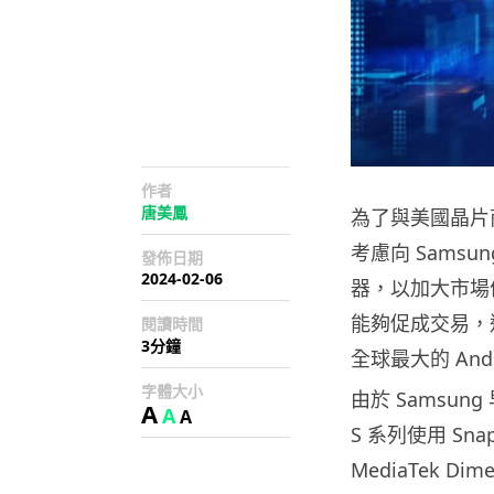
作者
唐美鳳
為了與美國晶片商 
考慮向 Sams
發佈日期
2024-02-06
器，以加大市場份
能夠促成交易，這
閱讀時間
3分鐘
全球最大的 And
字體大小
由於 Samsung
A
A
A
S 系列使用 Sn
MediaTek D