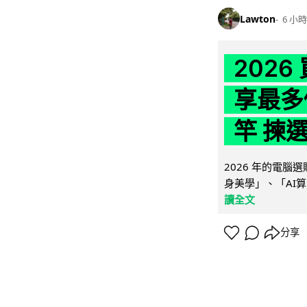
Lawton
6 小時
202
享最多
竿 揀
2026 年的電
身美學」、「AI算
讀全文
分享