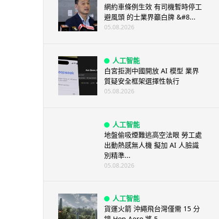
網約車條例生效 有司機暫時停工
避風頭 的士業界籲白牌 &#8...
05.08.2026
人工智能
白宮拒測中國開放 AI 模型 業界
質疑安全框架選擇性執行
05.08.2026
人工智能
地盤偷吸煙難逃高空法眼 勞工處
出動熱感無人機 擬加 AI 人臉識
別精準...
05.08.2026
人工智能
貨運火箭 沖繩飛台灣僅需 15 分
鐘 Hop Aero 將 5...