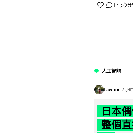
1
分
↗
人工智能
Lawton
8 小時
日本偶
整個直