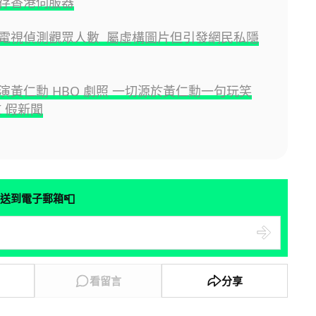
存香港伺服器
電視偵測觀眾人數 屬虛構圖片但引發網民私隱
演黃仁勳 HBO 劇照 一切源於黃仁勳一句玩笑
I 假新聞
📮
送到電子郵箱
看留言
分享