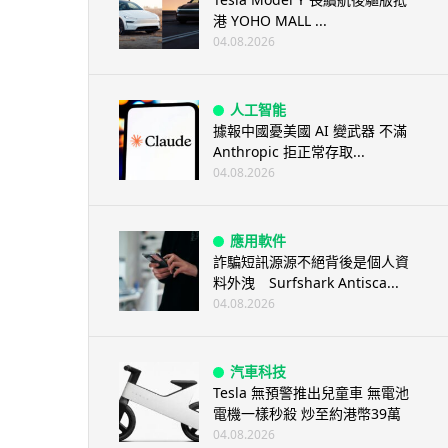
港 YOHO MALL ...
04.08.2026
人工智能
據報中國憂美國 AI 變武器 不滿
Anthropic 拒正常存取...
04.08.2026
應用軟件
詐騙短訊源源不絕背後是個人資
料外洩 Surfshark Antisca...
04.08.2026
汽車科技
Tesla 無預警推出兒童車 無電池
電機一樣秒殺 炒至約港幣39萬
04.08.2026