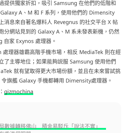
提供獨家折扣，吸引 Samsung 在他們的低階和
laxy A、M 和 F 系列，使用他們的 Dimensity
消息來自著名爆料人 Revegnus 的社交平台 X 帖
分網站見到的 Galaxy A、M 系未發表新機，仍然
g 自家 Exynos 處理器。
mm 處理器雄霸高階手機市場，相反 MediaTek 則在經
了主導地位；如果能夠説服 Samsung 使用他們
iaTek 就有望取得更大市場份額，並且在未來嘗試挑
，令旗艦 Galaxy 手機都轉用 Dimensity處理器。
：
gizmochina
金局數據轉移佛山 積金易駁斥「說法不實」