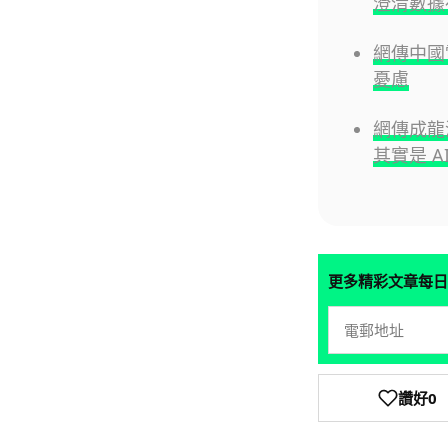
澄清數據
網傳中國
憂慮
網傳成龍
其實是 A
更多精彩文章每日
讚好
0