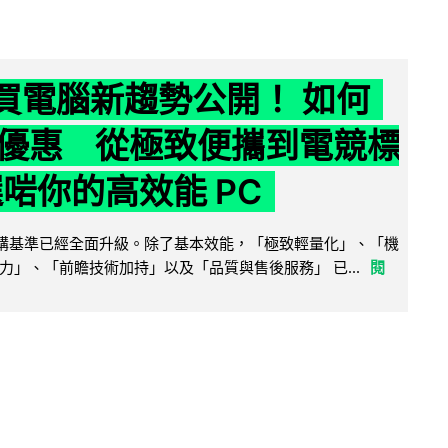
6 買電腦新趨勢公開！ 如何
優惠 從極致便攜到電競標
選啱你的高效能 PC
腦選購基準已經全面升級。除了基本效能，「極致輕量化」、「機
力」、「前瞻技術加持」以及「品質與售後服務」 已...
閱