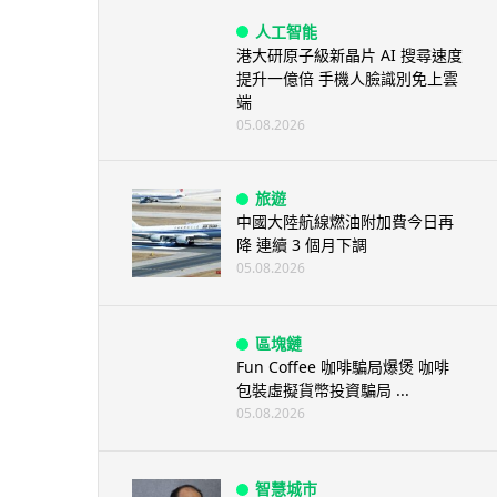
人工智能
港大研原子級新晶片 AI 搜尋速度
提升一億倍 手機人臉識別免上雲
端
05.08.2026
旅遊
中國大陸航線燃油附加費今日再
降 連續 3 個月下調
05.08.2026
區塊鏈
Fun Coffee 咖啡騙局爆煲 咖啡
包裝虛擬貨幣投資騙局 ...
05.08.2026
智慧城市