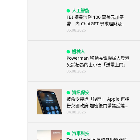
人工智能
FBI 探員涉盜 100 萬美元加密
幣 向 ChatGPT 尋求理財及...
05.08.2026
機械人
Powerman 移動充電機械人登港
免鋪樁為的士小巴「送電上門」
05.08.2026
資訊保安
被命令製造「後門」 Apple 再控
告英國政府 加密後門爭議延燒...
04.08.2026
汽車科技
Tesla Model Y 長續航後驅版抵