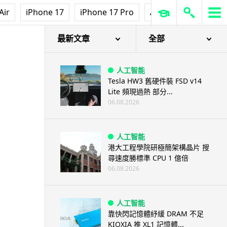
Air
iPhone 17
iPhone 17 Pro
AirPods Pro 3
Ap
最新文章
全部
人工智能
Tesla HW3 舊硬件裝 FSD v14
Lite 頻現過熱 部分...
06.08.2026
人工智能
港大工程學院研極簡架構晶片 搜
尋速度勝標準 CPU 1 億倍
06.08.2026
人工智能
靠快閃記憶體紓緩 DRAM 不足
KIOXIA 推 XL1 記憶體...