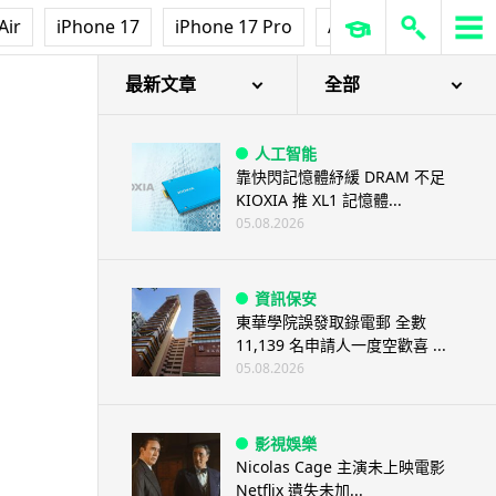
Air
iPhone 17
iPhone 17 Pro
AirPods Pro 3
Ap
最新文章
全部
人工智能
靠快閃記憶體紓緩 DRAM 不足
KIOXIA 推 XL1 記憶體...
05.08.2026
資訊保安
東華學院誤發取錄電郵 全數
11,139 名申請人一度空歡喜 ...
05.08.2026
影視娛樂
Nicolas Cage 主演未上映電影
Netflix 遺失未加...