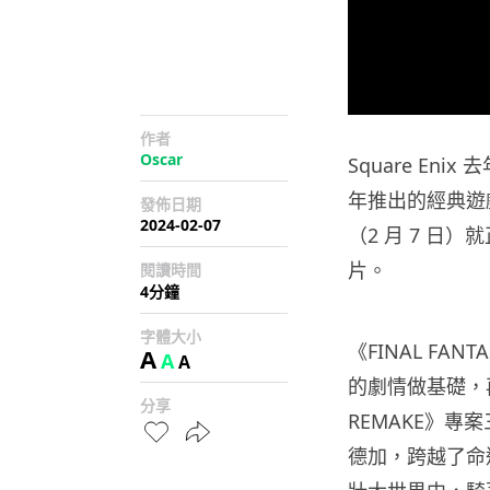
作者
Oscar
Square Enix 
年推出的經典遊戲《
發佈日期
2024-02-07
（2 月 7 日
片。
閱讀時間
4分鐘
字體大小
《FINAL FAN
A
A
A
的劇情做基礎，再加
分享
REMAKE》
德加，跨越了命