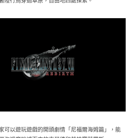
著陸行鳥穿過草原，自由地四處探索。
家可以遊玩遊戲的開頭劇情「尼福爾海姆篇」，能