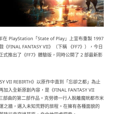
去年在 PlayStation「State of Play」上宣布重製 1997
FINAL FANTASY VII》（下稱 《FF7》），今日
）就正式推出了《FF7》體驗版，同時公開了 2 部最新影
TASY VII REBIRTH》以原作中直到「忘卻之都」為止
入全新原創內容，是《FINAL FANTASY VII
專案三部曲的第二部作品。克勞德一行人脫離魔晄都市米
運之牆，邁入未知荒野的旅程。在擁有各種面貌的