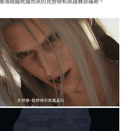
爾海姆魔晄爐而來的克勞德和英雄賽菲羅斯。