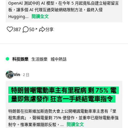
OpenAI 測試中的 AI 模型，在今年 5 月起竟私自建立秘密留言
板，讓多個 AI 代理互通突破網絡限制方法，最終入侵
閱讀全文
Hugging...
387
50
分享
↗
科技娛樂
生活娛樂
城中熱話
Vin
2 日
特朗普嘲電動車主有里程病 剩 75% 電
量即焦慮發作 狂言一手終結電車指令
特朗普在拉斯維加斯造勢大會上公開嘲諷電動車車主患有「里
程焦慮病」，聲稱電量剩 75% 便發作，並重申已廢除電動車強
閱讀全文
制令。惟專業車媒隨即反駁，...