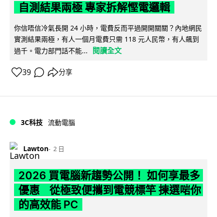
自測結果兩極 專家拆解慳電邏輯
你信唔信冷氣長開 24 小時，電費反而平過開開關關？內地網民
實測結果兩極，有人一個月電費只需 118 元人民幣，有人飆到
閱讀全文
過千。電力部門話不能...
39
分享
3C科技
流動電腦
Lawton
2 日
2026 買電腦新趨勢公開！ 如何享最多
優惠 從極致便攜到電競標竿 揀選啱你
的高效能 PC