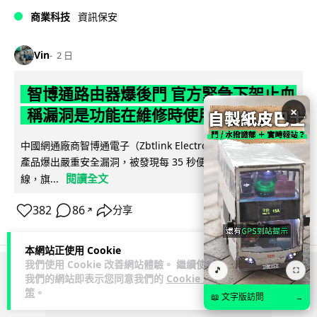
商業科技
資訊保安
Vin
2 日
智博通路由器爆後門 官方緊急下架止血
×
稱漏洞是功能在維修時使用
中國網通廠商智博通電子（Zbtlink Electronics）旗下的路由器
產品爆出嚴重安全漏洞，被發現每 35 秒便會與中國伺服器連
閱讀全文
線，旗...
382
86
分享
↗
本網站正使用 Cookie
我們使用 Cookie 改善網站體驗。 繼續使用
🎵
⛶
我們的網站即表示您同意我們的
Cookie 政
ADVERTISEMENT
策
。
📖 文字版訪問
→