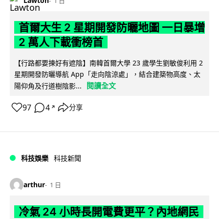
Lawton
1 日
首爾大生 2 星期開發防曬地圖 一日暴增
2 萬人下載衝榜首
【行路都要揀好有遮陰】南韓首爾大學 23 歲學生劉敏俊利用 2
星期開發防曬導航 App「走向陰涼處」，結合建築物高度、太
閱讀全文
陽仰角及行道樹陰影...
97
4
分享
↗
科技娛樂
科技新聞
arthur
1 日
冷氣 24 小時長開電費更平？內地網民