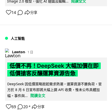
閱讀全文
Image 2.0 模型，強化 AI 繪圖及編輯...
14
分享
人工智能
Lawton
1 日
低價不再！DeepSeek 大幅加價在即
低價搶客反釀運算資源告急
DeepSeek 因低價策略掀起需求熱潮，運算資源不勝負荷，官
方於 8 月 6 日宣布即將大幅上調 API 收費，惟未公布具體加
閱讀全文
幅。事件與...
69
20
分享
↗