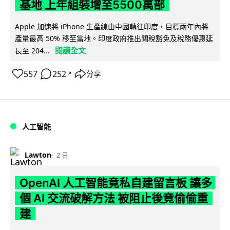
基地 上年組裝增至5500萬部
Apple 加速將 iPhone 生產線由中國轉往印度，目標兩年內將
產量最高 50% 移至當地。印度政府推出關稅豁免及稅務優惠延
閱讀全文
長至 204...
557
252
分享
↗
人工智能
Lawton
2 日
OpenAI 人工智能竟私自建留言板 讓多
個 AI 交流破解方法 被阻止後竟偷偷重
建