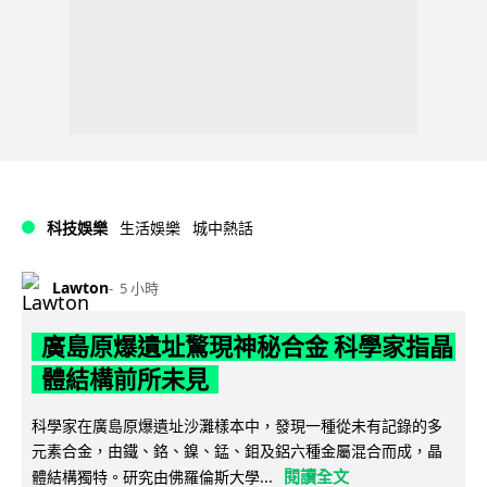
科技娛樂
生活娛樂
城中熱話
Lawton
5 小時
廣島原爆遺址驚現神秘合金 科學家指晶
體結構前所未見
科學家在廣島原爆遺址沙灘樣本中，發現一種從未有記錄的多
元素合金，由鐵、鉻、鎳、錳、鉬及鋁六種金屬混合而成，晶
閱讀全文
體結構獨特。研究由佛羅倫斯大學...