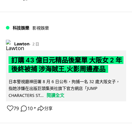
科技娛樂
影視娛樂
Lawton
2 日
訂購 43 億日元精品後棄單 大阪女 2 年
後終被捕 涉海賊王,火影周邊產品
日本警視廳神田署 8 月 6 日公布，拘捕一名 32 歲大阪女子，
指她涉嫌在出版巨頭集英社旗下官方網店「JUMP
閱讀全文
CHARACTERS ST...
79
10
分享
↗