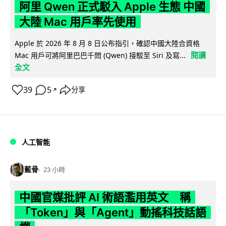
阿里 Qwen 正式駁入 Apple 生態 中國
大陸 Mac 用戶率先使用
Apple 於 2026 年 8 月 8 日公布指引，確認中國大陸合資格
閱讀
Mac 用戶可將阿里巴巴千問 (Qwen) 接駁至 Siri 及寫...
全文
39
5
分享
↗
人工智能
藍骨
23 小時
中國官媒批評 AI 術語濫用英文 稱
「Token」與「Agent」動搖科技話語