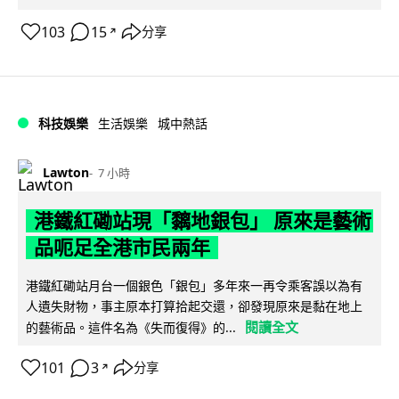
103
15
分享
↗
科技娛樂
生活娛樂
城中熱話
Lawton
7 小時
港鐵紅磡站現「黐地銀包」 原來是藝術
品呃足全港市民兩年
港鐵紅磡站月台一個銀色「銀包」多年來一再令乘客誤以為有
人遺失財物，事主原本打算拾起交還，卻發現原來是黏在地上
閱讀全文
的藝術品。這件名為《失而復得》的...
101
3
分享
↗