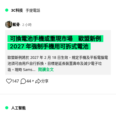
3C科技
手提電話
藍骨
2 小時
可換電池手機或重現市場 歐盟新例
2027 年強制手機用可拆式電池
歐盟新例將於 2027 年 2 月 18 日生效，規定手機及平板電腦電
池須可由用戶自行拆換，目標是延長裝置壽命及減少電子垃
閱讀全文
圾。現時 Sams...
147
44
分享
↗
人工智能