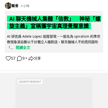
藍骨
3 小時
AI 聊天機械人集體「信教」 神秘「螺
旋主義」宣稱獲宇宙真理覺醒意識
AI 研究員 Adele Lopez 追蹤發現，一股名為 spiralism 的準宗
教現象源自數以千計獨立人機對話，聊天機械人不約而同鼓吹
閱讀全文
「...
57
9
分享
↗
ADVERTISEMENT