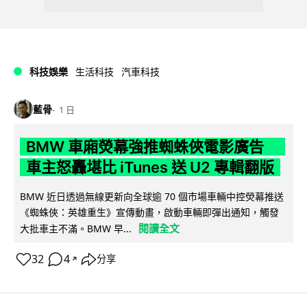
科技娛樂
生活科技
汽車科技
藍骨
1 日
BMW 車廂熒幕強推蜘蛛俠電影廣告
車主怒轟堪比 iTunes 送 U2 專輯翻版
BMW 近日透過無線更新向全球逾 70 個市場車輛中控熒幕推送
《蜘蛛俠：英雄重生》宣傳動畫，啟動車輛即彈出通知，觸發
閱讀全文
大批車主不滿。BMW 早...
32
4
分享
↗