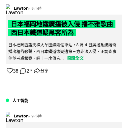
Lawton
9 小時
日本福岡地鐵廣播被入侵 播不雅歌曲
西日本鐵道疑黑客所為
日本福岡西鐵天神大牟田線兩個車站，8 月 4 日廣播系統離奇
播出粗俗歌聲，西日本鐵道懷疑遭第三方非法入侵，正調查事
閱讀全文
件並考慮報案。網上一度傳言...
38
2
分享
↗
人工智能
Lawton
9 小時