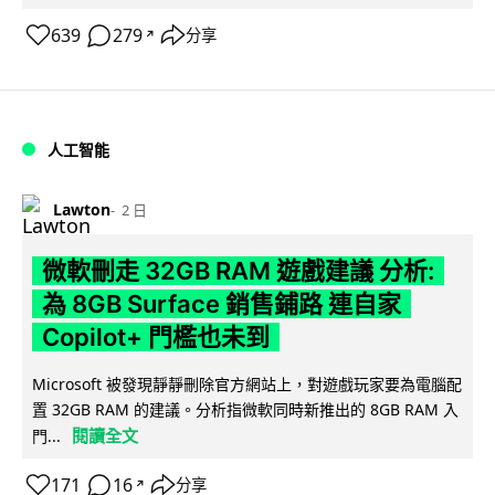
639
279
分享
↗
人工智能
Lawton
2 日
微軟刪走 32GB RAM 遊戲建議 分析:
為 8GB Surface 銷售鋪路 連自家
Copilot+ 門檻也未到
Microsoft 被發現靜靜刪除官方網站上，對遊戲玩家要為電腦配
置 32GB RAM 的建議。分析指微軟同時新推出的 8GB RAM 入
閱讀全文
門...
171
16
分享
↗