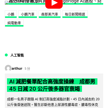
小鵬
小鵬汽車
森那美汽車
每日新聞精選
純電動車
人工智能
arthur
5 分
AI 減肥餐單配合高強度操練 成都男
45 日減 20 公斤後多器官衰竭
成都一名男子跟隨 AI 制訂高強度減脂計劃，45 日內減去約 20
公斤後昏迷送院。醫生診斷他患上尿源性膿毒症、膿毒性休克