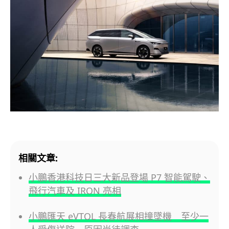
相關文章:
小鵬香港科技日三大新品登場 P7 智能駕駛、
飛行汽車及 IRON 亮相
小鵬匯天 eVTOL 長春航展相撞墜機 至少一