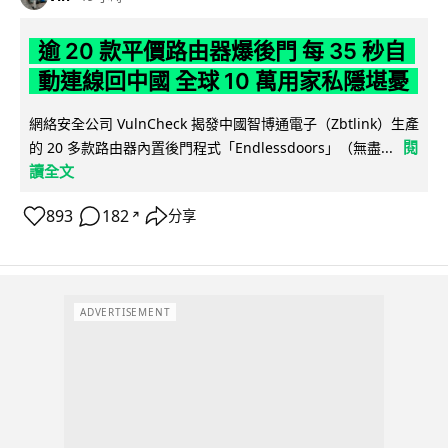
逾 20 款平價路由器爆後門 每 35 秒自
動連線回中國 全球 10 萬用家私隱堪憂
網絡安全公司 VulnCheck 揭發中國智博通電子（Zbtlink）生產
閱
的 20 多款路由器內置後門程式「Endlessdoors」（無盡...
讀全文
893
182
分享
↗
ADVERTISEMENT