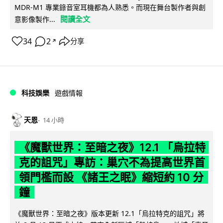
MDR-M1 專業錄音室耳機都為人熟悉。而現在舞台製作者與創
閱讀全文
意影像製作...
34
2
分享
↗
科技娛樂
遊戲情報
天恩
14 小時
《魔獸世界：至暗之夜》12.1 「烏拉特
克的詛咒」專訪：巢穴不為提高世界首
領門檻而設 《諸王之眠》縮短約 10 分
鐘
《魔獸世界：至暗之夜》版本更新 12.1「烏拉特克的詛咒」將