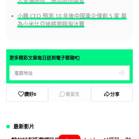
人受傷送院 原因尚待調查
小鵬 CEO 預測 10 年後中國車企僅剩 5 家 華
為小米比亞迪將面臨淘汰賽
📮
更多精彩文章每日送到電子郵箱
讚好
0
看留言
分享
最新影片