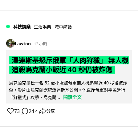
科技娛樂
生活娛樂
城中熱話
Lawton
12 小時
澤連斯基怒斥俄軍「人肉狩獵」 無人機
追殺烏克蘭小販近 40 秒仍被炸傷
烏克蘭克爾松一名 52 歲小販被俄軍無人機追擊近 40 秒後被炸
傷，影片由烏克蘭總統澤連斯基公開。他直斥俄軍對平民進行
閱讀全文
「狩獵式」攻擊，烏克蘭...
73
24
分享
↗