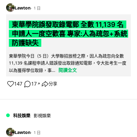
Lawton
1 日
東華學院誤發取錄電郵 全數 11,139 名
申請人一度空歡喜 專家:人為疏忽+系統
防護缺失
東華學院今日（5 日）大學聯招放榜之際，因人為疏忽向全數
11,139 名課程申請人錯誤發出取錄通知電郵，令大批考生一度
閱讀全文
以為獲得學位取錄，事...
147
17
分享
↗
科技娛樂
影視娛樂
Lawton
1 日