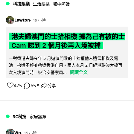
科技娛樂
生活娛樂
城中熱話
Lawton
19 小時
港夫婦澳門的士拾相機 據為己有被的士
Cam 睇到 2 個月後再入境被捕
一對香港夫婦今年 5 月遊澳門乘的士拾獲他人遺留相機及電
池，拾遺不報並帶返香港自用。兩人本月 2 日經港珠澳大橋再
閱讀全文
次入境澳門時，被治安警察局...
475
65
分享
↗
3C科技
家居無線
Vin
19 小時