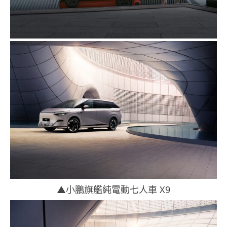
▲小鵬旗艦純電動七人車 X9