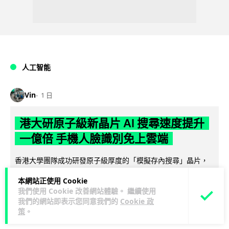
人工智能
Vin
1 日
港大研原子級新晶片 AI 搜尋速度提升
一億倍 手機人臉識別免上雲端
香港大學團隊成功研發原子級厚度的「模擬存內搜尋」晶片，
比傳統 CPU 搜尋速度快約 1 億倍，延遲低至 36 皮秒（即
本網站正使用 Cookie
閱讀全文
0.00000000...
我們使用 Cookie 改善網站體驗。 繼續使用
我們的網站即表示您同意我們的
Cookie 政
374
83
分享
↗
策
。