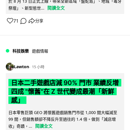
於 8 月 13 日正式上線，帶來全新區域「盤蛇島」、地城「毒牙
閱讀全文
祭壇」、新型態世...
71
分享
科技娛樂
遊戲情報
Lawton
15 小時
日本二手遊戲店減 90% 門市 業績反增
四成 "懷舊"在 Z 世代變成最潮「新鮮
感」
日本零售巨頭 GEO 將懷舊遊戲銷售門市從 1,000 間大幅減至
99 間，但銷售額卻不降反升至過往的 1.4 倍。做到「減店增
閱讀全文
收」奇蹟，...