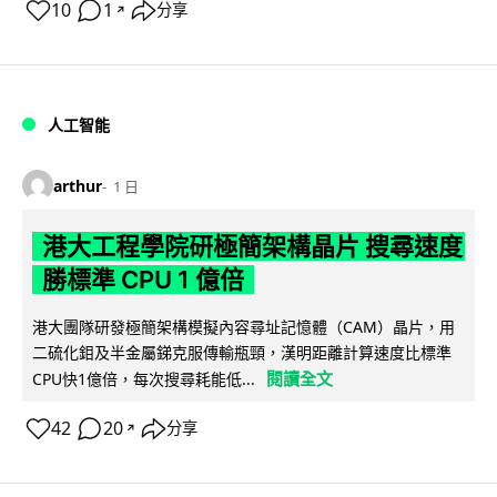
10
1
分享
↗
人工智能
arthur
1 日
港大工程學院研極簡架構晶片 搜尋速度
勝標準 CPU 1 億倍
港大團隊研發極簡架構模擬內容尋址記憶體（CAM）晶片，用
二硫化鉬及半金屬銻克服傳輸瓶頸，漢明距離計算速度比標準
閱讀全文
CPU快1億倍，每次搜尋耗能低...
42
20
分享
↗