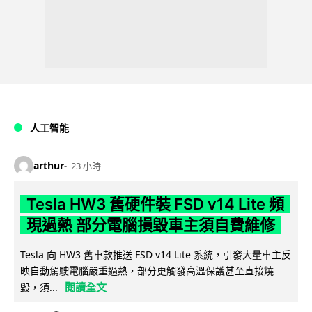
人工智能
arthur
23 小時
Tesla HW3 舊硬件裝 FSD v14 Lite 頻
現過熱 部分電腦損毀車主須自費維修
Tesla 向 HW3 舊車款推送 FSD v14 Lite 系統，引發大量車主反
映自動駕駛電腦嚴重過熱，部分更觸發高溫保護甚至直接燒
閱讀全文
毀，須...