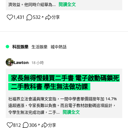
閱讀全文
濟效益。他同時介紹華為...
1,431
532
分享
↗
科技娛樂
生活娛樂
城中熱話
Lawton
18 小時
家長無得慳錢買二手書 電子啟動碼鎖死
二手教科書 學生無法做功課
社福界立法會議員陳文宜指，一間中學書單價錢按年加 14.7%
遠超通漲，令家長難以負擔。而且電子教材啟動碼這項設計，
閱讀全文
令學生無法完成功課，二手...
812
306
分享
↗