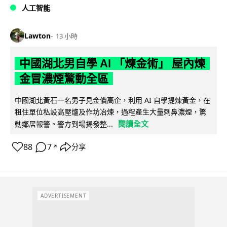
人工智能
Lawton
13 小時
中國湖北男自學 AI 「煉金術」 屋內煉
金冒濃煙驚動全區
中國湖北黃石一名男子見金價高企，利用 AI 自學提煉黃金，在
租住單位私設高壓爐及作坊冶煉，過程產生大量刺鼻濃煙，驚
閱讀全文
動鄰居報警。警方到場揭發整...
88
7
分享
↗
ADVERTISEMENT