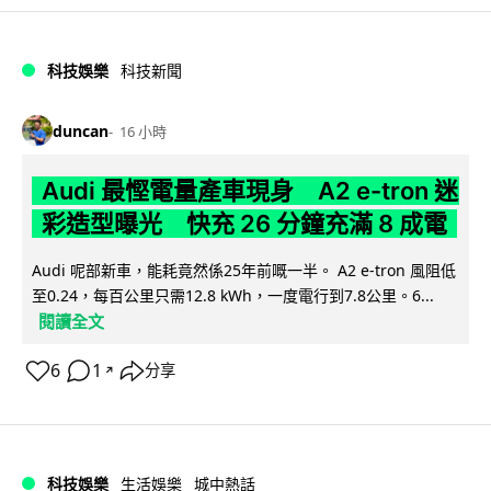
科技娛樂
科技新聞
duncan
16 小時
Audi 最慳電量產車現身 A2 e-tron 迷
彩造型曝光 快充 26 分鐘充滿 8 成電
Audi 呢部新車，能耗竟然係25年前嘅一半。 A2 e-tron 風阻低
至0.24，每百公里只需12.8 kWh，一度電行到7.8公里。6...
閱讀全文
6
1
分享
↗
科技娛樂
生活娛樂
城中熱話