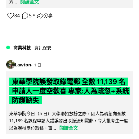
閱讀全文
方...
84
5
分享
↗
商業科技
資訊保安
Lawton
1 日
東華學院誤發取錄電郵 全數 11,139 名
申請人一度空歡喜 專家:人為疏忽+系統
防護缺失
東華學院今日（5 日）大學聯招放榜之際，因人為疏忽向全數
11,139 名課程申請人錯誤發出取錄通知電郵，令大批考生一度
閱讀全文
以為獲得學位取錄，事...