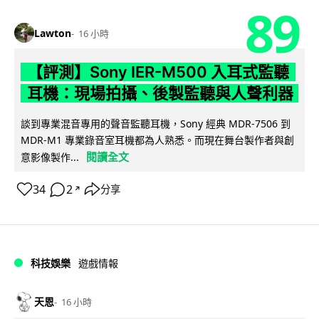
89
Lawton
16 小時
【評測】Sony IER-M500 入耳式監聽
耳機：現場拍攝、後製監聽與人聲利器
談到專業混音專用的聲音監聽耳機，Sony 經典 MDR-7506 到
MDR-M1 專業錄音室耳機都為人熟悉。而現在舞台製作者與創
閱讀全文
意影像製作...
34
2
分享
↗
科技娛樂
遊戲情報
天恩
16 小時