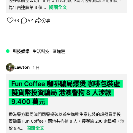
陸多家航空公司自 8 月 5 日起再度下調內陸航線燃油附加費，
閱讀全文
為年內連續第 3 個...
33
5
分享
↗
科技娛樂
生活科技
區塊鏈
Lawton
1 日
Fun Coffee 咖啡騙局爆煲 咖啡包裝虛
擬貨幣投資騙局 港澳警拘 8 人涉款
9,400 萬元
香港警方聯同澳門司警搗破以養生咖啡生意包裝的虛擬貨幣投
資騙局 Fun Coffee，兩地共拘捕 8 人，接獲逾 200 宗舉報，涉
閱讀全文
款 9,4...