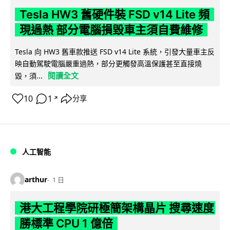
Tesla HW3 舊硬件裝 FSD v14 Lite 頻
現過熱 部分電腦損毀車主須自費維修
Tesla 向 HW3 舊車款推送 FSD v14 Lite 系統，引發大量車主反
映自動駕駛電腦嚴重過熱，部分更觸發高溫保護甚至直接燒
閱讀全文
毀，須...
10
1
分享
↗
人工智能
arthur
1 日
港大工程學院研極簡架構晶片 搜尋速度
勝標準 CPU 1 億倍