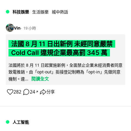
科技娛樂
生活娛樂
城中熱話
Vin
19 小時
法國 8 月 11 日出新例 未經同意嚴禁
Cold Call 違規企業最高罰 345 萬
法國將於 8 月 11 日起實施新例，全面禁止企業未經消費者同意
致電推銷，由「opt-out」拒接登記制轉為「opt-in」先徵同意
閱讀全文
機制。違...
282
24
分享
↗
人工智能