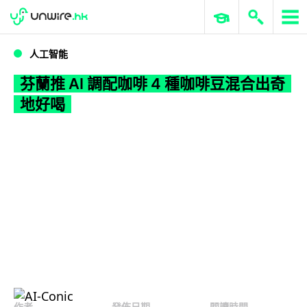
WWDC 2026
GenAI 與雲端科技專區
ERP 與商業 AI
芬蘭推 AI 調配咖啡 4 種咖啡豆混合出奇地好喝
人工智能
芬蘭推 AI 調配咖啡 4 種咖啡豆混合出奇
地好喝
作者
發佈日期
閱讀時間