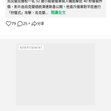
烏克蘭克爾松一名 52 歲小販被俄軍無人機追擊近 40 秒後被炸
傷，影片由烏克蘭總統澤連斯基公開。他直斥俄軍對平民進行
閱讀全文
「狩獵式」攻擊，烏克蘭...
79
25
分享
↗
ADVERTISEMENT