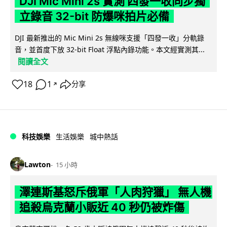
DJI Mic Mini 2s 實測 四發一收同步獨
立錄音 32-bit 防爆咪拍片必備
DJI 最新推出的 Mic Mini 2s 無線咪支援「四發一收」分軌錄
音，並首度下放 32-bit Float 浮點內錄功能。本文經實測其...
閱讀全文
18
1
分享
↗
科技娛樂
生活娛樂
城中熱話
Lawton
15 小時
澤連斯基怒斥俄軍「人肉狩獵」 無人機
追殺烏克蘭小販近 40 秒仍被炸傷