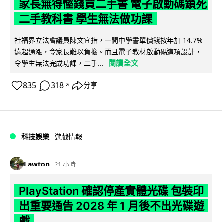
家長無得慳錢買二手書 電子啟動碼鎖死
二手教科書 學生無法做功課
社福界立法會議員陳文宜指，一間中學書單價錢按年加 14.7%
遠超通漲，令家長難以負擔。而且電子教材啟動碼這項設計，
閱讀全文
令學生無法完成功課，二手...
835
318
分享
↗
科技娛樂
遊戲情報
Lawton
21 小時
PlayStation 確認停產實體光碟 包裝印
出重要通告 2028 年 1 月後不出光碟遊
戲