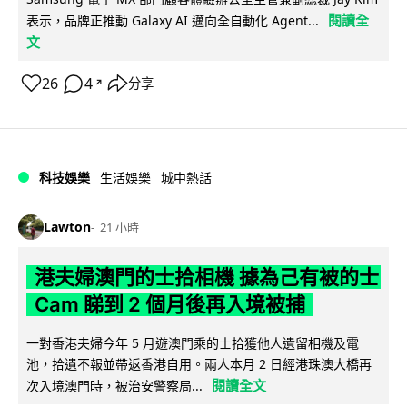
閱讀全
表示，品牌正推動 Galaxy AI 邁向全自動化 Agent...
文
26
4
分享
↗
科技娛樂
生活娛樂
城中熱話
Lawton
21 小時
港夫婦澳門的士拾相機 據為己有被的士
Cam 睇到 2 個月後再入境被捕
一對香港夫婦今年 5 月遊澳門乘的士拾獲他人遺留相機及電
池，拾遺不報並帶返香港自用。兩人本月 2 日經港珠澳大橋再
閱讀全文
次入境澳門時，被治安警察局...