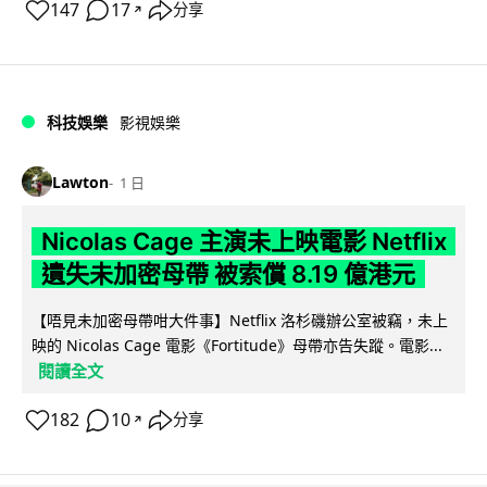
147
17
分享
↗
科技娛樂
影視娛樂
Lawton
1 日
Nicolas Cage 主演未上映電影 Netflix
遺失未加密母帶 被索償 8.19 億港元
【唔見未加密母帶咁大件事】Netflix 洛杉磯辦公室被竊，未上
映的 Nicolas Cage 電影《Fortitude》母帶亦告失蹤。電影...
閱讀全文
182
10
分享
↗