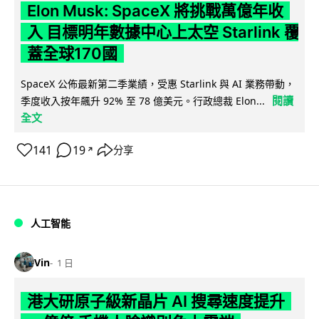
Elon Musk: SpaceX 將挑戰萬億年收
入 目標明年數據中心上太空 Starlink 覆
蓋全球170國
SpaceX 公佈最新第二季業績，受惠 Starlink 與 AI 業務帶動，
閱讀
季度收入按年飆升 92% 至 78 億美元。行政總裁 Elon...
全文
141
19
分享
↗
人工智能
Vin
1 日
港大研原子級新晶片 AI 搜尋速度提升