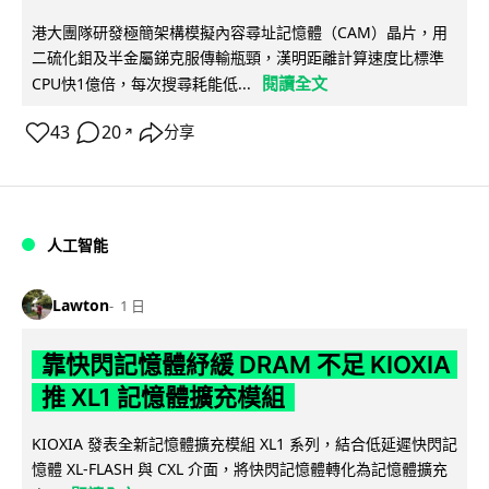
港大團隊研發極簡架構模擬內容尋址記憶體（CAM）晶片，用
二硫化鉬及半金屬銻克服傳輸瓶頸，漢明距離計算速度比標準
閱讀全文
CPU快1億倍，每次搜尋耗能低...
43
20
分享
↗
人工智能
Lawton
1 日
靠快閃記憶體紓緩 DRAM 不足 KIOXIA
推 XL1 記憶體擴充模組
KIOXIA 發表全新記憶體擴充模組 XL1 系列，結合低延遲快閃記
憶體 XL-FLASH 與 CXL 介面，將快閃記憶體轉化為記憶體擴充