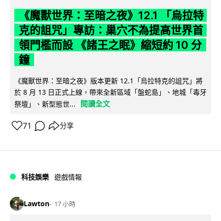
《魔獸世界：至暗之夜》12.1 「烏拉特
克的詛咒」專訪：巢穴不為提高世界首
領門檻而設 《諸王之眠》縮短約 10 分
鐘
《魔獸世界：至暗之夜》版本更新 12.1「烏拉特克的詛咒」將
於 8 月 13 日正式上線，帶來全新區域「盤蛇島」、地城「毒牙
閱讀全文
祭壇」、新型態世...
71
分享
科技娛樂
遊戲情報
Lawton
17 小時