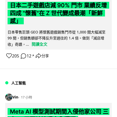
日本二手遊戲店減 90% 門市 業績反增
四成 "懷舊"在 Z 世代變成最潮「新鮮
感」
日本零售巨頭 GEO 將懷舊遊戲銷售門市從 1,000 間大幅減至
99 間，但銷售額卻不降反升至過往的 1.4 倍。做到「減店增
閱讀全文
收」奇蹟，...
205
12
分享
↗
人工智能
Vin
17 小時
Meta AI 模型測試期間入侵他家公司 三