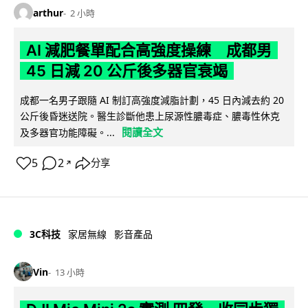
arthur
2 小時
AI 減肥餐單配合高強度操練 成都男
45 日減 20 公斤後多器官衰竭
成都一名男子跟隨 AI 制訂高強度減脂計劃，45 日內減去約 20
公斤後昏迷送院。醫生診斷他患上尿源性膿毒症、膿毒性休克
閱讀全文
及多器官功能障礙。...
5
2
分享
↗
3C科技
家居無線
影音產品
Vin
13 小時