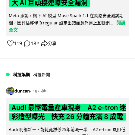
大 AI 巨頭接連曝安全漏洞
Meta 承認，旗下 AI 模型 Muse Spark 1.1 在網絡安全測試期
閱讀
間，因評估夥伴 Irregular 設定出錯而意外連上互聯網...
全文
119
18
分享
↗
科技娛樂
科技新聞
duncan
18 小時
Audi 最慳電量產車現身 A2 e-tron 迷
彩造型曝光 快充 26 分鐘充滿 8 成電
Audi 呢部新車，能耗竟然係25年前嘅一半。 A2 e-tron 風阻低