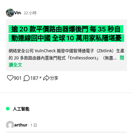
Vin
22 小時
逾 20 款平價路由器爆後門 每 35 秒自
動連線回中國 全球 10 萬用家私隱堪憂
網絡安全公司 VulnCheck 揭發中國智博通電子（Zbtlink）生產
閱
的 20 多款路由器內置後門程式「Endlessdoors」（無盡...
讀全文
901
187
分享
↗
人工智能
arthur
1 日