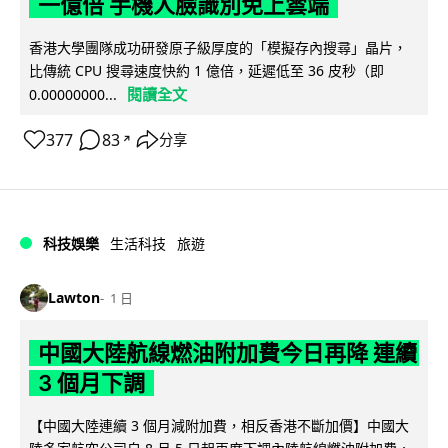
一億倍 手機人臉識別免上雲端
香港大學團隊成功研發原子級厚度的「模擬存內搜尋」晶片，
比傳統 CPU 搜尋速度快約 1 億倍，延遲低至 36 皮秒（即
閱讀全文
0.00000000...
377
83
分享
↗
科技娛樂
生活科技
旅遊
Lawton
1 日
中國大陸航線燃油附加費今日再降 連續
3 個月下調
【中國大陸連續 3 個月減附加費，相反香港不斷加價】中國大