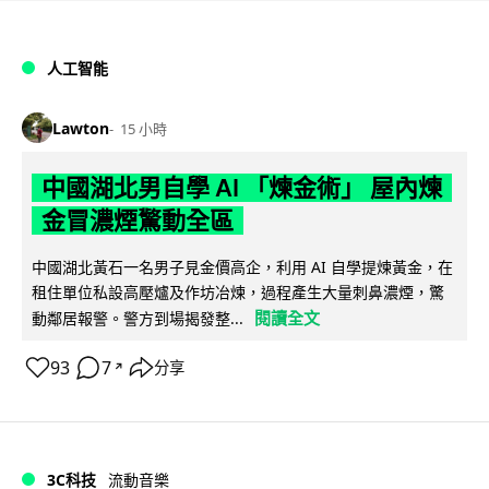
人工智能
Lawton
15 小時
中國湖北男自學 AI 「煉金術」 屋內煉
金冒濃煙驚動全區
中國湖北黃石一名男子見金價高企，利用 AI 自學提煉黃金，在
租住單位私設高壓爐及作坊冶煉，過程產生大量刺鼻濃煙，驚
閱讀全文
動鄰居報警。警方到場揭發整...
93
7
分享
↗
3C科技
流動音樂