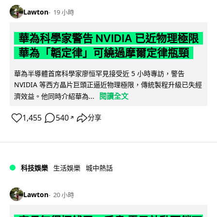
Lawton
19 小時
華為科學家警告 NVIDIA 已近物理極限
華為「韜定律」可繞過摩爾定律瓶頸
華為半導體首席科學家廖恒罕見接受近 5 小時專訪，警告
NVIDIA 等西方晶片巨頭正逼近物理極限，傳統製程升級已失經
閱讀全文
濟效益。他同時介紹華為...
1,455
540
分享
↗
科技娛樂
生活娛樂
城中熱話
Lawton
20 小時