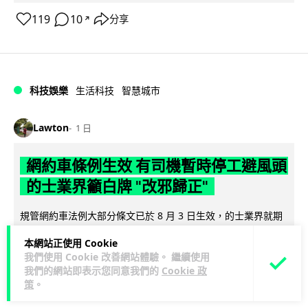
119
10
分享
↗
科技娛樂
生活科技
智慧城市
Lawton
1 日
網約車條例生效 有司機暫時停工避風頭
的士業界籲白牌 "改邪歸正"
規管網約車法例大部分條文已於 8 月 3 日生效，的士業界就期
望白牌車司機，能夠「改邪歸正」回流駕駛的士。新例大幅提
本網站正使用 Cookie
閱讀全文
高罰則，首次定罪最高罰款...
我們使用 Cookie 改善網站體驗。 繼續使用
我們的網站即表示您同意我們的
Cookie 政
207
147
分享
↗
策
。