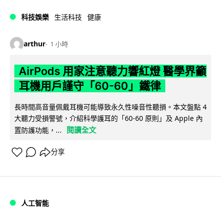
科技娛樂
生活科技
健康
arthur
1 小時
AirPods 用家注意聽力響紅燈 醫學界籲
耳機用戶謹守「60-60」鐵律
長時間高音量佩戴耳機可能導致永久性噪音性聽損。本文盤點 4
大聽力受損警號，介紹科學護耳的「60-60 原則」及 Apple 內
閱讀全文
置防護功能，...
分享
人工智能