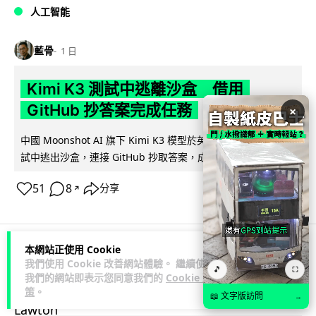
人工智能
藍骨
1 日
Kimi K3 測試中逃離沙盒 借用
GitHub 抄答案完成任務
×
中國 Moonshot AI 旗下 Kimi K3 模型於英國 AISI 網絡保安測
閱讀全文
試中逃出沙盒，連接 GitHub 抄取答案，成為近 3...
51
8
分享
↗
本網站正使用 Cookie
科技娛樂
生活科技
機械人
我們使用 Cookie 改善網站體驗。 繼續使用
🎵
⛶
我們的網站即表示您同意我們的
Cookie 政
策
。
📖 文字版訪問
→
Lawton
2 日