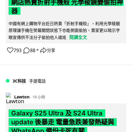
網店熱賣折射手機殼 光學稜鏡變偷拍神
器
中國有網上購物平台近日熱賣「折射手機殼」，利用光學稜鏡
原理讓手機在熒幕關閉狀態下亦能側面偷拍，賣家更以暗示字
閱讀全文
眼宣傳供不法分子偷拍他人裙底
793
88
分享
↗
3C科技
手提電話
Lawton
19 小時
Galaxy S25 Ultra 及 S24 Ultra
update 後暴走 電量急跌兼發熱疑與
WhatsApp 備份卡死有關