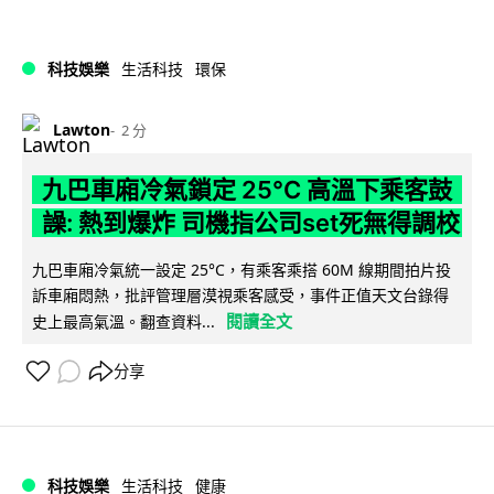
科技娛樂
生活科技
環保
Lawton
2 分
九巴車廂冷氣鎖定 25°C 高溫下乘客鼓
譟: 熱到爆炸 司機指公司set死無得調校
九巴車廂冷氣統一設定 25°C，有乘客乘搭 60M 線期間拍片投
訴車廂悶熱，批評管理層漠視乘客感受，事件正值天文台錄得
閱讀全文
史上最高氣溫。翻查資料...
分享
科技娛樂
生活科技
健康