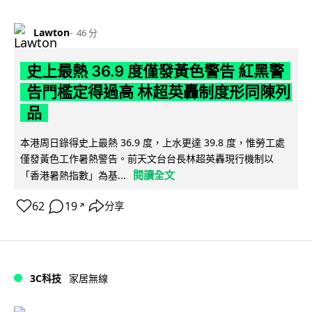
Lawton
46 分
史上最熱 36.9 度僅發黃色警告 紅黑警
告門檻定得過高 林超英轟制度形同陳列
品
本港周日錄得史上最熱 36.9 度，上水更達 39.8 度，惟勞工處
僅發黃色工作暑熱警告。前天文台台長林超英轟現行機制以
閱讀全文
「香港暑熱指數」為基...
62
19
分享
↗
3C科技
家居無線