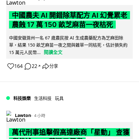
中國農夫 AI 開錯除草配方 AI 幻覺累老
農蝕 17 萬 150 畝芝麻苗一夜枯死
中國安徽滁州一名 67 歲農民按 AI 生成農藥配方為芝麻田除
草，結果 150 畝芝麻苗一夜之間與雜草一同枯死，估計損失約
閱讀全文
15 萬元人民幣...
164
22
分享
↗
科技娛樂
生活科技
玩具
Lawton
4 小時
萬代刑事追擊假高達廠商「星動」 查獲