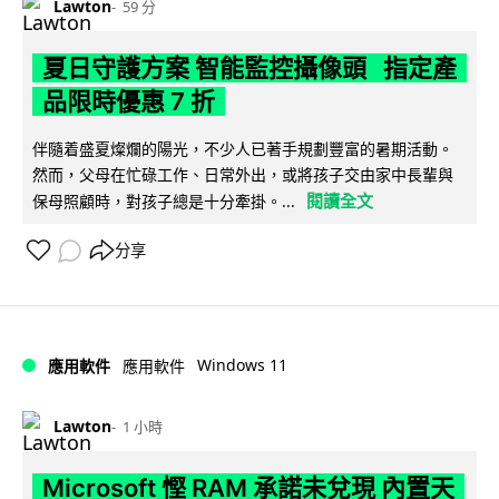
Lawton
59 分
夏日守護方案 智能監控攝像頭 指定產
品限時優惠 7 折
伴隨着盛夏燦爛的陽光，不少人已著手規劃豐富的暑期活動。
然而，父母在忙碌工作、日常外出，或將孩子交由家中長輩與
閱讀全文
保母照顧時，對孩子總是十分牽掛。...
分享
Windows 11
應用軟件
應用軟件
Lawton
1 小時
Microsoft 慳 RAM 承諾未兌現 內置天