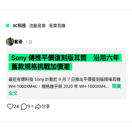
3C科技
流動音樂
音樂耳機
藍骨
1 日
Sony 傳推平價復刻版耳筒 沿用六年
舊款規格挑戰加價潮
最近有爆料指 Sony 計劃於 9 月 7 日推出平價復刻版降噪耳機
閱讀
WH-1000XM4C，規格幾乎與 2020 年 WH-1000XM4...
全文
24
9
分享
↗