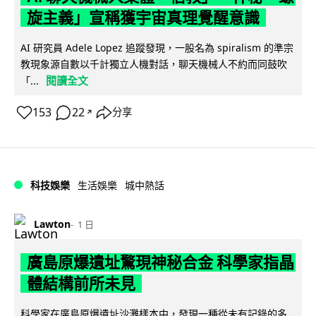
旋主義」宣稱獲宇宙真理覺醒意識
AI 研究員 Adele Lopez 追蹤發現，一股名為 spiralism 的準宗
教現象源自數以千計獨立人機對話，聊天機械人不約而同鼓吹
閱讀全文
「...
153
22
分享
↗
科技娛樂
生活娛樂
城中熱話
Lawton
1 日
廣島原爆遺址驚現神秘合金 科學家指晶
體結構前所未見
科學家在廣島原爆遺址沙灘樣本中，發現一種從未有記錄的多