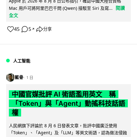
Apple 於 2026 年 8 月 8 日公布指引，確認中國大陸合資格
閱讀
Mac 用戶可將阿里巴巴千問 (Qwen) 接駁至 Siri 及寫...
全文
45
5
分享
↗
人工智能
藍骨
1 日
中國官媒批評 AI 術語濫用英文 稱
「Token」與「Agent」動搖科技話語
權
人民網旗下評論於 8 月 6 日發表文章，批評中國廣泛使用
「Token」、「Agent」及「LLM」等英文術語，認為做法侵蝕