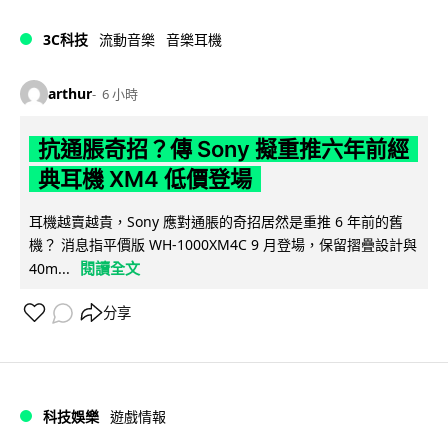
3C科技
流動音樂
音樂耳機
arthur
6 小時
抗通脹奇招？傳 Sony 擬重推六年前經
典耳機 XM4 低價登場
耳機越賣越貴，Sony 應對通脹的奇招居然是重推 6 年前的舊
機？ 消息指平價版 WH-1000XM4C 9 月登場，保留摺疊設計與
閱讀全文
40m...
分享
科技娛樂
遊戲情報