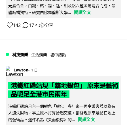
元素合金，由鐵、鉻、鎳、錳、鉬及鋁六種金屬混合而成，晶
閱讀全文
體結構獨特。研究由佛羅倫斯大學...
142
17
分享
↗
科技娛樂
生活娛樂
城中熱話
Lawton
1 日
港鐵紅磡站現「黐地銀包」 原來是藝術
品呃足全港市民兩年
港鐵紅磡站月台一個銀色「銀包」多年來一再令乘客誤以為有
人遺失財物，事主原本打算拾起交還，卻發現原來是黏在地上
閱讀全文
的藝術品。這件名為《失而復得》的...