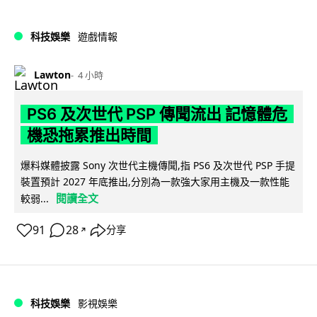
科技娛樂
遊戲情報
Lawton
4 小時
PS6 及次世代 PSP 傳聞流出 記憶體危
機恐拖累推出時間
爆料媒體披露 Sony 次世代主機傳聞,指 PS6 及次世代 PSP 手提
裝置預計 2027 年底推出,分別為一款強大家用主機及一款性能
閱讀全文
較弱...
91
28
分享
↗
科技娛樂
影視娛樂