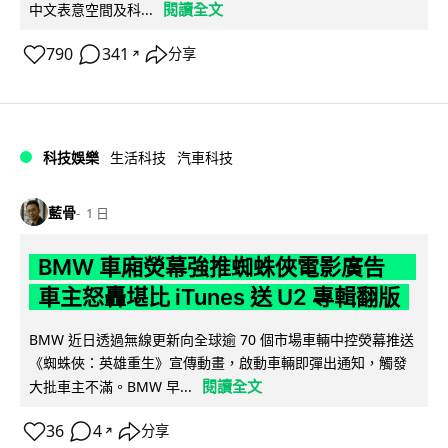
閱讀全文
中文表意空間及科...
790
341
分享
↗
科技娛樂
生活科技
汽車科技
藍骨
1 日
BMW 車廂熒幕強推蜘蛛俠電影廣告
車主怒轟堪比 iTunes 送 U2 專輯翻版
BMW 近日透過無線更新向全球逾 70 個市場車輛中控熒幕推送
《蜘蛛俠：英雄重生》宣傳動畫，啟動車輛即彈出通知，觸發
閱讀全文
大批車主不滿。BMW 早...
36
4
分享
↗