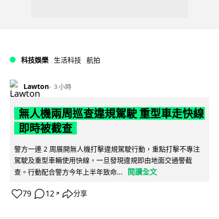
科技娛樂
生活科技
航拍
Lawton
3 小時
無人機兩周巡查違規駕駛 重型車走快線
即時被截查
警方一連 2 周展開無人機打擊違規駕駛行動，重點打擊不專注
駕駛及重型車輛使用快線，一旦發現違規即由地面交通警截
閱讀全文
查。行動配合警方今年上半年致命...
79
12
分享
↗