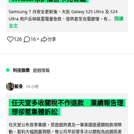
Samsung 7 月安全更新後，大批 Galaxy S25 Ultra 及 S24
閱讀
Ultra 用戶反映裝置電量急跌、發熱甚至充電變慢。有...
全文
126
16
分享
↗
科技娛樂
遊戲情報
藍骨
19 小時
任天堂多收關稅不作退款 業績報告理
想卻惹集體訴訟
任天堂公布首季業績，受遊戲熱賣及一筆美國退還關稅款項帶
動，盈利大幅跑贏預期。惟公司早前曾多次以關稅為由調高美