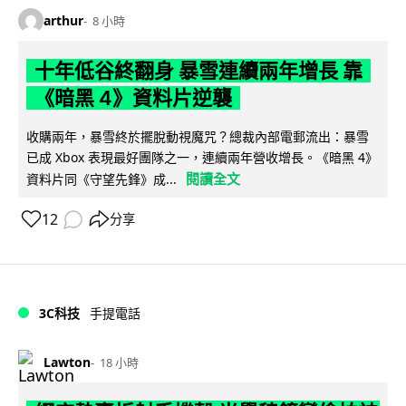
arthur
8 小時
十年低谷終翻身 暴雪連續兩年增長 靠
《暗黑 4》資料片逆襲
收購兩年，暴雪終於擺脫動視魔咒？總裁內部電郵流出：暴雪
已成 Xbox 表現最好團隊之一，連續兩年營收增長。《暗黑 4》
閱讀全文
資料片同《守望先鋒》成...
12
分享
3C科技
手提電話
Lawton
18 小時