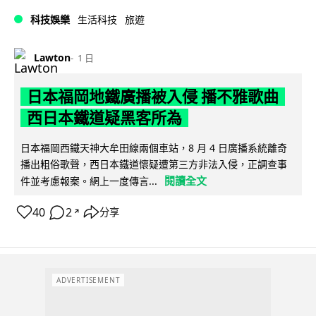
科技娛樂
生活科技
旅遊
Lawton
1 日
日本福岡地鐵廣播被入侵 播不雅歌曲
西日本鐵道疑黑客所為
日本福岡西鐵天神大牟田線兩個車站，8 月 4 日廣播系統離奇
播出粗俗歌聲，西日本鐵道懷疑遭第三方非法入侵，正調查事
閱讀全文
件並考慮報案。網上一度傳言...
40
2
分享
↗
ADVERTISEMENT