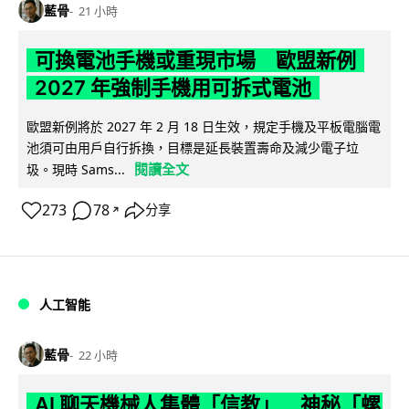
藍骨
21 小時
可換電池手機或重現市場 歐盟新例
2027 年強制手機用可拆式電池
歐盟新例將於 2027 年 2 月 18 日生效，規定手機及平板電腦電
池須可由用戶自行拆換，目標是延長裝置壽命及減少電子垃
閱讀全文
圾。現時 Sams...
273
78
分享
↗
人工智能
藍骨
22 小時
AI 聊天機械人集體「信教」 神秘「螺