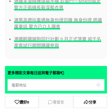
港鐵荃灣綫連環搶手機 趁關門一刻快閃搶走
警方正追緝長髮深藍衣男
港男高德叫車遇無身份證司機 無身份證,唔識
廣東話 警方已介入調查
港鐵輕鐵貓狗同行計劃 9 月正式落實 逾千名
乘客試行期間踴躍參與
📮
更多精彩文章每日送到電子郵箱
讚好
0
看留言
分享