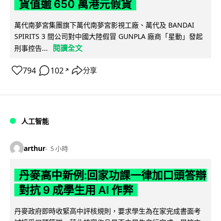
貨值逾 650 萬港元假貨
萬代南夢宮集團旗下萬代南夢宮影視工廠、萬代及 BANDAI
SPIRITS 3 間公司對中國大陸假冒 GUNPLA 廠商「星動」發起
閱讀全文
刑事控告...
794
102
分享
↗
人工智能
arthur
5 小時
丹麥高中新例:回家功課一律加口頭答辯
對抗 9 成學生用 AI 作弊
丹麥政府即時收緊高中評核規則，要求學生為在家完成書面考