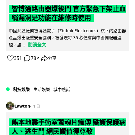
智博通路由器爆後門 官方緊急下架止血
稱漏洞是功能在維修時使用
中國網通廠商智博通電子（Zbtlink Electronics）旗下的路由器
產品爆出嚴重安全漏洞，被發現每 35 秒便會與中國伺服器連
閱讀全文
線，旗...
351
78
分享
↗
科技娛樂
生活娛樂
城中熱話
Lawton
1 日
熊本地震手術室驚魂片瘋傳 醫護保護病
人、逃生門 網民讚值得尊敬