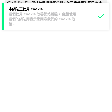
傷，影片由烏克蘭總統澤連斯基公開。他直斥俄軍對平民進行
閱讀全文
「狩獵式」攻擊，烏克蘭...
本網站正使用 Cookie
我們使用 Cookie 改善網站體驗。 繼續使用
我們的網站即表示您同意我們的
Cookie 政
126
41
分享
↗
策
。
人工智能
Lawton
3 日
靠快閃記憶體紓緩 DRAM 不足 KIOXIA
推 XL1 記憶體擴充模組
KIOXIA 發表全新記憶體擴充模組 XL1 系列，結合低延遲快閃記
憶體 XL-FLASH 與 CXL 介面，將快閃記憶體轉化為記憶體擴充
閱讀全文
方...