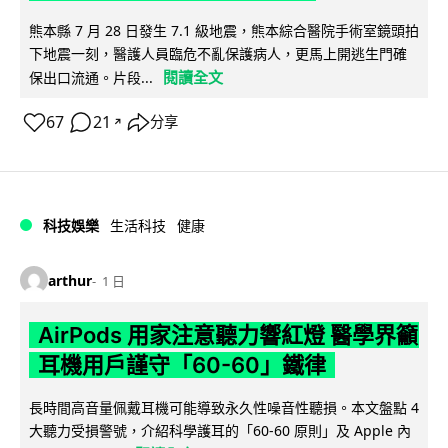
熊本縣 7 月 28 日發生 7.1 級地震，熊本綜合醫院手術室鏡頭拍
下地震一刻，醫護人員臨危不亂保護病人，更馬上開逃生門確
閱讀全文
保出口流通。片段...
67
21
分享
↗
科技娛樂
生活科技
健康
arthur
1 日
AirPods 用家注意聽力響紅燈 醫學界籲
耳機用戶謹守「60-60」鐵律
長時間高音量佩戴耳機可能導致永久性噪音性聽損。本文盤點 4
大聽力受損警號，介紹科學護耳的「60-60 原則」及 Apple 內