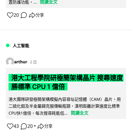
閱讀全文
置防護功能，...
20
分享
人工智能
arthur
2 日
港大工程學院研極簡架構晶片 搜尋速度
勝標準 CPU 1 億倍
港大團隊研發極簡架構模擬內容尋址記憶體（CAM）晶片，用
二硫化鉬及半金屬銻克服傳輸瓶頸，漢明距離計算速度比標準
閱讀全文
CPU快1億倍，每次搜尋耗能低...
43
20
分享
↗