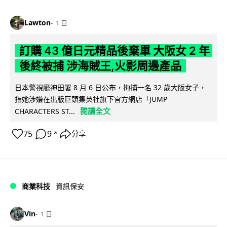
Lawton
1 日
訂購 43 億日元精品後棄單 大阪女 2 年
後終被捕 涉海賊王,火影周邊產品
日本警視廳神田署 8 月 6 日公布，拘捕一名 32 歲大阪女子，
指她涉嫌在出版巨頭集英社旗下官方網店「JUMP
閱讀全文
CHARACTERS ST...
75
9
分享
↗
商業科技
資訊保安
Vin
1 日