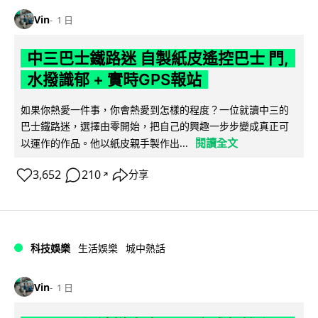
Vin
1 日
中三巴士鐵路迷 自製紙皮遙控巴士 門,
水撥識郁 + 實時GPS報站
如果你熱愛一件事，你會熱愛到怎樣的程度？一位就讀中三的
巴士鐵路迷，選擇由零開始，把自己的興趣一步步變成真正可
閱讀全文
以運作的作品。他以紙皮親手製作出...
3,652
210
分享
↗
科技娛樂
生活娛樂
城中熱話
Vin
1 日