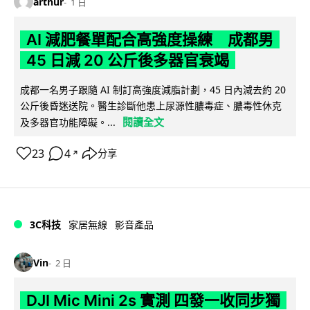
arthur
1 日
AI 減肥餐單配合高強度操練 成都男
45 日減 20 公斤後多器官衰竭
成都一名男子跟隨 AI 制訂高強度減脂計劃，45 日內減去約 20
公斤後昏迷送院。醫生診斷他患上尿源性膿毒症、膿毒性休克
閱讀全文
及多器官功能障礙。...
23
4
分享
↗
3C科技
家居無線
影音產品
Vin
2 日
DJI Mic Mini 2s 實測 四發一收同步獨