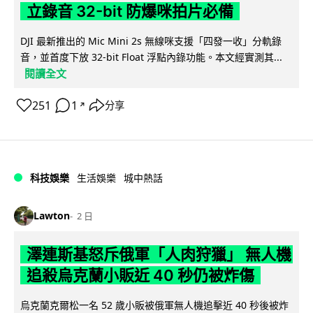
立錄音 32-bit 防爆咪拍片必備
DJI 最新推出的 Mic Mini 2s 無線咪支援「四發一收」分軌錄
音，並首度下放 32-bit Float 浮點內錄功能。本文經實測其...
閱讀全文
251
1
分享
↗
科技娛樂
生活娛樂
城中熱話
Lawton
2 日
澤連斯基怒斥俄軍「人肉狩獵」 無人機
追殺烏克蘭小販近 40 秒仍被炸傷
烏克蘭克爾松一名 52 歲小販被俄軍無人機追擊近 40 秒後被炸