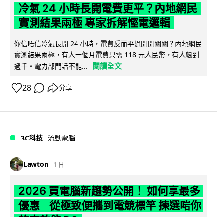
冷氣 24 小時長開電費更平？內地網民
實測結果兩極 專家拆解慳電邏輯
你信唔信冷氣長開 24 小時，電費反而平過開開關關？內地網民
實測結果兩極，有人一個月電費只需 118 元人民幣，有人飆到
閱讀全文
過千。電力部門話不能...
28
分享
3C科技
流動電腦
Lawton
1 日
2026 買電腦新趨勢公開！ 如何享最多
優惠 從極致便攜到電競標竿 揀選啱你