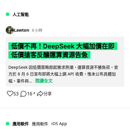
人工智能
Lawton
8 小時
低價不再！DeepSeek 大幅加價在即
低價搶客反釀運算資源告急
DeepSeek 因低價策略掀起需求熱潮，運算資源不勝負荷，官
方於 8 月 6 日宣布即將大幅上調 API 收費，惟未公布具體加
閱讀全文
幅。事件與...
53
16
分享
↗
iOS App
應用軟件
應用軟件