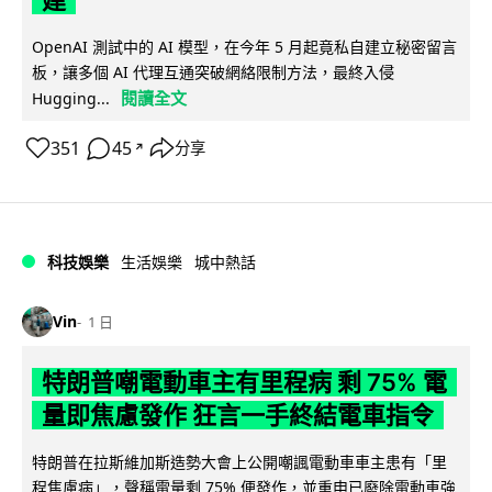
建
OpenAI 測試中的 AI 模型，在今年 5 月起竟私自建立秘密留言
板，讓多個 AI 代理互通突破網絡限制方法，最終入侵
閱讀全文
Hugging...
351
45
分享
↗
科技娛樂
生活娛樂
城中熱話
Vin
1 日
特朗普嘲電動車主有里程病 剩 75% 電
量即焦慮發作 狂言一手終結電車指令
特朗普在拉斯維加斯造勢大會上公開嘲諷電動車車主患有「里
程焦慮病」，聲稱電量剩 75% 便發作，並重申已廢除電動車強