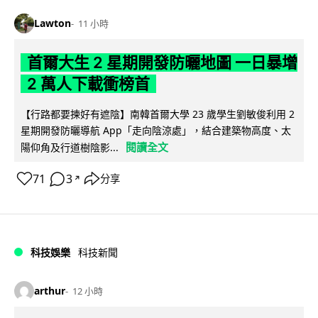
Lawton
11 小時
首爾大生 2 星期開發防曬地圖 一日暴增
2 萬人下載衝榜首
【行路都要揀好有遮陰】南韓首爾大學 23 歲學生劉敏俊利用 2
星期開發防曬導航 App「走向陰涼處」，結合建築物高度、太
閱讀全文
陽仰角及行道樹陰影...
71
3
分享
↗
科技娛樂
科技新聞
arthur
12 小時