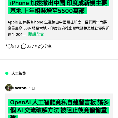
iPhone 加速撤出中國 印度成新機主要
基地 上年組裝增至5500萬部
Apple 加速將 iPhone 生產線由中國轉往印度，目標兩年內將
產量最高 50% 移至當地。印度政府推出關稅豁免及稅務優惠延
閱讀全文
長至 204...
512
237
分享
↗
人工智能
Lawton
1 日
OpenAI 人工智能竟私自建留言板 讓多
個 AI 交流破解方法 被阻止後竟偷偷重