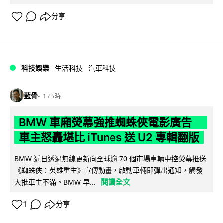
分享
科技娛樂
生活科技
汽車科技
藍骨
1 小時
BMW 車廂熒幕強推蜘蛛俠電影廣告
車主怒轟堪比 iTunes 送 U2 專輯翻版
BMW 近日透過無線更新向全球逾 70 個市場車輛中控熒幕推送
《蜘蛛俠：英雄重生》宣傳動畫，啟動車輛即彈出通知，觸發
閱讀全文
大批車主不滿。BMW 早...
1
分享