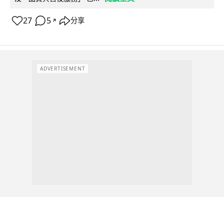
27
5
分享
↗
ADVERTISEMENT