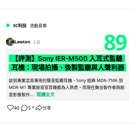
3C科技
流動音樂
89
Lawton
2 日
【評測】Sony IER-M500 入耳式監聽
耳機：現場拍攝、後製監聽與人聲利器
談到專業混音專用的聲音監聽耳機，Sony 經典 MDR-7506 到
MDR-M1 專業錄音室耳機都為人熟悉。而現在舞台製作者與創
閱讀全文
意影像製作...
40
5
分享
↗