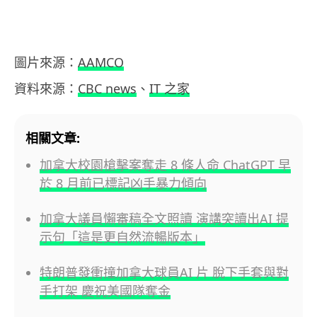
圖片來源：
AAMCO
資料來源：
CBC news
、
IT 之家
相關文章:
加拿大校園槍擊案奪走 8 條人命 ChatGPT 早
於 8 月前已標記凶手暴力傾向
加拿大議員懶審稿全文照讀 演講突讀出AI 提
示句「這是更自然流暢版本」
特朗普發衝撞加拿大球員AI 片 脫下手套與對
手打架 慶祝美國隊奪金