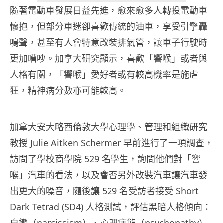
隨著電動車發展日益先進，愈來愈多人轉投電動車
懷抱，但部分車迷卻喜歡傳統的油車，享受引擎轟
鳴聲，甚至有人會特意改裝排氣管，讓車子行駛時
更加嘈吵。加拿大研究顯示，喜歡「響喉」或者與
人格有關，「響喉」愛好者或有較高機率是施虐
狂，精神病分數亦可能較高。
加拿大安大略西倫敦大學心理學、管理和組織研究
教授 Julie Aitken Schermer 早前進行了一項調查，
訪問了學校商學院 529 名學生，詢問他們對「響
喉」汽車的看法，以及會否另外改裝汽車讓汽車發
出更大的噪音，隨後讓 529 名受訪者接受 Short
Dark Tetrad (SD4) 人格測試，評估黑暗人格傾向：
自戀（narcissism）、心理病態（psychopathy）