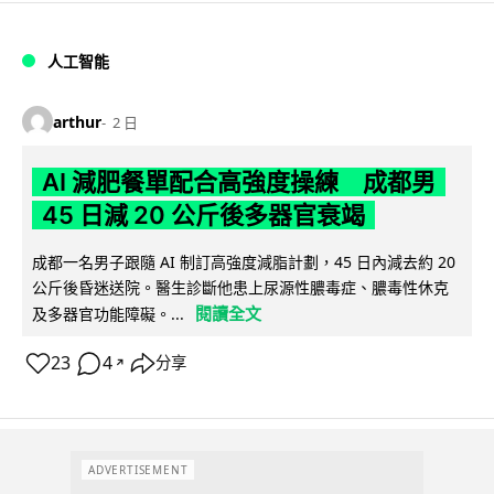
人工智能
arthur
2 日
AI 減肥餐單配合高強度操練 成都男
45 日減 20 公斤後多器官衰竭
成都一名男子跟隨 AI 制訂高強度減脂計劃，45 日內減去約 20
公斤後昏迷送院。醫生診斷他患上尿源性膿毒症、膿毒性休克
閱讀全文
及多器官功能障礙。...
23
4
分享
↗
ADVERTISEMENT