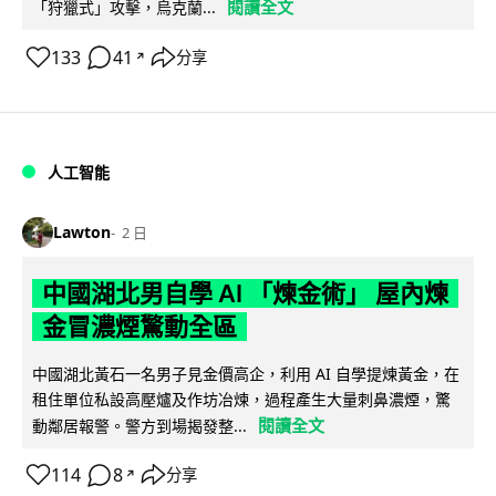
閱讀全文
「狩獵式」攻擊，烏克蘭...
133
41
分享
↗
人工智能
Lawton
2 日
中國湖北男自學 AI 「煉金術」 屋內煉
金冒濃煙驚動全區
中國湖北黃石一名男子見金價高企，利用 AI 自學提煉黃金，在
租住單位私設高壓爐及作坊冶煉，過程產生大量刺鼻濃煙，驚
閱讀全文
動鄰居報警。警方到場揭發整...
114
8
分享
↗