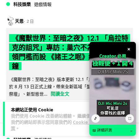
科技娛樂
遊戲情報
天恩
2 日
《魔獸世界：至暗之夜》12.1 「烏拉特
克的詛咒」專訪：巢穴不為提高世界首
×
領門檻而設 《諸王之眠》縮短約 10 分
鐘
《魔獸世界：至暗之夜》版本更新 12.1「烏拉特克的詛咒」將
於 8 月 13 日正式上線，帶來全新區域「盤蛇島」、地城「毒牙
閱讀全文
祭壇」、新型態世...
116
分享
本網站正使用 Cookie
我們使用 Cookie 改善網站體驗。 繼續使用
🎵
⛶
我們的網站即表示您同意我們的
Cookie 政
策
。
📖 詳細評測
→