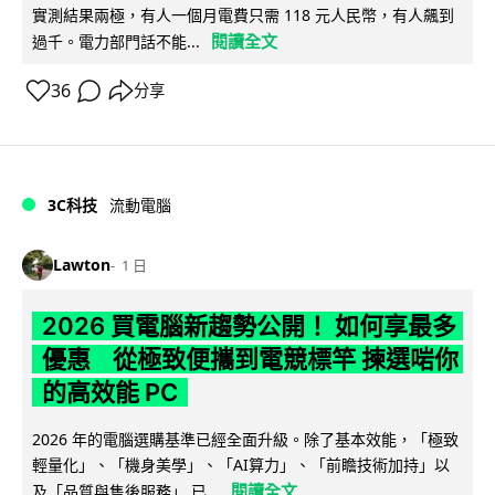
實測結果兩極，有人一個月電費只需 118 元人民幣，有人飆到
閱讀全文
過千。電力部門話不能...
36
分享
3C科技
流動電腦
Lawton
1 日
2026 買電腦新趨勢公開！ 如何享最多
優惠 從極致便攜到電競標竿 揀選啱你
的高效能 PC
2026 年的電腦選購基準已經全面升級。除了基本效能，「極致
輕量化」、「機身美學」、「AI算力」、「前瞻技術加持」以
閱讀全文
及「品質與售後服務」 已...