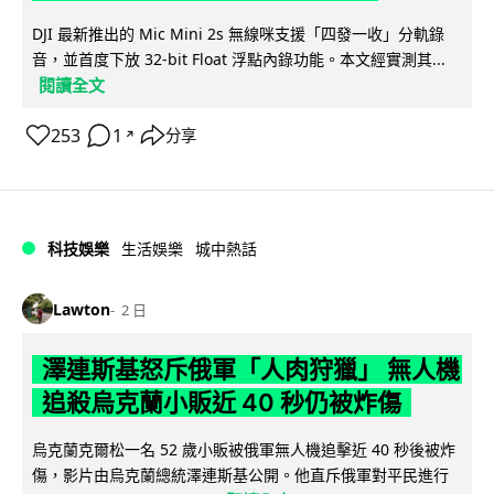
DJI 最新推出的 Mic Mini 2s 無線咪支援「四發一收」分軌錄
音，並首度下放 32-bit Float 浮點內錄功能。本文經實測其...
閱讀全文
253
1
分享
↗
科技娛樂
生活娛樂
城中熱話
Lawton
2 日
澤連斯基怒斥俄軍「人肉狩獵」 無人機
追殺烏克蘭小販近 40 秒仍被炸傷
烏克蘭克爾松一名 52 歲小販被俄軍無人機追擊近 40 秒後被炸
傷，影片由烏克蘭總統澤連斯基公開。他直斥俄軍對平民進行