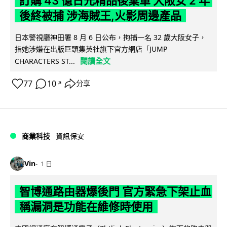
訂購 43 億日元精品後棄單 大阪女 2 年
後終被捕 涉海賊王,火影周邊產品
日本警視廳神田署 8 月 6 日公布，拘捕一名 32 歲大阪女子，
指她涉嫌在出版巨頭集英社旗下官方網店「JUMP
閱讀全文
CHARACTERS ST...
77
10
分享
↗
商業科技
資訊保安
Vin
1 日
智博通路由器爆後門 官方緊急下架止血
稱漏洞是功能在維修時使用