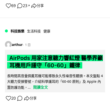
69
23
分享
↗
科技娛樂
生活科技
健康
arthur
1 日
AirPods 用家注意聽力響紅燈 醫學界籲
耳機用戶謹守「60-60」鐵律
長時間高音量佩戴耳機可能導致永久性噪音性聽損。本文盤點 4
大聽力受損警號，介紹科學護耳的「60-60 原則」及 Apple 內
閱讀全文
置防護功能，...
20
分享