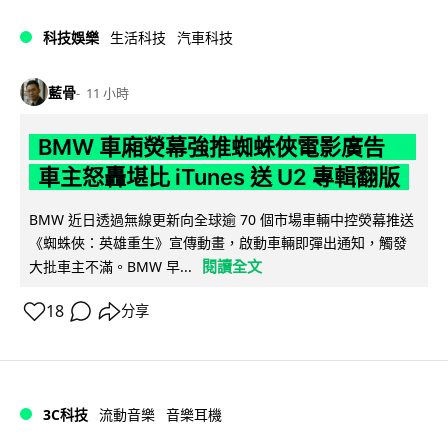
科技娛樂
生活科技
汽車科技
藍骨
11 小時
BMW 車廂熒幕強推蜘蛛俠電影廣告
車主怒轟堪比 iTunes 送 U2 專輯翻版
BMW 近日透過無線更新向全球逾 70 個市場車輛中控熒幕推送
《蜘蛛俠：英雄重生》宣傳動畫，啟動車輛即彈出通知，觸發
閱讀全文
大批車主不滿。BMW 早...
18
分享
3C科技
流動音樂
音樂耳機