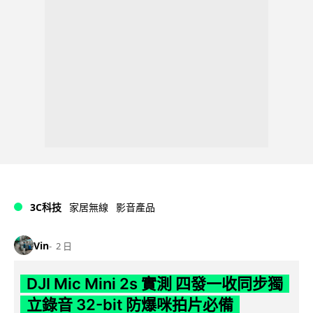
3C科技
家居無線
影音產品
Vin
2 日
DJI Mic Mini 2s 實測 四發一收同步獨
立錄音 32-bit 防爆咪拍片必備