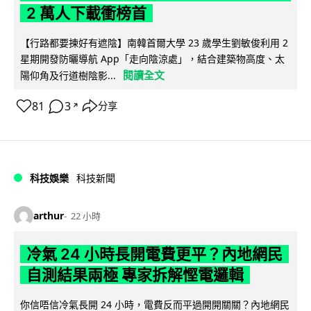
2 萬人下載衝榜首
【行路都要揀好有遮陰】南韓首爾大學 23 歲學生劉敏俊利用 2
星期開發防曬導航 App「走向陰涼處」，結合建築物高度、太
閱讀全文
陽仰角及行道樹陰影...
81
3
分享
↗
科技娛樂
科技新聞
arthur
22 小時
冷氣 24 小時長開電費更平？內地網民
自測結果兩極 專家拆解慳電邏輯
你信唔信冷氣長開 24 小時，電費反而平過開開關關？內地網民