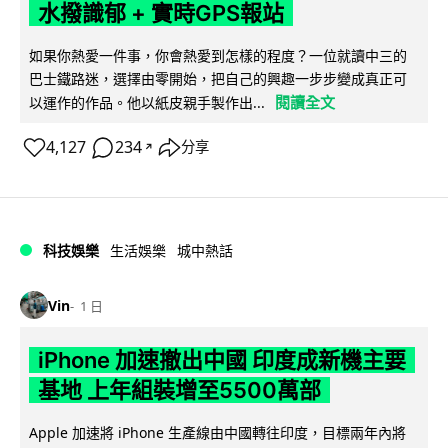
水撥識郁 + 實時GPS報站
如果你熱愛一件事，你會熱愛到怎樣的程度？一位就讀中三的
巴士鐵路迷，選擇由零開始，把自己的興趣一步步變成真正可
閱讀全文
以運作的作品。他以紙皮親手製作出...
4,127
234
分享
↗
科技娛樂
生活娛樂
城中熱話
Vin
1 日
iPhone 加速撤出中國 印度成新機主要
基地 上年組裝增至5500萬部
Apple 加速將 iPhone 生產線由中國轉往印度，目標兩年內將