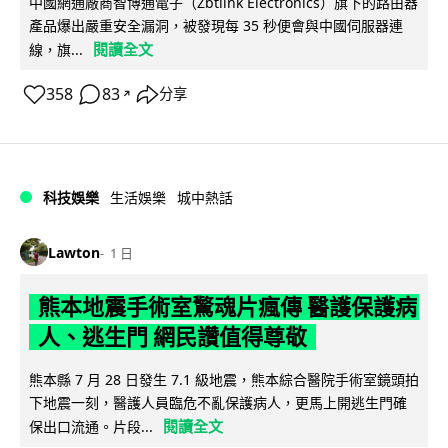
中國網通廠商智博通電子（Zbtlink Electronics）旗下的路由器
產品爆出嚴重安全漏洞，被發現每 35 秒便會與中國伺服器連
閱讀全文
線，旗...
358
83
分享
↗
科技娛樂
生活娛樂
城中熱話
Lawton
1 日
熊本地震手術室驚魂片瘋傳 醫護保護病
人、逃生門 網民讚值得尊敬
熊本縣 7 月 28 日發生 7.1 級地震，熊本綜合醫院手術室鏡頭拍
下地震一刻，醫護人員臨危不亂保護病人，更馬上開逃生門確
閱讀全文
保出口流通。片段...