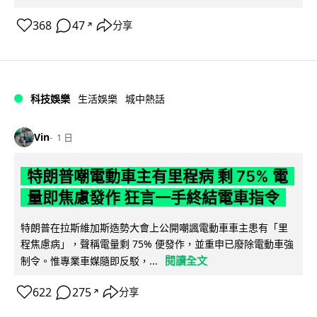
368
47
分享
↗
科技娛樂
生活娛樂
城中熱話
Vin
1 日
特朗普嘲電動車主有里程病 剩 75% 電
量即焦慮發作 狂言一手終結電車指令
特朗普在拉斯維加斯造勢大會上公開嘲諷電動車車主患有「里
程焦慮病」，聲稱電量剩 75% 便發作，並重申已廢除電動車強
閱讀全文
制令。惟專業車媒隨即反駁，...
622
275
分享
↗