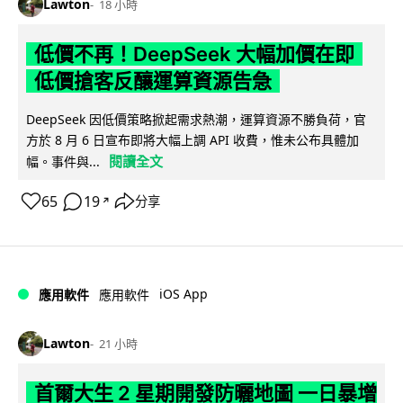
Lawton
18 小時
低價不再！DeepSeek 大幅加價在即
低價搶客反釀運算資源告急
DeepSeek 因低價策略掀起需求熱潮，運算資源不勝負荷，官
方於 8 月 6 日宣布即將大幅上調 API 收費，惟未公布具體加
閱讀全文
幅。事件與...
65
19
分享
↗
iOS App
應用軟件
應用軟件
Lawton
21 小時
首爾大生 2 星期開發防曬地圖 一日暴增