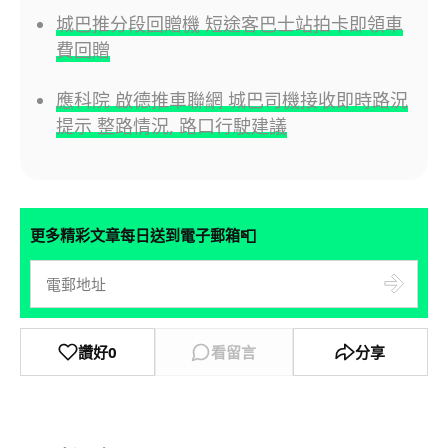
城巴推分段回贈機 短途客巴士站拍卡即領車
費回贈
應科院 啟德推車聯網 城巴司機接收即時路況
提示 整路情況, 路口行駛建議
📮
更多精彩文章每日送到電子郵箱
讚好
0
看留言
分享