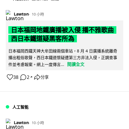
Lawton
10 小時
日本福岡地鐵廣播被入侵 播不雅歌曲
西日本鐵道疑黑客所為
日本福岡西鐵天神大牟田線兩個車站，8 月 4 日廣播系統離奇
播出粗俗歌聲，西日本鐵道懷疑遭第三方非法入侵，正調查事
閱讀全文
件並考慮報案。網上一度傳言...
38
2
分享
↗
人工智能
Lawton
10 小時