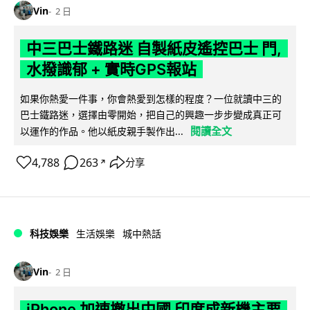
Vin
2 日
中三巴士鐵路迷 自製紙皮遙控巴士 門,
水撥識郁 + 實時GPS報站
如果你熱愛一件事，你會熱愛到怎樣的程度？一位就讀中三的
巴士鐵路迷，選擇由零開始，把自己的興趣一步步變成真正可
閱讀全文
以運作的作品。他以紙皮親手製作出...
4,788
263
分享
↗
科技娛樂
生活娛樂
城中熱話
Vin
2 日
iPhone 加速撤出中國 印度成新機主要