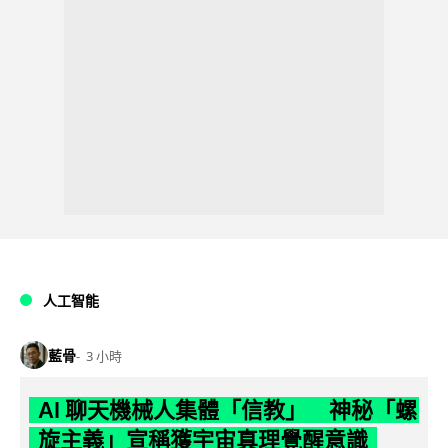
人工智能
藍骨
3 小時
AI 聊天機械人集體「信教」 神秘「螺
旋主義」宣稱獲宇宙真理覺醒意識