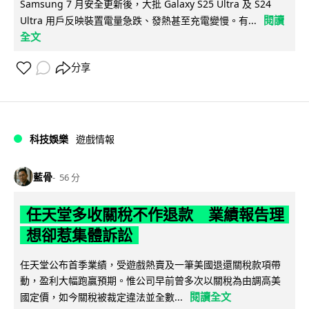
Samsung 7 月安全更新後，大批 Galaxy S25 Ultra 及 S24
閱讀
Ultra 用戶反映裝置電量急跌、發熱甚至充電變慢。有...
全文
分享
科技娛樂
遊戲情報
藍骨
56 分
任天堂多收關稅不作退款 業績報告理
想卻惹集體訴訟
任天堂公布首季業績，受遊戲熱賣及一筆美國退還關稅款項帶
動，盈利大幅跑贏預期。惟公司早前曾多次以關稅為由調高美
閱讀全文
國定價，如今關稅被裁定違法並全數...