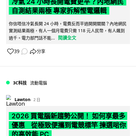
冷氣 24 小時長開電費更平？內地網民
自測結果兩極 專家拆解慳電邏輯
你信唔信冷氣長開 24 小時，電費反而平過開開關關？內地網民
實測結果兩極，有人一個月電費只需 118 元人民幣，有人飆到
閱讀全文
過千。電力部門話不能...
39
分享
3C科技
流動電腦
Lawton
2 日
2026 買電腦新趨勢公開！ 如何享最多
優惠 從極致便攜到電競標竿 揀選啱你
的高效能 PC