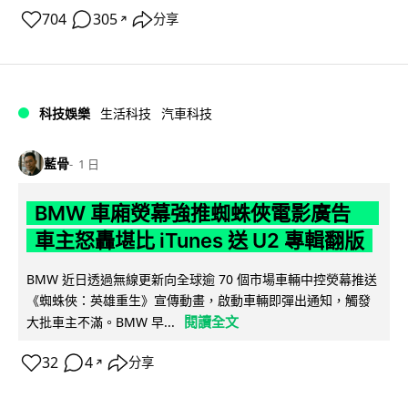
704
305
分享
↗
科技娛樂
生活科技
汽車科技
藍骨
1 日
BMW 車廂熒幕強推蜘蛛俠電影廣告
車主怒轟堪比 iTunes 送 U2 專輯翻版
BMW 近日透過無線更新向全球逾 70 個市場車輛中控熒幕推送
《蜘蛛俠：英雄重生》宣傳動畫，啟動車輛即彈出通知，觸發
閱讀全文
大批車主不滿。BMW 早...
32
4
分享
↗