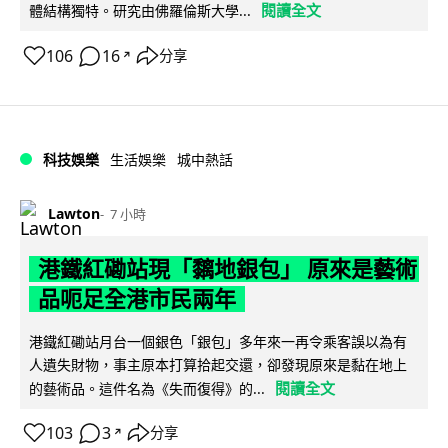
閱讀全文
體結構獨特。研究由佛羅倫斯大學...
106
16
分享
↗
科技娛樂
生活娛樂
城中熱話
Lawton
7 小時
港鐵紅磡站現「黐地銀包」 原來是藝術
品呃足全港市民兩年
港鐵紅磡站月台一個銀色「銀包」多年來一再令乘客誤以為有
人遺失財物，事主原本打算拾起交還，卻發現原來是黏在地上
閱讀全文
的藝術品。這件名為《失而復得》的...
103
3
分享
↗