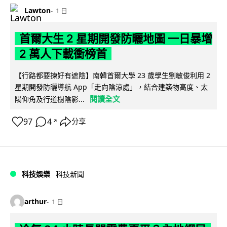
Lawton
1 日
首爾大生 2 星期開發防曬地圖 一日暴增
2 萬人下載衝榜首
【行路都要揀好有遮陰】南韓首爾大學 23 歲學生劉敏俊利用 2
星期開發防曬導航 App「走向陰涼處」，結合建築物高度、太
閱讀全文
陽仰角及行道樹陰影...
97
4
分享
↗
科技娛樂
科技新聞
arthur
1 日