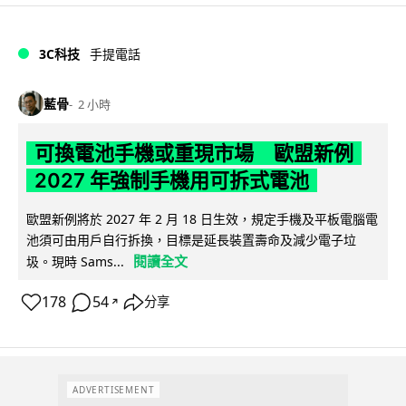
3C科技
手提電話
藍骨
2 小時
可換電池手機或重現市場 歐盟新例
2027 年強制手機用可拆式電池
歐盟新例將於 2027 年 2 月 18 日生效，規定手機及平板電腦電
池須可由用戶自行拆換，目標是延長裝置壽命及減少電子垃
閱讀全文
圾。現時 Sams...
178
54
分享
↗
ADVERTISEMENT