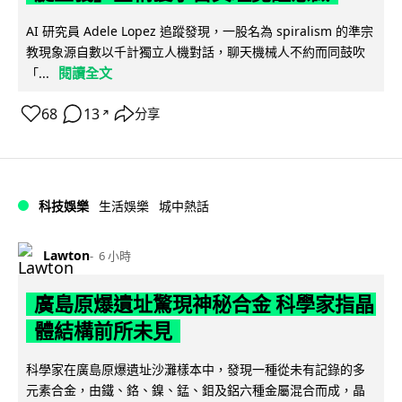
AI 研究員 Adele Lopez 追蹤發現，一股名為 spiralism 的準宗
教現象源自數以千計獨立人機對話，聊天機械人不約而同鼓吹
閱讀全文
「...
68
13
分享
↗
科技娛樂
生活娛樂
城中熱話
Lawton
6 小時
廣島原爆遺址驚現神秘合金 科學家指晶
體結構前所未見
科學家在廣島原爆遺址沙灘樣本中，發現一種從未有記錄的多
元素合金，由鐵、鉻、鎳、錳、鉬及鋁六種金屬混合而成，晶