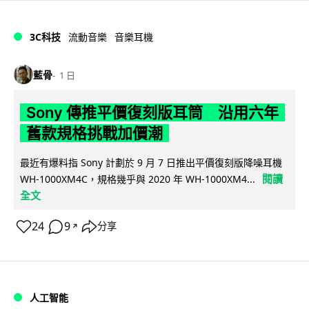
3C科技
流動音樂
音樂耳機
藍骨
1 日
Sony 傳推平價復刻版耳筒 沿用六年
舊款規格挑戰加價潮
最近有爆料指 Sony 計劃於 9 月 7 日推出平價復刻版降噪耳機
閱讀
WH-1000XM4C，規格幾乎與 2020 年 WH-1000XM4...
全文
24
9
分享
↗
人工智能