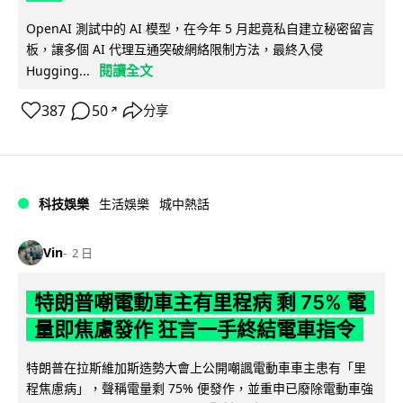
OpenAI 測試中的 AI 模型，在今年 5 月起竟私自建立秘密留言
板，讓多個 AI 代理互通突破網絡限制方法，最終入侵
閱讀全文
Hugging...
387
50
分享
↗
科技娛樂
生活娛樂
城中熱話
Vin
2 日
特朗普嘲電動車主有里程病 剩 75% 電
量即焦慮發作 狂言一手終結電車指令
特朗普在拉斯維加斯造勢大會上公開嘲諷電動車車主患有「里
程焦慮病」，聲稱電量剩 75% 便發作，並重申已廢除電動車強