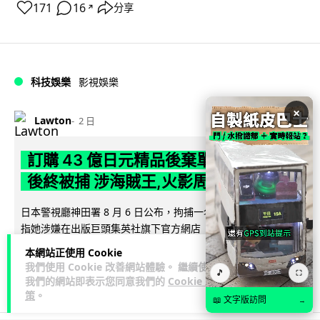
171
16
分享
↗
科技娛樂
影視娛樂
×
Lawton
2 日
訂購 43 億日元精品後棄單 大阪女 2 年
後終被捕 涉海賊王,火影周邊產品
日本警視廳神田署 8 月 6 日公布，拘捕一名 32 歲大阪女子，
指她涉嫌在出版巨頭集英社旗下官方網店「JUMP
閱讀全文
CHARACTERS ST...
本網站正使用 Cookie
我們使用 Cookie 改善網站體驗。 繼續使用
🎵
⛶
79
10
分享
↗
我們的網站即表示您同意我們的
Cookie 政
策
。
📖 文字版訪問
→