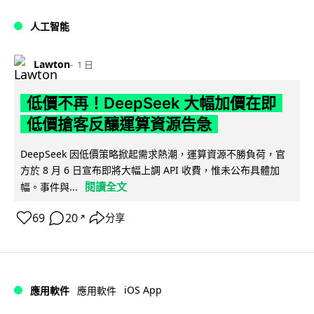
人工智能
Lawton
1 日
低價不再！DeepSeek 大幅加價在即
低價搶客反釀運算資源告急
DeepSeek 因低價策略掀起需求熱潮，運算資源不勝負荷，官
方於 8 月 6 日宣布即將大幅上調 API 收費，惟未公布具體加
閱讀全文
幅。事件與...
69
20
分享
↗
iOS App
應用軟件
應用軟件