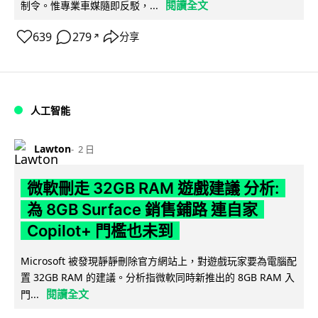
閱讀全文
制令。惟專業車媒隨即反駁，...
639
279
分享
↗
人工智能
Lawton
2 日
微軟刪走 32GB RAM 遊戲建議 分析:
為 8GB Surface 銷售鋪路 連自家
Copilot+ 門檻也未到
Microsoft 被發現靜靜刪除官方網站上，對遊戲玩家要為電腦配
置 32GB RAM 的建議。分析指微軟同時新推出的 8GB RAM 入
閱讀全文
門...