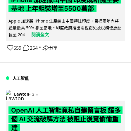
基地 上年組裝增至5500萬部
Apple 加速將 iPhone 生產線由中國轉往印度，目標兩年內將
產量最高 50% 移至當地。印度政府推出關稅豁免及稅務優惠延
閱讀全文
長至 204...
559
254
分享
↗
人工智能
Lawton
2 日
OpenAI 人工智能竟私自建留言板 讓多
個 AI 交流破解方法 被阻止後竟偷偷重
建