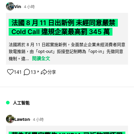
Vin
4 小時
法國 8 月 11 日出新例 未經同意嚴禁
Cold Call 違規企業最高罰 345 萬
法國將於 8 月 11 日起實施新例，全面禁止企業未經消費者同意
致電推銷，由「opt-out」拒接登記制轉為「opt-in」先徵同意
閱讀全文
機制。違...
141
13
分享
↗
人工智能
Lawton
4 小時