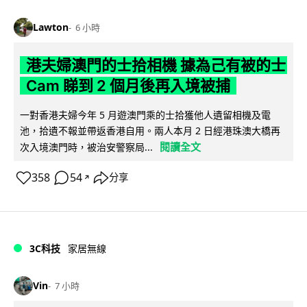
Lawton
6 小時
港夫婦澳門的士拾相機 據為己有被的士
Cam 睇到 2 個月後再入境被捕
一對香港夫婦今年 5 月遊澳門乘的士拾獲他人遺留相機及電
池，拾遺不報並帶返香港自用。兩人本月 2 日經港珠澳大橋再
閱讀全文
次入境澳門時，被治安警察局...
358
54
分享
↗
3C科技
家居無線
Vin
7 小時