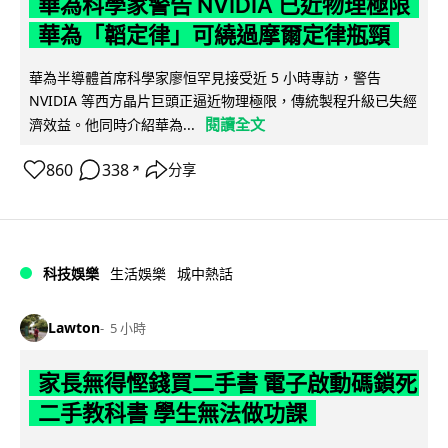
華為科學家警告 NVIDIA 已近物理極限
華為「韜定律」可繞過摩爾定律瓶頸
華為半導體首席科學家廖恒罕見接受近 5 小時專訪，警告
NVIDIA 等西方晶片巨頭正逼近物理極限，傳統製程升級已失經
閱讀全文
濟效益。他同時介紹華為...
860
338
分享
↗
科技娛樂
生活娛樂
城中熱話
Lawton
5 小時
家長無得慳錢買二手書 電子啟動碼鎖死
二手教科書 學生無法做功課