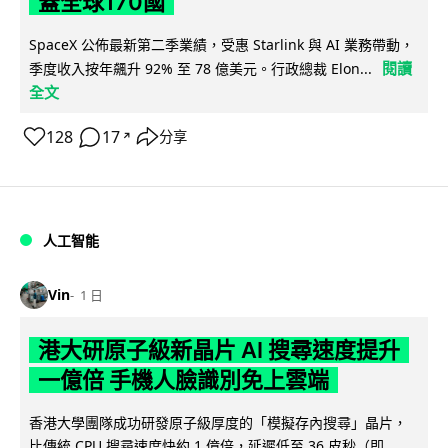
蓋全球170國
SpaceX 公佈最新第二季業績，受惠 Starlink 與 AI 業務帶動，
閱讀
季度收入按年飆升 92% 至 78 億美元。行政總裁 Elon...
全文
128
17
分享
↗
人工智能
Vin
1 日
港大研原子級新晶片 AI 搜尋速度提升
一億倍 手機人臉識別免上雲端
香港大學團隊成功研發原子級厚度的「模擬存內搜尋」晶片，
比傳統 CPU 搜尋速度快約 1 億倍，延遲低至 36 皮秒（即