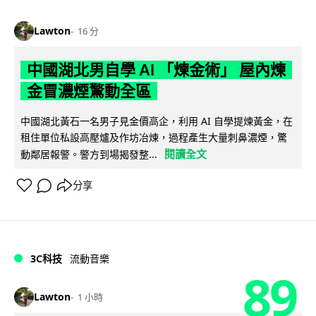
Lawton
16 分
中國湖北男自學 AI 「煉金術」 屋內煉
金冒濃煙驚動全區
中國湖北黃石一名男子見金價高企，利用 AI 自學提煉黃金，在
租住單位私設高壓爐及作坊冶煉，過程產生大量刺鼻濃煙，驚
閱讀全文
動鄰居報警。警方到場揭發整...
分享
3C科技
流動音樂
89
Lawton
1 小時