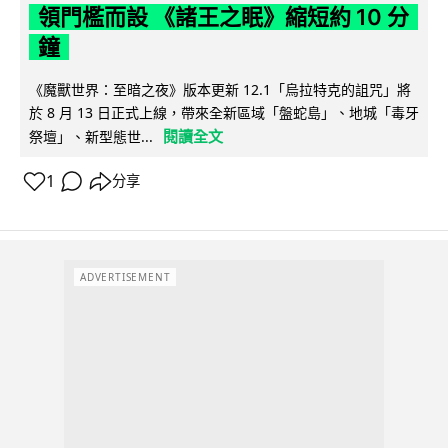
領門檻而設 《諸王之眠》縮短約 10 分
鐘
《魔獸世界：至暗之夜》版本更新 12.1「烏拉特克的詛咒」將
於 8 月 13 日正式上線，帶來全新區域「盤蛇島」、地城「毒牙
閱讀全文
祭壇」、新型態世...
1
分享
ADVERTISEMENT