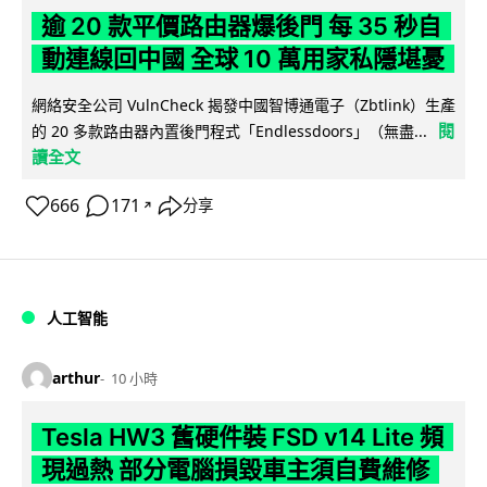
逾 20 款平價路由器爆後門 每 35 秒自
動連線回中國 全球 10 萬用家私隱堪憂
網絡安全公司 VulnCheck 揭發中國智博通電子（Zbtlink）生產
閱
的 20 多款路由器內置後門程式「Endlessdoors」（無盡...
讀全文
666
171
分享
↗
人工智能
arthur
10 小時
Tesla HW3 舊硬件裝 FSD v14 Lite 頻
現過熱 部分電腦損毀車主須自費維修