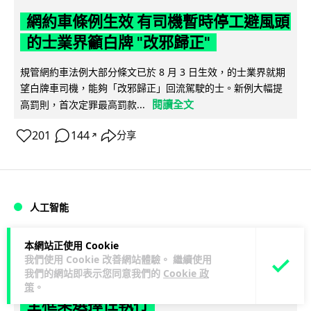
網約車條例生效 有司機暫時停工避風頭
的士業界籲白牌 "改邪歸正"
規管網約車法例大部分條文已於 8 月 3 日生效，的士業界就期
望白牌車司機，能夠「改邪歸正」回流駕駛的士。新例大幅提
閱讀全文
高罰則，首次定罪最高罰款...
201
144
分享
↗
人工智能
Lawton
本網站正使用 Cookie
1 日
我們使用 Cookie 改善網站體驗。 繼續使用
我們的網站即表示您同意我們的
Cookie 政
白宮拒測中國開放 AI 模型 業界質疑安
策
。
全框架選擇性執行