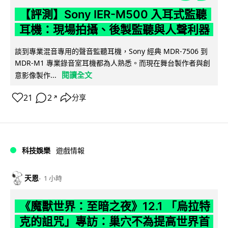
【評測】Sony IER-M500 入耳式監聽
耳機：現場拍攝、後製監聽與人聲利器
談到專業混音專用的聲音監聽耳機，Sony 經典 MDR-7506 到
MDR-M1 專業錄音室耳機都為人熟悉。而現在舞台製作者與創
閱讀全文
意影像製作...
21
2
分享
↗
科技娛樂
遊戲情報
天恩
1 小時
《魔獸世界：至暗之夜》12.1 「烏拉特
克的詛咒」專訪：巢穴不為提高世界首