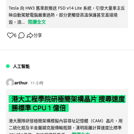
Tesla 向 HW3 舊車款推送 FSD v14 Lite 系統，引發大量車主反
映自動駕駛電腦嚴重過熱，部分更觸發高溫保護甚至直接燒
閱讀全文
毀，須...
6
分享
人工智能
arthur
11 小時
港大工程學院研極簡架構晶片 搜尋速度
勝標準 CPU 1 億倍
港大團隊研發極簡架構模擬內容尋址記憶體（CAM）晶片，用
二硫化鉬及半金屬銻克服傳輸瓶頸，漢明距離計算速度比標準