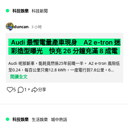
科技娛樂
科技新聞
duncan
3 小時
Audi 最慳電量產車現身 A2 e-tron 迷
彩造型曝光 快充 26 分鐘充滿 8 成電
Audi 呢部新車，能耗竟然係25年前嘅一半。 A2 e-tron 風阻低
至0.24，每百公里只需12.8 kWh，一度電行到7.8公里。6...
閱讀全文
5
1
分享
↗
科技娛樂
生活娛樂
城中熱話