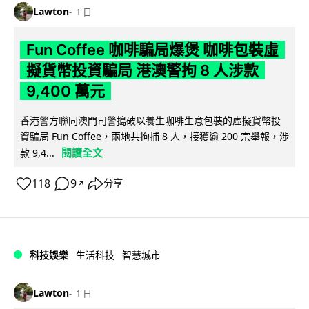
Lawton
1 日
Fun Coffee 咖啡騙局爆煲 咖啡包裝虛
擬貨幣投資騙局 港澳警拘 8 人涉款
9,400 萬元
香港警方聯同澳門司警搗破以養生咖啡生意包裝的虛擬貨幣投
資騙局 Fun Coffee，兩地共拘捕 8 人，接獲逾 200 宗舉報，涉
閱讀全文
款 9,4...
118
9
分享
↗
科技娛樂
生活科技
智慧城市
Lawton
1 日