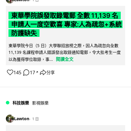
東華學院誤發取錄電郵 全數 11,139 名
申請人一度空歡喜 專家:人為疏忽+系統
防護缺失
東華學院今日（5 日）大學聯招放榜之際，因人為疏忽向全數
11,139 名課程申請人錯誤發出取錄通知電郵，令大批考生一度
閱讀全文
以為獲得學位取錄，事...
145
17
分享
↗
科技娛樂
影視娛樂
Lawton
1 日