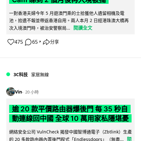
一對香港夫婦今年 5 月遊澳門乘的士拾獲他人遺留相機及電
池，拾遺不報並帶返香港自用。兩人本月 2 日經港珠澳大橋再
閱讀全文
次入境澳門時，被治安警察局...
475
65
分享
↗
3C科技
家居無線
Vin
20 小時
逾 20 款平價路由器爆後門 每 35 秒自
動連線回中國 全球 10 萬用家私隱堪憂
網絡安全公司 VulnCheck 揭發中國智博通電子（Zbtlink）生產
閱
的 20 多款路由器內置後門程式「Endlessdoors」（無盡...