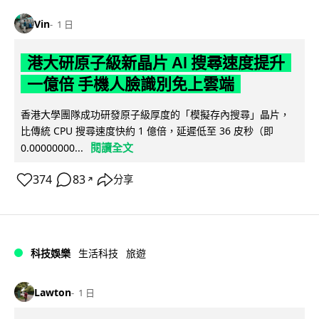
Vin
1 日
港大研原子級新晶片 AI 搜尋速度提升
一億倍 手機人臉識別免上雲端
香港大學團隊成功研發原子級厚度的「模擬存內搜尋」晶片，
比傳統 CPU 搜尋速度快約 1 億倍，延遲低至 36 皮秒（即
閱讀全文
0.00000000...
374
83
分享
↗
科技娛樂
生活科技
旅遊
Lawton
1 日