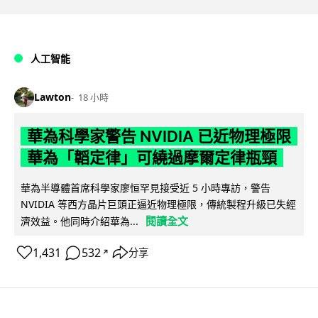
人工智能
Lawton
18 小時
華為科學家警告 NVIDIA 已近物理極限
華為「韜定律」可繞過摩爾定律瓶頸
華為半導體首席科學家廖恒罕見接受近 5 小時專訪，警告
NVIDIA 等西方晶片巨頭正逼近物理極限，傳統製程升級已失經
閱讀全文
濟效益。他同時介紹華為...
1,431
532
分享
↗