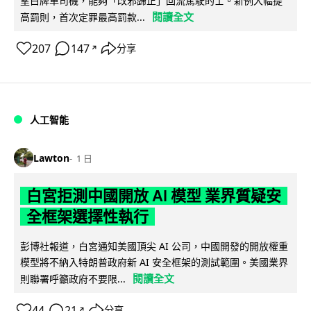
望白牌車司機，能夠「改邪歸正」回流駕駛的士。新例大幅提
閱讀全文
高罰則，首次定罪最高罰款...
207
147
分享
↗
人工智能
Lawton
1 日
白宮拒測中國開放 AI 模型 業界質疑安
全框架選擇性執行
彭博社報道，白宮通知美國頂尖 AI 公司，中國開發的開放權重
模型將不納入特朗普政府新 AI 安全框架的測試範圍。美國業界
閱讀全文
則聯署呼籲政府不要限...
44
21
分享
↗