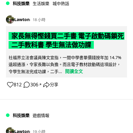
科技娛樂
生活娛樂
城中熱話
Lawton
18 小時
家長無得慳錢買二手書 電子啟動碼鎖死
二手教科書 學生無法做功課
社福界立法會議員陳文宜指，一間中學書單價錢按年加 14.7%
遠超通漲，令家長難以負擔。而且電子教材啟動碼這項設計，
閱讀全文
令學生無法完成功課，二手...
812
306
分享
↗
科技娛樂
遊戲情報
Lawton
19 小時