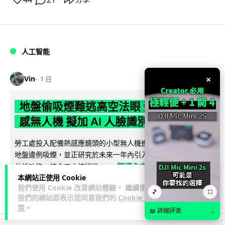
人工智能
×
Vin
1 日
地盤偷吸煙難逃高空法眼 勞工處出動熱
感無人機 擬加 AI 人臉識別精準執法
勞工處投入配備熱感應鏡頭的小型無人機進行高空巡邏以打擊
地盤違例吸煙，並正研究於未來一年內引入 AI 人臉識別與行為
閱讀全文
分析功能，結合三大技術進一...
本網站正使用 Cookie
我們使用 Cookie 改善網站體驗。 繼續使用
248
60
分享
↗
🎵
⛶
我們的網站即表示您同意我們的
Cookie 政
策
。
📖 詳細評測
→