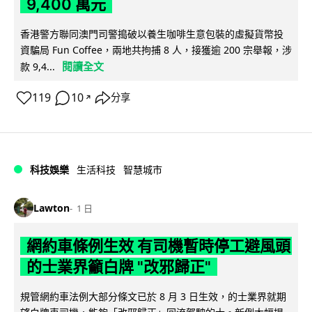
9,400 萬元
香港警方聯同澳門司警搗破以養生咖啡生意包裝的虛擬貨幣投
資騙局 Fun Coffee，兩地共拘捕 8 人，接獲逾 200 宗舉報，涉
閱讀全文
款 9,4...
119
10
分享
↗
科技娛樂
生活科技
智慧城市
Lawton
1 日
網約車條例生效 有司機暫時停工避風頭
的士業界籲白牌 "改邪歸正"
規管網約車法例大部分條文已於 8 月 3 日生效，的士業界就期