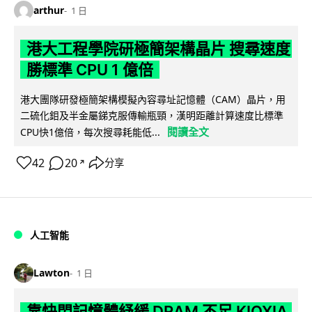
arthur
1 日
港大工程學院研極簡架構晶片 搜尋速度
勝標準 CPU 1 億倍
港大團隊研發極簡架構模擬內容尋址記憶體（CAM）晶片，用
二硫化鉬及半金屬銻克服傳輸瓶頸，漢明距離計算速度比標準
閱讀全文
CPU快1億倍，每次搜尋耗能低...
42
20
分享
↗
人工智能
Lawton
1 日
靠快閃記憶體紓緩 DRAM 不足 KIOXIA