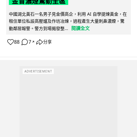
金冒濃煙驚動全區
中國湖北黃石一名男子見金價高企，利用 AI 自學提煉黃金，在
租住單位私設高壓爐及作坊冶煉，過程產生大量刺鼻濃煙，驚
閱讀全文
動鄰居報警。警方到場揭發整...
88
7
分享
↗
ADVERTISEMENT