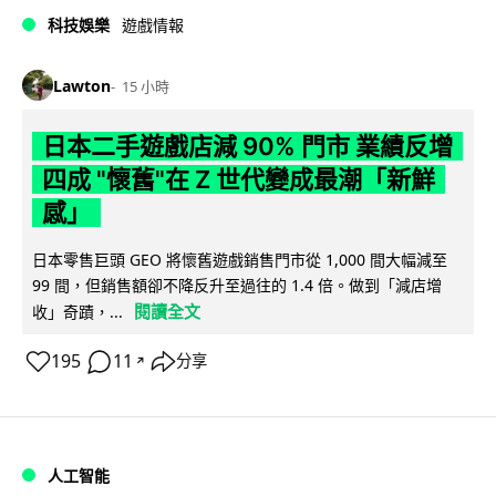
科技娛樂
遊戲情報
Lawton
15 小時
日本二手遊戲店減 90% 門市 業績反增
四成 "懷舊"在 Z 世代變成最潮「新鮮
感」
日本零售巨頭 GEO 將懷舊遊戲銷售門市從 1,000 間大幅減至
99 間，但銷售額卻不降反升至過往的 1.4 倍。做到「減店增
閱讀全文
收」奇蹟，...
195
11
分享
↗
人工智能