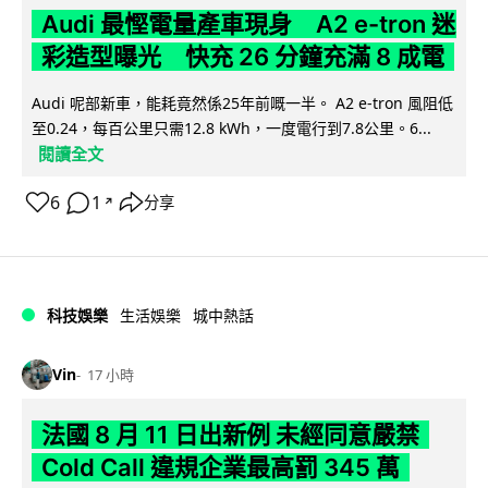
Audi 最慳電量產車現身 A2 e-tron 迷
彩造型曝光 快充 26 分鐘充滿 8 成電
Audi 呢部新車，能耗竟然係25年前嘅一半。 A2 e-tron 風阻低
至0.24，每百公里只需12.8 kWh，一度電行到7.8公里。6...
閱讀全文
6
1
分享
↗
科技娛樂
生活娛樂
城中熱話
Vin
17 小時
法國 8 月 11 日出新例 未經同意嚴禁
Cold Call 違規企業最高罰 345 萬