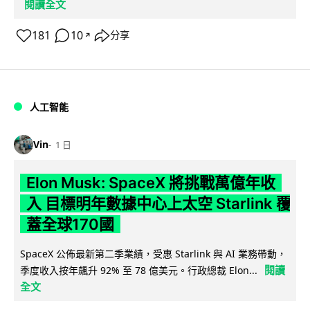
閱讀全文
181
10
分享
↗
人工智能
Vin
1 日
Elon Musk: SpaceX 將挑戰萬億年收
入 目標明年數據中心上太空 Starlink 覆
蓋全球170國
SpaceX 公佈最新第二季業績，受惠 Starlink 與 AI 業務帶動，
閱讀
季度收入按年飆升 92% 至 78 億美元。行政總裁 Elon...
全文