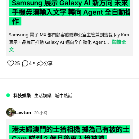
Samsung 展示 Galaxy AI 新方向 未來
手機毋須輸入文字 轉向 Agent 全自動操
作
Samsung 電子 MX 部門顧客體驗辦公室主管兼副總裁 Jay Kim
閱讀全
表示，品牌正推動 Galaxy AI 邁向全自動化 Agent...
文
25
4
分享
↗
科技娛樂
生活娛樂
城中熱話
Lawton
20 小時
港夫婦澳門的士拾相機 據為己有被的士
Cam 睇到 2 個月後再入境被捕