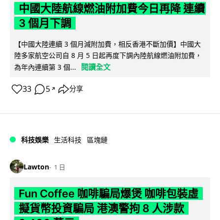
中國大陸航線燃油附加費今日再降 連續
3 個月下調
【中國大陸連續 3 個月減附加費，相反香港不斷加價】中國大
陸多家航空公司自 8 月 5 日起再度下調內陸航線燃油附加費，
閱讀全文
為年內連續第 3 個...
33
5
分享
↗
科技娛樂
生活科技
區塊鏈
Lawton
1 日
Fun Coffee 咖啡騙局爆煲 咖啡包裝虛
擬貨幣投資騙局 港澳警拘 8 人涉款