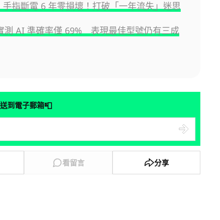
SB 手指斷電 6 年零損壞！打破「一年流失」迷思
e 實測 AI 準確率僅 69% 表現最佳型號仍有三成
📮
送到電子郵箱
看留言
分享