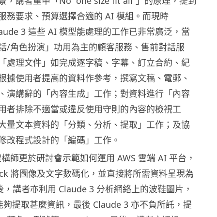
者重申「No “one size fit all”」的原理，提到
服務要求、預算選擇合適的 AI 模組。而現時
 及 Claude 3 這些 AI 模型能處理的工作已非常廣泛，當
話/角色扮演」功用為主的顧客服務、售前對話服
「處理文件」如完成逐字稿、字幕、訂立合約、紀
根據使用者提高的資料作參考，撰寫文稿、電郵、
、演講辭的「內容生成」工作；對資料進行「內容
用者排除不適當或違反使用守則的內容的檢視工
大量文本資料的「分類、分析、提取」工作；及協
修改程式設計的「編碼」工作。
架構師更於研討會示範如何運用 AWS 雲端 AI 平台，
rock 將圖像及文字數碼化，並直接將所需資料呈現為
後，講者亦利用 Claude 3 分析網絡上的波鞋圖片，
 3 能夠提取甚麼資訊，最後 Claude 3 亦不負所託，提