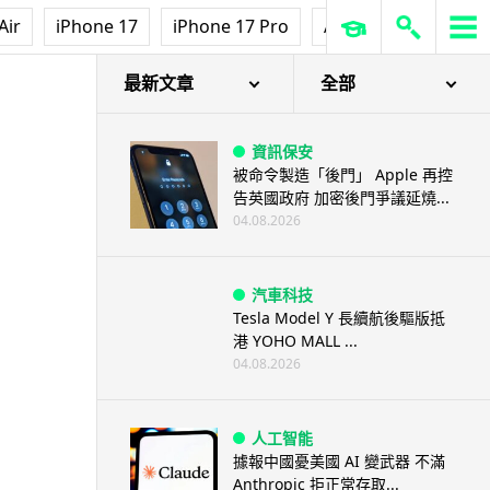
Air
iPhone 17
iPhone 17 Pro
AirPods Pro 3
Ap
最新文章
全部
資訊保安
被命令製造「後門」 Apple 再控
告英國政府 加密後門爭議延燒...
04.08.2026
汽車科技
Tesla Model Y 長續航後驅版抵
港 YOHO MALL ...
04.08.2026
人工智能
據報中國憂美國 AI 變武器 不滿
Anthropic 拒正常存取...