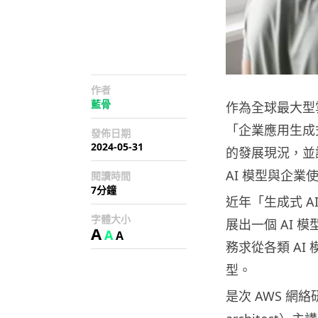
作者
藍骨
作為全球最大型雲端
「企業應用生成式
發佈日期
2024-05-31
的發展現況，並講解了
AI 模型與企業
閱讀時間
7分鐘
近年「生成式 A
字體大小
展出一個 AI
A
A
A
務求從各類 AI
型。
是次 AWS 網絡