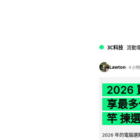
3C科技
流動
Lawton
4 小時
202
享最多
竿 揀
2026 年的電