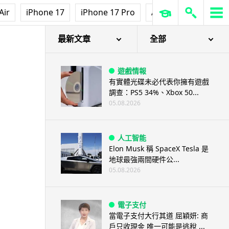
Air
iPhone 17
iPhone 17 Pro
AirPods Pro 3
Ap
最新文章
全部
遊戲情報
有實體光碟未必代表你擁有遊戲
調查：PS5 34%、Xbox 50...
05.08.2026
人工智能
Elon Musk 稱 SpaceX Tesla 是
地球最強兩間硬件公...
05.08.2026
電子支付
當電子支付大行其道 屈穎妍: 商
戶只收現金 唯一可能是逃稅 ...