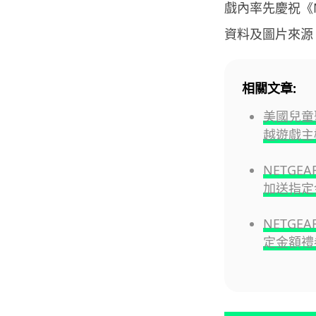
戲內率先慶祝《Mi
資料及圖片來源
相關文章:
美國兒童
越遊戲主
NETGE
加送指定
NETGE
定金額禮