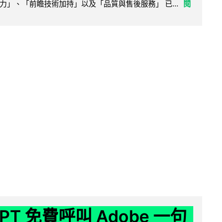
力」、「前瞻技術加持」以及「品質與售後服務」 已...
閱
GPT 免費呼叫 Adobe 一句