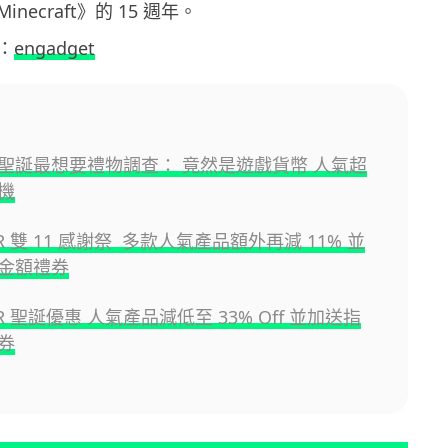
necraft》的 15 週年。
：
engadget
聖誕最想要禮物調查： 竟然是遊戲貨幣 人氣超
機
AR 雙 11 感謝祭 多款人氣產品額外再減 11% 並
金額禮券
AR 聖誕優惠 人氣產品減低至 33% Off 並加送指
券