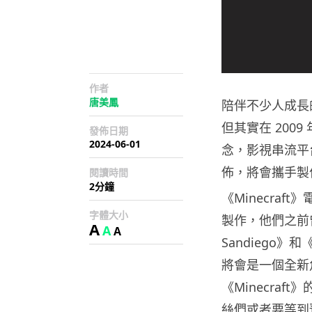
作者
唐美鳳
陪伴不少人成長的遊
但其實在 2009
發佈日期
2024-06-01
念，影視串流平台 N
佈，將會攜手製
閱讀時間
2分鐘
《Minecraf
字體大小
製作，他們之前曾經
A
A
A
Sandiego》和
將會是一個全新
《Minecra
絲們或者要等到