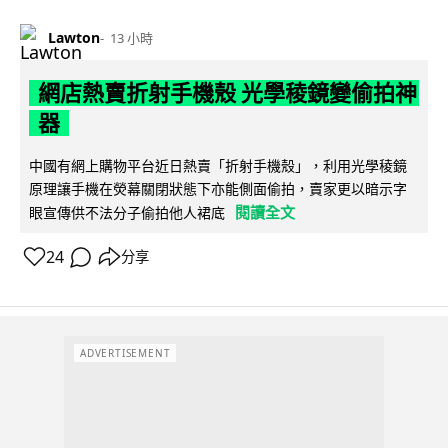
Lawton
13 小時
網店熱賣折射手機殼 光學稜鏡變偷拍神
器
中國有網上購物平台近日熱賣「折射手機殼」，利用光學稜鏡
原理讓手機在熒幕關閉狀態下亦能側面偷拍，賣家更以暗示字
閱讀全文
眼宣傳供不法分子偷拍他人裙底
24
分享
ADVERTISEMENT