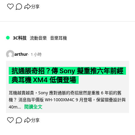
分享
3C科技
流動音樂
音樂耳機
arthur
1 小時
抗通脹奇招？傳 Sony 擬重推六年前經
典耳機 XM4 低價登場
耳機越賣越貴，Sony 應對通脹的奇招居然是重推 6 年前的舊
機？ 消息指平價版 WH-1000XM4C 9 月登場，保留摺疊設計與
閱讀全文
40m...
分享