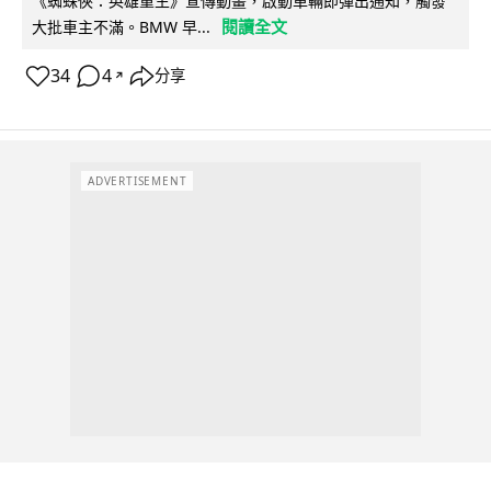
《蜘蛛俠：英雄重生》宣傳動畫，啟動車輛即彈出通知，觸發
閱讀全文
大批車主不滿。BMW 早...
34
4
分享
↗
ADVERTISEMENT