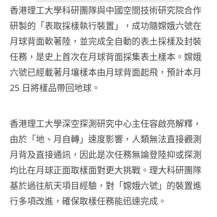
香港理工大學科研團隊與中國空間技術研究院合作
研製的「表取採樣執行裝置」，成功隨嫦娥六號在
月球背面軟著陸，並完成全自動的表土採樣及封裝
任務，是史上首次在月球背面採集表土樣本。嫦娥
六號已經載著月壤樣本由月球背面起飛，預計本月
25 日將樣品帶回地球。
香港理工大學深空探測研究中心主任容啟亮解釋，
由於「地、月自轉」速度影響，人類無法直接觀測
月背及直接通訊，因此是次任務無論登陸抑或探測
均比在月球正面取樣面對更大挑戰。理大科研團隊
基於過往航天項目經驗，對「嫦娥六號」的裝置進
行多項改進，確保取樣任務能迅速完成。