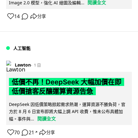
閱讀全文
Image 2.0 模型，強化 AI 繪圖及編輯...
14
分享
人工智能
Lawton
1 日
低價不再！DeepSeek 大幅加價在即
低價搶客反釀運算資源告急
DeepSeek 因低價策略掀起需求熱潮，運算資源不勝負荷，官
方於 8 月 6 日宣布即將大幅上調 API 收費，惟未公布具體加
閱讀全文
幅。事件與...
70
21
分享
↗