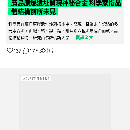
廣島原爆遺址驚現神秘合金 科學家指晶
體結構前所未見
科學家在廣島原爆遺址沙灘樣本中，發現一種從未有記錄的多
元素合金，由鐵、鉻、鎳、錳、鉬及鋁六種金屬混合而成，晶
閱讀全文
體結構獨特。研究由佛羅倫斯大學...
137
17
分享
↗
ADVERTISEMENT