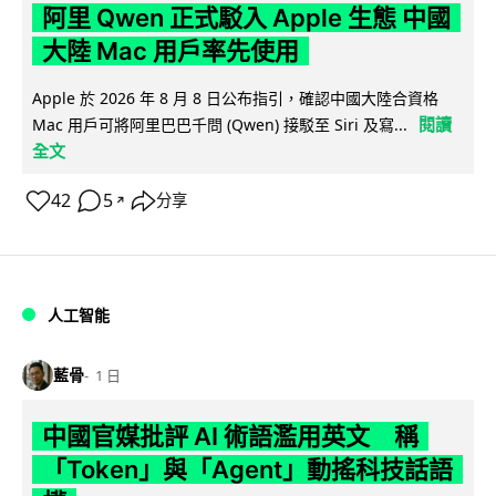
阿里 Qwen 正式駁入 Apple 生態 中國
大陸 Mac 用戶率先使用
Apple 於 2026 年 8 月 8 日公布指引，確認中國大陸合資格
閱讀
Mac 用戶可將阿里巴巴千問 (Qwen) 接駁至 Siri 及寫...
全文
42
5
分享
↗
人工智能
藍骨
1 日
中國官媒批評 AI 術語濫用英文 稱
「Token」與「Agent」動搖科技話語