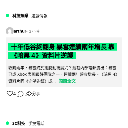
科技娛樂
遊戲情報
arthur
2 小時
十年低谷終翻身 暴雪連續兩年增長 靠
《暗黑 4》資料片逆襲
收購兩年，暴雪終於擺脫動視魔咒？總裁內部電郵流出：暴雪
已成 Xbox 表現最好團隊之一，連續兩年營收增長。《暗黑 4》
閱讀全文
資料片同《守望先鋒》成...
4
分享
3C科技
手提電話