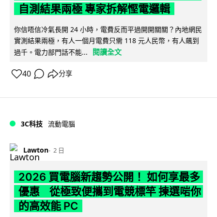
自測結果兩極 專家拆解慳電邏輯
你信唔信冷氣長開 24 小時，電費反而平過開開關關？內地網民
實測結果兩極，有人一個月電費只需 118 元人民幣，有人飆到
閱讀全文
過千。電力部門話不能...
40
分享
3C科技
流動電腦
Lawton
2 日
2026 買電腦新趨勢公開！ 如何享最多
優惠 從極致便攜到電競標竿 揀選啱你
的高效能 PC