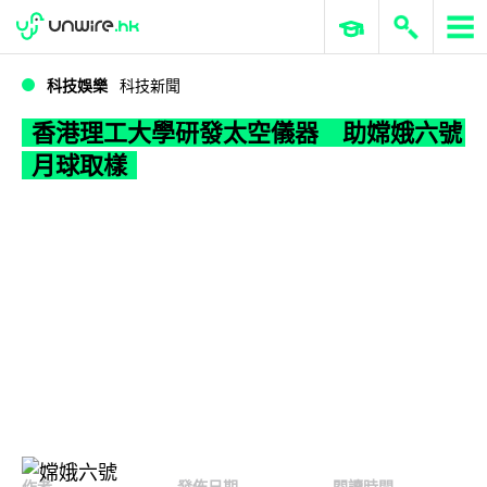
WWDC 2026
GenAI 與雲端科技專區
ERP 與商業 AI
香港理工大學研發太空儀器 助嫦娥六號月球取樣
科技娛樂
科技新聞
香港理工大學研發太空儀器 助嫦娥六號
月球取樣
作者
發佈日期
閱讀時間