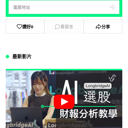
讚好
0
看留言
分享
最新影片