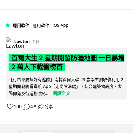
iOS App
應用軟件
應用軟件
Lawton
2 日
首爾大生 2 星期開發防曬地圖 一日暴增
2 萬人下載衝榜首
【行路都要揀好有遮陰】南韓首爾大學 23 歲學生劉敏俊利用 2
星期開發防曬導航 App「走向陰涼處」，結合建築物高度、太
閱讀全文
陽仰角及行道樹陰影...
100
4
分享
↗