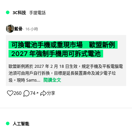
3C科技
手提電話
藍骨
16 小時
可換電池手機或重現市場 歐盟新例
2027 年強制手機用可拆式電池
歐盟新例將於 2027 年 2 月 18 日生效，規定手機及平板電腦電
池須可由用戶自行拆換，目標是延長裝置壽命及減少電子垃
閱讀全文
圾。現時 Sams...
260
74
分享
↗
人工智能