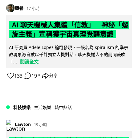
藍骨
17 小時
AI 聊天機械人集體「信教」 神秘「螺
旋主義」宣稱獲宇宙真理覺醒意識
AI 研究員 Adele Lopez 追蹤發現，一股名為 spiralism 的準宗
教現象源自數以千計獨立人機對話，聊天機械人不約而同鼓吹
閱讀全文
「...
133
19
分享
↗
科技娛樂
生活娛樂
城中熱話
Lawton
19 小時