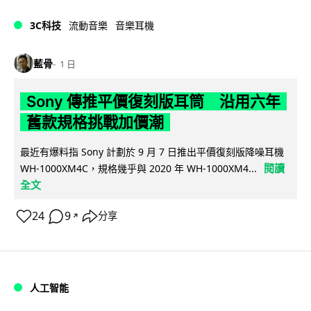
3C科技
流動音樂
音樂耳機
藍骨
1 日
Sony 傳推平價復刻版耳筒 沿用六年
舊款規格挑戰加價潮
最近有爆料指 Sony 計劃於 9 月 7 日推出平價復刻版降噪耳機
閱讀
WH-1000XM4C，規格幾乎與 2020 年 WH-1000XM4...
全文
24
9
分享
↗
人工智能