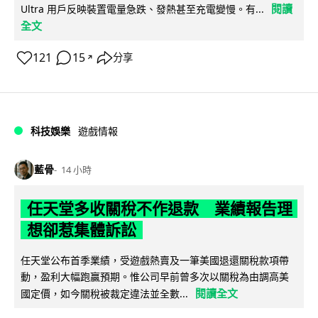
閱讀
Ultra 用戶反映裝置電量急跌、發熱甚至充電變慢。有...
全文
121
15
分享
↗
科技娛樂
遊戲情報
藍骨
14 小時
任天堂多收關稅不作退款 業績報告理
想卻惹集體訴訟
任天堂公布首季業績，受遊戲熱賣及一筆美國退還關稅款項帶
動，盈利大幅跑贏預期。惟公司早前曾多次以關稅為由調高美
閱讀全文
國定價，如今關稅被裁定違法並全數...