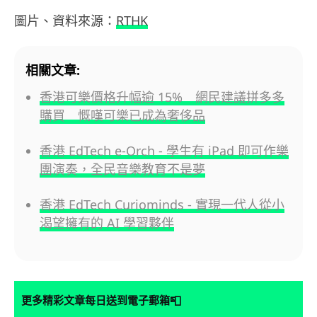
圖片、資料來源：
RTHK
相關文章:
香港可樂價格升幅逾 15% 網民建議拼多多
購買 慨嘆可樂已成為奢侈品
香港 EdTech e-Orch - 學生有 iPad 即可作樂
團演奏，全民音樂教育不是夢
香港 EdTech Curiominds - 實現一代人從小
渴望擁有的 AI 學習夥伴
📮
更多精彩文章每日送到電子郵箱