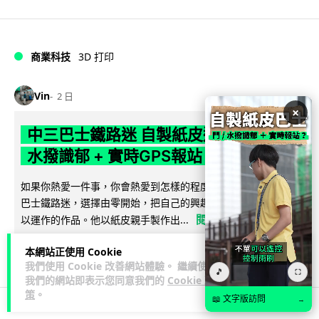
商業科技
3D 打印
Vin
2 日
×
中三巴士鐵路迷 自製紙皮遙控巴士 門,
水撥識郁 + 實時GPS報站
如果你熱愛一件事，你會熱愛到怎樣的程度？一位就讀中三的
巴士鐵路迷，選擇由零開始，把自己的興趣一步步變成真正可
閱讀全文
以運作的作品。他以紙皮親手製作出...
5,156
275
分享
本網站正使用 Cookie
↗
我們使用 Cookie 改善網站體驗。 繼續使用
🎵
⛶
我們的網站即表示您同意我們的
Cookie 政
策
。
📖 文字版訪問
→