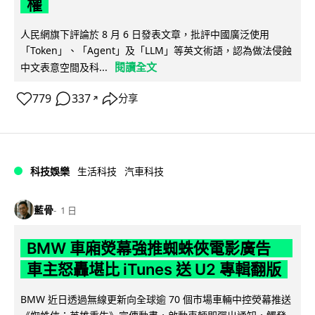
權
人民網旗下評論於 8 月 6 日發表文章，批評中國廣泛使用
「Token」、「Agent」及「LLM」等英文術語，認為做法侵蝕
閱讀全文
中文表意空間及科...
779
337
分享
↗
科技娛樂
生活科技
汽車科技
藍骨
1 日
BMW 車廂熒幕強推蜘蛛俠電影廣告
車主怒轟堪比 iTunes 送 U2 專輯翻版
BMW 近日透過無線更新向全球逾 70 個市場車輛中控熒幕推送