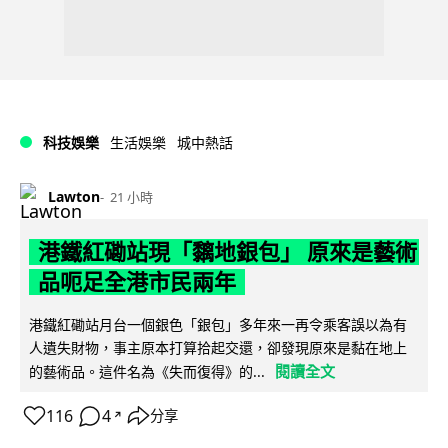
科技娛樂
生活娛樂
城中熱話
Lawton
21 小時
港鐵紅磡站現「黐地銀包」 原來是藝術
品呃足全港市民兩年
港鐵紅磡站月台一個銀色「銀包」多年來一再令乘客誤以為有
人遺失財物，事主原本打算拾起交還，卻發現原來是黏在地上
閱讀全文
的藝術品。這件名為《失而復得》的...
116
4
分享
↗