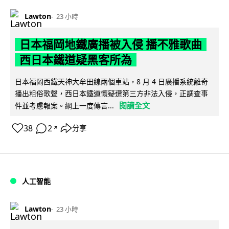
Lawton
23 小時
日本福岡地鐵廣播被入侵 播不雅歌曲
西日本鐵道疑黑客所為
日本福岡西鐵天神大牟田線兩個車站，8 月 4 日廣播系統離奇
播出粗俗歌聲，西日本鐵道懷疑遭第三方非法入侵，正調查事
閱讀全文
件並考慮報案。網上一度傳言...
38
2
分享
↗
人工智能
Lawton
23 小時