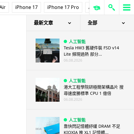
Air
iPhone 17
iPhone 17 Pro
AirPods Pro 3
Ap
最新文章
全部
人工智能
Tesla HW3 舊硬件裝 FSD v14
Lite 頻現過熱 部分...
06.08.2026
人工智能
港大工程學院研極簡架構晶片 搜
尋速度勝標準 CPU 1 億倍
06.08.2026
人工智能
靠快閃記憶體紓緩 DRAM 不足
KIOXIA 推 XL1 記憶體...