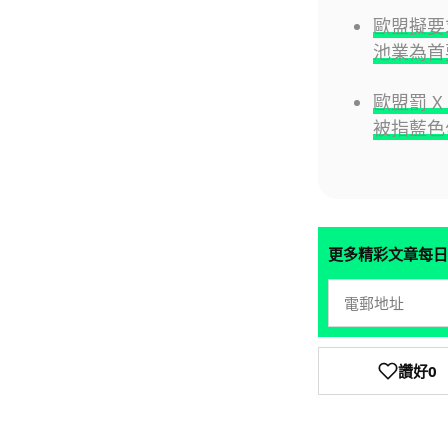
歐盟擬要
池業為首
歐盟罰 X 
被指藍色
更多精彩文章每日
讚好
0