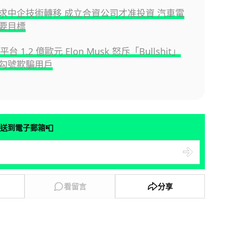
求中企技術轉移 成立合資公司才准投資 汽車電
要目標
平台 1.2 億歐元 Elon Musk 怒斥「Bullshit」
勾號欺騙用戶
📮
送到電子郵箱
看留言
分享