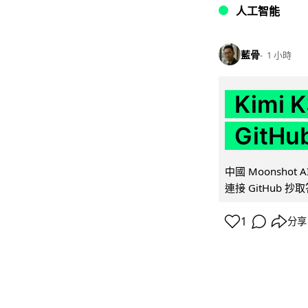
人工智能
藍骨
1 小時
Kimi
GitH
中國 Moonshot
連接 GitHub 抄
1
分享