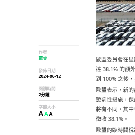
作者
藍骨
歐盟委員會在星
達 38.1% 
發佈日期
2024-06-12
到 100% 之
閱讀時間
歐盟表示，新的
2分鐘
懲罰性措施，保
字體大小
將有不同，其中會
A
A
A
徵收 38.1%。
歐盟的臨時關稅將於