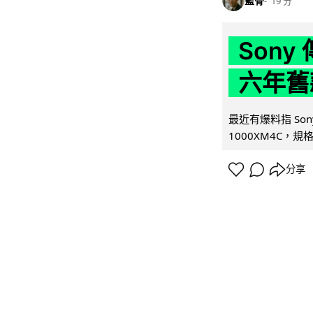
藍骨
19 分
Son
六年舊
最近有爆料指 Son
1000XM4C，規格幾
分享