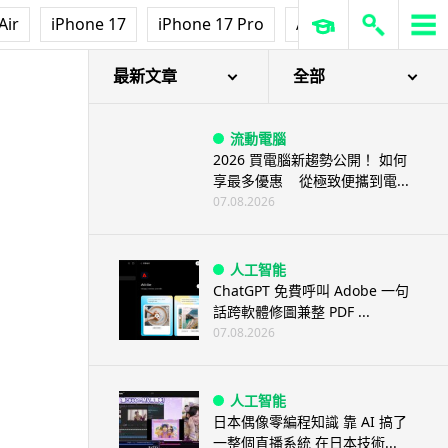
Air
iPhone 17
iPhone 17 Pro
AirPods Pro 3
Ap
最新文章
全部
流動電腦
2026 買電腦新趨勢公開！ 如何
享最多優惠 從極致便攜到電...
07.08.2026
人工智能
ChatGPT 免費呼叫 Adobe 一句
話跨軟體修圖兼整 PDF ...
07.08.2026
人工智能
日本偶像零編程知識 靠 AI 搞了
一整個直播系統 在日本技術...