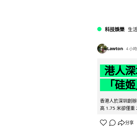
科技娛樂
生
Lawton
4 小時
港人深
「硅姬
香港人於深圳創辦初
高 1.75 米卻僅重 
分享