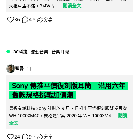
閱讀全文
大批車主不滿。BMW 早...
36
4
分享
↗
3C科技
流動音樂
音樂耳機
藍骨
1 日
Sony 傳推平價復刻版耳筒 沿用六年
舊款規格挑戰加價潮
最近有爆料指 Sony 計劃於 9 月 7 日推出平價復刻版降噪耳機
閱讀
WH-1000XM4C，規格幾乎與 2020 年 WH-1000XM4...
全文
24
9
分享
↗