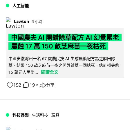
人工智能
Lawton
3 小時
中國農夫 AI 開錯除草配方 AI 幻覺累老
農蝕 17 萬 150 畝芝麻苗一夜枯死
中國安徽滁州一名 67 歲農民按 AI 生成農藥配方為芝麻田除
草，結果 150 畝芝麻苗一夜之間與雜草一同枯死，估計損失約
閱讀全文
15 萬元人民幣...
152
19
分享
↗
科技娛樂
生活科技
玩具