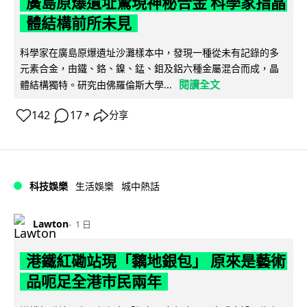
廣島原爆遺址驚現神秘合金 科學家指晶
體結構前所未見
科學家在廣島原爆遺址沙灘樣本中，發現一種從未有記錄的多
元素合金，由鐵、鉻、鎳、錳、鉬及鋁六種金屬混合而成，晶
閱讀全文
體結構獨特。研究由佛羅倫斯大學...
142
17
分享
↗
科技娛樂
生活娛樂
城中熱話
Lawton
1 日
港鐵紅磡站現「黐地銀包」 原來是藝術
品呃足全港市民兩年