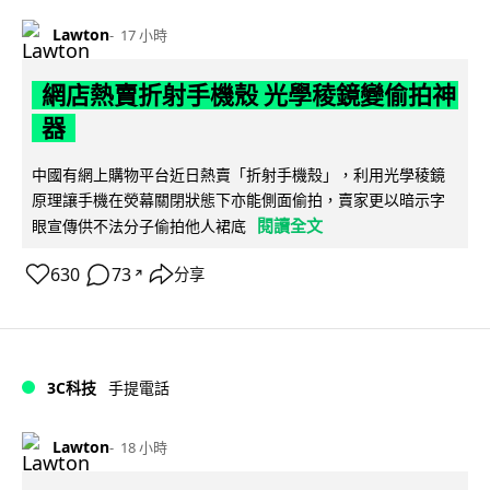
Lawton
17 小時
網店熱賣折射手機殼 光學稜鏡變偷拍神
器
中國有網上購物平台近日熱賣「折射手機殼」，利用光學稜鏡
原理讓手機在熒幕關閉狀態下亦能側面偷拍，賣家更以暗示字
閱讀全文
眼宣傳供不法分子偷拍他人裙底
630
73
分享
↗
3C科技
手提電話
Lawton
18 小時