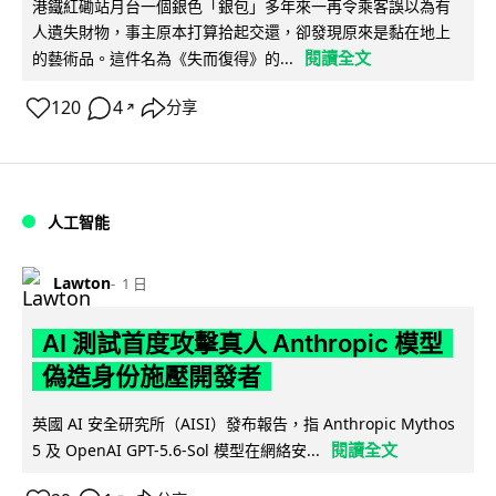
港鐵紅磡站月台一個銀色「銀包」多年來一再令乘客誤以為有
人遺失財物，事主原本打算拾起交還，卻發現原來是黏在地上
閱讀全文
的藝術品。這件名為《失而復得》的...
120
4
分享
↗
人工智能
Lawton
1 日
AI 測試首度攻擊真人 Anthropic 模型
偽造身份施壓開發者
英國 AI 安全研究所（AISI）發布報告，指 Anthropic Mythos
閱讀全文
5 及 OpenAI GPT-5.6-Sol 模型在網絡安...