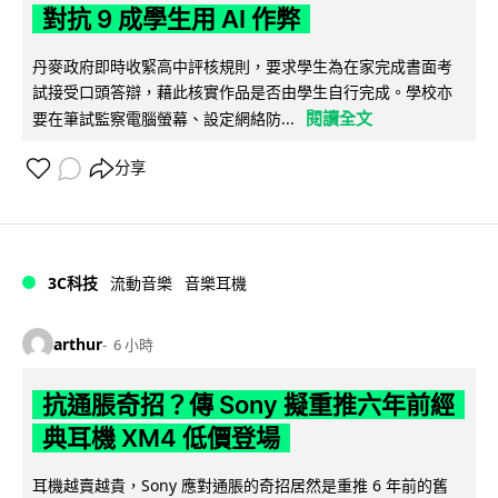
對抗 9 成學生用 AI 作弊
丹麥政府即時收緊高中評核規則，要求學生為在家完成書面考
試接受口頭答辯，藉此核實作品是否由學生自行完成。學校亦
閱讀全文
要在筆試監察電腦螢幕、設定網絡防...
分享
3C科技
流動音樂
音樂耳機
arthur
6 小時
抗通脹奇招？傳 Sony 擬重推六年前經
典耳機 XM4 低價登場
耳機越賣越貴，Sony 應對通脹的奇招居然是重推 6 年前的舊