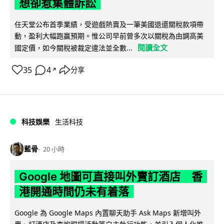
想卻惹集體訴訟
任天堂公布首季業績，受遊戲熱賣及一筆美國退還關稅款項帶
動，盈利大幅跑贏預期。惟公司早前曾多次以關稅為由調高美
閱讀全文
國定價，如今關稅被裁定違法並全數...
35
4
分享
↗
科技娛樂
生活科技
藍骨
20 小時
Google 地圖可直接叫外賣訂酒店 香
港開通時間仍未有着落
Google 為 Google Maps 內置聊天助手 Ask Maps 新增叫外