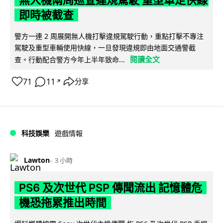
即時被截查
警方一連 2 周展開無人機打擊違規駕駛行動，重點打擊不專注
駕駛及重型車輛使用快線，一旦發現違規即由地面交通警截
閱讀全文
查。行動配合警方今年上半年致命...
71
11
分享
↗
科技娛樂
遊戲情報
Lawton
3 小時
PS6 及次世代 PSP 傳聞流出 記憶體危
機恐拖累推出時間