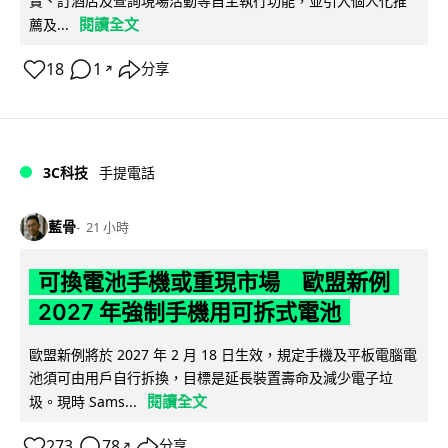
賣、訂酒店及查詢現場活動等自主執行功能，並引入個人化推
閱讀全文
薦及...
18
1
分享
↗
3C科技
手提電話
藍骨
21 小時
可換電池手機或重現市場 歐盟新例
2027 年強制手機用可拆式電池
歐盟新例將於 2027 年 2 月 18 日生效，規定手機及平板電腦電
池須可由用戶自行拆換，目標是延長裝置壽命及減少電子垃
閱讀全文
圾。現時 Sams...
273
78
分享
↗