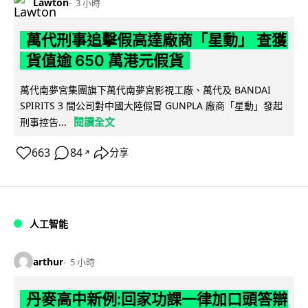
Lawton
3 小時
萬代刑事追擊假高達廠商「星動」 查獲
貨值逾 650 萬港元假貨
萬代南夢宮集團旗下萬代南夢宮影視工廠、萬代及 BANDAI
SPIRITS 3 間公司對中國大陸假冒 GUNPLA 廠商「星動」發起
閱讀全文
刑事控告...
663
84
分享
↗
人工智能
arthur
5 小時
丹麥高中新例:回家功課一律加口頭答辯