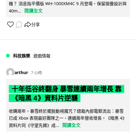
機？ 消息指平價版 WH-1000XM4C 9 月登場，保留摺疊設計與
閱讀全文
40m...
分享
科技娛樂
遊戲情報
arthur
7 小時
十年低谷終翻身 暴雪連續兩年增長 靠
《暗黑 4》資料片逆襲
收購兩年，暴雪終於擺脫動視魔咒？總裁內部電郵流出：暴雪
已成 Xbox 表現最好團隊之一，連續兩年營收增長。《暗黑 4》
閱讀全文
資料片同《守望先鋒》成...