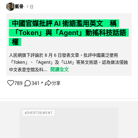
藍骨
1 日
中國官媒批評 AI 術語濫用英文 稱
「Token」與「Agent」動搖科技話語
權
人民網旗下評論於 8 月 6 日發表文章，批評中國廣泛使用
「Token」、「Agent」及「LLM」等英文術語，認為做法侵蝕
閱讀全文
中文表意空間及科...
789
341
分享
↗
ADVERTISEMENT