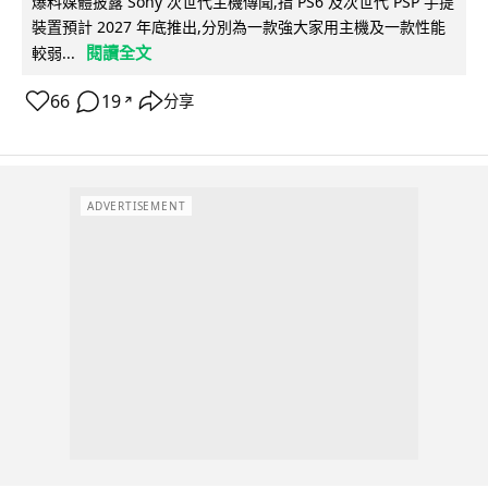
爆料媒體披露 Sony 次世代主機傳聞,指 PS6 及次世代 PSP 手提
裝置預計 2027 年底推出,分別為一款強大家用主機及一款性能
閱讀全文
較弱...
66
19
分享
↗
ADVERTISEMENT