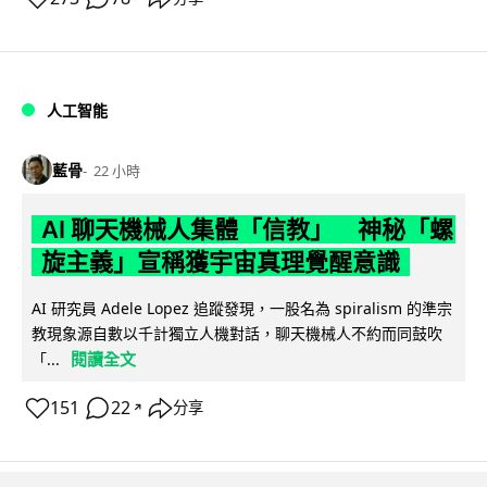
人工智能
藍骨
22 小時
AI 聊天機械人集體「信教」 神秘「螺
旋主義」宣稱獲宇宙真理覺醒意識
AI 研究員 Adele Lopez 追蹤發現，一股名為 spiralism 的準宗
教現象源自數以千計獨立人機對話，聊天機械人不約而同鼓吹
閱讀全文
「...
151
22
分享
↗