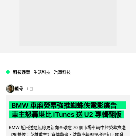
科技娛樂
生活科技
汽車科技
藍骨
1 日
BMW 車廂熒幕強推蜘蛛俠電影廣告
車主怒轟堪比 iTunes 送 U2 專輯翻版
BMW 近日透過無線更新向全球逾 70 個市場車輛中控熒幕推送
《蜘蛛俠：英雄重生》宣傳動畫，啟動車輛即彈出通知，觸發