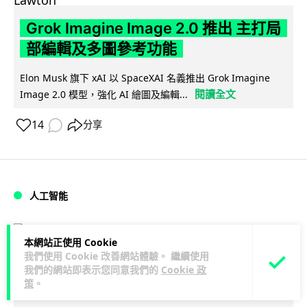
Grok Imagine Image 2.0 推出 主打局
部編輯及多圖參考功能
Elon Musk 旗下 xAI 以 SpaceXAI 名義推出 Grok Imagine
閱讀全文
Image 2.0 模型，強化 AI 繪圖及編輯...
14
分享
人工智能
Lawton
2 日
本網站正使用 Cookie
我們使用 Cookie 改善網站體驗。 繼續使用
低價不再！DeepSeek 大幅加價在即
我們的網站即表示您同意我們的
Cookie 政
策
。
低價搶客反釀運算資源告急