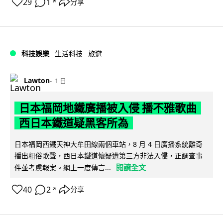
29
1
分享
↗
科技娛樂
生活科技
旅遊
Lawton
1 日
日本福岡地鐵廣播被入侵 播不雅歌曲
西日本鐵道疑黑客所為
日本福岡西鐵天神大牟田線兩個車站，8 月 4 日廣播系統離奇
播出粗俗歌聲，西日本鐵道懷疑遭第三方非法入侵，正調查事
閱讀全文
件並考慮報案。網上一度傳言...
40
2
分享
↗