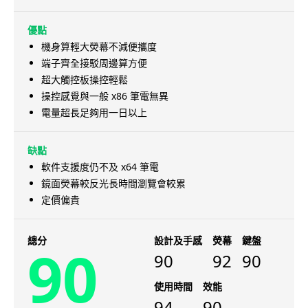
優點
機身算輕大熒幕不減便攜度
端子齊全接駁周邊算方便
超大觸控板操控輕鬆
操控感覺與一般 x86 筆電無異
電量超長足夠用一日以上
缺點
軟件支援度仍不及 x64 筆電
鏡面熒幕較反光長時間瀏覽會較累
定價偏貴
總分
設計及手感
熒幕
鍵盤
90
90
92
90
使用時間
效能
94
90