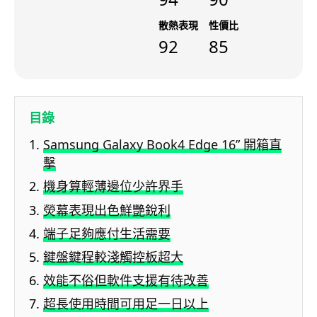
散熱表現
性價比
92
85
目錄
Samsung Galaxy Book4 Edge 16” 開箱直
擊
機身算輕薄邊位少許界手
熒幕表現出色鮮艷銳利
端子足夠應付生活需要
鍵盤鍵程較淺觸控板超大
效能不俗但軟件支援有待改善
超長使用時間可用足一日以上