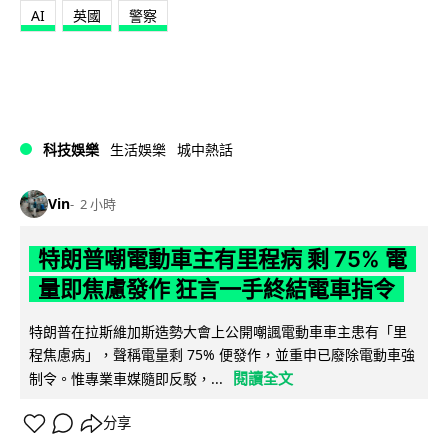
AI
英國
警察
科技娛樂
生活娛樂
城中熱話
Vin
2 小時
特朗普嘲電動車主有里程病 剩 75% 電
量即焦慮發作 狂言一手終結電車指令
特朗普在拉斯維加斯造勢大會上公開嘲諷電動車車主患有「里
程焦慮病」，聲稱電量剩 75% 便發作，並重申已廢除電動車強
閱讀全文
制令。惟專業車媒隨即反駁，...
分享