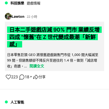
科技娛樂
遊戲情報
Lawton
22 小時
日本二手遊戲店減 90% 門市 業績反增
四成 "懷舊"在 Z 世代變成最潮「新鮮
感」
日本零售巨頭 GEO 將懷舊遊戲銷售門市從 1,000 間大幅減至
99 間，但銷售額卻不降反升至過往的 1.4 倍。做到「減店增
閱讀全文
收」奇蹟，...
223
18
分享
↗
人工智能