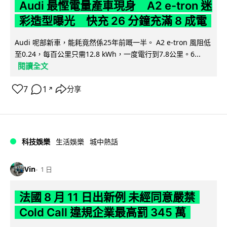
Audi 最慳電量產車現身 A2 e-tron 迷
彩造型曝光 快充 26 分鐘充滿 8 成電
Audi 呢部新車，能耗竟然係25年前嘅一半。 A2 e-tron 風阻低
至0.24，每百公里只需12.8 kWh，一度電行到7.8公里。6...
閱讀全文
7
1
分享
↗
科技娛樂
生活娛樂
城中熱話
Vin
1 日
法國 8 月 11 日出新例 未經同意嚴禁
Cold Call 違規企業最高罰 345 萬