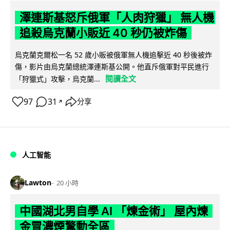
澤連斯基怒斥俄軍「人肉狩獵」 無人機
追殺烏克蘭小販近 40 秒仍被炸傷
烏克蘭克爾松一名 52 歲小販被俄軍無人機追擊近 40 秒後被炸
傷，影片由烏克蘭總統澤連斯基公開。他直斥俄軍對平民進行
閱讀全文
「狩獵式」攻擊，烏克蘭...
97
31
分享
↗
人工智能
Lawton
20 小時
中國湖北男自學 AI 「煉金術」 屋內煉
金冒濃煙驚動全區