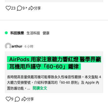
23
9
分享
↗
科技娛樂
生活科技
健康
arthur
6 小時
AirPods 用家注意聽力響紅燈 醫學界籲
耳機用戶謹守「60-60」鐵律
長時間高音量佩戴耳機可能導致永久性噪音性聽損。本文盤點 4
大聽力受損警號，介紹科學護耳的「60-60 原則」及 Apple 內
閱讀全文
置防護功能，...
9
分享