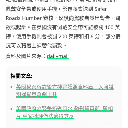
佩戴安全帶或使用手機，影像將會送到 Safer
Roads Humber 審核，然後向駕駛者發出警告、罰
款或起訴。在英國沒有佩戴安全帶可能被罰 100 英
鎊，使用手機則會被罰 200 英鎊和扣 6 分，部分情
況可以藉著上課替代罰款。
資料及圖片來源：
dailymail
相關文章:
英國秘密容許警方搜尋護照資料庫 人臉識
別掃描量急劇上升
英國政府為緊急節省用水 籲刪舊電郵, 舊相
片 專家批評做法適得其反