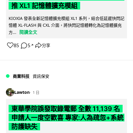
推 XL1 記憶體擴充模組
KIOXIA 發表全新記憶體擴充模組 XL1 系列，結合低延遲快閃記
憶體 XL-FLASH 與 CXL 介面，將快閃記憶體轉化為記憶體擴充
閱讀全文
方...
85
5
分享
↗
商業科技
資訊保安
Lawton
1 日
東華學院誤發取錄電郵 全數 11,139 名
申請人一度空歡喜 專家:人為疏忽+系統
防護缺失