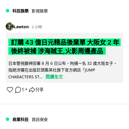
科技娛樂
影視娛樂
Lawton
2 小時
訂購 43 億日元精品後棄單 大阪女 2 年
後終被捕 涉海賊王,火影周邊產品
日本警視廳神田署 8 月 6 日公布，拘捕一名 32 歲大阪女子，
指她涉嫌在出版巨頭集英社旗下官方網店「JUMP
閱讀全文
CHARACTERS ST...
1
分享
↗
商業科技
資訊保安