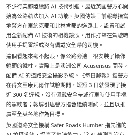
不少行業都陸續將 AI 技術引進，最近英國警方亦開
始為公路執法加入 AI 功能。英國傳媒日前報導指當
地警方在東約克郡和北林肯郡的道路上，設置和試
用全新配備 AI 技術的相機鏡頭，用作打擊在駕駛時
使用手提電話或沒有佩戴安全帶的司機。
這個看起來毫不起眼，像公路旁邊一根安裝了攝像
鏡頭的鐵柱，實際上是澳洲公司 Acusensus 開發，
配備 AI 的道路安全攝影系統。《每日郵報》指警方
在得文至康瓦爾作試驗期間，短短 3 日就發現了接
近 300 名違規，沒有佩戴安全帶或行車時使用手機
的駕駛者；報導引述警方指會繼續測試，並且以推
廣至全英各地作為目標。
英國道路安全機構 Safer Roads Humber 指先進的
AI 拍攝系統，提高了執法能力，當 AI 偵測到沒有