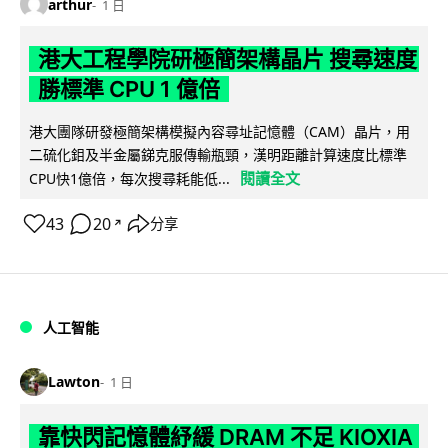
arthur
1 日
港大工程學院研極簡架構晶片 搜尋速度
勝標準 CPU 1 億倍
港大團隊研發極簡架構模擬內容尋址記憶體（CAM）晶片，用
二硫化鉬及半金屬銻克服傳輸瓶頸，漢明距離計算速度比標準
閱讀全文
CPU快1億倍，每次搜尋耗能低...
43
20
分享
↗
人工智能
Lawton
1 日
靠快閃記憶體紓緩 DRAM 不足 KIOXIA