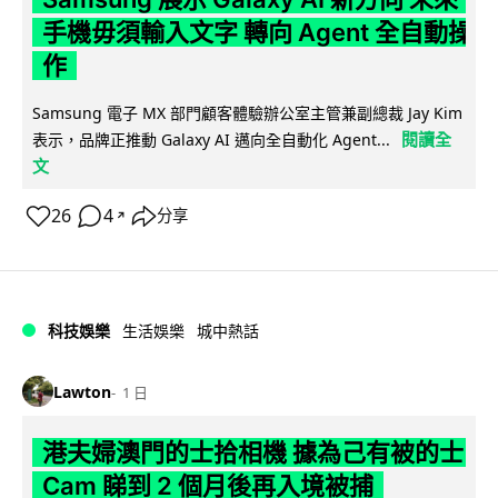
手機毋須輸入文字 轉向 Agent 全自動操
作
Samsung 電子 MX 部門顧客體驗辦公室主管兼副總裁 Jay Kim
閱讀全
表示，品牌正推動 Galaxy AI 邁向全自動化 Agent...
文
26
4
分享
↗
科技娛樂
生活娛樂
城中熱話
Lawton
1 日
港夫婦澳門的士拾相機 據為己有被的士
Cam 睇到 2 個月後再入境被捕