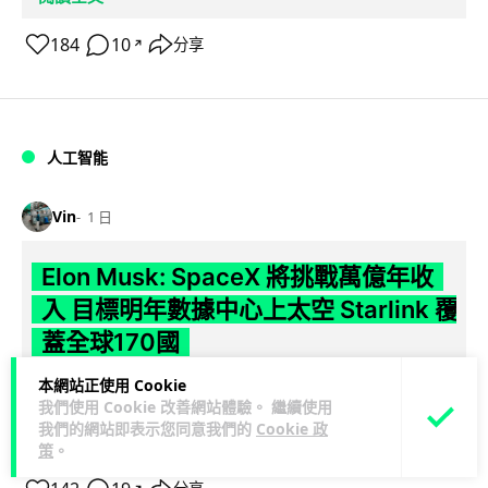
184
10
分享
↗
人工智能
Vin
1 日
Elon Musk: SpaceX 將挑戰萬億年收
入 目標明年數據中心上太空 Starlink 覆
蓋全球170國
本網站正使用 Cookie
SpaceX 公佈最新第二季業績，受惠 Starlink 與 AI 業務帶動，
我們使用 Cookie 改善網站體驗。 繼續使用
閱讀
季度收入按年飆升 92% 至 78 億美元。行政總裁 Elon...
我們的網站即表示您同意我們的
Cookie 政
全文
策
。