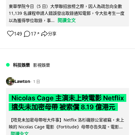
東華學院今日（5 日）大學聯招放榜之際，因人為疏忽向全數
11,139 名課程申請人錯誤發出取錄通知電郵，令大批考生一度
閱讀全文
以為獲得學位取錄，事...
149
17
分享
↗
科技娛樂
影視娛樂
Lawton
1 日
Nicolas Cage 主演未上映電影 Netflix
遺失未加密母帶 被索償 8.19 億港元
【唔見未加密母帶咁大件事】Netflix 洛杉磯辦公室被竊，未上
映的 Nicolas Cage 電影《Fortitude》母帶亦告失蹤。電影...
閱讀全文