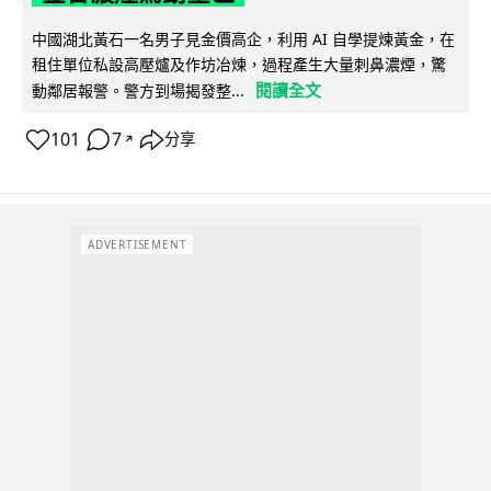
中國湖北黃石一名男子見金價高企，利用 AI 自學提煉黃金，在
租住單位私設高壓爐及作坊冶煉，過程產生大量刺鼻濃煙，驚
閱讀全文
動鄰居報警。警方到場揭發整...
101
7
分享
↗
ADVERTISEMENT