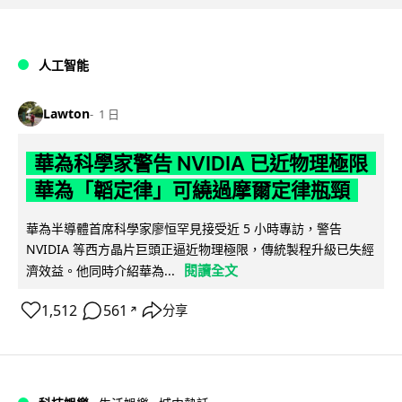
人工智能
Lawton
1 日
華為科學家警告 NVIDIA 已近物理極限
華為「韜定律」可繞過摩爾定律瓶頸
華為半導體首席科學家廖恒罕見接受近 5 小時專訪，警告
NVIDIA 等西方晶片巨頭正逼近物理極限，傳統製程升級已失經
閱讀全文
濟效益。他同時介紹華為...
1,512
561
分享
↗