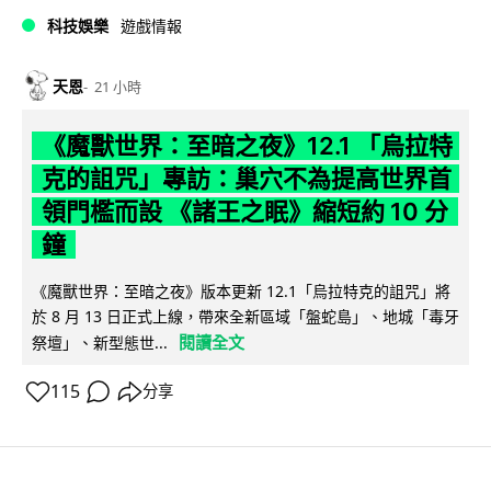
科技娛樂
遊戲情報
天恩
21 小時
《魔獸世界：至暗之夜》12.1 「烏拉特
克的詛咒」專訪：巢穴不為提高世界首
領門檻而設 《諸王之眠》縮短約 10 分
鐘
《魔獸世界：至暗之夜》版本更新 12.1「烏拉特克的詛咒」將
於 8 月 13 日正式上線，帶來全新區域「盤蛇島」、地城「毒牙
閱讀全文
祭壇」、新型態世...
115
分享