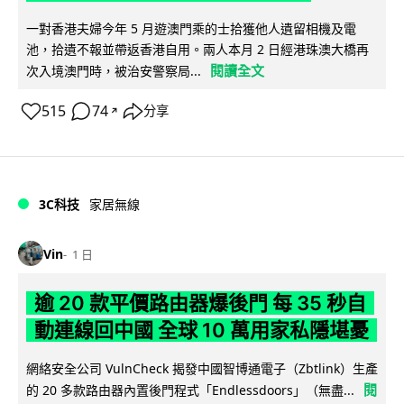
一對香港夫婦今年 5 月遊澳門乘的士拾獲他人遺留相機及電
池，拾遺不報並帶返香港自用。兩人本月 2 日經港珠澳大橋再
閱讀全文
次入境澳門時，被治安警察局...
515
74
分享
↗
3C科技
家居無線
Vin
1 日
逾 20 款平價路由器爆後門 每 35 秒自
動連線回中國 全球 10 萬用家私隱堪憂
網絡安全公司 VulnCheck 揭發中國智博通電子（Zbtlink）生產
閱
的 20 多款路由器內置後門程式「Endlessdoors」（無盡...