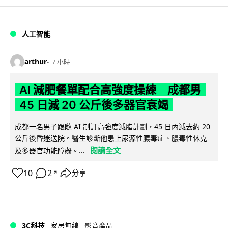
人工智能
arthur
7 小時
AI 減肥餐單配合高強度操練 成都男
45 日減 20 公斤後多器官衰竭
成都一名男子跟隨 AI 制訂高強度減脂計劃，45 日內減去約 20
公斤後昏迷送院。醫生診斷他患上尿源性膿毒症、膿毒性休克
閱讀全文
及多器官功能障礙。...
10
2
分享
↗
3C科技
家居無線
影音產品