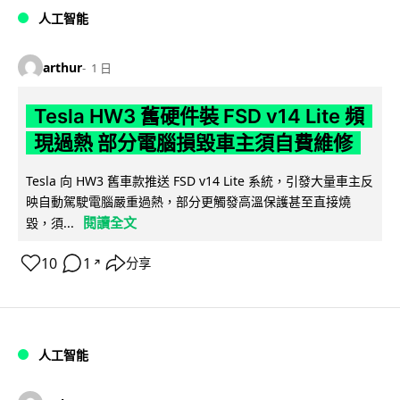
人工智能
arthur
1 日
Tesla HW3 舊硬件裝 FSD v14 Lite 頻
現過熱 部分電腦損毀車主須自費維修
Tesla 向 HW3 舊車款推送 FSD v14 Lite 系統，引發大量車主反
映自動駕駛電腦嚴重過熱，部分更觸發高溫保護甚至直接燒
閱讀全文
毀，須...
10
1
分享
↗
人工智能