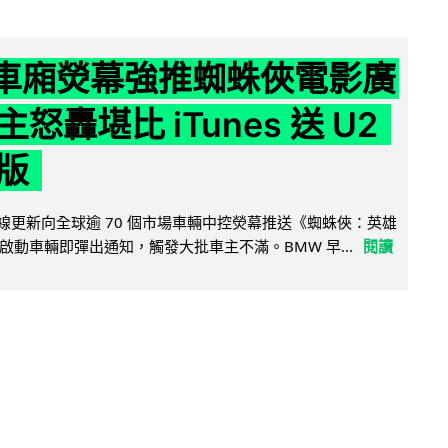
 車廂熒幕強推蜘蛛俠電影廣
怒轟堪比 iTunes 送 U2
版
無線更新向全球逾 70 個市場車輛中控熒幕推送《蜘蛛俠：英雄
啟動車輛即彈出通知，觸發大批車主不滿。BMW 早...
閱讀