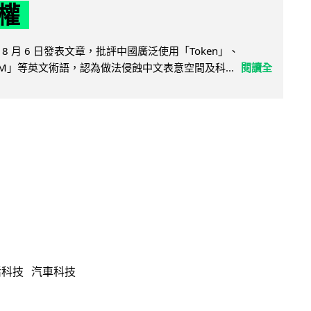
權
8 月 6 日發表文章，批評中國廣泛使用「Token」、
LLM」等英文術語，認為做法侵蝕中文表意空間及科...
閱讀全
活科技
汽車科技