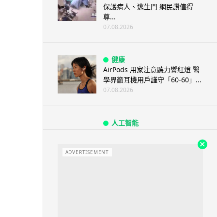
保護病人、逃生門 網民讚值得
尊...
07.08.2026
健康
AirPods 用家注意聽力響紅燈 醫
學界籲耳機用戶謹守「60-60」...
07.08.2026
人工智能
AI 減肥餐單配合高強度操練 成
都男 45 日減 20 公斤後多器官
衰...
ADVERTISEMENT
07.08.2026
影音產品
DJI Mic Mini 2s 實測 四發一收
同步獨立錄音 32-bi...