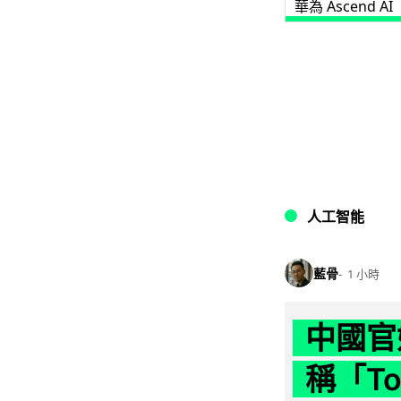
華為 Ascend AI
人工智能
藍骨
1 小時
中國官
稱「To