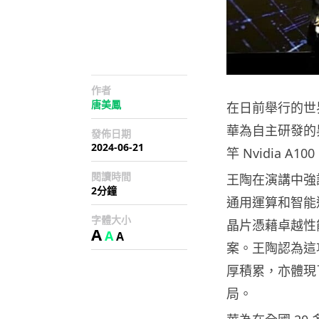
作者
唐美鳳
在日前舉行的世
華為自主研發的昇
發佈日期
2024-06-21
竿 Nvidia
閱讀時間
王陶在演講中強調
2分鐘
通用運算和智能
字體大小
晶片憑藉卓越性
A
A
A
案。王陶認為這
厚積累，亦體現
局。