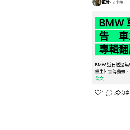
藍骨
2 小時
BMW
告 車主
專輯翻
BMW 近日透過
重生》宣傳動畫，
全文
1
分享