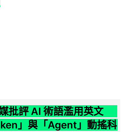
媒批評 AI 術語濫用英文
ken」與「Agent」動搖科