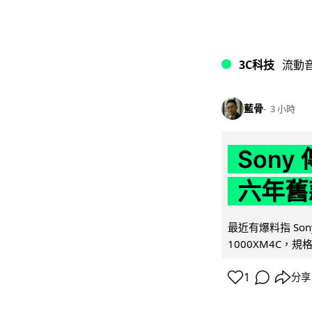
3C科技
流動
藍骨
3 小時
Son
六年舊
最近有爆料指 Son
1000XM4C，規格幾
1
分享