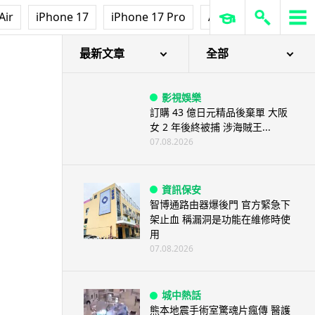
Air
iPhone 17
iPhone 17 Pro
AirPods Pro 3
Ap
最新文章
全部
影視娛樂
訂購 43 億日元精品後棄單 大阪
女 2 年後終被捕 涉海賊王...
07.08.2026
資訊保安
智博通路由器爆後門 官方緊急下
架止血 稱漏洞是功能在維修時使
用
07.08.2026
城中熱話
熊本地震手術室驚魂片瘋傳 醫護