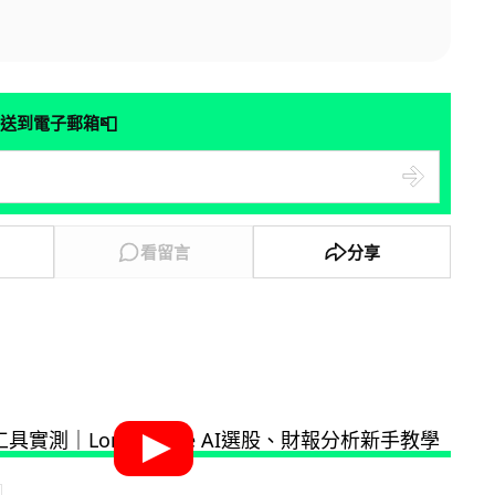
📮
送到電子郵箱
看留言
分享