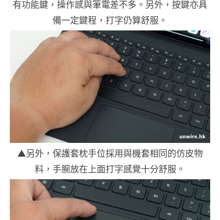
有功能鍵，操作感與筆電差不多。另外，按鍵亦具
備一定鍵程，打字仍算舒服。
▲另外，保護套枕手位採用與機套相同的仿皮物
料，手腕放在上面打字感覺十分舒服。