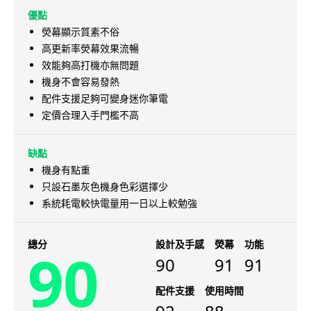
優點
熒幕顯示質素不俗
高更新率熒幕效果流暢
效能夠高打機亦無問題
機身不會容易發熱
配件支援足夠可變身迷你筆電
定價合理入手門檻不高
缺點
機身有點重
只設石墨灰色機身色彩選擇少
系統耗電較快電量用一日以上較勉強
總分
設計及手感
熒幕
功能
90
90
91
91
配件支援
使用時間