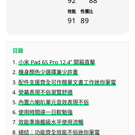
92
88
效能
性價比
91
89
目錄
小米 Pad 6S Pro 12.4” 開箱直擊
機身顏色少選擇兼少許重
配件支援齊全可作簡單文書工作迷你筆電
熒幕表現不俗瀏覽舒適
內置六喇叭單元音效表現不俗
使用時間達一日較勉強
效能準旗艦級水平使用流暢
總結：功能齊全效能不俗迷你筆電