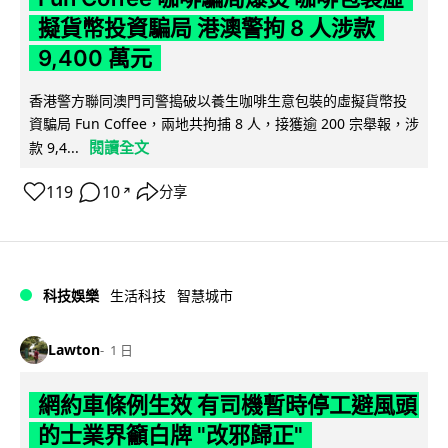
擬貨幣投資騙局 港澳警拘 8 人涉款
9,400 萬元
香港警方聯同澳門司警搗破以養生咖啡生意包裝的虛擬貨幣投
資騙局 Fun Coffee，兩地共拘捕 8 人，接獲逾 200 宗舉報，涉
閱讀全文
款 9,4...
119
10
分享
↗
科技娛樂
生活科技
智慧城市
Lawton
1 日
網約車條例生效 有司機暫時停工避風頭
的士業界籲白牌 "改邪歸正"