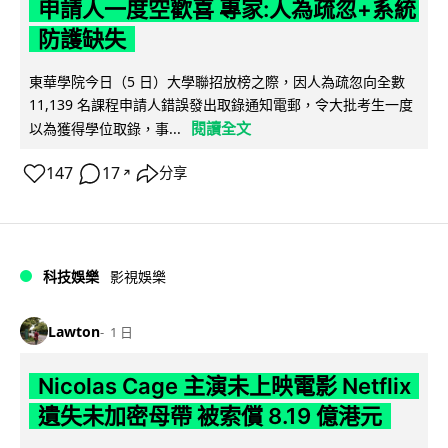
申請人一度空歡喜 專家:人為疏忽+系統
防護缺失
東華學院今日（5 日）大學聯招放榜之際，因人為疏忽向全數
11,139 名課程申請人錯誤發出取錄通知電郵，令大批考生一度
閱讀全文
以為獲得學位取錄，事...
147
17
分享
↗
科技娛樂
影視娛樂
Lawton
1 日
Nicolas Cage 主演未上映電影 Netflix
遺失未加密母帶 被索償 8.19 億港元