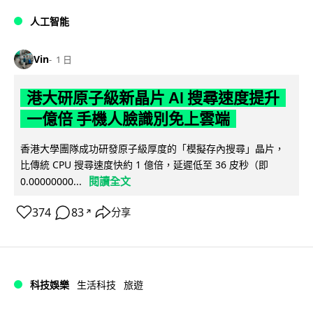
人工智能
Vin
1 日
港大研原子級新晶片 AI 搜尋速度提升
一億倍 手機人臉識別免上雲端
香港大學團隊成功研發原子級厚度的「模擬存內搜尋」晶片，
比傳統 CPU 搜尋速度快約 1 億倍，延遲低至 36 皮秒（即
閱讀全文
0.00000000...
374
83
分享
↗
科技娛樂
生活科技
旅遊