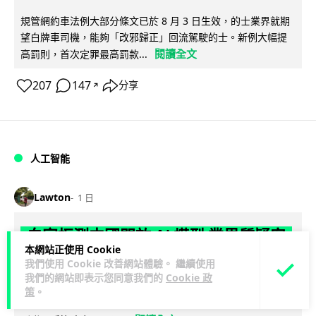
規管網約車法例大部分條文已於 8 月 3 日生效，的士業界就期
望白牌車司機，能夠「改邪歸正」回流駕駛的士。新例大幅提
閱讀全文
高罰則，首次定罪最高罰款...
207
147
分享
↗
人工智能
Lawton
1 日
白宮拒測中國開放 AI 模型 業界質疑安
本網站正使用 Cookie
全框架選擇性執行
我們使用 Cookie 改善網站體驗。 繼續使用
我們的網站即表示您同意我們的
Cookie 政
彭博社報道，白宮通知美國頂尖 AI 公司，中國開發的開放權重
策
。
模型將不納入特朗普政府新 AI 安全框架的測試範圍。美國業界