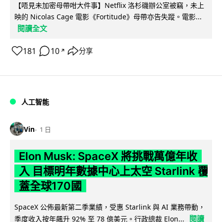
【唔見未加密母帶咁大件事】Netflix 洛杉磯辦公室被竊，未上
映的 Nicolas Cage 電影《Fortitude》母帶亦告失蹤。電影...
閱讀全文
181
10
分享
↗
人工智能
Vin
1 日
Elon Musk: SpaceX 將挑戰萬億年收
入 目標明年數據中心上太空 Starlink 覆
蓋全球170國
SpaceX 公佈最新第二季業績，受惠 Starlink 與 AI 業務帶動，
閱讀
季度收入按年飆升 92% 至 78 億美元。行政總裁 Elon...