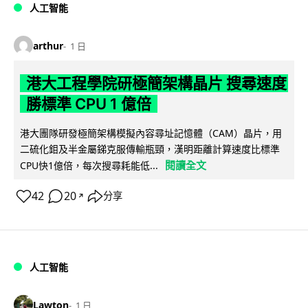
人工智能
arthur
1 日
港大工程學院研極簡架構晶片 搜尋速度
勝標準 CPU 1 億倍
港大團隊研發極簡架構模擬內容尋址記憶體（CAM）晶片，用
二硫化鉬及半金屬銻克服傳輸瓶頸，漢明距離計算速度比標準
閱讀全文
CPU快1億倍，每次搜尋耗能低...
42
20
分享
↗
人工智能
Lawton
1 日