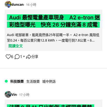
duncan
16 小時
Audi 最慳電量產車現身 A2 e-tron 迷
彩造型曝光 快充 26 分鐘充滿 8 成電
Audi 呢部新車，能耗竟然係25年前嘅一半。 A2 e-tron 風阻低
至0.24，每百公里只需12.8 kWh，一度電行到7.8公里。6...
閱讀全文
6
1
分享
↗
科技娛樂
生活娛樂
城中熱話
Vin
17 小時