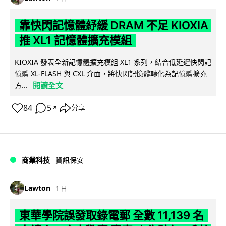
靠快閃記憶體紓緩 DRAM 不足 KIOXIA
推 XL1 記憶體擴充模組
KIOXIA 發表全新記憶體擴充模組 XL1 系列，結合低延遲快閃記
憶體 XL-FLASH 與 CXL 介面，將快閃記憶體轉化為記憶體擴充
閱讀全文
方...
84
5
分享
↗
商業科技
資訊保安
Lawton
1 日
東華學院誤發取錄電郵 全數 11,139 名