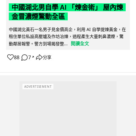
中國湖北男自學 AI 「煉金術」 屋內煉
金冒濃煙驚動全區
中國湖北黃石一名男子見金價高企，利用 AI 自學提煉黃金，在
租住單位私設高壓爐及作坊冶煉，過程產生大量刺鼻濃煙，驚
閱讀全文
動鄰居報警。警方到場揭發整...
88
7
分享
↗
ADVERTISEMENT