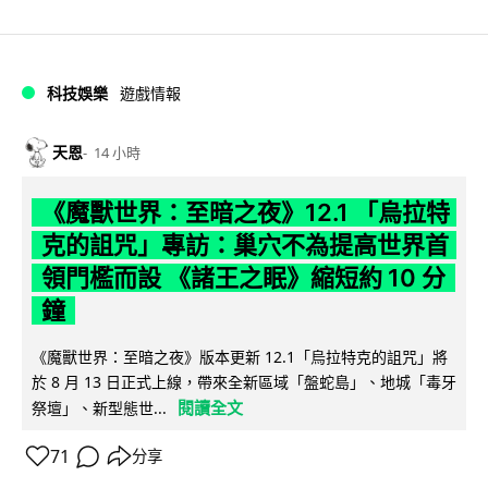
科技娛樂
遊戲情報
天恩
14 小時
《魔獸世界：至暗之夜》12.1 「烏拉特
克的詛咒」專訪：巢穴不為提高世界首
領門檻而設 《諸王之眠》縮短約 10 分
鐘
《魔獸世界：至暗之夜》版本更新 12.1「烏拉特克的詛咒」將
於 8 月 13 日正式上線，帶來全新區域「盤蛇島」、地城「毒牙
閱讀全文
祭壇」、新型態世...
71
分享