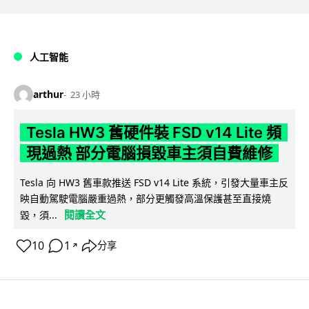
人工智能
arthur
23 小時
Tesla HW3 舊硬件裝 FSD v14 Lite 頻
現過熱 部分電腦損毀車主須自費維修
Tesla 向 HW3 舊車款推送 FSD v14 Lite 系統，引發大量車主反
映自動駕駛電腦嚴重過熱，部分更觸發高溫保護甚至直接燒
閱讀全文
毀，須...
10
1
分享
↗