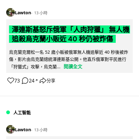
Lawton
13 小時
澤連斯基怒斥俄軍「人肉狩獵」 無人機
追殺烏克蘭小販近 40 秒仍被炸傷
烏克蘭克爾松一名 52 歲小販被俄軍無人機追擊近 40 秒後被炸
傷，影片由烏克蘭總統澤連斯基公開。他直斥俄軍對平民進行
閱讀全文
「狩獵式」攻擊，烏克蘭...
73
24
分享
↗
人工智能
Lawton
13 小時