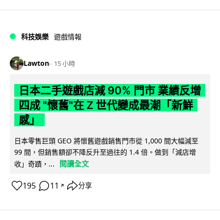
科技娛樂
遊戲情報
Lawton
15 小時
日本二手遊戲店減 90% 門市 業績反增
四成 "懷舊"在 Z 世代變成最潮「新鮮
感」
日本零售巨頭 GEO 將懷舊遊戲銷售門市從 1,000 間大幅減至
99 間，但銷售額卻不降反升至過往的 1.4 倍。做到「減店增
閱讀全文
收」奇蹟，...
195
11
分享
↗