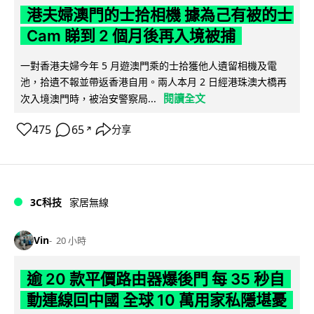
港夫婦澳門的士拾相機 據為己有被的士
Cam 睇到 2 個月後再入境被捕
一對香港夫婦今年 5 月遊澳門乘的士拾獲他人遺留相機及電
池，拾遺不報並帶返香港自用。兩人本月 2 日經港珠澳大橋再
閱讀全文
次入境澳門時，被治安警察局...
475
65
分享
↗
3C科技
家居無線
Vin
20 小時
逾 20 款平價路由器爆後門 每 35 秒自
動連線回中國 全球 10 萬用家私隱堪憂