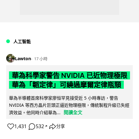
人工智能
Lawton
17 小時
華為科學家警告 NVIDIA 已近物理極限
華為「韜定律」可繞過摩爾定律瓶頸
華為半導體首席科學家廖恒罕見接受近 5 小時專訪，警告
NVIDIA 等西方晶片巨頭正逼近物理極限，傳統製程升級已失經
閱讀全文
濟效益。他同時介紹華為...
1,431
532
分享
↗