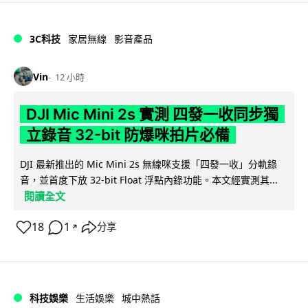
3C科技
家居無線
影音產品
Vin
12 小時
DJI Mic Mini 2s 實測 四發一收同步獨
立錄音 32-bit 防爆咪拍片必備
DJI 最新推出的 Mic Mini 2s 無線咪支援「四發一收」分軌錄
音，並首度下放 32-bit Float 浮點內錄功能。本文經實測其...
閱讀全文
18
1
分享
↗
科技娛樂
生活娛樂
城中熱話