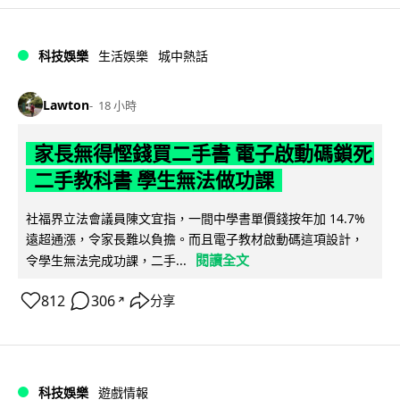
科技娛樂
生活娛樂
城中熱話
Lawton
18 小時
家長無得慳錢買二手書 電子啟動碼鎖死
二手教科書 學生無法做功課
社福界立法會議員陳文宜指，一間中學書單價錢按年加 14.7%
遠超通漲，令家長難以負擔。而且電子教材啟動碼這項設計，
閱讀全文
令學生無法完成功課，二手...
812
306
分享
↗
科技娛樂
遊戲情報