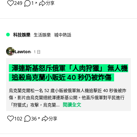
249
1
分享
↗
科技娛樂
生活娛樂
城中熱話
Lawton
1 日
澤連斯基怒斥俄軍「人肉狩獵」 無人機
追殺烏克蘭小販近 40 秒仍被炸傷
烏克蘭克爾松一名 52 歲小販被俄軍無人機追擊近 40 秒後被炸
傷，影片由烏克蘭總統澤連斯基公開。他直斥俄軍對平民進行
閱讀全文
「狩獵式」攻擊，烏克蘭...
102
36
分享
↗