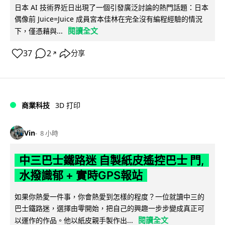
日本 AI 技術界近日出現了一個引發廣泛討論的熱門話題：日本
偶像前 Juice=Juice 成員宮本佳林在完全沒有編程經驗的情況
閱讀全文
下，僅憑藉與...
37
2
分享
↗
商業科技
3D 打印
Vin
8 小時
中三巴士鐵路迷 自製紙皮遙控巴士 門,
水撥識郁 + 實時GPS報站
如果你熱愛一件事，你會熱愛到怎樣的程度？一位就讀中三的
巴士鐵路迷，選擇由零開始，把自己的興趣一步步變成真正可
閱讀全文
以運作的作品。他以紙皮親手製作出...