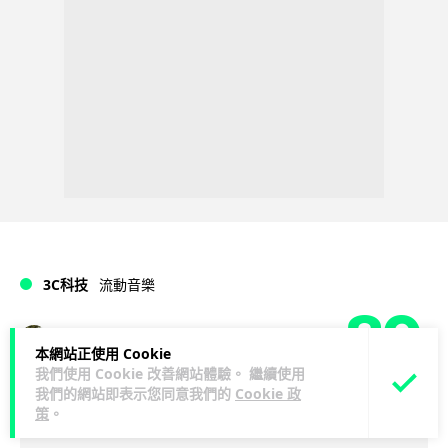
3C科技
流動音樂
89
Lawton
1 日
本網站正使用 Cookie
我們使用 Cookie 改善網站體驗。 繼續使用
【評測】Sony IER-M500 入耳式監聽
我們的網站即表示您同意我們的
Cookie 政
策
。
耳機：現場拍攝、後製監聽與人聲利器