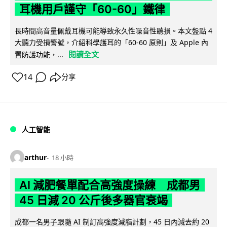
耳機用戶謹守「60-60」鐵律
長時間高音量佩戴耳機可能導致永久性噪音性聽損。本文盤點 4
大聽力受損警號，介紹科學護耳的「60-60 原則」及 Apple 內
閱讀全文
置防護功能，...
14
分享
人工智能
arthur
18 小時
AI 減肥餐單配合高強度操練 成都男
45 日減 20 公斤後多器官衰竭
成都一名男子跟隨 AI 制訂高強度減脂計劃，45 日內減去約 20