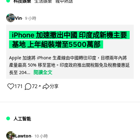
科技娛樂
生活娛樂
城中熱話
Vin
9 小時
iPhone 加速撤出中國 印度成新機主要
基地 上年組裝增至5500萬部
Apple 加速將 iPhone 生產線由中國轉往印度，目標兩年內將
產量最高 50% 移至當地。印度政府推出關稅豁免及稅務優惠延
閱讀全文
長至 204...
171
72
分享
↗
人工智能
Lawton
10 小時