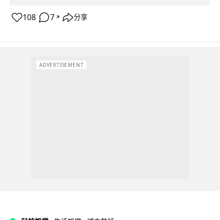
108
7
分享
↗
ADVERTISEMENT