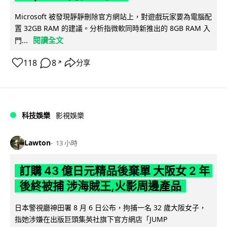
Microsoft 被發現靜靜刪除官方網站上，對遊戲玩家要為電腦配
置 32GB RAM 的建議。分析指微軟同時新推出的 8GB RAM 入
閱讀全文
門...
118
8
分享
↗
科技娛樂
影視娛樂
Lawton
13 小時
訂購 43 億日元精品後棄單 大阪女 2 年
後終被捕 涉海賊王,火影周邊產品
日本警視廳神田署 8 月 6 日公布，拘捕一名 32 歲大阪女子，
指她涉嫌在出版巨頭集英社旗下官方網店「JUMP