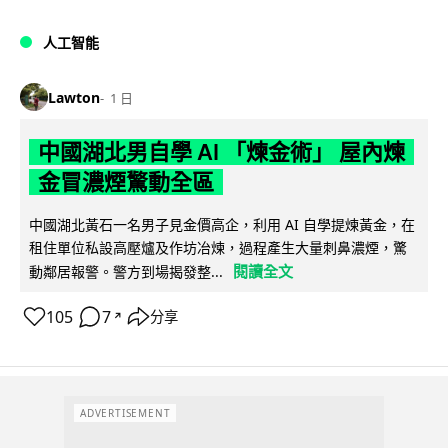
人工智能
Lawton
1 日
中國湖北男自學 AI 「煉金術」 屋內煉
金冒濃煙驚動全區
中國湖北黃石一名男子見金價高企，利用 AI 自學提煉黃金，在
租住單位私設高壓爐及作坊冶煉，過程產生大量刺鼻濃煙，驚
閱讀全文
動鄰居報警。警方到場揭發整...
105
7
分享
↗
ADVERTISEMENT