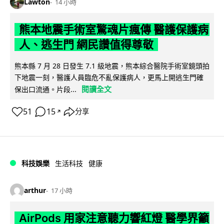
Lawton
14 小時
熊本地震手術室驚魂片瘋傳 醫護保護病
人、逃生門 網民讚值得尊敬
熊本縣 7 月 28 日發生 7.1 級地震，熊本綜合醫院手術室鏡頭拍
下地震一刻，醫護人員臨危不亂保護病人，更馬上開逃生門確
閱讀全文
保出口流通。片段...
51
15
分享
↗
科技娛樂
生活科技
健康
arthur
17 小時
AirPods 用家注意聽力響紅燈 醫學界籲