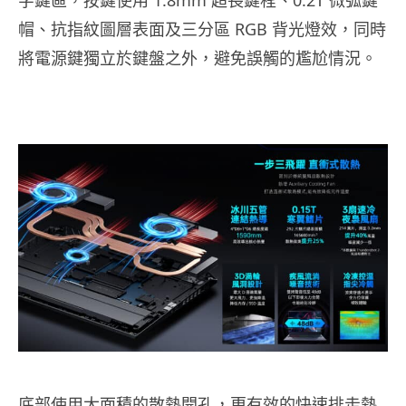
字鍵區，按鍵使用 1.8mm 超長鍵程、0.2T 微弧鍵
帽、抗指紋圖層表面及三分區 RGB 背光燈效，同時
將電源鍵獨立於鍵盤之外，避免誤觸的尷尬情況。
底部使用大面積的散熱開孔，更有效的快速排走熱