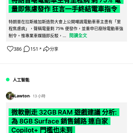
特朗普嘲電動車主有里程病 剩 75% 電
量即焦慮發作 狂言一手終結電車指令
特朗普在拉斯維加斯造勢大會上公開嘲諷電動車車主患有「里
程焦慮病」，聲稱電量剩 75% 便發作，並重申已廢除電動車強
閱讀全文
制令。惟專業車媒隨即反駁，...
386
151
分享
↗
人工智能
Lawton
13 小時
微軟刪走 32GB RAM 遊戲建議 分析:
為 8GB Surface 銷售鋪路 連自家
Copilot+ 門檻也未到