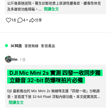
公斤後昏迷送院。醫生診斷他患上尿源性膿毒症、膿毒性休克
閱讀全文
及多器官功能障礙。...
18
4
分享
↗
3C科技
家居無線
影音產品
Vin
1 日
DJI Mic Mini 2s 實測 四發一收同步獨
立錄音 32-bit 防爆咪拍片必備
DJI 最新推出的 Mic Mini 2s 無線咪支援「四發一收」分軌錄
音，並首度下放 32-bit Float 浮點內錄功能。本文經實測其...
閱讀全文