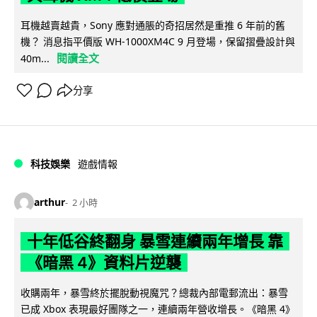
耳機越賣越貴，Sony 應對通脹的奇招居然是重推 6 年前的舊
機？ 消息指平價版 WH-1000XM4C 9 月登場，保留摺疊設計與
閱讀全文
40m...
分享
科技娛樂
遊戲情報
arthur
2 小時
十年低谷終翻身 暴雪連續兩年增長 靠
《暗黑 4》資料片逆襲
收購兩年，暴雪終於擺脫動視魔咒？總裁內部電郵流出：暴雪
已成 Xbox 表現最好團隊之一，連續兩年營收增長。《暗黑 4》