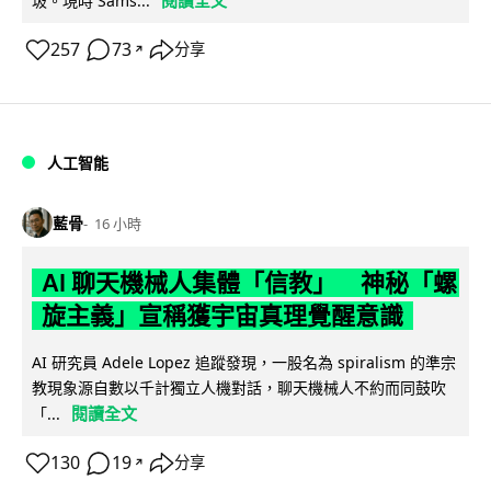
閱讀全文
圾。現時 Sams...
257
73
分享
↗
人工智能
藍骨
16 小時
AI 聊天機械人集體「信教」 神秘「螺
旋主義」宣稱獲宇宙真理覺醒意識
AI 研究員 Adele Lopez 追蹤發現，一股名為 spiralism 的準宗
教現象源自數以千計獨立人機對話，聊天機械人不約而同鼓吹
閱讀全文
「...
130
19
分享
↗