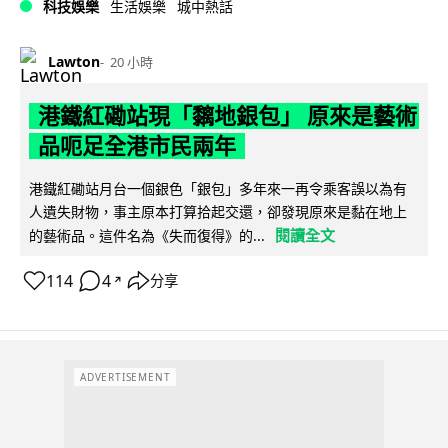
科技娛樂
生活娛樂
城中熱話
Lawton
20 小時
港鐵紅磡站現「黐地銀包」 原來是藝術
品呃足全港市民兩年
港鐵紅磡站月台一個銀色「銀包」多年來一再令乘客誤以為有
人遺失財物，事主原本打算拾起交還，卻發現原來是黏在地上
閱讀全文
的藝術品。這件名為《失而復得》的...
114
4
分享
↗
ADVERTISEMENT