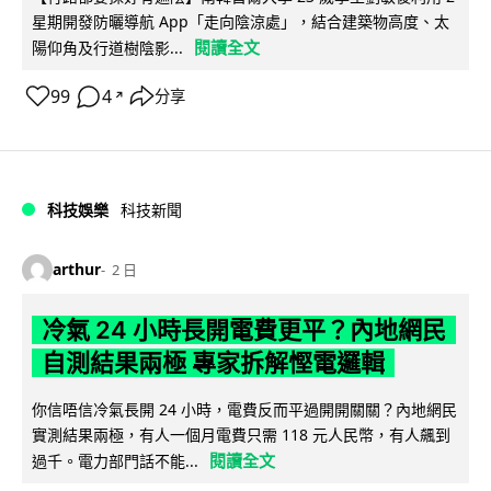
星期開發防曬導航 App「走向陰涼處」，結合建築物高度、太
閱讀全文
陽仰角及行道樹陰影...
99
4
分享
↗
科技娛樂
科技新聞
arthur
2 日
冷氣 24 小時長開電費更平？內地網民
自測結果兩極 專家拆解慳電邏輯
你信唔信冷氣長開 24 小時，電費反而平過開開關關？內地網民
實測結果兩極，有人一個月電費只需 118 元人民幣，有人飆到
閱讀全文
過千。電力部門話不能...