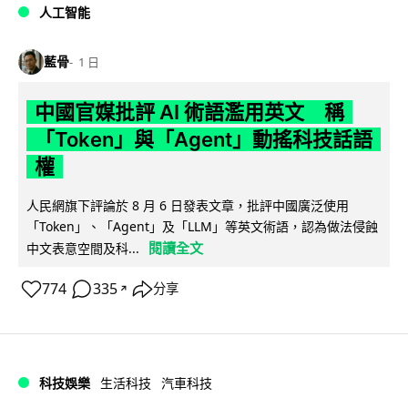
人工智能
藍骨
1 日
中國官媒批評 AI 術語濫用英文 稱
「Token」與「Agent」動搖科技話語
權
人民網旗下評論於 8 月 6 日發表文章，批評中國廣泛使用
「Token」、「Agent」及「LLM」等英文術語，認為做法侵蝕
閱讀全文
中文表意空間及科...
774
335
分享
↗
科技娛樂
生活科技
汽車科技