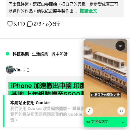
巴士鐵路迷，選擇由零開始，把自己的興趣一步步變成真正可
閱讀全文
以運作的作品。他以紙皮親手製作出...
5,119
273
分享
↗
×
科技娛樂
生活娛樂
城中熱話
Vin
2 日
iPhone 加速撤出中國 印度成新機主要
基地 上年組裝增至5500萬部
本網站正使用 Cookie
Apple 加速將 iPhone 生產線由中國轉往印度，目標兩年內將
我們使用 Cookie 改善網站體驗。 繼續使用
🎵
⛶
產量最高 50% 移至當地。印度政府推出關稅豁免及稅務優惠延
我們的網站即表示您同意我們的
Cookie 政
策
。
閱讀全文
長至 204...
📖 文字版訪問
→