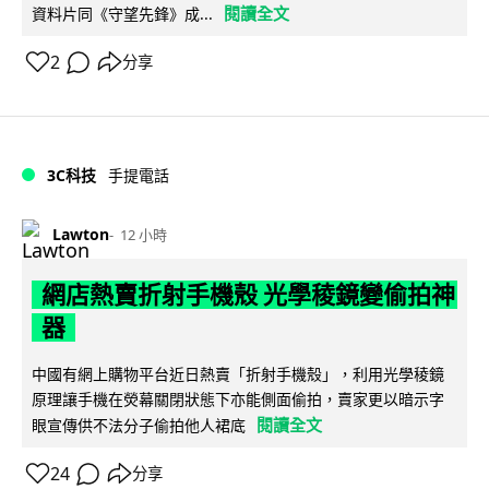
閱讀全文
資料片同《守望先鋒》成...
2
分享
3C科技
手提電話
Lawton
12 小時
網店熱賣折射手機殼 光學稜鏡變偷拍神
器
中國有網上購物平台近日熱賣「折射手機殼」，利用光學稜鏡
原理讓手機在熒幕關閉狀態下亦能側面偷拍，賣家更以暗示字
閱讀全文
眼宣傳供不法分子偷拍他人裙底
24
分享