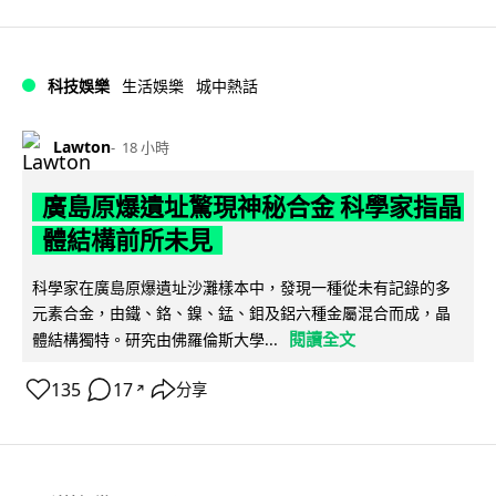
科技娛樂
生活娛樂
城中熱話
Lawton
18 小時
廣島原爆遺址驚現神秘合金 科學家指晶
體結構前所未見
科學家在廣島原爆遺址沙灘樣本中，發現一種從未有記錄的多
元素合金，由鐵、鉻、鎳、錳、鉬及鋁六種金屬混合而成，晶
閱讀全文
體結構獨特。研究由佛羅倫斯大學...
135
17
分享
↗