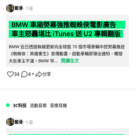
藍骨
1 日
BMW 車廂熒幕強推蜘蛛俠電影廣告
車主怒轟堪比 iTunes 送 U2 專輯翻版
BMW 近日透過無線更新向全球逾 70 個市場車輛中控熒幕推送
《蜘蛛俠：英雄重生》宣傳動畫，啟動車輛即彈出通知，觸發
閱讀全文
大批車主不滿。BMW 早...
34
4
分享
↗
3C科技
流動音樂
音樂耳機
藍骨
1 日