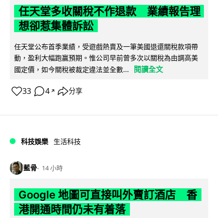
任天堂多收關稅不作退款 業績報告理
想卻惹集體訴訟
任天堂公布首季業績，受遊戲熱賣及一筆美國退還關稅款項帶
動，盈利大幅跑贏預期。惟公司早前曾多次以關稅為由調高美
閱讀全文
國定價，如今關稅被裁定違法並全數...
33
4
分享
↗
科技娛樂
生活科技
藍骨
14 小時
Google 地圖可直接叫外賣訂酒店 香
港開通時間仍未有着落