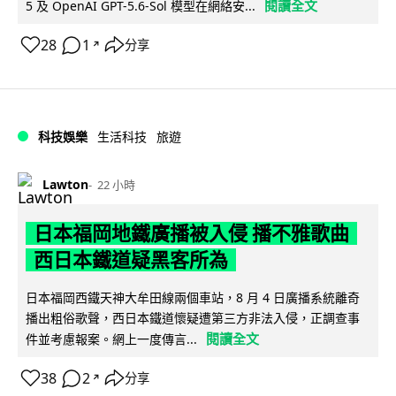
閱讀全文
5 及 OpenAI GPT-5.6-Sol 模型在網絡安...
28
1
分享
↗
科技娛樂
生活科技
旅遊
Lawton
22 小時
日本福岡地鐵廣播被入侵 播不雅歌曲
西日本鐵道疑黑客所為
日本福岡西鐵天神大牟田線兩個車站，8 月 4 日廣播系統離奇
播出粗俗歌聲，西日本鐵道懷疑遭第三方非法入侵，正調查事
閱讀全文
件並考慮報案。網上一度傳言...
38
2
分享
↗