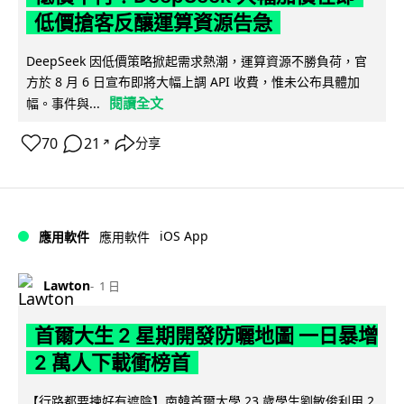
低價搶客反釀運算資源告急
DeepSeek 因低價策略掀起需求熱潮，運算資源不勝負荷，官
方於 8 月 6 日宣布即將大幅上調 API 收費，惟未公布具體加
閱讀全文
幅。事件與...
70
21
分享
↗
iOS App
應用軟件
應用軟件
Lawton
1 日
首爾大生 2 星期開發防曬地圖 一日暴增
2 萬人下載衝榜首
【行路都要揀好有遮陰】南韓首爾大學 23 歲學生劉敏俊利用 2