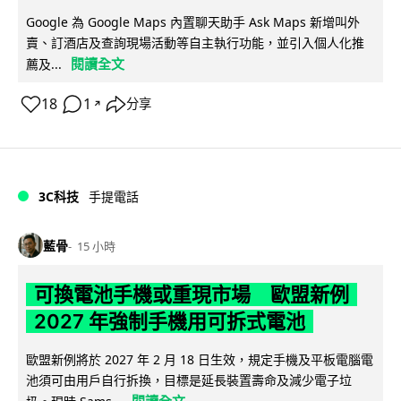
Google 為 Google Maps 內置聊天助手 Ask Maps 新增叫外
賣、訂酒店及查詢現場活動等自主執行功能，並引入個人化推
閱讀全文
薦及...
18
1
分享
↗
3C科技
手提電話
藍骨
15 小時
可換電池手機或重現市場 歐盟新例
2027 年強制手機用可拆式電池
歐盟新例將於 2027 年 2 月 18 日生效，規定手機及平板電腦電
池須可由用戶自行拆換，目標是延長裝置壽命及減少電子垃