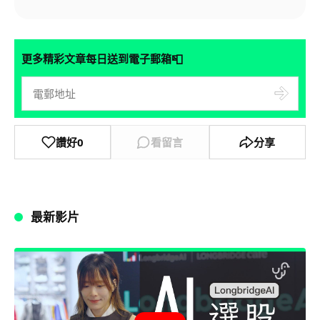
📮
更多精彩文章每日送到電子郵箱
讚好
0
看留言
分享
最新影片