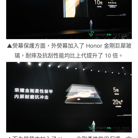
▲熒幕保護方面，外熒幕加入了 Honor 金剛巨犀玻
璃，耐摔及抗刮性能均比上代提升了 10 倍。