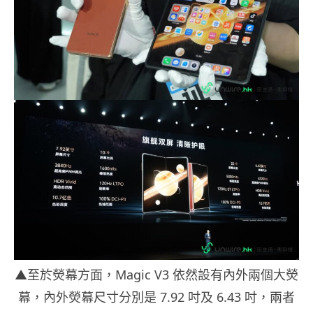
▲至於熒幕方面，Magic V3 依然設有內外兩個大熒
幕，內外熒幕尺寸分別是 7.92 吋及 6.43 吋，兩者