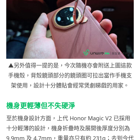
▲另外值得一提的是，今次隨機亦會附送上圖這款
手機殼，背殼鏡頭部分的鏡頭圈可拉出當作手機支
架使用，設計十分體貼會經常煲劇睇戲的用家。
機身更輕薄但不失硬淨
至於機身設計方面，上代 Honor Magic V2 已採用
十分輕薄的設計，機身折疊時及展開後厚度分別為
9.9mm 及 4.7mm，重量亦只有約 231g；去到今代