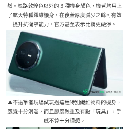
然。絲路敦煌色以外的 3 種機身顏色，機背均用上
了航天特種纖維機身，在後蓋厚度減少之餘可有效
提升抗衡擊能力，官方甚至表示比鋼更硬淨。
▲不過筆者現場試玩過這種特別纖維物料的機身，
感覺十分滑溜，而且膠感較重及有點「玩具」，手
感不算十分理想。