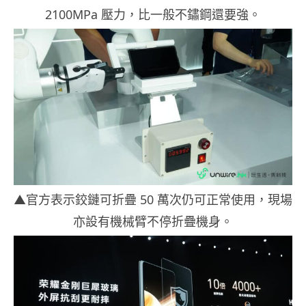
2100MPa 壓力，比一般不鏽鋼還要強。
▲官方表示鉸鏈可折疊 50 萬次仍可正常使用，現場
亦設有機械臂不停折疊機身。