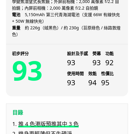
學變焦潛望式長焦鏡；外屏前相機：2,000 萬像素 f/2.2 自
拍鏡；內屏前相機：2,000 萬像素 f/2.2 自拍鏡
電池
5,150mAh 第三代青海湖電池（支援 66W 有線快充
+ 50W 無線快充）
重量
約 226g（絨黑色）/ 約 230g（苔原綠色 / 絲路敦煌
色）
初步評分
設計及手感
熒幕
功能
93
93
93
92
使用時間
效能
性價比
93
94
95
目錄
推 4 色港版預推其中 3 色
機身更輕薄但不失硬淨