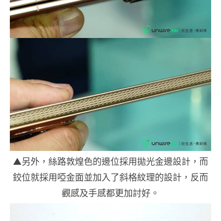
▲另外，絲路敦煌色的邊位採用拋光金邊設計，而
鉸位就採用啞金面並加入了斜格紋理的設計，反而
觀感及手感都更加討好。