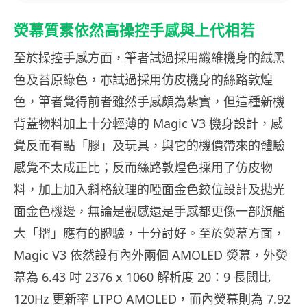
熒幕質素依然高操控手感與上代相若
至於操控手感方面，筆者試過採用纖維機身的絨黑
色及苔原綠色，亦試過採用仿皮機身的絲路敦煌
色，筆者覺得前者雖然手感頗為紮實，但這種新機
背蓋物料加上十分輕薄的 Magic V3 機身設計，感
覺反而有點「膠」及玩具，與它的機價帶來的體驗
感覺不太成正比；反而絲路敦煌色採用了仿皮物
料，加上加入斜格紋理的啞面金色鉸位設計及拋光
面金色機邊，無論是觀感還是手感都更像一部旗艦
大「摺」應有的體驗，十分討好。至於熒幕方面，
Magic V3 依然設有內外兩個 AMOLED 熒幕，外熒
幕為 6.43 吋 2376 x 1060 解析度 20：9 長闊比
120Hz 更新率 LTPO AMOLED，而內熒幕則為 7.92