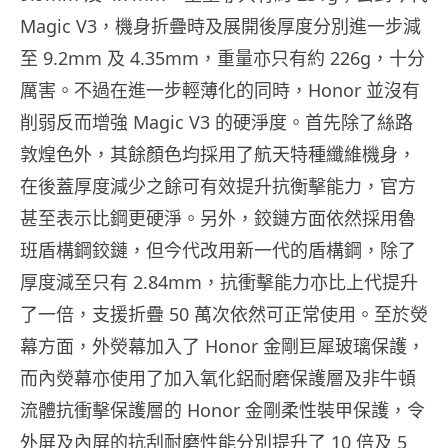
Magic V3，機身折疊時及展開後厚度分別進一步減
至 9.2mm 及 4.35mm，重量亦只有約 226g，十分
厲害。不過在進一步輕薄化的同時，Honor 並沒有
削弱反而增強 Magic V3 的硬淨度。首先除了絲路
敦煌色外，其餘顏色均採用了航天特種纖維機身，
在後蓋厚度減少之餘可有效提升抗衡擊能力，官方
甚至表示比鋼更硬淨。另外，鉸鏈方面依然採用魯
班盾構鋼鉸鏈，但今代改用新一代的盾構鋼，除了
厚度減至只有 2.84mm，抗衝擊能力亦比上代提升
了一倍，支援折疊 50 萬次依然可正常使用。至於熒
幕方面，外熒幕加入了 Honor 金剛巨犀玻璃保護，
而內熒幕亦使用了加入氧化鋁耐磨保護層及非牛頓
流體抗衝擊保護層的 Honor 金剛柔性裝甲保護，令
外屏及內屏的抗刮耐磨性能分別提升了 10 倍及 5