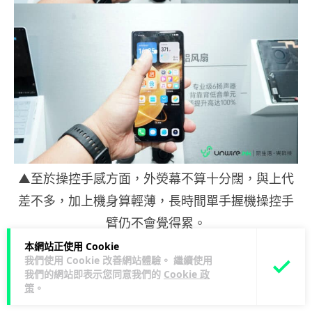
▲至於操控手感方面，外熒幕不算十分闊，與上代
差不多，加上機身算輕薄，長時間單手握機操控手
臂仍不會覺得累。
本網站正使用 Cookie
我們使用 Cookie 改善網站體驗。 繼續使用
熒幕利用 AI 提供更佳護眼效果
我們的網站即表示您同意我們的
Cookie 政
策
。
提起熒幕，今次 Honor 推出的 Magic V3，除了依