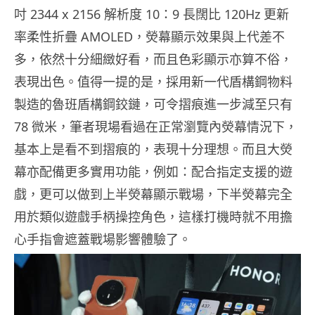
吋 2344 x 2156 解析度 10：9 長闊比 120Hz 更新
率柔性折疊 AMOLED，熒幕顯示效果與上代差不
多，依然十分細緻好看，而且色彩顯示亦算不俗，
表現出色。值得一提的是，採用新一代盾構鋼物料
製造的魯班盾構鋼鉸鏈，可令摺痕進一步減至只有
78 微米，筆者現場看過在正常瀏覽內熒幕情況下，
基本上是看不到摺痕的，表現十分理想。而且大熒
幕亦配備更多實用功能，例如：配合指定支援的遊
戲，更可以做到上半熒幕顯示戰場，下半熒幕完全
用於類似遊戲手柄操控角色，這樣打機時就不用擔
心手指會遮蓋戰場影響體驗了。