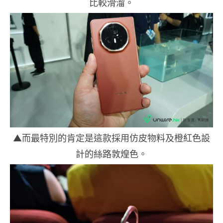
比較滑溜。
▲而最特別的肯定是這款採用仿皮物料及橙紅色設
計的絲路敦煌色。