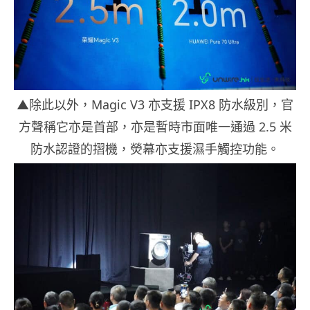
▲除此以外，Magic V3 亦支援 IPX8 防水級別，官
方聲稱它亦是首部，亦是暫時市面唯一通過 2.5 米
防水認證的摺機，熒幕亦支援濕手觸控功能。