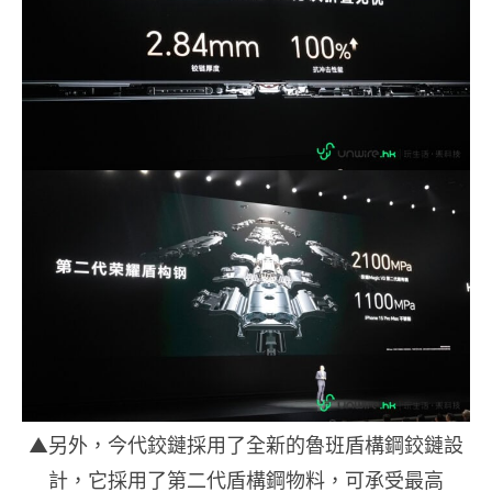
▲另外，今代鉸鏈採用了全新的魯班盾構鋼鉸鏈設
計，它採用了第二代盾構鋼物料，可承受最高