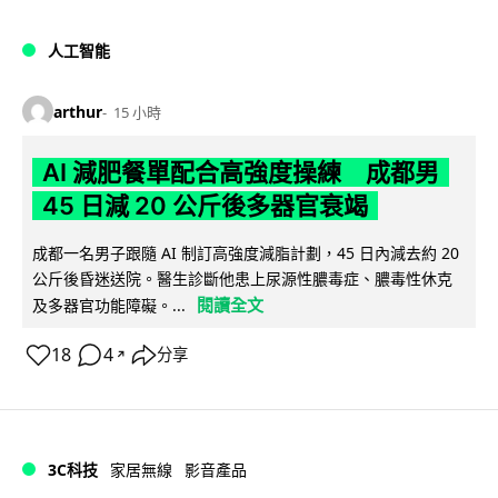
人工智能
arthur
15 小時
AI 減肥餐單配合高強度操練 成都男
45 日減 20 公斤後多器官衰竭
成都一名男子跟隨 AI 制訂高強度減脂計劃，45 日內減去約 20
公斤後昏迷送院。醫生診斷他患上尿源性膿毒症、膿毒性休克
閱讀全文
及多器官功能障礙。...
18
4
分享
↗
3C科技
家居無線
影音產品