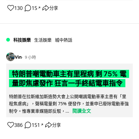
130
15
分享
↗
科技娛樂
生活娛樂
城中熱話
Vin
9 小時
特朗普嘲電動車主有里程病 剩 75% 電
量即焦慮發作 狂言一手終結電車指令
特朗普在拉斯維加斯造勢大會上公開嘲諷電動車車主患有「里
程焦慮病」，聲稱電量剩 75% 便發作，並重申已廢除電動車強
閱讀全文
制令。惟專業車媒隨即反駁，...
386
151
分享
↗