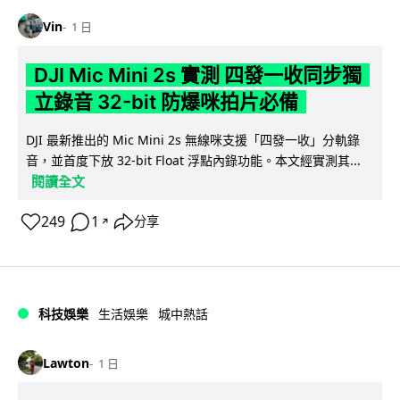
Vin
1 日
DJI Mic Mini 2s 實測 四發一收同步獨
立錄音 32-bit 防爆咪拍片必備
DJI 最新推出的 Mic Mini 2s 無線咪支援「四發一收」分軌錄
音，並首度下放 32-bit Float 浮點內錄功能。本文經實測其...
閱讀全文
249
1
分享
↗
科技娛樂
生活娛樂
城中熱話
Lawton
1 日