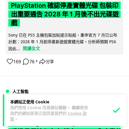
PlayStation 確認停產實體光碟 包裝印
出重要通告 2028 年 1 月後不出光碟遊
戲
Sony 已在 PS5 主機包裝加貼提示貼紙，重申官方 7 月已公布
計劃：2028 年 1 月起停產新遊戲實體光碟。分析師預期 PS6
閱讀全文
因此...
169
76
分享
↗
人工智能
本網站正使用 Cookie
Vin
1 日
我們使用 Cookie 改善網站體驗。 繼續使用
我們的網站即表示您同意我們的
Cookie 政
策
。
Samsung 展示 Galaxy AI 新方向 未來