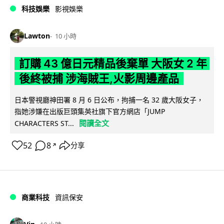
科技娛樂
影視娛樂
Lawton
10 小時
訂購 43 億日元精品後棄單 大阪女 2 年
後終被捕 涉海賊王,火影周邊產品
日本警視廳神田署 8 月 6 日公布，拘捕一名 32 歲大阪女子，
指她涉嫌在出版巨頭集英社旗下官方網店「JUMP
閱讀全文
CHARACTERS ST...
52
8
分享
↗
商業科技
資訊保安