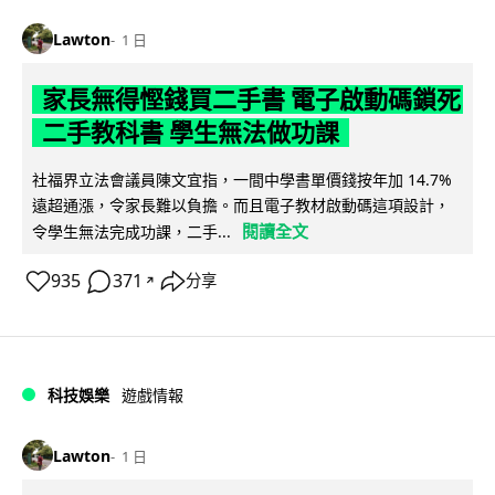
Lawton
1 日
家長無得慳錢買二手書 電子啟動碼鎖死
二手教科書 學生無法做功課
社福界立法會議員陳文宜指，一間中學書單價錢按年加 14.7%
遠超通漲，令家長難以負擔。而且電子教材啟動碼這項設計，
閱讀全文
令學生無法完成功課，二手...
935
371
分享
↗
科技娛樂
遊戲情報
Lawton
1 日