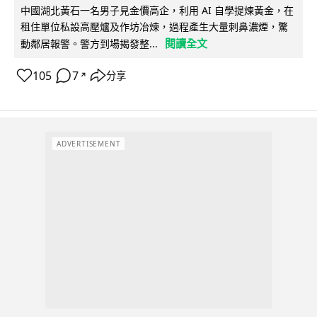
中國湖北黃石一名男子見金價高企，利用 AI 自學提煉黃金，在
租住單位私設高壓爐及作坊冶煉，過程產生大量刺鼻濃煙，驚
閱讀全文
動鄰居報警。警方到場揭發整...
105
7
分享
↗
ADVERTISEMENT