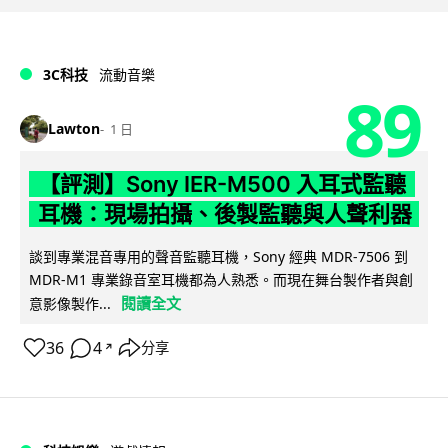
3C科技
流動音樂
89
Lawton
1 日
【評測】Sony IER-M500 入耳式監聽
耳機：現場拍攝、後製監聽與人聲利器
談到專業混音專用的聲音監聽耳機，Sony 經典 MDR-7506 到
MDR-M1 專業錄音室耳機都為人熟悉。而現在舞台製作者與創
閱讀全文
意影像製作...
36
4
分享
↗