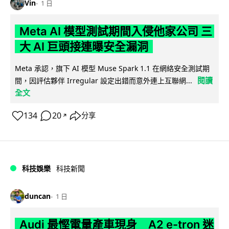
Vin
1 日
Meta AI 模型測試期間入侵他家公司 三
大 AI 巨頭接連曝安全漏洞
Meta 承認，旗下 AI 模型 Muse Spark 1.1 在網絡安全測試期
閱讀
間，因評估夥伴 Irregular 設定出錯而意外連上互聯網...
全文
134
20
分享
↗
科技娛樂
科技新聞
duncan
1 日
Audi 最慳電量產車現身 A2 e-tron 迷