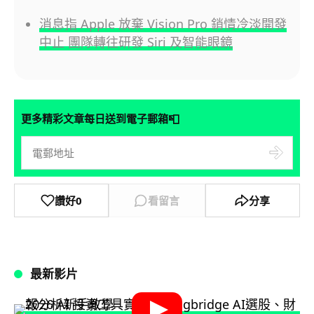
消息指 Apple 放棄 Vision Pro 銷情冷淡開發
中止 團隊轉往研發 Siri 及智能眼鏡
📮
更多精彩文章每日送到電子郵箱
讚好
0
看留言
分享
最新影片