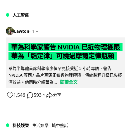
人工智能
Lawton
1 日
華為科學家警告 NVIDIA 已近物理極限
華為「韜定律」可繞過摩爾定律瓶頸
華為半導體首席科學家廖恒罕見接受近 5 小時專訪，警告
NVIDIA 等西方晶片巨頭正逼近物理極限，傳統製程升級已失經
閱讀全文
濟效益。他同時介紹華為...
1,546
593
分享
↗
科技娛樂
生活娛樂
城中熱話