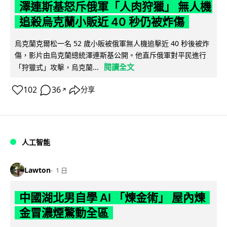
澤連斯基怒斥俄軍「人肉狩獵」 無人機
追殺烏克蘭小販近 40 秒仍被炸傷
烏克蘭克爾松一名 52 歲小販被俄軍無人機追擊近 40 秒後被炸
傷，影片由烏克蘭總統澤連斯基公開。他直斥俄軍對平民進行
閱讀全文
「狩獵式」攻擊，烏克蘭...
102
36
分享
↗
人工智能
Lawton
1 日
中國湖北男自學 AI 「煉金術」 屋內煉
金冒濃煙驚動全區