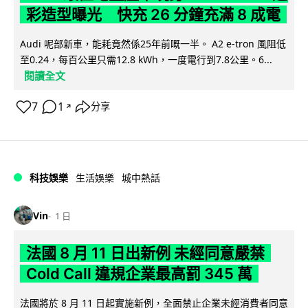
彩造型曝光 快充 26 分鐘充滿 8 成電
Audi 呢部新車，能耗竟然係25年前嘅一半。 A2 e-tron 風阻低
至0.24，每百公里只需12.8 kWh，一度電行到7.8公里。6...
閱讀全文
7
1
分享
↗
科技娛樂
生活娛樂
城中熱話
Vin
1 日
法國 8 月 11 日出新例 未經同意嚴禁
Cold Call 違規企業最高罰 345 萬
法國將於 8 月 11 日起實施新例，全面禁止企業未經消費者同意