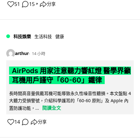
51
15
分享
↗
科技娛樂
生活科技
健康
arthur
14 小時
AirPods 用家注意聽力響紅燈 醫學界籲
耳機用戶謹守「60-60」鐵律
長時間高音量佩戴耳機可能導致永久性噪音性聽損。本文盤點 4
大聽力受損警號，介紹科學護耳的「60-60 原則」及 Apple 內
閱讀全文
置防護功能，...
14
分享