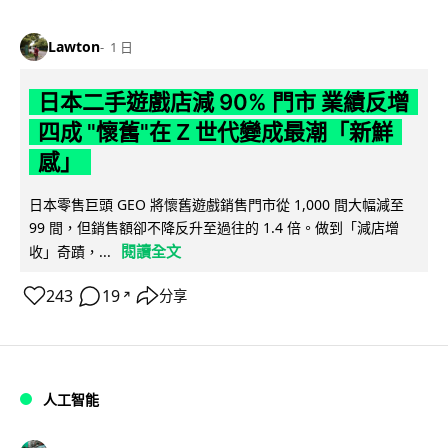
Lawton
1 日
日本二手遊戲店減 90% 門市 業績反增
四成 "懷舊"在 Z 世代變成最潮「新鮮
感」
日本零售巨頭 GEO 將懷舊遊戲銷售門市從 1,000 間大幅減至
99 間，但銷售額卻不降反升至過往的 1.4 倍。做到「減店增
閱讀全文
收」奇蹟，...
243
19
分享
↗
人工智能