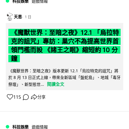
科技娛樂
遊戲情報
天恩
1 日
《魔獸世界：至暗之夜》12.1 「烏拉特
克的詛咒」專訪：巢穴不為提高世界首
領門檻而設 《諸王之眠》縮短約 10 分
鐘
《魔獸世界：至暗之夜》版本更新 12.1「烏拉特克的詛咒」將
於 8 月 13 日正式上線，帶來全新區域「盤蛇島」、地城「毒牙
閱讀全文
祭壇」、新型態世...
115
分享
科技娛樂
遊戲情報