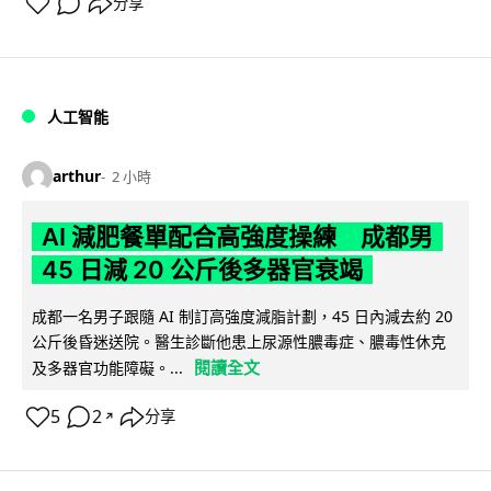
分享
人工智能
arthur
2 小時
AI 減肥餐單配合高強度操練 成都男
45 日減 20 公斤後多器官衰竭
成都一名男子跟隨 AI 制訂高強度減脂計劃，45 日內減去約 20
公斤後昏迷送院。醫生診斷他患上尿源性膿毒症、膿毒性休克
閱讀全文
及多器官功能障礙。...
5
2
分享
↗