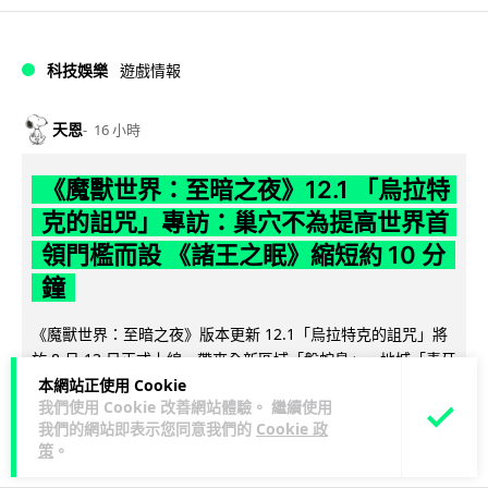
科技娛樂
遊戲情報
天恩
16 小時
《魔獸世界：至暗之夜》12.1 「烏拉特
克的詛咒」專訪：巢穴不為提高世界首
領門檻而設 《諸王之眠》縮短約 10 分
鐘
《魔獸世界：至暗之夜》版本更新 12.1「烏拉特克的詛咒」將
於 8 月 13 日正式上線，帶來全新區域「盤蛇島」、地城「毒牙
閱讀全文
祭壇」、新型態世...
本網站正使用 Cookie
我們使用 Cookie 改善網站體驗。 繼續使用
我們的網站即表示您同意我們的
Cookie 政
71
分享
策
。