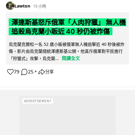
Lawton
15 小時
澤連斯基怒斥俄軍「人肉狩獵」 無人機
追殺烏克蘭小販近 40 秒仍被炸傷
烏克蘭克爾松一名 52 歲小販被俄軍無人機追擊近 40 秒後被炸
傷，影片由烏克蘭總統澤連斯基公開。他直斥俄軍對平民進行
閱讀全文
「狩獵式」攻擊，烏克蘭...
79
25
分享
↗
ADVERTISEMENT