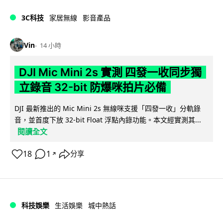
3C科技
家居無線
影音產品
Vin
14 小時
DJI Mic Mini 2s 實測 四發一收同步獨
立錄音 32-bit 防爆咪拍片必備
DJI 最新推出的 Mic Mini 2s 無線咪支援「四發一收」分軌錄
音，並首度下放 32-bit Float 浮點內錄功能。本文經實測其...
閱讀全文
18
1
分享
↗
科技娛樂
生活娛樂
城中熱話