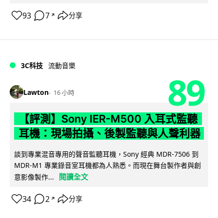
93
7
分享
↗
3C科技
流動音樂
89
Lawton
16 小時
【評測】Sony IER-M500 入耳式監聽
耳機：現場拍攝、後製監聽與人聲利器
談到專業混音專用的聲音監聽耳機，Sony 經典 MDR-7506 到
MDR-M1 專業錄音室耳機都為人熟悉。而現在舞台製作者與創
閱讀全文
意影像製作...
34
2
分享
↗