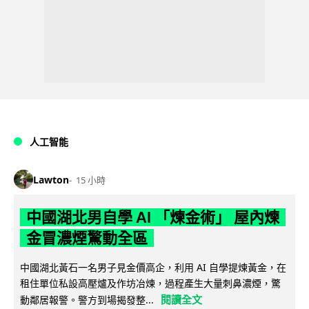
人工智能
Lawton
15 小時
中國湖北男自學 AI 「煉金術」 屋內煉
金冒濃煙驚動全區
中國湖北黃石一名男子見金價高企，利用 AI 自學提煉黃金，在
租住單位私設高壓爐及作坊冶煉，過程產生大量刺鼻濃煙，驚
閱讀全文
動鄰居報警。警方到場揭發整...