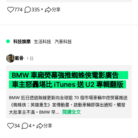
774
335
分享
↗
科技娛樂
生活科技
汽車科技
藍骨
1 日
BMW 車廂熒幕強推蜘蛛俠電影廣告
車主怒轟堪比 iTunes 送 U2 專輯翻版
BMW 近日透過無線更新向全球逾 70 個市場車輛中控熒幕推送
《蜘蛛俠：英雄重生》宣傳動畫，啟動車輛即彈出通知，觸發
閱讀全文
大批車主不滿。BMW 早...
34
4
分享
↗