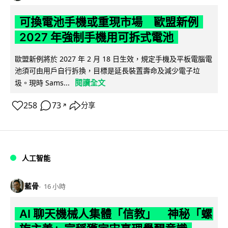
可換電池手機或重現市場 歐盟新例
2027 年強制手機用可拆式電池
歐盟新例將於 2027 年 2 月 18 日生效，規定手機及平板電腦電
池須可由用戶自行拆換，目標是延長裝置壽命及減少電子垃
閱讀全文
圾。現時 Sams...
258
73
分享
↗
人工智能
藍骨
16 小時
AI 聊天機械人集體「信教」 神秘「螺