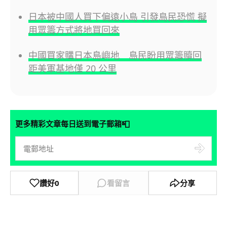
日本被中國人買下偏遠小島 引發島民恐慌 擬
用眾籌方式將地買回來
中國買家購日本島嶼地 島民盼用眾籌贖回
距美軍基地僅 20 公里
📮
更多精彩文章每日送到電子郵箱
讚好
0
看留言
分享