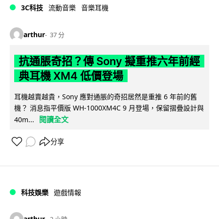
3C科技
流動音樂
音樂耳機
arthur
37 分
抗通脹奇招？傳 Sony 擬重推六年前經
典耳機 XM4 低價登場
耳機越賣越貴，Sony 應對通脹的奇招居然是重推 6 年前的舊
機？ 消息指平價版 WH-1000XM4C 9 月登場，保留摺疊設計與
閱讀全文
40m...
分享
科技娛樂
遊戲情報
arthur