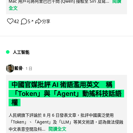
閱讀
Mac 用戶可將阿里巴巴千問 (Qwen) 接駁至 Siri 及寫...
全文
42
5
分享
↗
人工智能
藍骨
1 日
中國官媒批評 AI 術語濫用英文 稱
「Token」與「Agent」動搖科技話語
權
人民網旗下評論於 8 月 6 日發表文章，批評中國廣泛使用
「Token」、「Agent」及「LLM」等英文術語，認為做法侵蝕
閱讀全文
中文表意空間及科...