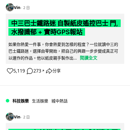
Vin
2 日
中三巴士鐵路迷 自製紙皮遙控巴士 門,
水撥識郁 + 實時GPS報站
如果你熱愛一件事，你會熱愛到怎樣的程度？一位就讀中三的
巴士鐵路迷，選擇由零開始，把自己的興趣一步步變成真正可
閱讀全文
以運作的作品。他以紙皮親手製作出...
5,119
273
分享
↗
科技娛樂
生活娛樂
城中熱話
Vin
2 日