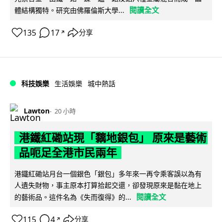
閱讀全文
體結構獨特。研究由佛羅倫斯大學...
135
17
分享
↗
科技娛樂
生活娛樂
城中熱話
Lawton
20 小時
港鐵紅磡站現「黐地銀包」 原來是藝術
品呃足全港市民兩年
港鐵紅磡站月台一個銀色「銀包」多年來一再令乘客誤以為有
人遺失財物，事主原本打算拾起交還，卻發現原來是黏在地上
閱讀全文
的藝術品。這件名為《失而復得》的...
115
4
分享
↗