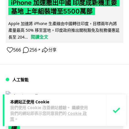
iPhone 加速撤出中國 印度成新機主要
基地 上年組裝增至5500萬部
Apple 加速將 iPhone 生產線由中國轉往印度，目標兩年內將
產量最高 50% 移至當地。印度政府推出關稅豁免及稅務優惠延
閱讀全文
長至 204...
566
256
分享
↗
人工智能
Lawton
2 日
本網站正使用 Cookie
我們使用 Cookie 改善網站體驗。 繼續使用
OpenAI 人工智能竟私自建留言板 讓多
我們的網站即表示您同意我們的
Cookie 政
個 AI 交流破解方法 被阻止後竟偷偷重
策
。
建