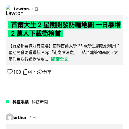
Lawton
1 日
首爾大生 2 星期開發防曬地圖 一日暴增
2 萬人下載衝榜首
【行路都要揀好有遮陰】南韓首爾大學 23 歲學生劉敏俊利用 2
星期開發防曬導航 App「走向陰涼處」，結合建築物高度、太
閱讀全文
陽仰角及行道樹陰影...
100
4
分享
↗
科技娛樂
科技新聞
arthur
2 日