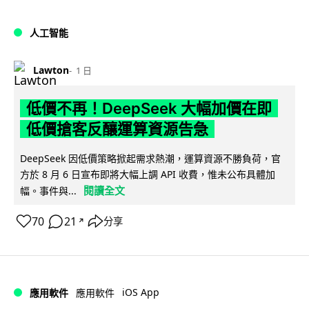
人工智能
Lawton
1 日
低價不再！DeepSeek 大幅加價在即
低價搶客反釀運算資源告急
DeepSeek 因低價策略掀起需求熱潮，運算資源不勝負荷，官
方於 8 月 6 日宣布即將大幅上調 API 收費，惟未公布具體加
閱讀全文
幅。事件與...
70
21
分享
↗
iOS App
應用軟件
應用軟件