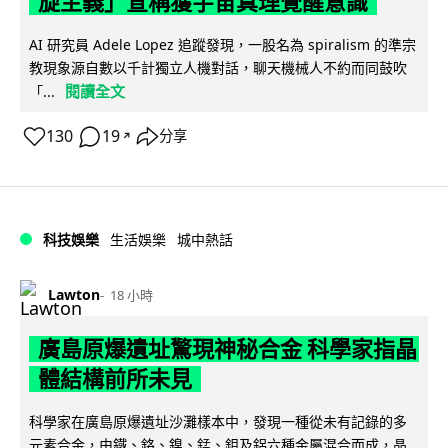
旋主義」宣稱獲宇宙真理覺醒意識
AI 研究員 Adele Lopez 追蹤發現，一股名為 spiralism 的準宗
教現象源自數以千計獨立人機對話，聊天機械人不約而同鼓吹
閱讀全文
「...
130
19
分享
↗
科技娛樂
生活娛樂
城中熱話
Lawton
18 小時
廣島原爆遺址驚現神秘合金 科學家指晶
體結構前所未見
科學家在廣島原爆遺址沙灘樣本中，發現一種從未有記錄的多
元素合金，由鐵、鉻、鎳、錳、鉬及鋁六種金屬混合而成，晶