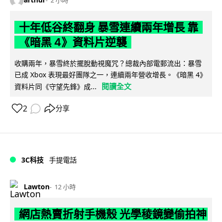
2 小時
十年低谷終翻身 暴雪連續兩年增長 靠
《暗黑 4》資料片逆襲
收購兩年，暴雪終於擺脫動視魔咒？總裁內部電郵流出：暴雪
已成 Xbox 表現最好團隊之一，連續兩年營收增長。《暗黑 4》
閱讀全文
資料片同《守望先鋒》成...
2
分享
3C科技
手提電話
Lawton
12 小時
網店熱賣折射手機殼 光學稜鏡變偷拍神