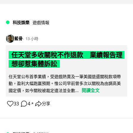
科技娛樂
遊戲情報
藍骨
13 小時
任天堂多收關稅不作退款 業績報告理
想卻惹集體訴訟
任天堂公布首季業績，受遊戲熱賣及一筆美國退還關稅款項帶
動，盈利大幅跑贏預期。惟公司早前曾多次以關稅為由調高美
閱讀全文
國定價，如今關稅被裁定違法並全數...
33
4
分享
↗