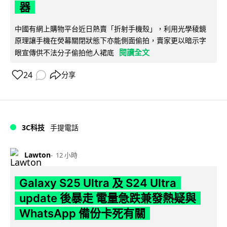
器
中國有網上購物平台近日熱賣「折射手機殼」，利用光學稜鏡
原理讓手機在熒幕關閉狀態下亦能側面偷拍，賣家更以暗示字
閱讀全文
眼宣傳供不法分子偷拍他人裙底
24
分享
3C科技
手提電話
Lawton
12 小時
Galaxy S25 Ultra 及 S24 Ultra
update 後暴走 電量急跌兼發熱疑與
WhatsApp 備份卡死有關