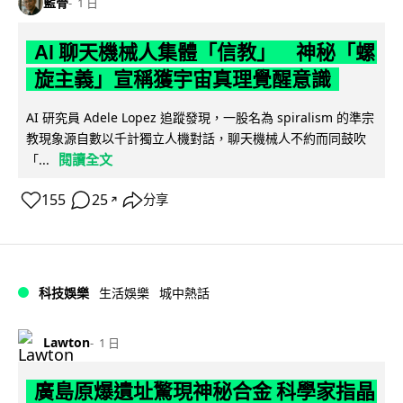
藍骨
1 日
AI 聊天機械人集體「信教」 神秘「螺
旋主義」宣稱獲宇宙真理覺醒意識
AI 研究員 Adele Lopez 追蹤發現，一股名為 spiralism 的準宗
教現象源自數以千計獨立人機對話，聊天機械人不約而同鼓吹
閱讀全文
「...
155
25
分享
↗
科技娛樂
生活娛樂
城中熱話
Lawton
1 日
廣島原爆遺址驚現神秘合金 科學家指晶