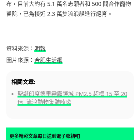
布，目前大約有 5.1 萬名志願者和 500 間合作寵物
醫院，已為接近 2.3 萬隻流浪貓進行絕育。
資料來源：
明報
圖片來源：
合肥生活網
相關文章:
聖誕印度德里霧霾鎖城 PM2.5 超標 15 至 20
倍 流浪動物集體咳嗽
📮
更多精彩文章每日送到電子郵箱