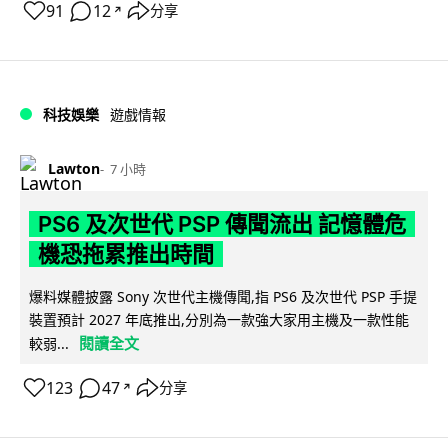
91
12
分享
↗
科技娛樂
遊戲情報
Lawton
7 小時
PS6 及次世代 PSP 傳聞流出 記憶體危
機恐拖累推出時間
爆料媒體披露 Sony 次世代主機傳聞,指 PS6 及次世代 PSP 手提
裝置預計 2027 年底推出,分別為一款強大家用主機及一款性能
閱讀全文
較弱...
123
47
分享
↗