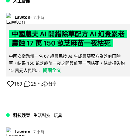
人工智能
Lawton
7 小時
中國農夫 AI 開錯除草配方 AI 幻覺累老
農蝕 17 萬 150 畝芝麻苗一夜枯死
中國安徽滁州一名 67 歲農民按 AI 生成農藥配方為芝麻田除
草，結果 150 畝芝麻苗一夜之間與雜草一同枯死，估計損失約
閱讀全文
15 萬元人民幣...
169
25
分享
↗
科技娛樂
生活科技
玩具
Lawton
7 小時