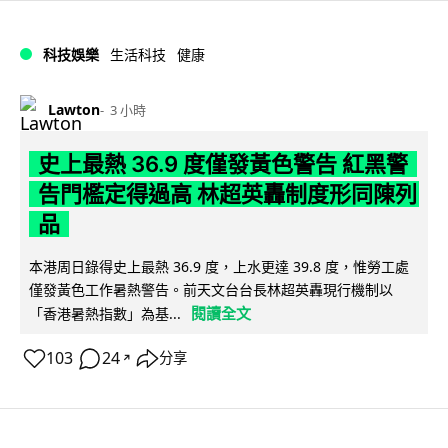
科技娛樂
生活科技
健康
Lawton
3 小時
史上最熱 36.9 度僅發黃色警告 紅黑警
告門檻定得過高 林超英轟制度形同陳列
品
本港周日錄得史上最熱 36.9 度，上水更達 39.8 度，惟勞工處
僅發黃色工作暑熱警告。前天文台台長林超英轟現行機制以
閱讀全文
「香港暑熱指數」為基...
103
24
分享
↗