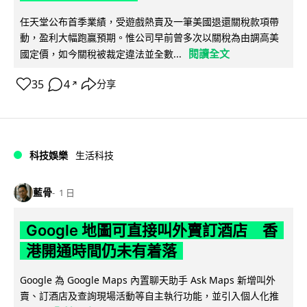
任天堂公布首季業績，受遊戲熱賣及一筆美國退還關稅款項帶
動，盈利大幅跑贏預期。惟公司早前曾多次以關稅為由調高美
閱讀全文
國定價，如今關稅被裁定違法並全數...
35
4
分享
↗
科技娛樂
生活科技
藍骨
1 日
Google 地圖可直接叫外賣訂酒店 香
港開通時間仍未有着落
Google 為 Google Maps 內置聊天助手 Ask Maps 新增叫外
賣、訂酒店及查詢現場活動等自主執行功能，並引入個人化推