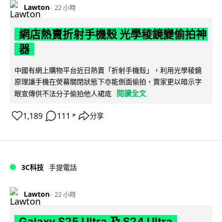
Lawton
22 小時
網店熱賣折射手機殼 光學稜鏡變偷拍神
器
中國有網上購物平台近日熱賣「折射手機殼」，利用光學稜鏡
原理讓手機在熒幕關閉狀態下亦能側面偷拍，賣家更以暗示字
閱讀全文
眼宣傳供不法分子偷拍他人裙底
1,189
111
分享
↗
3C科技
手提電話
Lawton
22 小時
Galaxy S25 Ultra 及 S24 Ultra