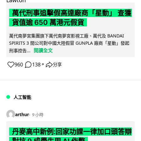
萬代刑事追擊假高達廠商「星動」 查獲
貨值逾 650 萬港元假貨
萬代南夢宮集團旗下萬代南夢宮影視工廠、萬代及 BANDAI
SPIRITS 3 間公司對中國大陸假冒 GUNPLA 廠商「星動」發起
閱讀全文
刑事控告...
960
138
分享
↗
人工智能
arthur
9 小時
丹麥高中新例:回家功課一律加口頭答辯