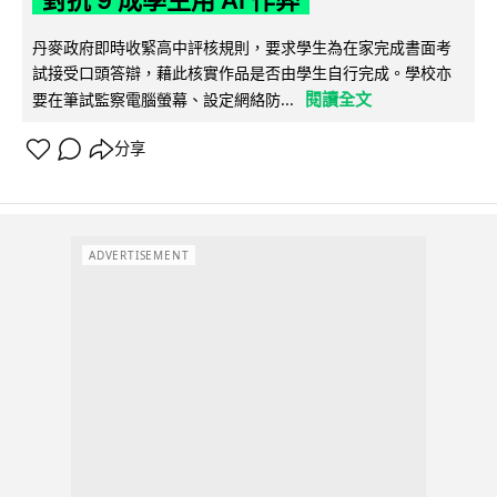
對抗 9 成學生用 AI 作弊
丹麥政府即時收緊高中評核規則，要求學生為在家完成書面考
試接受口頭答辯，藉此核實作品是否由學生自行完成。學校亦
閱讀全文
要在筆試監察電腦螢幕、設定網絡防...
分享
ADVERTISEMENT