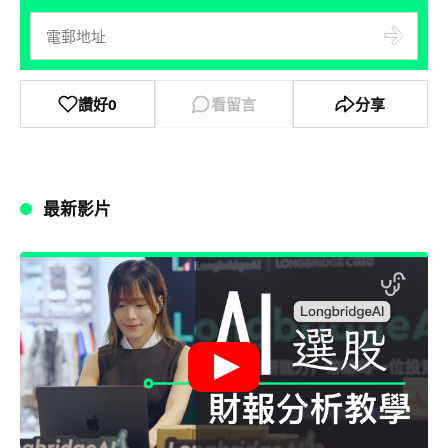
讚好
0
看留言
分享
最新影片