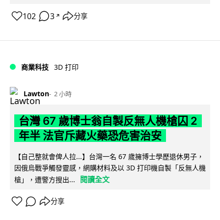
102
3
分享
↗
商業科技
3D 打印
Lawton
2 小時
台灣 67 歲博士翁自製反無人機槍囚 2
年半 法官斥藏火藥恐危害治安
【自己整就會俾人拉...】台灣一名 67 歲擁博士學歷退休男子，
因俄烏戰爭觸發靈感，網購材料及以 3D 打印機自製「反無人機
閱讀全文
槍」，遭警方搜出...
分享