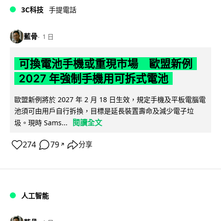
3C科技
手提電話
藍骨
1 日
可換電池手機或重現市場 歐盟新例
2027 年強制手機用可拆式電池
歐盟新例將於 2027 年 2 月 18 日生效，規定手機及平板電腦電
池須可由用戶自行拆換，目標是延長裝置壽命及減少電子垃
閱讀全文
圾。現時 Sams...
274
79
分享
↗
人工智能