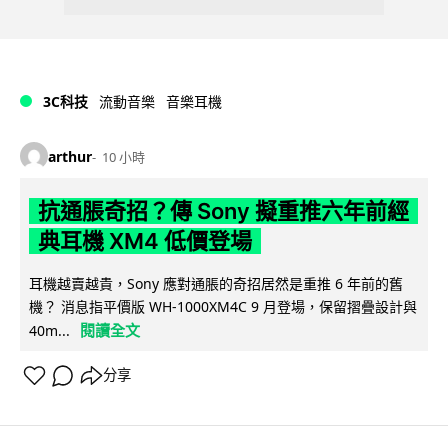
3C科技
流動音樂
音樂耳機
arthur
10 小時
抗通脹奇招？傳 Sony 擬重推六年前經
典耳機 XM4 低價登場
耳機越賣越貴，Sony 應對通脹的奇招居然是重推 6 年前的舊
機？ 消息指平價版 WH-1000XM4C 9 月登場，保留摺疊設計與
閱讀全文
40m...
分享