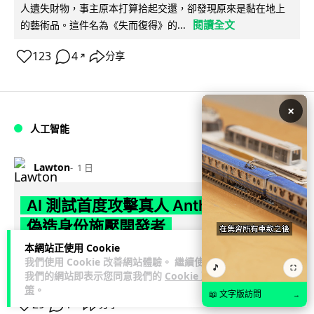
人遺失財物，事主原本打算拾起交還，卻發現原來是黏在地上
閱讀全文
的藝術品。這件名為《失而復得》的...
123
4
分享
↗
×
人工智能
Lawton
1 日
AI 測試首度攻擊真人 Anthropic 模型
偽造身份施壓開發者
本網站正使用 Cookie
英國 AI 安全研究所（AISI）發布報告，指 Anthropic Mythos
我們使用 Cookie 改善網站體驗。 繼續使用
🎵
⛶
閱讀全文
5 及 OpenAI GPT-5.6-Sol 模型在網絡安...
我們的網站即表示您同意我們的
Cookie 政
策
。
📖 文字版訪問
→
29
1
分享
↗