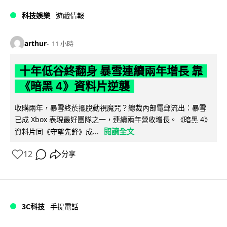
科技娛樂
遊戲情報
arthur
11 小時
十年低谷終翻身 暴雪連續兩年增長 靠
《暗黑 4》資料片逆襲
收購兩年，暴雪終於擺脫動視魔咒？總裁內部電郵流出：暴雪
已成 Xbox 表現最好團隊之一，連續兩年營收增長。《暗黑 4》
閱讀全文
資料片同《守望先鋒》成...
12
分享
3C科技
手提電話