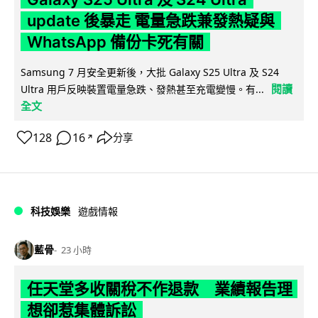
update 後暴走 電量急跌兼發熱疑與
WhatsApp 備份卡死有關
Samsung 7 月安全更新後，大批 Galaxy S25 Ultra 及 S24
閱讀
Ultra 用戶反映裝置電量急跌、發熱甚至充電變慢。有...
全文
128
16
分享
↗
科技娛樂
遊戲情報
藍骨
23 小時
任天堂多收關稅不作退款 業績報告理
想卻惹集體訴訟