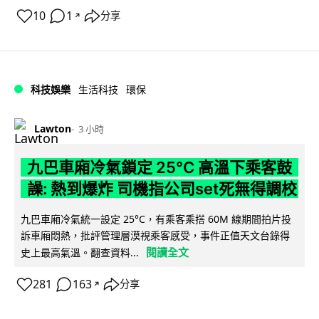
10
1
分享
↗
科技娛樂
生活科技
環保
Lawton
3 小時
九巴車廂冷氣鎖定 25°C 高溫下乘客鼓
譟: 熱到爆炸 司機指公司set死無得調校
九巴車廂冷氣統一設定 25°C，有乘客乘搭 60M 線期間拍片投
訴車廂悶熱，批評管理層漠視乘客感受，事件正值天文台錄得
閱讀全文
史上最高氣溫。翻查資料...
281
163
分享
↗