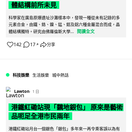
體結構前所未見
科學家在廣島原爆遺址沙灘樣本中，發現一種從未有記錄的多
元素合金，由鐵、鉻、鎳、錳、鉬及鋁六種金屬混合而成，晶
閱讀全文
體結構獨特。研究由佛羅倫斯大學...
142
17
分享
↗
科技娛樂
生活娛樂
城中熱話
Lawton
1 日
港鐵紅磡站現「黐地銀包」 原來是藝術
品呃足全港市民兩年
港鐵紅磡站月台一個銀色「銀包」多年來一再令乘客誤以為有