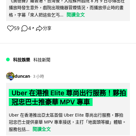
《奧德賽》繼香港、台灣後，大陸蘇州戲院 8 月 9 日亦傳出在
播放時發生意外，戲院出現機器冒煙情況，而播放停止時的畫
閱讀全文
格，字幕「來人把這些乞丐...
59
4
分享
↗
科技娛樂
科技新聞
duncan
3 小時
Uber 在港推 Elite 尊尚出行服務！夥拍
冠忠巴士推豪華 MPV 專車
Uber 在香港推出亞太區首個 Uber Elite 尊尚出行服務，夥拍
冠忠巴士提供豪華 MPV 專車接送，主打「地面頭等艙」體驗。
閱讀全文
服務包括...