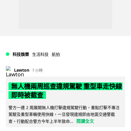
科技娛樂
生活科技
航拍
Lawton
7 小時
無人機兩周巡查違規駕駛 重型車走快線
即時被截查
警方一連 2 周展開無人機打擊違規駕駛行動，重點打擊不專注
駕駛及重型車輛使用快線，一旦發現違規即由地面交通警截
閱讀全文
查。行動配合警方今年上半年致命...