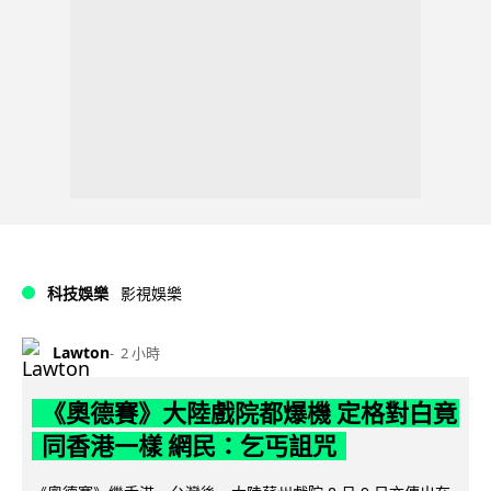
科技娛樂
影視娛樂
Lawton
2 小時
《奧德賽》大陸戲院都爆機 定格對白竟
同香港一樣 網民：乞丐詛咒