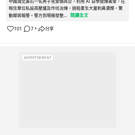
中國湖北黃石一名男子見金價高企，利用 AI 自學提煉黃金，在
租住單位私設高壓爐及作坊冶煉，過程產生大量刺鼻濃煙，驚
閱讀全文
動鄰居報警。警方到場揭發整...
101
7
分享
↗
ADVERTISEMENT