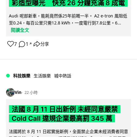
彩造型曝光 快充 26 分鐘充滿 8 成電
Audi 呢部新車，能耗竟然係25年前嘅一半。 A2 e-tron 風阻低
至0.24，每百公里只需12.8 kWh，一度電行到7.8公里。6...
閱讀全文
7
1
分享
↗
科技娛樂
生活娛樂
城中熱話
Vin
22 小時
法國 8 月 11 日出新例 未經同意嚴禁
Cold Call 違規企業最高罰 345 萬
法國將於 8 月 11 日起實施新例，全面禁止企業未經消費者同意