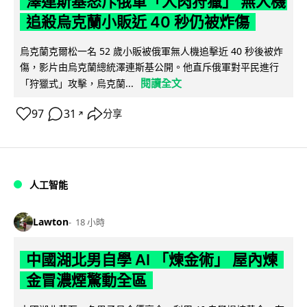
澤連斯基怒斥俄軍「人肉狩獵」 無人機
追殺烏克蘭小販近 40 秒仍被炸傷
烏克蘭克爾松一名 52 歲小販被俄軍無人機追擊近 40 秒後被炸
傷，影片由烏克蘭總統澤連斯基公開。他直斥俄軍對平民進行
閱讀全文
「狩獵式」攻擊，烏克蘭...
97
31
分享
↗
人工智能
Lawton
18 小時
中國湖北男自學 AI 「煉金術」 屋內煉
金冒濃煙驚動全區