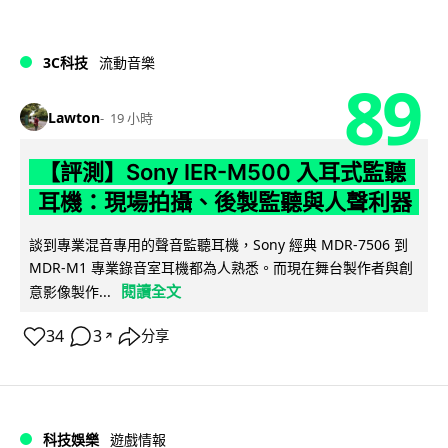
3C科技
流動音樂
89
Lawton
19 小時
【評測】Sony IER-M500 入耳式監聽
耳機：現場拍攝、後製監聽與人聲利器
談到專業混音專用的聲音監聽耳機，Sony 經典 MDR-7506 到
MDR-M1 專業錄音室耳機都為人熟悉。而現在舞台製作者與創
閱讀全文
意影像製作...
34
3
分享
↗
科技娛樂
遊戲情報