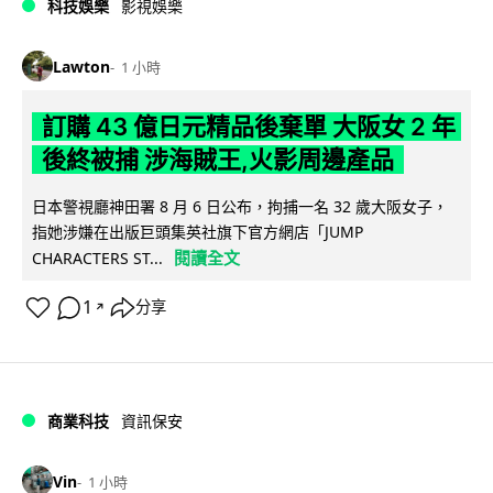
科技娛樂
影視娛樂
Lawton
1 小時
訂購 43 億日元精品後棄單 大阪女 2 年
後終被捕 涉海賊王,火影周邊產品
日本警視廳神田署 8 月 6 日公布，拘捕一名 32 歲大阪女子，
指她涉嫌在出版巨頭集英社旗下官方網店「JUMP
閱讀全文
CHARACTERS ST...
1
分享
↗
商業科技
資訊保安
Vin
1 小時