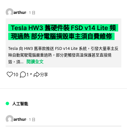
arthur
1 日
Tesla HW3 舊硬件裝 FSD v14 Lite 頻
現過熱 部分電腦損毀車主須自費維修
Tesla 向 HW3 舊車款推送 FSD v14 Lite 系統，引發大量車主反
映自動駕駛電腦嚴重過熱，部分更觸發高溫保護甚至直接燒
閱讀全文
毀，須...
10
1
分享
↗
人工智能
arthur
1 日