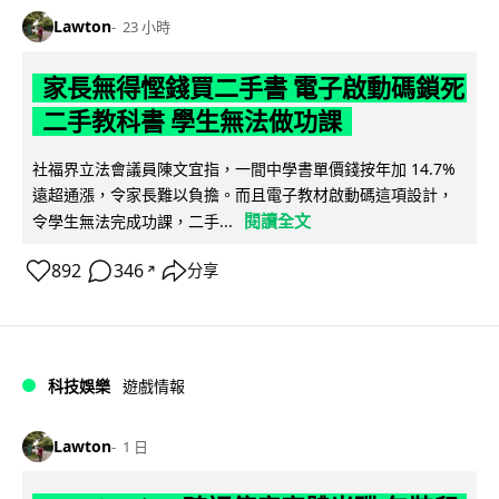
Lawton
23 小時
家長無得慳錢買二手書 電子啟動碼鎖死
二手教科書 學生無法做功課
社福界立法會議員陳文宜指，一間中學書單價錢按年加 14.7%
遠超通漲，令家長難以負擔。而且電子教材啟動碼這項設計，
閱讀全文
令學生無法完成功課，二手...
892
346
分享
↗
科技娛樂
遊戲情報
Lawton
1 日