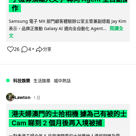
作
Samsung 電子 MX 部門顧客體驗辦公室主管兼副總裁 Jay Kim
閱讀全
表示，品牌正推動 Galaxy AI 邁向全自動化 Agent...
文
26
4
分享
↗
科技娛樂
生活娛樂
城中熱話
Lawton
1 日
港夫婦澳門的士拾相機 據為己有被的士
Cam 睇到 2 個月後再入境被捕
一對香港夫婦今年 5 月遊澳門乘的士拾獲他人遺留相機及電