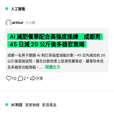
人工智能
arthur
5 小時
AI 減肥餐單配合高強度操練 成都男
45 日減 20 公斤後多器官衰竭
成都一名男子跟隨 AI 制訂高強度減脂計劃，45 日內減去約 20
公斤後昏迷送院。醫生診斷他患上尿源性膿毒症、膿毒性休克
閱讀全文
及多器官功能障礙。...
10
2
分享
↗
3C科技
家居無線
影音產品