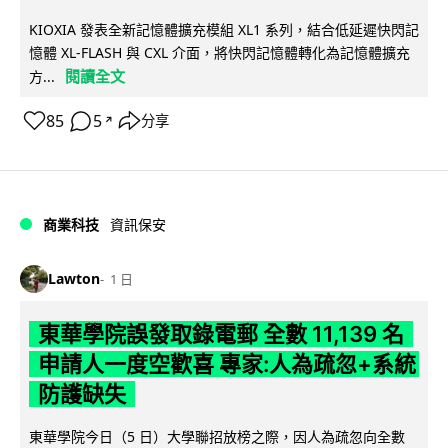
KIOXIA 發表全新記憶體擴充模組 XL1 系列，結合低延遲快閃記
憶體 XL-FLASH 與 CXL 介面，將快閃記憶體轉化為記憶體擴充
閱讀全文
方...
85
5
分享
↗
商業科技
資訊保安
Lawton
1 日
東華學院誤發取錄電郵 全數 11,139 名
申請人一度空歡喜 專家:人為疏忽+系統
防護缺失
東華學院今日（5 日）大學聯招放榜之際，因人為疏忽向全數