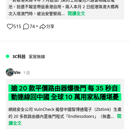
池，拾遺不報並帶返香港自用。兩人本月 2 日經港珠澳大橋再
閱讀全文
次入境澳門時，被治安警察局...
515
74
分享
↗
3C科技
家居無線
Vin
1 日
逾 20 款平價路由器爆後門 每 35 秒自
動連線回中國 全球 10 萬用家私隱堪憂
網絡安全公司 VulnCheck 揭發中國智博通電子（Zbtlink）生產
閱
的 20 多款路由器內置後門程式「Endlessdoors」（無盡...
讀全文