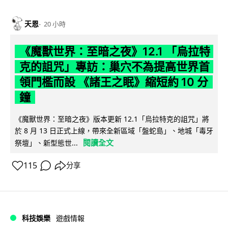
天恩
20 小時
《魔獸世界：至暗之夜》12.1 「烏拉特
克的詛咒」專訪：巢穴不為提高世界首
領門檻而設 《諸王之眠》縮短約 10 分
鐘
《魔獸世界：至暗之夜》版本更新 12.1「烏拉特克的詛咒」將
於 8 月 13 日正式上線，帶來全新區域「盤蛇島」、地城「毒牙
閱讀全文
祭壇」、新型態世...
115
分享
科技娛樂
遊戲情報