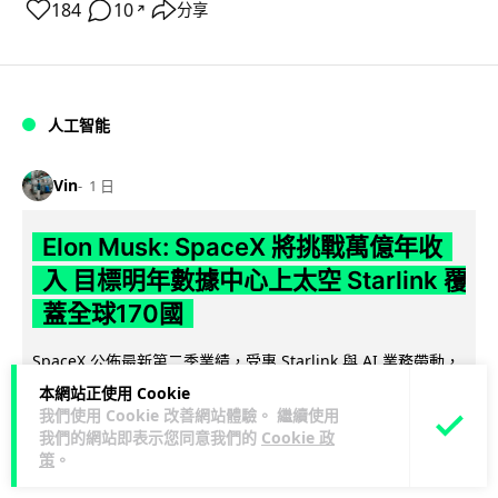
184
10
分享
↗
人工智能
Vin
1 日
Elon Musk: SpaceX 將挑戰萬億年收
入 目標明年數據中心上太空 Starlink 覆
蓋全球170國
SpaceX 公佈最新第二季業績，受惠 Starlink 與 AI 業務帶動，
閱讀
季度收入按年飆升 92% 至 78 億美元。行政總裁 Elon...
本網站正使用 Cookie
全文
我們使用 Cookie 改善網站體驗。 繼續使用
我們的網站即表示您同意我們的
Cookie 政
策
。
142
19
分享
↗