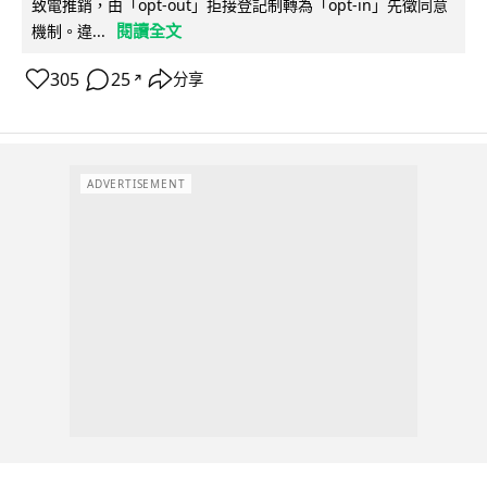
致電推銷，由「opt-out」拒接登記制轉為「opt-in」先徵同意
閱讀全文
機制。違...
305
25
分享
↗
ADVERTISEMENT