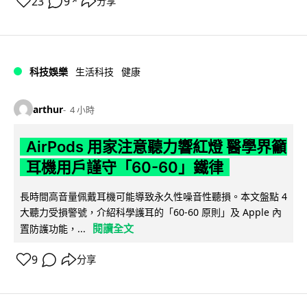
23
9
分享
↗
科技娛樂
生活科技
健康
arthur
4 小時
AirPods 用家注意聽力響紅燈 醫學界籲
耳機用戶謹守「60-60」鐵律
長時間高音量佩戴耳機可能導致永久性噪音性聽損。本文盤點 4
大聽力受損警號，介紹科學護耳的「60-60 原則」及 Apple 內
閱讀全文
置防護功能，...
9
分享