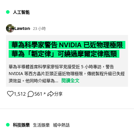
人工智能
Lawton
23 小時
華為科學家警告 NVIDIA 已近物理極限
華為「韜定律」可繞過摩爾定律瓶頸
華為半導體首席科學家廖恒罕見接受近 5 小時專訪，警告
NVIDIA 等西方晶片巨頭正逼近物理極限，傳統製程升級已失經
閱讀全文
濟效益。他同時介紹華為...
1,512
561
分享
↗
科技娛樂
生活娛樂
城中熱話