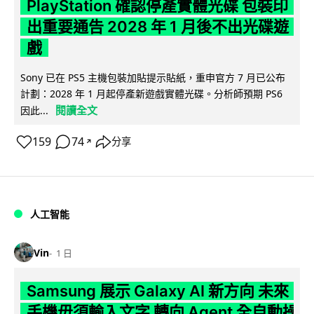
PlayStation 確認停產實體光碟 包裝印
出重要通告 2028 年 1 月後不出光碟遊
戲
Sony 已在 PS5 主機包裝加貼提示貼紙，重申官方 7 月已公布
計劃：2028 年 1 月起停產新遊戲實體光碟。分析師預期 PS6
閱讀全文
因此...
159
74
分享
↗
人工智能
Vin
1 日
Samsung 展示 Galaxy AI 新方向 未來
手機毋須輸入文字 轉向 Agent 全自動操