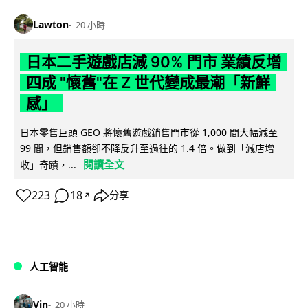
Lawton
20 小時
日本二手遊戲店減 90% 門市 業績反增
四成 "懷舊"在 Z 世代變成最潮「新鮮
感」
日本零售巨頭 GEO 將懷舊遊戲銷售門市從 1,000 間大幅減至
99 間，但銷售額卻不降反升至過往的 1.4 倍。做到「減店增
閱讀全文
收」奇蹟，...
223
18
分享
↗
人工智能
Vin
20 小時