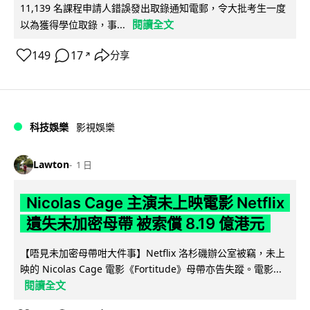
11,139 名課程申請人錯誤發出取錄通知電郵，令大批考生一度
閱讀全文
以為獲得學位取錄，事...
149
17
分享
↗
科技娛樂
影視娛樂
Lawton
1 日
Nicolas Cage 主演未上映電影 Netflix
遺失未加密母帶 被索償 8.19 億港元
【唔見未加密母帶咁大件事】Netflix 洛杉磯辦公室被竊，未上
映的 Nicolas Cage 電影《Fortitude》母帶亦告失蹤。電影...
閱讀全文