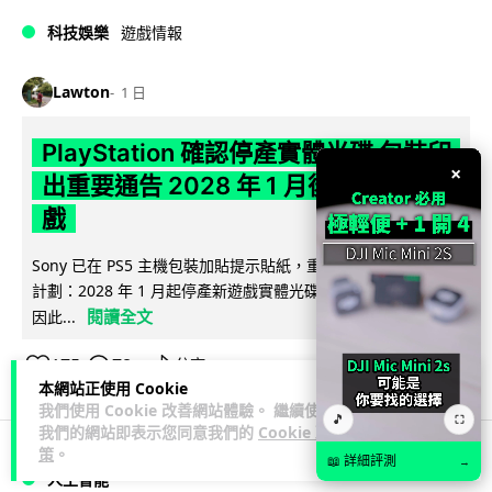
科技娛樂
遊戲情報
Lawton
1 日
PlayStation 確認停產實體光碟 包裝印
×
出重要通告 2028 年 1 月後不出光碟遊
戲
Sony 已在 PS5 主機包裝加貼提示貼紙，重申官方 7 月已公布
計劃：2028 年 1 月起停產新遊戲實體光碟。分析師預期 PS6
閱讀全文
因此...
175
78
分享
↗
本網站正使用 Cookie
我們使用 Cookie 改善網站體驗。 繼續使用
🎵
⛶
我們的網站即表示您同意我們的
Cookie 政
策
。
📖 詳細評測
→
人工智能