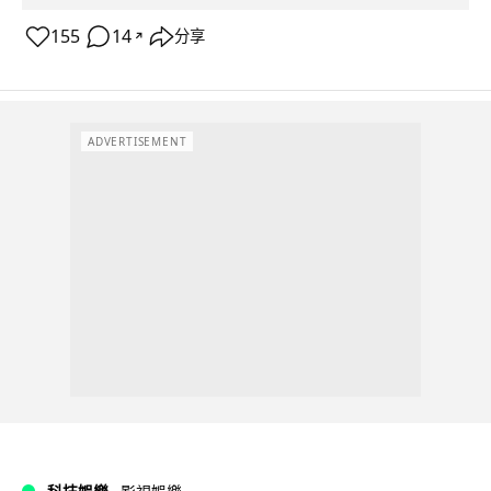
155
14
分享
↗
ADVERTISEMENT