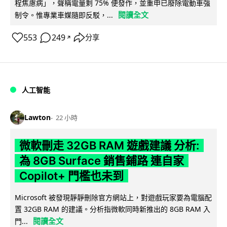
程焦慮病」，聲稱電量剩 75% 便發作，並重申已廢除電動車強
閱讀全文
制令。惟專業車媒隨即反駁，...
553
249
分享
↗
人工智能
Lawton
22 小時
微軟刪走 32GB RAM 遊戲建議 分析:
為 8GB Surface 銷售鋪路 連自家
Copilot+ 門檻也未到
Microsoft 被發現靜靜刪除官方網站上，對遊戲玩家要為電腦配
置 32GB RAM 的建議。分析指微軟同時新推出的 8GB RAM 入
閱讀全文
門...