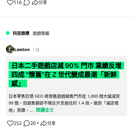
116
分享
科技娛樂
遊戲情報
Lawton
1 日
日本二手遊戲店減 90% 門市 業績反增
四成 "懷舊"在 Z 世代變成最潮「新鮮
感」
日本零售巨頭 GEO 將懷舊遊戲銷售門市從 1,000 間大幅減至
99 間，但銷售額卻不降反升至過往的 1.4 倍。做到「減店增
閱讀全文
收」奇蹟，...
252
20
分享
↗