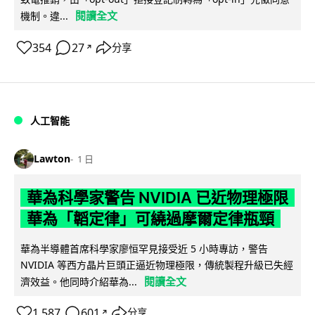
閱讀全文
機制。違...
354
27
分享
↗
人工智能
Lawton
1 日
華為科學家警告 NVIDIA 已近物理極限
華為「韜定律」可繞過摩爾定律瓶頸
華為半導體首席科學家廖恒罕見接受近 5 小時專訪，警告
NVIDIA 等西方晶片巨頭正逼近物理極限，傳統製程升級已失經
閱讀全文
濟效益。他同時介紹華為...
1,587
601
分享
↗