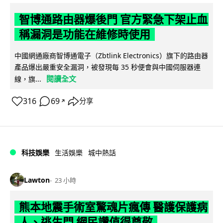
智博通路由器爆後門 官方緊急下架止血
稱漏洞是功能在維修時使用
中國網通廠商智博通電子（Zbtlink Electronics）旗下的路由器
產品爆出嚴重安全漏洞，被發現每 35 秒便會與中國伺服器連
閱讀全文
線，旗...
316
69
分享
↗
科技娛樂
生活娛樂
城中熱話
Lawton
23 小時
熊本地震手術室驚魂片瘋傳 醫護保護病
人、逃生門 網民讚值得尊敬