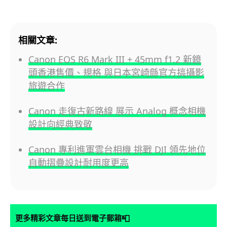
相關文章:
Canon EOS R6 Mark III + 45mm f1.2 新鏡
頭香港售價、規格 與日本宮崎縣官方搞攝影
旅遊合作
Canon 走復古新路線 展示 Analog 概念相機
設計向經典致敬
Canon 專利進軍雲台相機 挑戰 DJI 領先地位
自動摺疊設計耐用度更高
📮
更多精彩文章每日送到電子郵箱