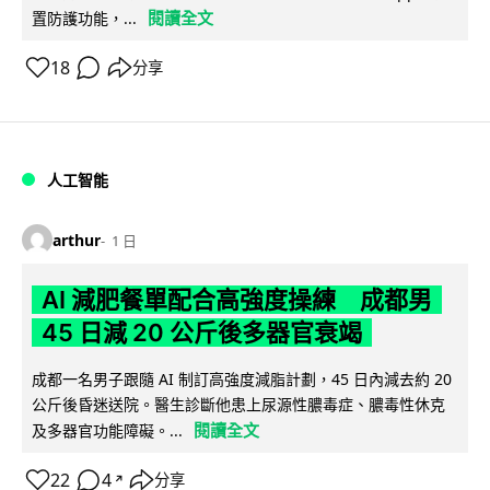
閱讀全文
置防護功能，...
18
分享
人工智能
arthur
1 日
AI 減肥餐單配合高強度操練 成都男
45 日減 20 公斤後多器官衰竭
成都一名男子跟隨 AI 制訂高強度減脂計劃，45 日內減去約 20
公斤後昏迷送院。醫生診斷他患上尿源性膿毒症、膿毒性休克
閱讀全文
及多器官功能障礙。...
22
4
分享
↗