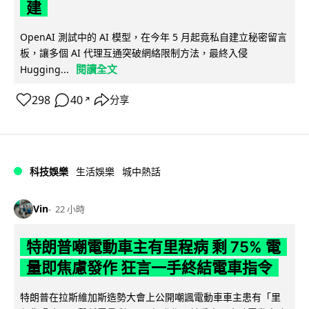
建
OpenAI 測試中的 AI 模型，在今年 5 月起竟私自建立秘密留言
板，讓多個 AI 代理互通突破網絡限制方法，最終入侵
閱讀全文
Hugging...
298
40
分享
↗
科技娛樂
生活娛樂
城中熱話
Vin
22 小時
特朗普嘲電動車主有里程病 剩 75% 電
量即焦慮發作 狂言一手終結電車指令
特朗普在拉斯維加斯造勢大會上公開嘲諷電動車車主患有「里