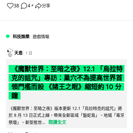
38
4
分享
↗
科技娛樂
遊戲情報
天恩
1 日
《魔獸世界：至暗之夜》12.1 「烏拉特
克的詛咒」專訪：巢穴不為提高世界首
領門檻而設 《諸王之眠》縮短約 10 分
鐘
《魔獸世界：至暗之夜》版本更新 12.1「烏拉特克的詛咒」將
於 8 月 13 日正式上線，帶來全新區域「盤蛇島」、地城「毒牙
閱讀全文
祭壇」、新型態世...