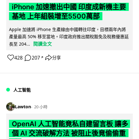
iPhone 加速撤出中國 印度成新機主要
基地 上年組裝增至5500萬部
Apple 加速將 iPhone 生產線由中國轉往印度，目標兩年內將
產量最高 50% 移至當地。印度政府推出關稅豁免及稅務優惠延
閱讀全文
長至 204...
428
207
分享
↗
人工智能
Lawton
20 小時
OpenAI 人工智能竟私自建留言板 讓多
個 AI 交流破解方法 被阻止後竟偷偷重