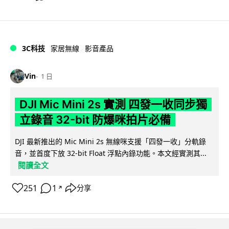
3C科技
家居無線
影音產品
Vin
1 日
DJI Mic Mini 2s 實測 四發一收同步獨
立錄音 32-bit 防爆咪拍片必備
DJI 最新推出的 Mic Mini 2s 無線咪支援「四發一收」分軌錄
音，並首度下放 32-bit Float 浮點內錄功能。本文經實測其...
閱讀全文
251
1
分享
↗