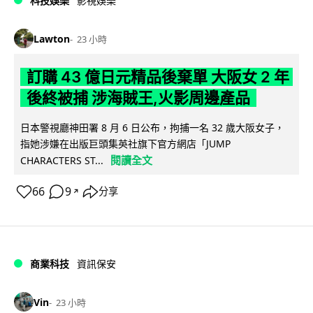
科技娛樂
影視娛樂
Lawton
23 小時
訂購 43 億日元精品後棄單 大阪女 2 年
後終被捕 涉海賊王,火影周邊產品
日本警視廳神田署 8 月 6 日公布，拘捕一名 32 歲大阪女子，
指她涉嫌在出版巨頭集英社旗下官方網店「JUMP
閱讀全文
CHARACTERS ST...
66
9
分享
↗
商業科技
資訊保安
Vin
23 小時