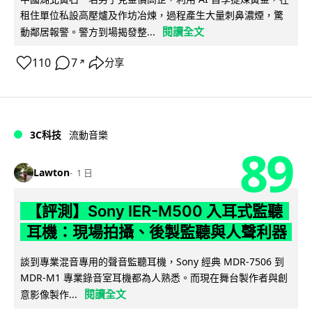
租住單位私設高壓爐及作坊冶煉，過程產生大量刺鼻濃煙，驚
閱讀全文
動鄰居報警。警方到場揭發整...
110
7
分享
↗
3C科技
流動音樂
89
Lawton
1 日
【評測】Sony IER-M500 入耳式監聽
耳機：現場拍攝、後製監聽與人聲利器
談到專業混音專用的聲音監聽耳機，Sony 經典 MDR-7506 到
MDR-M1 專業錄音室耳機都為人熟悉。而現在舞台製作者與創
閱讀全文
意影像製作...