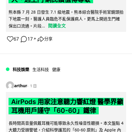
熊本縣 7 月 28 日發生 7.1 級地震，熊本綜合醫院手術室鏡頭拍
下地震一刻，醫護人員臨危不亂保護病人，更馬上開逃生門確
閱讀全文
保出口流通。片段...
67
17
分享
↗
科技娛樂
生活科技
健康
arthur
1 日
AirPods 用家注意聽力響紅燈 醫學界籲
耳機用戶謹守「60-60」鐵律
長時間高音量佩戴耳機可能導致永久性噪音性聽損。本文盤點 4
大聽力受損警號，介紹科學護耳的「60-60 原則」及 Apple 內