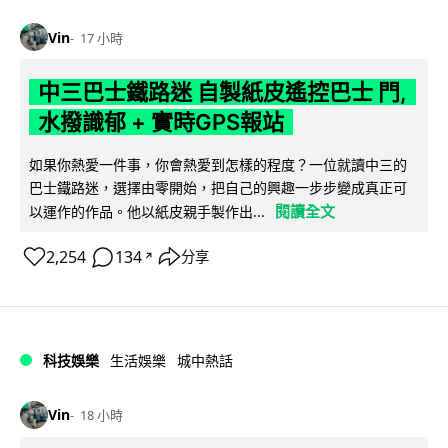
Vin
17 小時
中三巴士鐵路迷 自製紙皮遙控巴士 門,
水撥識郁 + 實時GPS報站
如果你熱愛一件事，你會熱愛到怎樣的程度？一位就讀中三的
巴士鐵路迷，選擇由零開始，把自己的興趣一步步變成真正可
閱讀全文
以運作的作品。他以紙皮親手製作出...
2,254
134
分享
↗
科技娛樂
生活娛樂
城中熱話
Vin
18 小時