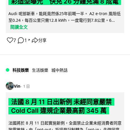
彩造型曝光 快充 26 分鐘充滿 8 成電
Audi 呢部新車，能耗竟然係25年前嘅一半。 A2 e-tron 風阻低
至0.24，每百公里只需12.8 kWh，一度電行到7.8公里。6...
閱讀全文
7
1
分享
↗
科技娛樂
生活娛樂
城中熱話
Vin
1 日
法國 8 月 11 日出新例 未經同意嚴禁
Cold Call 違規企業最高罰 345 萬
法國將於 8 月 11 日起實施新例，全面禁止企業未經消費者同意
致電推銷，由「opt-out」拒接登記制轉為「opt-in」先徵同意