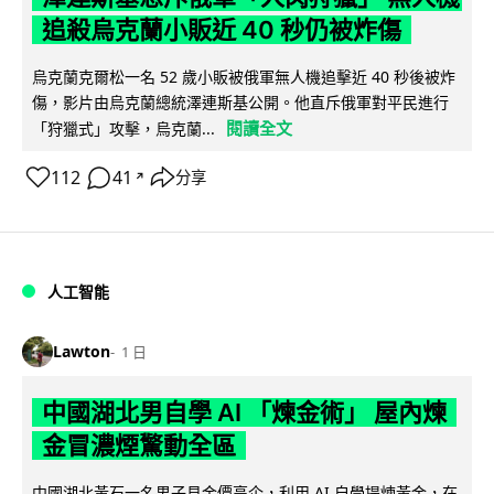
追殺烏克蘭小販近 40 秒仍被炸傷
烏克蘭克爾松一名 52 歲小販被俄軍無人機追擊近 40 秒後被炸
傷，影片由烏克蘭總統澤連斯基公開。他直斥俄軍對平民進行
閱讀全文
「狩獵式」攻擊，烏克蘭...
112
41
分享
↗
人工智能
Lawton
1 日
中國湖北男自學 AI 「煉金術」 屋內煉
金冒濃煙驚動全區
中國湖北黃石一名男子見金價高企，利用 AI 自學提煉黃金，在