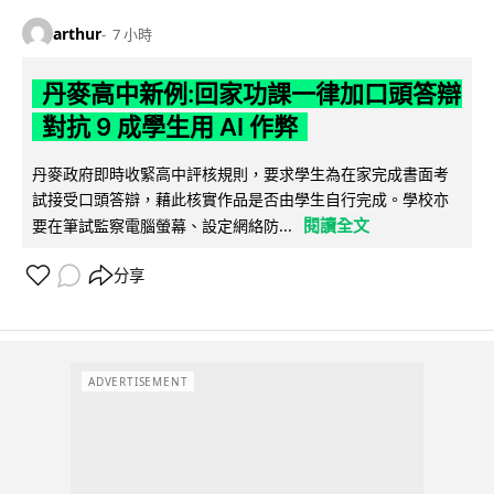
arthur
7 小時
丹麥高中新例:回家功課一律加口頭答辯
對抗 9 成學生用 AI 作弊
丹麥政府即時收緊高中評核規則，要求學生為在家完成書面考
試接受口頭答辯，藉此核實作品是否由學生自行完成。學校亦
閱讀全文
要在筆試監察電腦螢幕、設定網絡防...
分享
ADVERTISEMENT