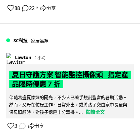
88
22
分享
↗
3C科技
家居無線
Lawton
2 小時
夏日守護方案 智能監控攝像頭 指定產
品限時優惠 7 折
伴隨着盛夏燦爛的陽光，不少人已著手規劃豐富的暑期活動。
然而，父母在忙碌工作、日常外出，或將孩子交由家中長輩與
閱讀全文
保母照顧時，對孩子總是十分牽掛。...
3
分享