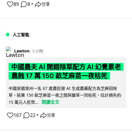
89
8
分享
↗
人工智能
Lawton
5 小時
中國農夫 AI 開錯除草配方 AI 幻覺累老
農蝕 17 萬 150 畝芝麻苗一夜枯死
中國安徽滁州一名 67 歲農民按 AI 生成農藥配方為芝麻田除
草，結果 150 畝芝麻苗一夜之間與雜草一同枯死，估計損失約
閱讀全文
15 萬元人民幣...
167
22
分享
↗