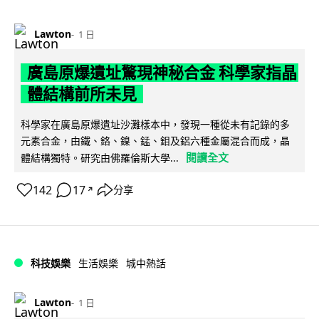
Lawton
1 日
廣島原爆遺址驚現神秘合金 科學家指晶
體結構前所未見
科學家在廣島原爆遺址沙灘樣本中，發現一種從未有記錄的多
元素合金，由鐵、鉻、鎳、錳、鉬及鋁六種金屬混合而成，晶
閱讀全文
體結構獨特。研究由佛羅倫斯大學...
142
17
分享
↗
科技娛樂
生活娛樂
城中熱話
Lawton
1 日