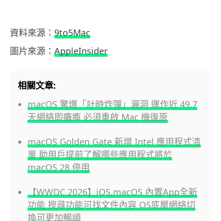
資料來源：
9to5Mac
圖片來源：
AppleInsider
相關文章:
macOS 驚爆「計時炸彈」漏洞 運作近 49.7
天網絡即癱瘓 必須重啟 Mac 機復原
macOS Golden Gate 新增 Intel 應用程式清
單 助用戶提前了解哪些應用程式將於
macOS 28 停用
【WWDC 2026】iOS,macOS 內置App全新
功能 搜尋功能可找文件內容 OS底層網絡切
換可更加暢順