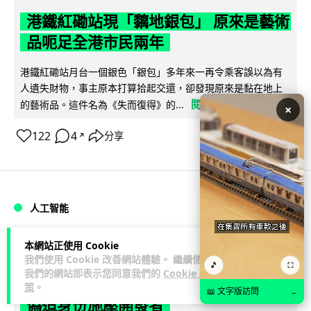
港鐵紅磡站現「黐地銀包」 原來是藝術
品呃足全港市民兩年
港鐵紅磡站月台一個銀色「銀包」多年來一再令乘客誤以為有
人遺失財物，事主原本打算拾起交還，卻發現原來是黏在地上
閱讀全文
的藝術品。這件名為《失而復得》的...
×
122
4
分享
↗
人工智能
本網站正使用 Cookie
Lawton
1 日
我們使用 Cookie 改善網站體驗。 繼續使用
🎵
⛶
我們的網站即表示您同意我們的
Cookie 政
AI 測試首度攻擊真人 Anthropic 模型
策
。
📖 文字版訪問
→
偽造身份施壓開發者