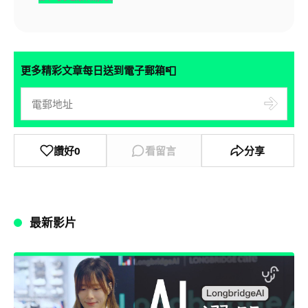
📮
更多精彩文章每日送到電子郵箱
讚好
0
看留言
分享
最新影片