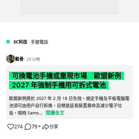
3C科技
手提電話
藍骨
23 小時
可換電池手機或重現市場 歐盟新例
2027 年強制手機用可拆式電池
歐盟新例將於 2027 年 2 月 18 日生效，規定手機及平板電腦電
池須可由用戶自行拆換，目標是延長裝置壽命及減少電子垃
閱讀全文
圾。現時 Sams...
274
79
分享
↗