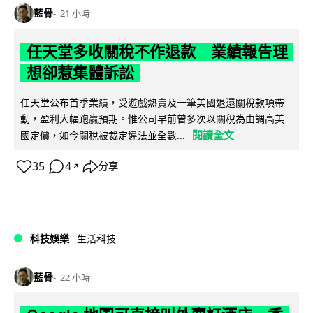
藍骨
21 小時
任天堂多收關稅不作退款 業績報告理
想卻惹集體訴訟
任天堂公布首季業績，受遊戲熱賣及一筆美國退還關稅款項帶
動，盈利大幅跑贏預期。惟公司早前曾多次以關稅為由調高美
閱讀全文
國定價，如今關稅被裁定違法並全數...
35
4
分享
↗
科技娛樂
生活科技
藍骨
22 小時