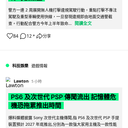
警方一連 2 周展開無人機打擊違規駕駛行動，重點打擊不專注
駕駛及重型車輛使用快線，一旦發現違規即由地面交通警截
閱讀全文
查。行動配合警方今年上半年致命...
84
12
分享
↗
科技娛樂
遊戲情報
Lawton
5 小時
PS6 及次世代 PSP 傳聞流出 記憶體危
機恐拖累推出時間
爆料媒體披露 Sony 次世代主機傳聞,指 PS6 及次世代 PSP 手提
裝置預計 2027 年底推出,分別為一款強大家用主機及一款性能