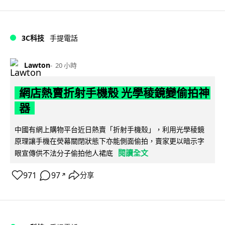
3C科技
手提電話
Lawton
20 小時
網店熱賣折射手機殼 光學稜鏡變偷拍神
器
中國有網上購物平台近日熱賣「折射手機殼」，利用光學稜鏡
原理讓手機在熒幕關閉狀態下亦能側面偷拍，賣家更以暗示字
閱讀全文
眼宣傳供不法分子偷拍他人裙底
971
97
分享
↗