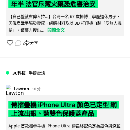
年半 法官斥藏火藥恐危害治安
【自己整就會俾人拉...】台灣一名 67 歲擁博士學歷退休男子，
因俄烏戰爭觸發靈感，網購材料及以 3D 打印機自製「反無人機
閱讀全文
槍」，遭警方搜出...
分享
3C科技
手提電話
Lawton
16 分
傳摺疊機 iPhone Ultra 顏色已定型 網
上流出銀、藍雙色保護蓋產品
Apple 首款摺疊手機 iPhone Ultra 傳最終配色定為銀色與深藍