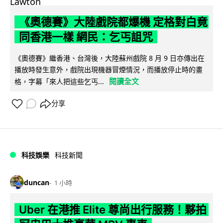
《奧德賽》大陸戲院都爆機 定格對白竟
同香港一樣 網民：乞丐詛咒
《奧德賽》繼香港、台灣後，大陸蘇州戲院 8 月 9 日亦傳出在
播放時發生意外，戲院出現機器冒煙情況，而播放停止時的畫
閱讀全文
格，字幕「來人把這些乞丐...
分享
科技娛樂
科技新聞
duncan
1 小時
Uber 在港推 Elite 尊尚出行服務！夥拍