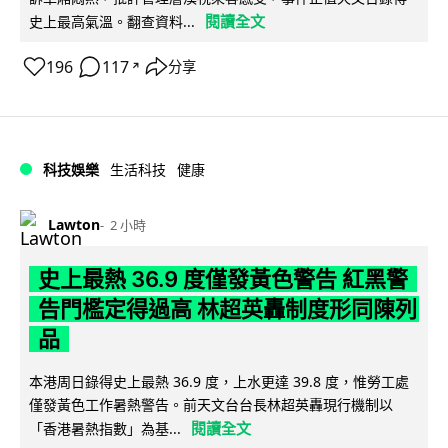
閱讀全文
史上最高氣溫。翻查資料...
196
117
分享
↗
科技娛樂
生活科技
健康
Lawton
2 小時
史上最熱 36.9 度僅發黃色警告 紅黑警
告門檻定得過高 林超英轟制度形同陳列
品
本港周日錄得史上最熱 36.9 度，上水更達 39.8 度，惟勞工處
僅發黃色工作暑熱警告。前天文台台長林超英轟現行機制以
閱讀全文
「香港暑熱指數」為基...