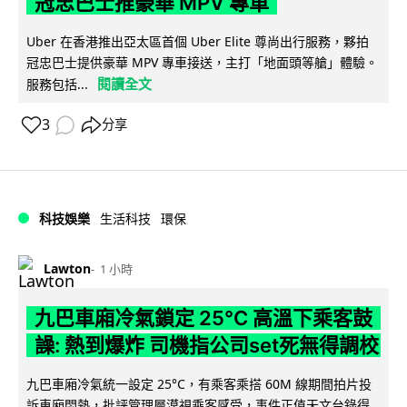
冠忠巴士推豪華 MPV 專車
Uber 在香港推出亞太區首個 Uber Elite 尊尚出行服務，夥拍
冠忠巴士提供豪華 MPV 專車接送，主打「地面頭等艙」體驗。
閱讀全文
服務包括...
3
分享
科技娛樂
生活科技
環保
Lawton
1 小時
九巴車廂冷氣鎖定 25°C 高溫下乘客鼓
譟: 熱到爆炸 司機指公司set死無得調校
九巴車廂冷氣統一設定 25°C，有乘客乘搭 60M 線期間拍片投
訴車廂悶熱，批評管理層漠視乘客感受，事件正值天文台錄得