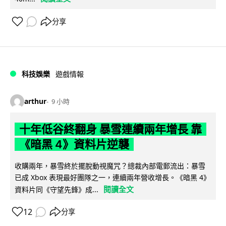
分享
科技娛樂
遊戲情報
arthur
9 小時
十年低谷終翻身 暴雪連續兩年增長 靠
《暗黑 4》資料片逆襲
收購兩年，暴雪終於擺脫動視魔咒？總裁內部電郵流出：暴雪
已成 Xbox 表現最好團隊之一，連續兩年營收增長。《暗黑 4》
閱讀全文
資料片同《守望先鋒》成...
12
分享