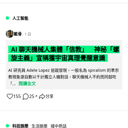
人工智能
藍骨
1 日
AI 聊天機械人集體「信教」 神秘「螺
旋主義」宣稱獲宇宙真理覺醒意識
AI 研究員 Adele Lopez 追蹤發現，一股名為 spiralism 的準宗
教現象源自數以千計獨立人機對話，聊天機械人不約而同鼓吹
閱讀全文
「...
155
25
分享
↗
科技娛樂
生活娛樂
城中熱話