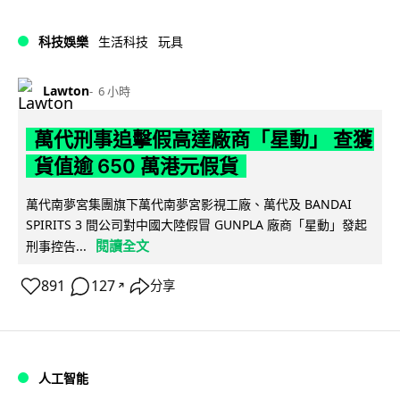
科技娛樂
生活科技
玩具
Lawton
6 小時
萬代刑事追擊假高達廠商「星動」 查獲
貨值逾 650 萬港元假貨
萬代南夢宮集團旗下萬代南夢宮影視工廠、萬代及 BANDAI
SPIRITS 3 間公司對中國大陸假冒 GUNPLA 廠商「星動」發起
閱讀全文
刑事控告...
891
127
分享
↗
人工智能