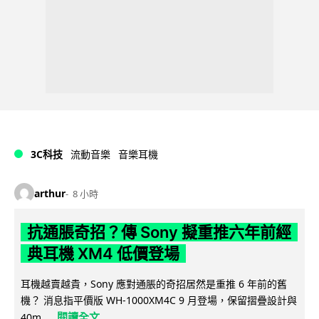
3C科技
流動音樂
音樂耳機
arthur
8 小時
抗通脹奇招？傳 Sony 擬重推六年前經
典耳機 XM4 低價登場
耳機越賣越貴，Sony 應對通脹的奇招居然是重推 6 年前的舊
機？ 消息指平價版 WH-1000XM4C 9 月登場，保留摺疊設計與
閱讀全文
40m...