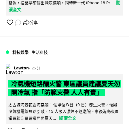
閱
雙色，捨棄早前傳出深灰選項。同時新一代 iPhone 18 Pr...
讀全文
分享
科技娛樂
生活科技
Lawton
26 分
冷氣機短路釀火警 東區議員建議夏天勿
開冷氣 指「防範火警 人人有責」
太古城海景花園海棠閣 1 個單位昨日（9 日）發生火警，懷疑
冷氣機電線短路引致，15 人吸入濃煙不適送院。事後港島東區
閱讀全文
議員郭浩景建議居民夏天...