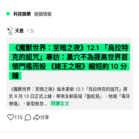
科技娛樂
遊戲情報
天恩
1 日
《魔獸世界：至暗之夜》12.1 「烏拉特
克的詛咒」專訪：巢穴不為提高世界首
領門檻而設 《諸王之眠》縮短約 10 分
鐘
《魔獸世界：至暗之夜》版本更新 12.1「烏拉特克的詛咒」將
於 8 月 13 日正式上線，帶來全新區域「盤蛇島」、地城「毒牙
閱讀全文
祭壇」、新型態世...
115
分享