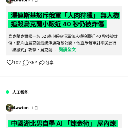
澤連斯基怒斥俄軍「人肉狩獵」 無人機
追殺烏克蘭小販近 40 秒仍被炸傷
烏克蘭克爾松一名 52 歲小販被俄軍無人機追擊近 40 秒後被炸
傷，影片由烏克蘭總統澤連斯基公開。他直斥俄軍對平民進行
閱讀全文
「狩獵式」攻擊，烏克蘭...
102
36
分享
↗
人工智能
Lawton
1 日
中國湖北男自學 AI 「煉金術」 屋內煉