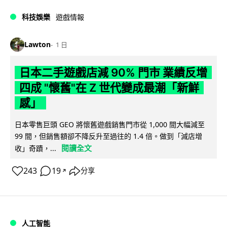
科技娛樂
遊戲情報
Lawton
1 日
日本二手遊戲店減 90% 門市 業績反增
四成 "懷舊"在 Z 世代變成最潮「新鮮
感」
日本零售巨頭 GEO 將懷舊遊戲銷售門市從 1,000 間大幅減至
99 間，但銷售額卻不降反升至過往的 1.4 倍。做到「減店增
閱讀全文
收」奇蹟，...
243
19
分享
↗
人工智能