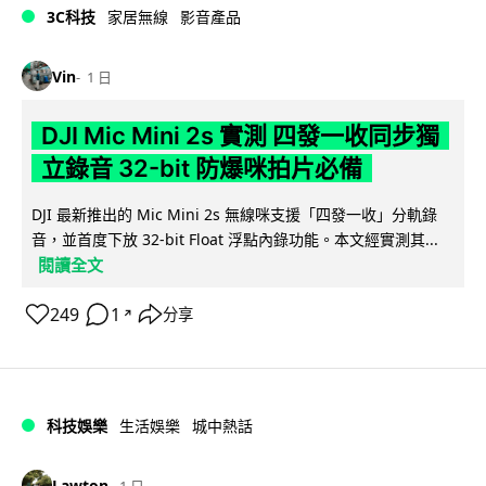
3C科技
家居無線
影音產品
Vin
1 日
DJI Mic Mini 2s 實測 四發一收同步獨
立錄音 32-bit 防爆咪拍片必備
DJI 最新推出的 Mic Mini 2s 無線咪支援「四發一收」分軌錄
音，並首度下放 32-bit Float 浮點內錄功能。本文經實測其...
閱讀全文
249
1
分享
↗
科技娛樂
生活娛樂
城中熱話
Lawton
1 日