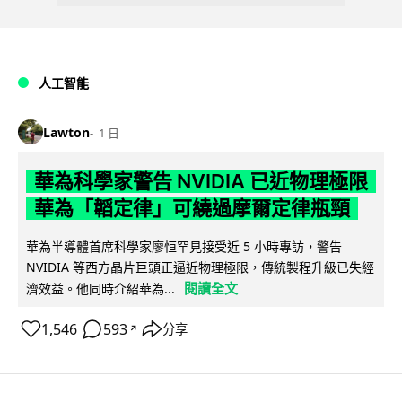
人工智能
Lawton
1 日
華為科學家警告 NVIDIA 已近物理極限
華為「韜定律」可繞過摩爾定律瓶頸
華為半導體首席科學家廖恒罕見接受近 5 小時專訪，警告
NVIDIA 等西方晶片巨頭正逼近物理極限，傳統製程升級已失經
閱讀全文
濟效益。他同時介紹華為...
1,546
593
分享
↗