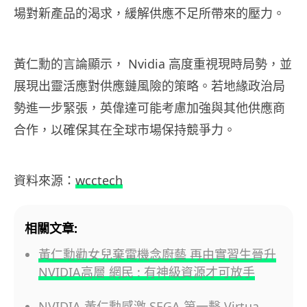
場對新產品的渴求，緩解供應不足所帶來的壓力。
黃仁勳的言論顯示， Nvidia 高度重視現時局勢，並
展現出靈活應對供應鏈風險的策略。若地緣政治局
勢進一步緊張，英偉達可能考慮加強與其他供應商
合作，以確保其在全球市場保持競爭力。
資料來源：
wcctech
相關文章:
黃仁勳勸女兒棄電機念廚藝 再由實習生晉升
NVIDIA高層 網民 : 有神級資源才可放手
NVIDIA 黃仁勳感激 SEGA 第一擊 Virtua