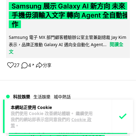
Samsung 展示 Galaxy AI 新方向 未來
手機毋須輸入文字 轉向 Agent 全自動操
作
Samsung 電子 MX 部門顧客體驗辦公室主管兼副總裁 Jay Kim
閱讀全
表示，品牌正推動 Galaxy AI 邁向全自動化 Agent...
文
27
4
分享
↗
科技娛樂
生活娛樂
城中熱話
本網站正使用 Cookie
Lawton
我們使用 Cookie 改善網站體驗。 繼續使用
1 日
我們的網站即表示您同意我們的
Cookie 政
策
。
港夫婦澳門的士拾相機 據為己有被的士