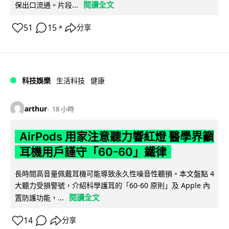
閱讀全文
保出口流通。片段...
51
15
分享
↗
科技娛樂
生活科技
健康
arthur
18 小時
AirPods 用家注意聽力響紅燈 醫學界籲
耳機用戶謹守「60-60」鐵律
長時間高音量佩戴耳機可能導致永久性噪音性聽損。本文盤點 4
大聽力受損警號，介紹科學護耳的「60-60 原則」及 Apple 內
閱讀全文
置防護功能，...
14
分享