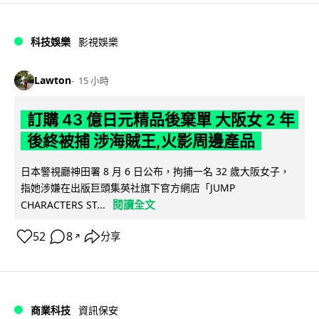
科技娛樂
影視娛樂
Lawton
15 小時
訂購 43 億日元精品後棄單 大阪女 2 年
後終被捕 涉海賊王,火影周邊產品
日本警視廳神田署 8 月 6 日公布，拘捕一名 32 歲大阪女子，
指她涉嫌在出版巨頭集英社旗下官方網店「JUMP
閱讀全文
CHARACTERS ST...
52
8
分享
↗
商業科技
資訊保安