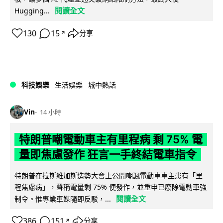
閱讀全文
Hugging...
130
15
分享
↗
科技娛樂
生活娛樂
城中熱話
Vin
14 小時
特朗普嘲電動車主有里程病 剩 75% 電
量即焦慮發作 狂言一手終結電車指令
特朗普在拉斯維加斯造勢大會上公開嘲諷電動車車主患有「里
程焦慮病」，聲稱電量剩 75% 便發作，並重申已廢除電動車強
閱讀全文
制令。惟專業車媒隨即反駁，...
386
151
分享
↗