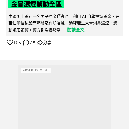
金冒濃煙驚動全區
中國湖北黃石一名男子見金價高企，利用 AI 自學提煉黃金，在
租住單位私設高壓爐及作坊冶煉，過程產生大量刺鼻濃煙，驚
閱讀全文
動鄰居報警。警方到場揭發整...
105
7
分享
↗
ADVERTISEMENT