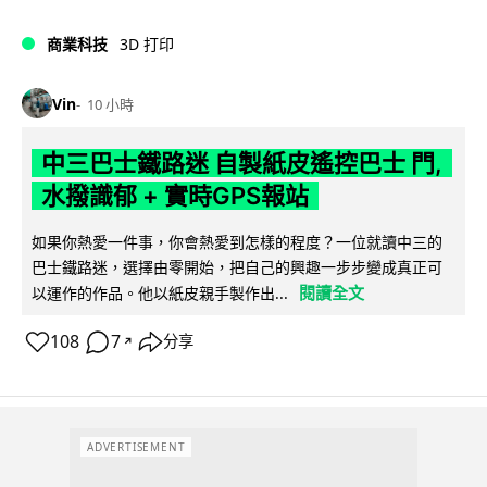
商業科技
3D 打印
Vin
10 小時
中三巴士鐵路迷 自製紙皮遙控巴士 門,
水撥識郁 + 實時GPS報站
如果你熱愛一件事，你會熱愛到怎樣的程度？一位就讀中三的
巴士鐵路迷，選擇由零開始，把自己的興趣一步步變成真正可
閱讀全文
以運作的作品。他以紙皮親手製作出...
108
7
分享
↗
ADVERTISEMENT