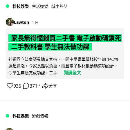
科技娛樂
生活娛樂
城中熱話
Lawton
1 日
家長無得慳錢買二手書 電子啟動碼鎖死
二手教科書 學生無法做功課
社福界立法會議員陳文宜指，一間中學書單價錢按年加 14.7%
遠超通漲，令家長難以負擔。而且電子教材啟動碼這項設計，
閱讀全文
令學生無法完成功課，二手...
935
371
分享
↗
科技娛樂
遊戲情報