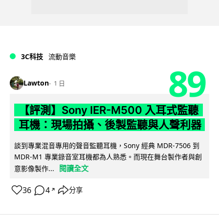
3C科技
流動音樂
89
Lawton
1 日
【評測】Sony IER-M500 入耳式監聽
耳機：現場拍攝、後製監聽與人聲利器
談到專業混音專用的聲音監聽耳機，Sony 經典 MDR-7506 到
MDR-M1 專業錄音室耳機都為人熟悉。而現在舞台製作者與創
閱讀全文
意影像製作...
36
4
分享
↗