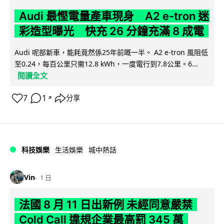
Audi 最慳電量產車現身 A2 e-tron 迷
彩造型曝光 快充 26 分鐘充滿 8 成電
Audi 呢部新車，能耗竟然係25年前嘅一半。 A2 e-tron 風阻低
至0.24，每百公里只需12.8 kWh，一度電行到7.8公里。6...
閱讀全文
7
1
分享
↗
科技娛樂
生活娛樂
城中熱話
Vin
1 日
法國 8 月 11 日出新例 未經同意嚴禁
Cold Call 違規企業最高罰 345 萬