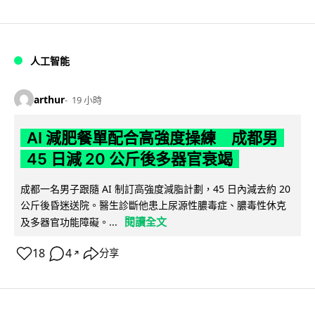
人工智能
arthur
19 小時
AI 減肥餐單配合高強度操練 成都男
45 日減 20 公斤後多器官衰竭
成都一名男子跟隨 AI 制訂高強度減脂計劃，45 日內減去約 20
公斤後昏迷送院。醫生診斷他患上尿源性膿毒症、膿毒性休克
閱讀全文
及多器官功能障礙。...
18
4
分享
↗