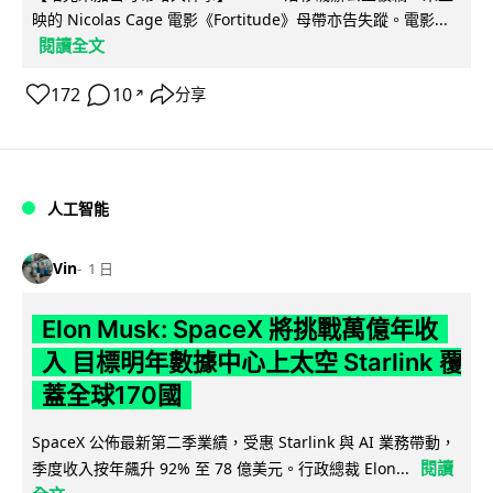
映的 Nicolas Cage 電影《Fortitude》母帶亦告失蹤。電影...
閱讀全文
172
10
分享
↗
人工智能
Vin
1 日
Elon Musk: SpaceX 將挑戰萬億年收
入 目標明年數據中心上太空 Starlink 覆
蓋全球170國
SpaceX 公佈最新第二季業績，受惠 Starlink 與 AI 業務帶動，
閱讀
季度收入按年飆升 92% 至 78 億美元。行政總裁 Elon...