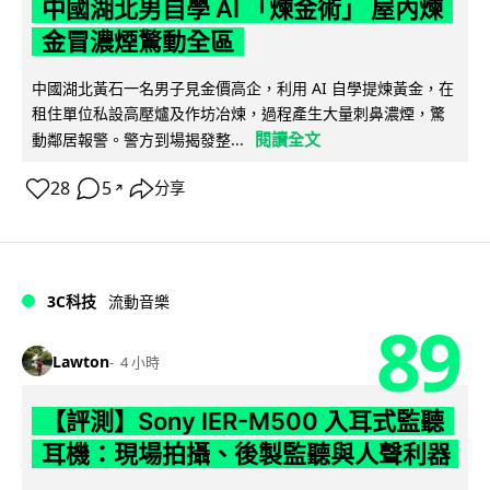
中國湖北男自學 AI 「煉金術」 屋內煉
金冒濃煙驚動全區
中國湖北黃石一名男子見金價高企，利用 AI 自學提煉黃金，在
租住單位私設高壓爐及作坊冶煉，過程產生大量刺鼻濃煙，驚
閱讀全文
動鄰居報警。警方到場揭發整...
28
5
分享
↗
3C科技
流動音樂
89
Lawton
4 小時
【評測】Sony IER-M500 入耳式監聽
耳機：現場拍攝、後製監聽與人聲利器