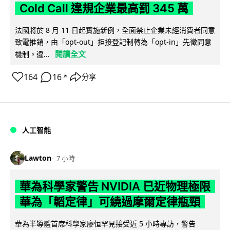
Cold Call 違規企業最高罰 345 萬
法國將於 8 月 11 日起實施新例，全面禁止企業未經消費者同意
致電推銷，由「opt-out」拒接登記制轉為「opt-in」先徵同意
閱讀全文
機制。違...
164
16
分享
↗
人工智能
Lawton
7 小時
華為科學家警告 NVIDIA 已近物理極限
華為「韜定律」可繞過摩爾定律瓶頸
華為半導體首席科學家廖恒罕見接受近 5 小時專訪，警告