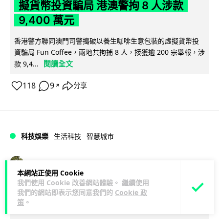
擬貨幣投資騙局 港澳警拘 8 人涉款
9,400 萬元
香港警方聯同澳門司警搗破以養生咖啡生意包裝的虛擬貨幣投
資騙局 Fun Coffee，兩地共拘捕 8 人，接獲逾 200 宗舉報，涉
閱讀全文
款 9,4...
118
9
分享
↗
科技娛樂
生活科技
智慧城市
Lawton
1 日
本網站正使用 Cookie
我們使用 Cookie 改善網站體驗。 繼續使用
網約車條例生效 有司機暫時停工避風頭
我們的網站即表示您同意我們的
Cookie 政
策
。
的士業界籲白牌 "改邪歸正"