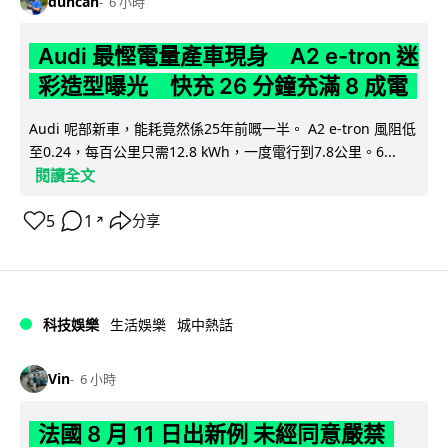
duncan
6 小時
Audi 最慳電量產車現身 A2 e-tron 迷
彩造型曝光 快充 26 分鐘充滿 8 成電
Audi 呢部新車，能耗竟然係25年前嘅一半。 A2 e-tron 風阻低
至0.24，每百公里只需12.8 kWh，一度電行到7.8公里。6...
閱讀全文
5
1
分享
↗
科技娛樂
生活娛樂
城中熱話
Vin
6 小時
法國 8 月 11 日出新例 未經同意嚴禁