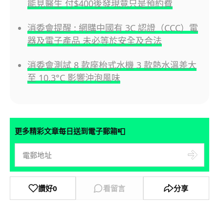
能見醫生 付$400後發現竟只是預約費
消委會提醒 : 網購中國有 3C 認證（CCC）電
器及電子產品 未必等於安全及合法
消委會測試 8 款座枱式水機 3 款熱水溫差大
至 10.3°C 影響沖泡風味
📮
更多精彩文章每日送到電子郵箱
讚好
0
看留言
分享