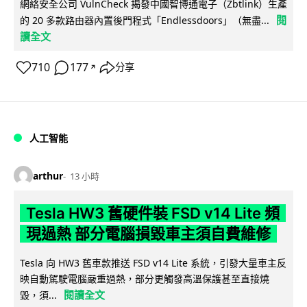
網絡安全公司 VulnCheck 揭發中國智博通電子（Zbtlink）生產
閱
的 20 多款路由器內置後門程式「Endlessdoors」（無盡...
讀全文
710
177
分享
↗
人工智能
arthur
13 小時
Tesla HW3 舊硬件裝 FSD v14 Lite 頻
現過熱 部分電腦損毀車主須自費維修
Tesla 向 HW3 舊車款推送 FSD v14 Lite 系統，引發大量車主反
映自動駕駛電腦嚴重過熱，部分更觸發高溫保護甚至直接燒
閱讀全文
毀，須...