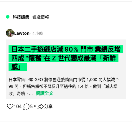
科技娛樂
遊戲情報
Lawton
4 小時
日本二手遊戲店減 90% 門市 業績反增
四成 "懷舊"在 Z 世代變成最潮「新鮮
感」
日本零售巨頭 GEO 將懷舊遊戲銷售門市從 1,000 間大幅減至
99 間，但銷售額卻不降反升至過往的 1.4 倍。做到「減店增
閱讀全文
收」奇蹟，...
104
5
分享
↗