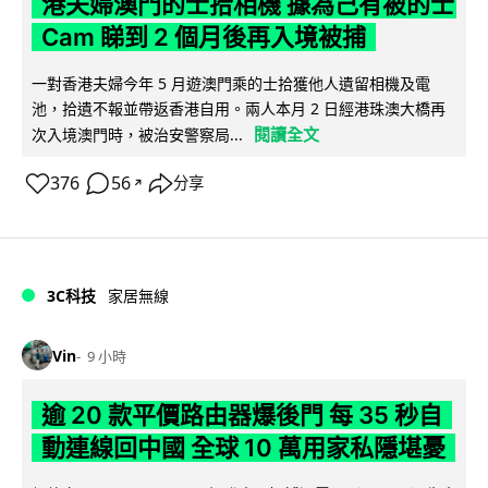
港夫婦澳門的士拾相機 據為己有被的士
Cam 睇到 2 個月後再入境被捕
一對香港夫婦今年 5 月遊澳門乘的士拾獲他人遺留相機及電
池，拾遺不報並帶返香港自用。兩人本月 2 日經港珠澳大橋再
閱讀全文
次入境澳門時，被治安警察局...
376
56
分享
↗
3C科技
家居無線
Vin
9 小時
逾 20 款平價路由器爆後門 每 35 秒自
動連線回中國 全球 10 萬用家私隱堪憂