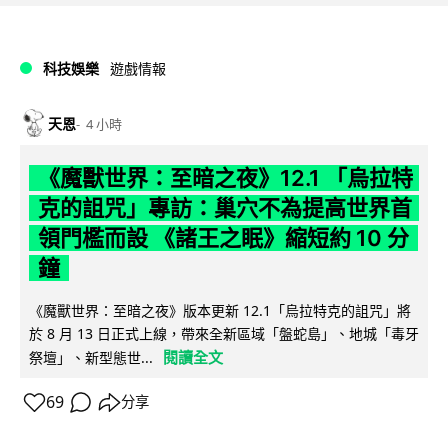
科技娛樂
遊戲情報
天恩
4 小時
《魔獸世界：至暗之夜》12.1 「烏拉特
克的詛咒」專訪：巢穴不為提高世界首
領門檻而設 《諸王之眠》縮短約 10 分
鐘
《魔獸世界：至暗之夜》版本更新 12.1「烏拉特克的詛咒」將
於 8 月 13 日正式上線，帶來全新區域「盤蛇島」、地城「毒牙
閱讀全文
祭壇」、新型態世...
69
分享