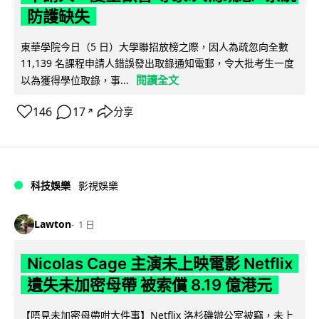
防護缺失
東華學院今日（5 日）大學聯招放榜之際，因人為疏忽向全數
11,139 名課程申請人錯誤發出取錄通知電郵，令大批考生一度
閱讀全文
以為獲得學位取錄，事...
146
17
分享
↗
科技娛樂
影視娛樂
Lawton
1 日
Nicolas Cage 主演未上映電影 Netflix
遺失未加密母帶 被索償 8.19 億港元
【唔見未加密母帶咁大件事】Netflix 洛杉磯辦公室被竊，未上