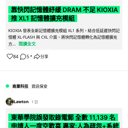
靠快閃記憶體紓緩 DRAM 不足 KIOXIA
推 XL1 記憶體擴充模組
KIOXIA 發表全新記憶體擴充模組 XL1 系列，結合低延遲快閃記
憶體 XL-FLASH 與 CXL 介面，將快閃記憶體轉化為記憶體擴充
閱讀全文
方...
84
5
分享
↗
商業科技
資訊保安
Lawton
1 日
東華學院誤發取錄電郵 全數 11,139 名
申請人一度空歡喜 專家:人為疏忽+系統