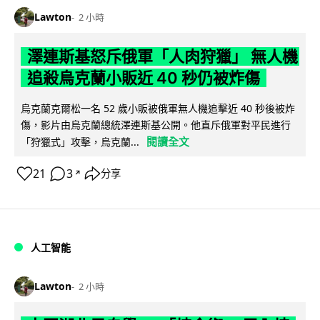
Lawton
2 小時
澤連斯基怒斥俄軍「人肉狩獵」 無人機
追殺烏克蘭小販近 40 秒仍被炸傷
烏克蘭克爾松一名 52 歲小販被俄軍無人機追擊近 40 秒後被炸
傷，影片由烏克蘭總統澤連斯基公開。他直斥俄軍對平民進行
閱讀全文
「狩獵式」攻擊，烏克蘭...
21
3
分享
↗
人工智能
Lawton
2 小時