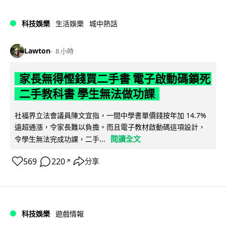
科技娛樂
生活娛樂
城中熱話
Lawton
8 小時
家長無得慳錢買二手書 電子啟動碼鎖死
二手教科書 學生無法做功課
社福界立法會議員陳文宜指，一間中學書單價錢按年加 14.7%
遠超通漲，令家長難以負擔。而且電子教材啟動碼這項設計，
閱讀全文
令學生無法完成功課，二手...
569
220
分享
↗
科技娛樂
遊戲情報