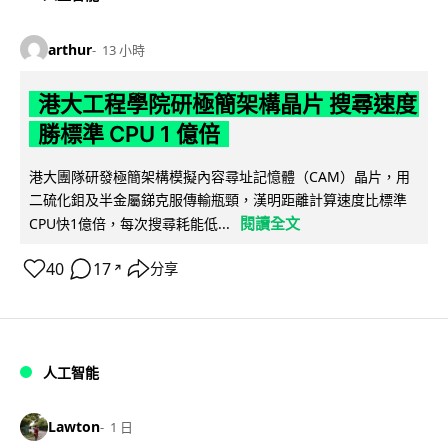
arthur
13 小時
港大工程學院研極簡架構晶片 搜尋速度
勝標準 CPU 1 億倍
港大團隊研發極簡架構模擬內容尋址記憶體（CAM）晶片，用
二硫化鉬及半金屬銻克服傳輸瓶頸，漢明距離計算速度比標準
閱讀全文
CPU快1億倍，每次搜尋耗能低...
40
17
分享
↗
人工智能
Lawton
1 日