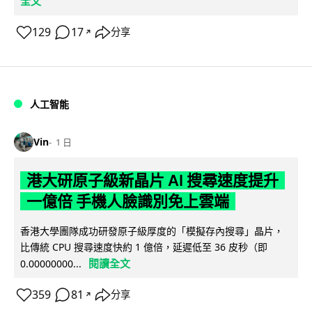
全文
129
17
分享
↗
人工智能
Vin
1 日
港大研原子級新晶片 AI 搜尋速度提升
一億倍 手機人臉識別免上雲端
香港大學團隊成功研發原子級厚度的「模擬存內搜尋」晶片，
比傳統 CPU 搜尋速度快約 1 億倍，延遲低至 36 皮秒（即
閱讀全文
0.00000000...
359
81
分享
↗