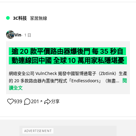
3C科技
家居無線
Vin
1 日
逾 20 款平價路由器爆後門 每 35 秒自
動連線回中國 全球 10 萬用家私隱堪憂
網絡安全公司 VulnCheck 揭發中國智博通電子（Zbtlink）生產
閱
的 20 多款路由器內置後門程式「Endlessdoors」（無盡...
讀全文
939
201
分享
↗
ADVERTISEMENT