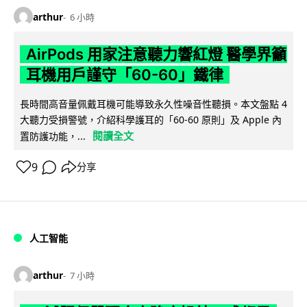
arthur
6 小時
AirPods 用家注意聽力響紅燈 醫學界籲
耳機用戶謹守「60-60」鐵律
長時間高音量佩戴耳機可能導致永久性噪音性聽損。本文盤點 4
大聽力受損警號，介紹科學護耳的「60-60 原則」及 Apple 內
閱讀全文
置防護功能，...
9
分享
人工智能
arthur
7 小時