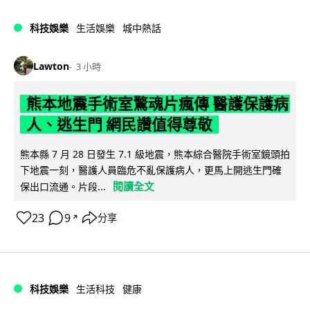
科技娛樂
生活娛樂
城中熱話
Lawton
3 小時
熊本地震手術室驚魂片瘋傳 醫護保護病
人、逃生門 網民讚值得尊敬
熊本縣 7 月 28 日發生 7.1 級地震，熊本綜合醫院手術室鏡頭拍
下地震一刻，醫護人員臨危不亂保護病人，更馬上開逃生門確
閱讀全文
保出口流通。片段...
23
9
分享
↗
科技娛樂
生活科技
健康