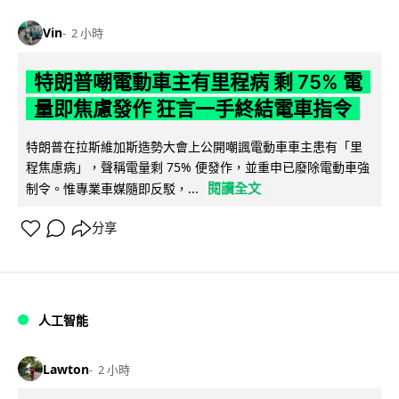
Vin
2 小時
特朗普嘲電動車主有里程病 剩 75% 電
量即焦慮發作 狂言一手終結電車指令
特朗普在拉斯維加斯造勢大會上公開嘲諷電動車車主患有「里
程焦慮病」，聲稱電量剩 75% 便發作，並重申已廢除電動車強
閱讀全文
制令。惟專業車媒隨即反駁，...
分享
人工智能
Lawton
2 小時