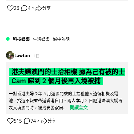
26
4
分享
↗
科技娛樂
生活娛樂
城中熱話
Lawton
1 日
港夫婦澳門的士拾相機 據為己有被的士
Cam 睇到 2 個月後再入境被捕
一對香港夫婦今年 5 月遊澳門乘的士拾獲他人遺留相機及電
池，拾遺不報並帶返香港自用。兩人本月 2 日經港珠澳大橋再
閱讀全文
次入境澳門時，被治安警察局...
515
74
分享
↗