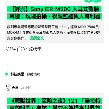
【評測】Sony IER-M500 入耳式監聽
耳機：現場拍攝、後製監聽與人聲利器
談到專業混音專用的聲音監聽耳機，Sony 經典 MDR-7506 到
MDR-M1 專業錄音室耳機都為人熟悉。而現在舞台製作者與創
閱讀全文
意影像製作...
34
3
分享
↗
科技娛樂
遊戲情報
天恩
21 小時
《魔獸世界：至暗之夜》12.1 「烏拉特
克的詛咒」專訪：巢穴不為提高世界首