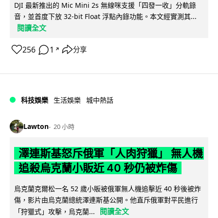
DJI 最新推出的 Mic Mini 2s 無線咪支援「四發一收」分軌錄
音，並首度下放 32-bit Float 浮點內錄功能。本文經實測其...
閱讀全文
256
1
分享
↗
科技娛樂
生活娛樂
城中熱話
Lawton
20 小時
澤連斯基怒斥俄軍「人肉狩獵」 無人機
追殺烏克蘭小販近 40 秒仍被炸傷
烏克蘭克爾松一名 52 歲小販被俄軍無人機追擊近 40 秒後被炸
傷，影片由烏克蘭總統澤連斯基公開。他直斥俄軍對平民進行
閱讀全文
「狩獵式」攻擊，烏克蘭...