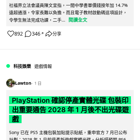
社福界立法會議員陳文宜指，一間中學書單價錢按年加 14.7%
遠超通漲，令家長難以負擔。而且電子教材啟動碼這項設計，
閱讀全文
令學生無法完成功課，二手...
892
346
分享
↗
科技娛樂
遊戲情報
Lawton
1 日
PlayStation 確認停產實體光碟 包裝印
出重要通告 2028 年 1 月後不出光碟遊
戲
Sony 已在 PS5 主機包裝加貼提示貼紙，重申官方 7 月已公布
計劃：2028 年 1 月起停產新遊戲實體光碟。分析師預期 PS6