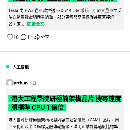
Tesla 向 HW3 舊車款推送 FSD v14 Lite 系統，引發大量車主反
映自動駕駛電腦嚴重過熱，部分更觸發高溫保護甚至直接燒
閱讀全文
毀，須...
10
1
分享
↗
人工智能
arthur
1 日
港大工程學院研極簡架構晶片 搜尋速度
勝標準 CPU 1 億倍
港大團隊研發極簡架構模擬內容尋址記憶體（CAM）晶片，用
二硫化鉬及半金屬銻克服傳輸瓶頸，漢明距離計算速度比標準