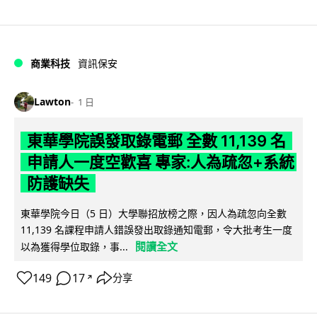
商業科技
資訊保安
Lawton
1 日
東華學院誤發取錄電郵 全數 11,139 名
申請人一度空歡喜 專家:人為疏忽+系統
防護缺失
東華學院今日（5 日）大學聯招放榜之際，因人為疏忽向全數
11,139 名課程申請人錯誤發出取錄通知電郵，令大批考生一度
閱讀全文
以為獲得學位取錄，事...
149
17
分享
↗