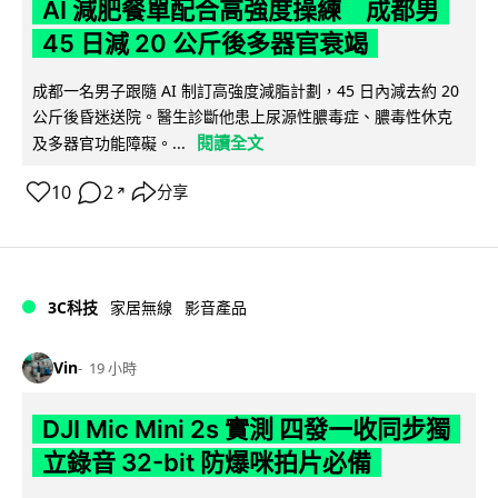
AI 減肥餐單配合高強度操練 成都男
45 日減 20 公斤後多器官衰竭
成都一名男子跟隨 AI 制訂高強度減脂計劃，45 日內減去約 20
公斤後昏迷送院。醫生診斷他患上尿源性膿毒症、膿毒性休克
閱讀全文
及多器官功能障礙。...
10
2
分享
↗
3C科技
家居無線
影音產品
Vin
19 小時
DJI Mic Mini 2s 實測 四發一收同步獨
立錄音 32-bit 防爆咪拍片必備