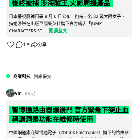
後終被捕 涉海賊王,火影周邊產品
日本警視廳神田署 8 月 6 日公布，拘捕一名 32 歲大阪女子，
指她涉嫌在出版巨頭集英社旗下官方網店「JUMP
閱讀全文
CHARACTERS ST...
1
分享
↗
商業科技
資訊保安
Vin
3 小時
智博通路由器爆後門 官方緊急下架止血
稱漏洞是功能在維修時使用
中國網通廠商智博通電子（Zbtlink Electronics）旗下的路由器