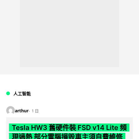
人工智能
arthur
1 日
Tesla HW3 舊硬件裝 FSD v14 Lite 頻
現過熱 部分電腦損毀車主須自費維修