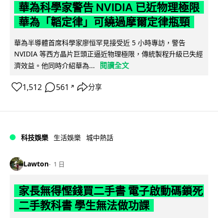
華為科學家警告 NVIDIA 已近物理極限
華為「韜定律」可繞過摩爾定律瓶頸
華為半導體首席科學家廖恒罕見接受近 5 小時專訪，警告
NVIDIA 等西方晶片巨頭正逼近物理極限，傳統製程升級已失經
閱讀全文
濟效益。他同時介紹華為...
1,512
561
分享
↗
科技娛樂
生活娛樂
城中熱話
Lawton
1 日
家長無得慳錢買二手書 電子啟動碼鎖死
二手教科書 學生無法做功課