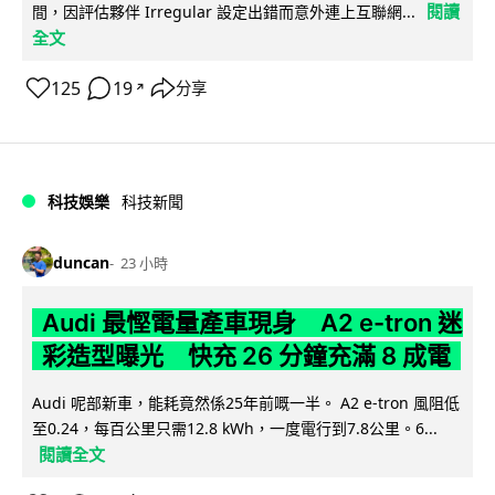
閱讀
間，因評估夥伴 Irregular 設定出錯而意外連上互聯網...
全文
125
19
分享
↗
科技娛樂
科技新聞
duncan
23 小時
Audi 最慳電量產車現身 A2 e-tron 迷
彩造型曝光 快充 26 分鐘充滿 8 成電
Audi 呢部新車，能耗竟然係25年前嘅一半。 A2 e-tron 風阻低
至0.24，每百公里只需12.8 kWh，一度電行到7.8公里。6...
閱讀全文