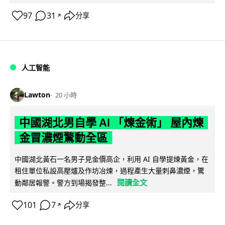
97
31
分享
↗
人工智能
Lawton
20 小時
中國湖北男自學 AI 「煉金術」 屋內煉
金冒濃煙驚動全區
中國湖北黃石一名男子見金價高企，利用 AI 自學提煉黃金，在
租住單位私設高壓爐及作坊冶煉，過程產生大量刺鼻濃煙，驚
閱讀全文
動鄰居報警。警方到場揭發整...
101
7
分享
↗