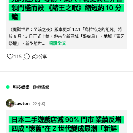
領門檻而設 《諸王之眠》縮短約 10 分
鐘
《魔獸世界：至暗之夜》版本更新 12.1「烏拉特克的詛咒」將
於 8 月 13 日正式上線，帶來全新區域「盤蛇島」、地城「毒牙
閱讀全文
祭壇」、新型態世...
115
分享
科技娛樂
遊戲情報
Lawton
22 小時
日本二手遊戲店減 90% 門市 業績反增
四成 "懷舊"在 Z 世代變成最潮「新鮮