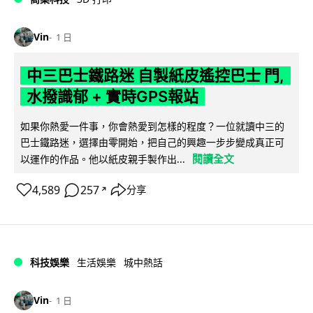
Vin
1 日
中三巴士鐵路迷 自製紙皮遙控巴士 門,
水撥識郁 + 實時GPS報站
如果你熱愛一件事，你會熱愛到怎樣的程度？一位就讀中三的
巴士鐵路迷，選擇由零開始，把自己的興趣一步步變成真正可
閱讀全文
以運作的作品。他以紙皮親手製作出...
4,589
257
分享
↗
科技娛樂
生活娛樂
城中熱話
Vin
1 日