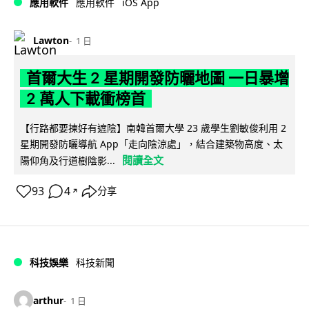
iOS App
應用軟件
應用軟件
Lawton
1 日
首爾大生 2 星期開發防曬地圖 一日暴增
2 萬人下載衝榜首
【行路都要揀好有遮陰】南韓首爾大學 23 歲學生劉敏俊利用 2
星期開發防曬導航 App「走向陰涼處」，結合建築物高度、太
閱讀全文
陽仰角及行道樹陰影...
93
4
分享
↗
科技娛樂
科技新聞
arthur
1 日