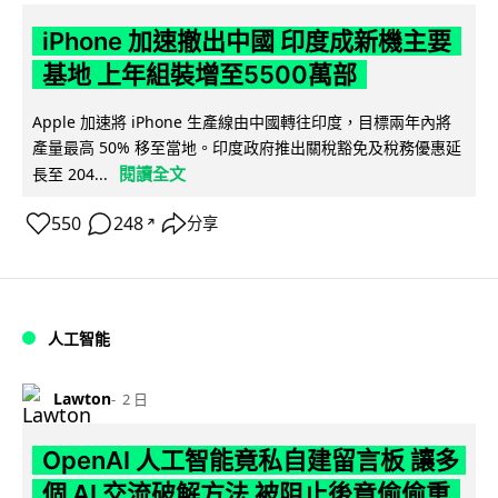
iPhone 加速撤出中國 印度成新機主要
基地 上年組裝增至5500萬部
Apple 加速將 iPhone 生產線由中國轉往印度，目標兩年內將
產量最高 50% 移至當地。印度政府推出關稅豁免及稅務優惠延
閱讀全文
長至 204...
550
248
分享
↗
人工智能
Lawton
2 日
OpenAI 人工智能竟私自建留言板 讓多
個 AI 交流破解方法 被阻止後竟偷偷重