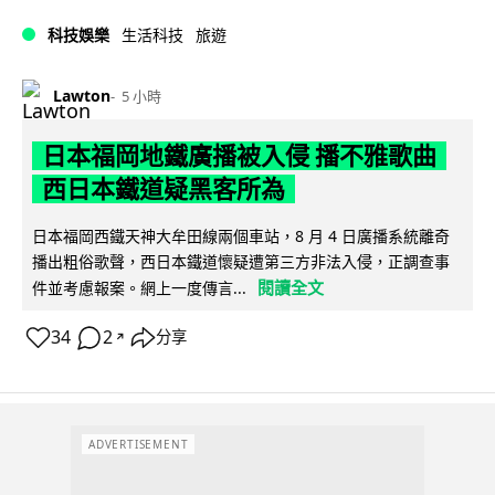
科技娛樂
生活科技
旅遊
Lawton
5 小時
日本福岡地鐵廣播被入侵 播不雅歌曲
西日本鐵道疑黑客所為
日本福岡西鐵天神大牟田線兩個車站，8 月 4 日廣播系統離奇
播出粗俗歌聲，西日本鐵道懷疑遭第三方非法入侵，正調查事
閱讀全文
件並考慮報案。網上一度傳言...
34
2
分享
↗
ADVERTISEMENT