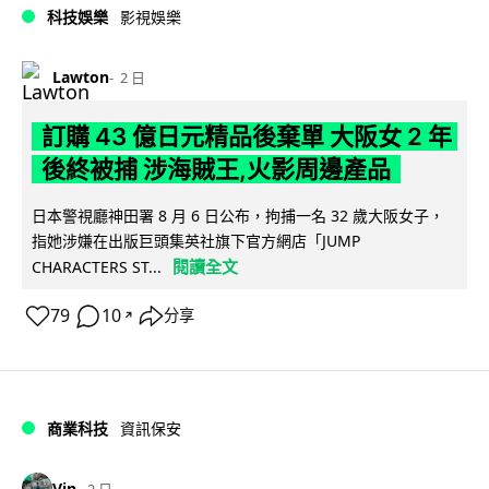
科技娛樂
影視娛樂
Lawton
2 日
訂購 43 億日元精品後棄單 大阪女 2 年
後終被捕 涉海賊王,火影周邊產品
日本警視廳神田署 8 月 6 日公布，拘捕一名 32 歲大阪女子，
指她涉嫌在出版巨頭集英社旗下官方網店「JUMP
閱讀全文
CHARACTERS ST...
79
10
分享
↗
商業科技
資訊保安
Vin
2 日