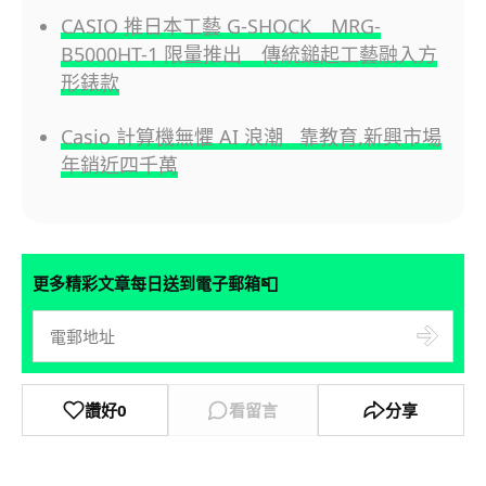
CASIO 推日本工藝 G-SHOCK MRG-
B5000HT-1 限量推出 傳統鎚起工藝融入方
形錶款
Casio 計算機無懼 AI 浪潮 靠教育,新興市場
年銷近四千萬
📮
更多精彩文章每日送到電子郵箱
讚好
0
看留言
分享