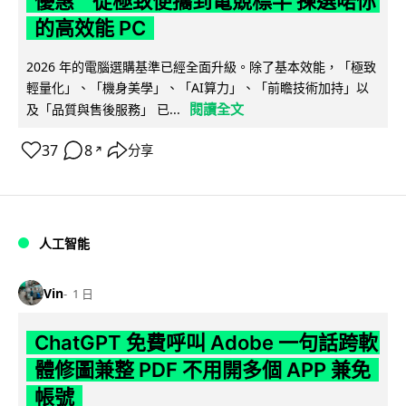
優惠 從極致便攜到電競標竿 揀選啱你
的高效能 PC
2026 年的電腦選購基準已經全面升級。除了基本效能，「極致
輕量化」、「機身美學」、「AI算力」、「前瞻技術加持」以
閱讀全文
及「品質與售後服務」 已...
37
8
分享
↗
人工智能
Vin
1 日
ChatGPT 免費呼叫 Adobe 一句話跨軟
體修圖兼整 PDF 不用開多個 APP 兼免
帳號