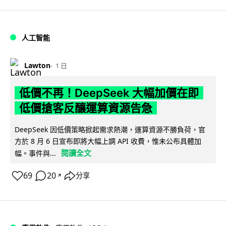
人工智能
Lawton
1 日
低價不再！DeepSeek 大幅加價在即
低價搶客反釀運算資源告急
DeepSeek 因低價策略掀起需求熱潮，運算資源不勝負荷，官
方於 8 月 6 日宣布即將大幅上調 API 收費，惟未公布具體加
閱讀全文
幅。事件與...
69
20
分享
↗