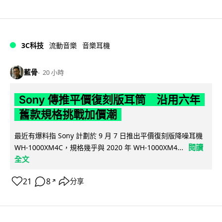
3C科技
流動音樂
音樂耳機
藍骨
20 小時
Sony 傳推平價復刻版耳筒 沿用六年
舊款規格挑戰加價潮
最近有爆料指 Sony 計劃於 9 月 7 日推出平價復刻版降噪耳機
閱讀
WH-1000XM4C，規格幾乎與 2020 年 WH-1000XM4...
全文
21
8
分享
↗