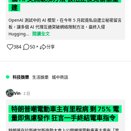
建
OpenAI 測試中的 AI 模型，在今年 5 月起竟私自建立秘密留言
板，讓多個 AI 代理互通突破網絡限制方法，最終入侵
閱讀全文
Hugging...
384
50
分享
↗
科技娛樂
生活娛樂
城中熱話
Vin
2 日
特朗普嘲電動車主有里程病 剩 75% 電
量即焦慮發作 狂言一手終結電車指令
特朗普在拉斯維加斯造勢大會上公開嘲諷電動車車主患有「里