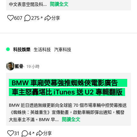
閱讀全文
中文表意空間及科...
607
275
分享
↗
科技娛樂
生活科技
汽車科技
藍骨
19 小時
BMW 車廂熒幕強推蜘蛛俠電影廣告
車主怒轟堪比 iTunes 送 U2 專輯翻版
BMW 近日透過無線更新向全球逾 70 個市場車輛中控熒幕推送
《蜘蛛俠：英雄重生》宣傳動畫，啟動車輛即彈出通知，觸發
閱讀全文
大批車主不滿。BMW 早...
31
4
分享
↗