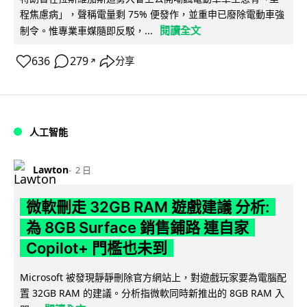
程焦慮病」，聲稱電量剩 75% 便發作，並重申已廢除電動車強
閱讀全文
制令。惟專業車媒隨即反駁，...
636
279
分享
↗
人工智能
Lawton
2 日
微軟刪走 32GB RAM 遊戲建議 分析:
為 8GB Surface 銷售鋪路 連自家
Copilot+ 門檻也未到
Microsoft 被發現靜靜刪除官方網站上，對遊戲玩家要為電腦配
置 32GB RAM 的建議。分析指微軟同時新推出的 8GB RAM 入