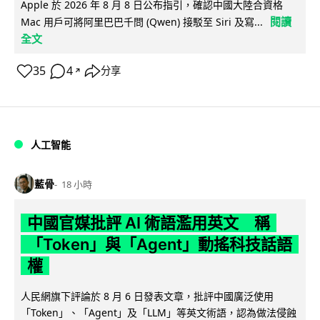
Apple 於 2026 年 8 月 8 日公布指引，確認中國大陸合資格
閱讀
Mac 用戶可將阿里巴巴千問 (Qwen) 接駁至 Siri 及寫...
全文
35
4
分享
↗
人工智能
藍骨
18 小時
中國官媒批評 AI 術語濫用英文 稱
「Token」與「Agent」動搖科技話語
權
人民網旗下評論於 8 月 6 日發表文章，批評中國廣泛使用
「Token」、「Agent」及「LLM」等英文術語，認為做法侵蝕