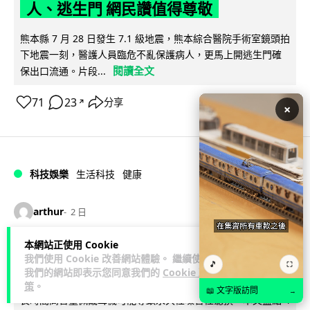
人、逃生門 網民讚值得尊敬
熊本縣 7 月 28 日發生 7.1 級地震，熊本綜合醫院手術室鏡頭拍
下地震一刻，醫護人員臨危不亂保護病人，更馬上開逃生門確
閱讀全文
保出口流通。片段...
71
23
分享
↗
×
科技娛樂
生活科技
健康
arthur
2 日
本網站正使用 Cookie
AirPods 用家注意聽力響紅燈 醫學界籲
我們使用 Cookie 改善網站體驗。 繼續使用
🎵
⛶
耳機用戶謹守「60-60」鐵律
我們的網站即表示您同意我們的
Cookie 政
策
。
📖 文字版訪問
→
長時間高音量佩戴耳機可能導致永久性噪音性聽損。本文盤點 4