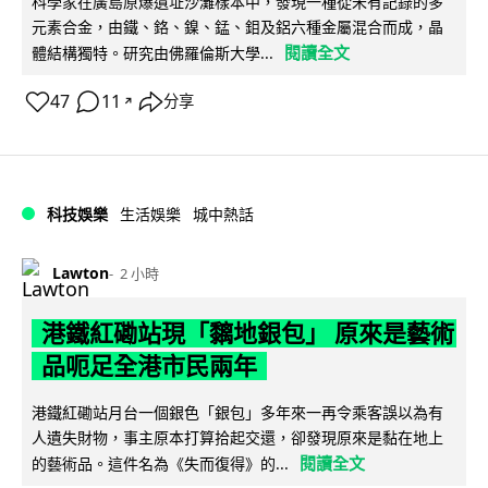
科學家在廣島原爆遺址沙灘樣本中，發現一種從未有記錄的多
元素合金，由鐵、鉻、鎳、錳、鉬及鋁六種金屬混合而成，晶
閱讀全文
體結構獨特。研究由佛羅倫斯大學...
47
11
分享
↗
科技娛樂
生活娛樂
城中熱話
Lawton
2 小時
港鐵紅磡站現「黐地銀包」 原來是藝術
品呃足全港市民兩年
港鐵紅磡站月台一個銀色「銀包」多年來一再令乘客誤以為有
人遺失財物，事主原本打算拾起交還，卻發現原來是黏在地上
閱讀全文
的藝術品。這件名為《失而復得》的...