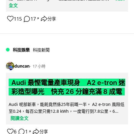
全文
115
17
分享
↗
科技娛樂
科技新聞
duncan
17 小時
Audi 最慳電量產車現身 A2 e-tron 迷
彩造型曝光 快充 26 分鐘充滿 8 成電
Audi 呢部新車，能耗竟然係25年前嘅一半。 A2 e-tron 風阻低
至0.24，每百公里只需12.8 kWh，一度電行到7.8公里。6...
閱讀全文
6
1
分享
↗