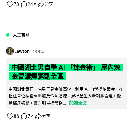
73
24
分享
↗
人工智能
Lawton
13 小時
中國湖北男自學 AI 「煉金術」 屋內煉
金冒濃煙驚動全區
中國湖北黃石一名男子見金價高企，利用 AI 自學提煉黃金，在
租住單位私設高壓爐及作坊冶煉，過程產生大量刺鼻濃煙，驚
閱讀全文
動鄰居報警。警方到場揭發整...
88
7
分享
↗