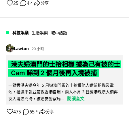
25
4
分享
↗
科技娛樂
生活娛樂
城中熱話
Lawton
20 小時
港夫婦澳門的士拾相機 據為己有被的士
Cam 睇到 2 個月後再入境被捕
一對香港夫婦今年 5 月遊澳門乘的士拾獲他人遺留相機及電
池，拾遺不報並帶返香港自用。兩人本月 2 日經港珠澳大橋再
閱讀全文
次入境澳門時，被治安警察局...
475
65
分享
↗