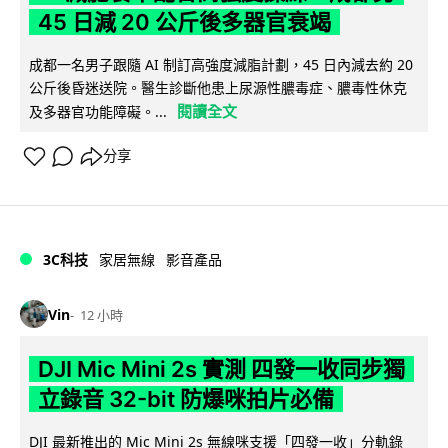
45 日減 20 公斤後多器官衰竭
成都一名男子跟隨 AI 制訂高強度減脂計劃，45 日內減去約 20
公斤後昏迷送院。醫生診斷他患上尿源性膿毒症、膿毒性休克
閱讀全文
及多器官功能障礙。...
分享
3C科技
家居無線
影音產品
Vin
12 小時
DJI Mic Mini 2s 實測 四發一收同步獨
立錄音 32-bit 防爆咪拍片必備
DJI 最新推出的 Mic Mini 2s 無線咪支援「四發一收」分軌錄