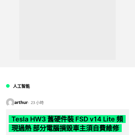
人工智能
arthur
23 小時
Tesla HW3 舊硬件裝 FSD v14 Lite 頻
現過熱 部分電腦損毀車主須自費維修