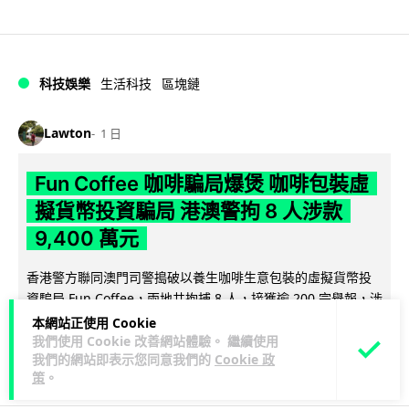
科技娛樂
生活科技
區塊鏈
Lawton
1 日
Fun Coffee 咖啡騙局爆煲 咖啡包裝虛
擬貨幣投資騙局 港澳警拘 8 人涉款
9,400 萬元
香港警方聯同澳門司警搗破以養生咖啡生意包裝的虛擬貨幣投
資騙局 Fun Coffee，兩地共拘捕 8 人，接獲逾 200 宗舉報，涉
閱讀全文
款 9,4...
本網站正使用 Cookie
我們使用 Cookie 改善網站體驗。 繼續使用
我們的網站即表示您同意我們的
Cookie 政
119
10
分享
↗
策
。