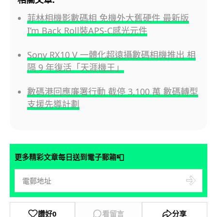
菲林相機影數碼相 免機外大舊硬件 最新版
I’m Back Roll裝APS-C感光元件
Sony RX10 V 一體化超遠攝數碼相機推出 相
隔 9 年復活「天涯機王」
數碼港回應廉署行動 截停 3,100 萬 數碼轉型
支援先導計劃
📮
更多精彩文章每日送到電子郵箱
讚好
0
看留言
分享