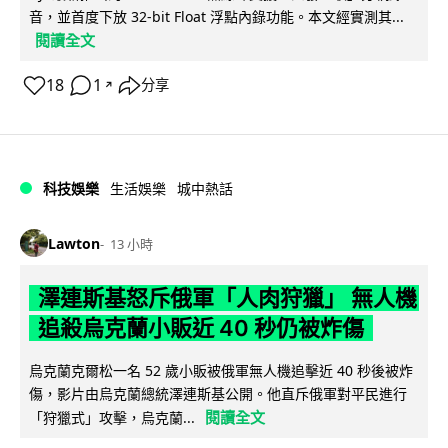
音，並首度下放 32-bit Float 浮點內錄功能。本文經實測其...
閱讀全文
18
1
分享
↗
科技娛樂
生活娛樂
城中熱話
Lawton
13 小時
澤連斯基怒斥俄軍「人肉狩獵」 無人機
追殺烏克蘭小販近 40 秒仍被炸傷
烏克蘭克爾松一名 52 歲小販被俄軍無人機追擊近 40 秒後被炸
傷，影片由烏克蘭總統澤連斯基公開。他直斥俄軍對平民進行
閱讀全文
「狩獵式」攻擊，烏克蘭...