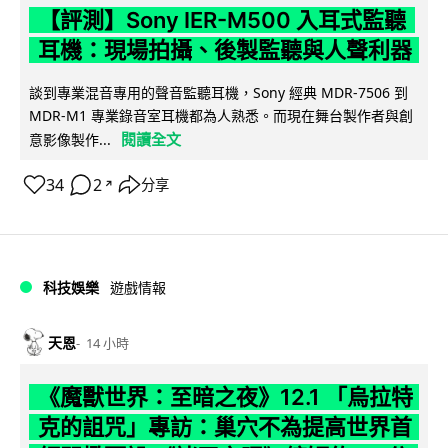
【評測】Sony IER-M500 入耳式監聽
耳機：現場拍攝、後製監聽與人聲利器
談到專業混音專用的聲音監聽耳機，Sony 經典 MDR-7506 到
MDR-M1 專業錄音室耳機都為人熟悉。而現在舞台製作者與創
閱讀全文
意影像製作...
34
2
分享
↗
科技娛樂
遊戲情報
天恩
14 小時
《魔獸世界：至暗之夜》12.1 「烏拉特
克的詛咒」專訪：巢穴不為提高世界首