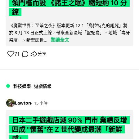
領門檻而設 《諸王之眠》縮短約 10 分
鐘
《魔獸世界：至暗之夜》版本更新 12.1「烏拉特克的詛咒」將
於 8 月 13 日正式上線，帶來全新區域「盤蛇島」、地城「毒牙
閱讀全文
祭壇」、新型態世...
71
分享
科技娛樂
遊戲情報
Lawton
15 小時
日本二手遊戲店減 90% 門市 業績反增
四成 "懷舊"在 Z 世代變成最潮「新鮮
感」