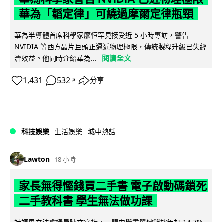
華為「韜定律」可繞過摩爾定律瓶頸
華為半導體首席科學家廖恒罕見接受近 5 小時專訪，警告
NVIDIA 等西方晶片巨頭正逼近物理極限，傳統製程升級已失經
閱讀全文
濟效益。他同時介紹華為...
1,431
532
分享
↗
科技娛樂
生活娛樂
城中熱話
Lawton
18 小時
家長無得慳錢買二手書 電子啟動碼鎖死
二手教科書 學生無法做功課
社福界立法會議員陳文宜指，一間中學書單價錢按年加 14.7%