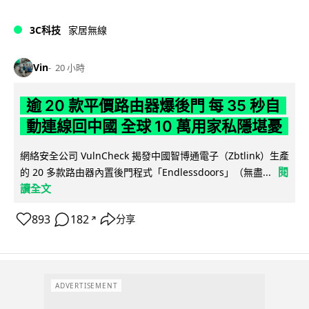
3C科技
家居無線
Vin
20 小時
逾 20 款平價路由器爆後門 每 35 秒自
動連線回中國 全球 10 萬用家私隱堪憂
網絡安全公司 VulnCheck 揭發中國智博通電子（Zbtlink）生產
閱
的 20 多款路由器內置後門程式「Endlessdoors」（無盡...
讀全文
893
182
分享
↗
ADVERTISEMENT