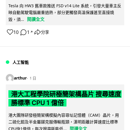
Tesla 向 HW3 舊車款推送 FSD v14 Lite 系統，引發大量車主反
映自動駕駛電腦嚴重過熱，部分更觸發高溫保護甚至直接燒
閱讀全文
毀，須...
10
1
分享
↗
人工智能
arthur
1 日
港大工程學院研極簡架構晶片 搜尋速度
勝標準 CPU 1 億倍
港大團隊研發極簡架構模擬內容尋址記憶體（CAM）晶片，用
二硫化鉬及半金屬銻克服傳輸瓶頸，漢明距離計算速度比標準
閱讀全文
CPU快1億倍，每次搜尋耗能低...