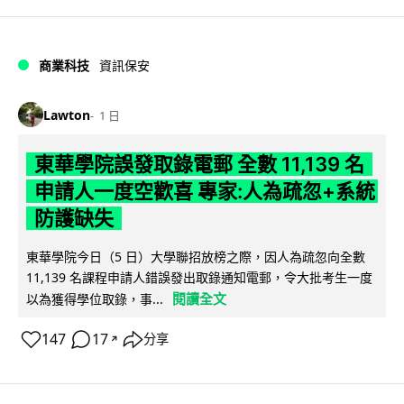
商業科技
資訊保安
Lawton
1 日
東華學院誤發取錄電郵 全數 11,139 名
申請人一度空歡喜 專家:人為疏忽+系統
防護缺失
東華學院今日（5 日）大學聯招放榜之際，因人為疏忽向全數
11,139 名課程申請人錯誤發出取錄通知電郵，令大批考生一度
閱讀全文
以為獲得學位取錄，事...
147
17
分享
↗