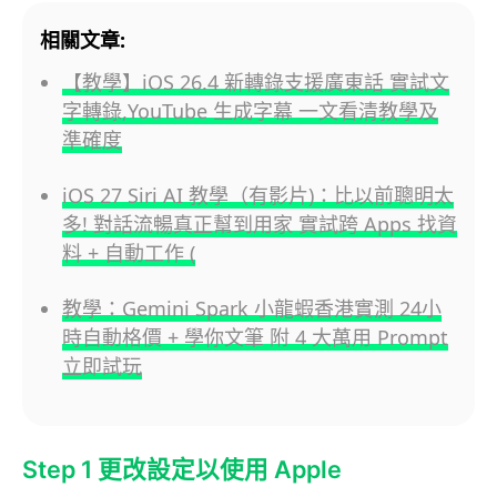
相關文章:
【教學】iOS 26.4 新轉錄支援廣東話 實試文
字轉錄,YouTube 生成字幕 一文看清教學及
準確度
iOS 27 Siri AI 教學（有影片)：比以前聰明太
多! 對話流暢真正幫到用家 實試跨 Apps 找資
料 + 自動工作 (
教學：Gemini Spark 小龍蝦香港實測 24小
時自動格價 + 學你文筆 附 4 大萬用 Prompt
立即試玩
Step 1 更改設定以使用 Apple