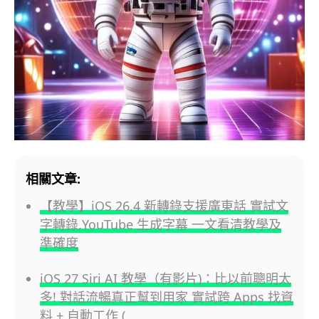
相關文章:
【教學】iOS 26.4 新轉錄支援廣東話 實試文
字轉錄,YouTube 生成字幕 一文看清教學及
準確度
iOS 27 Siri AI 教學（有影片)：比以前聰明太
多! 對話流暢真正幫到用家 實試跨 Apps 找資
料 + 自動工作 (