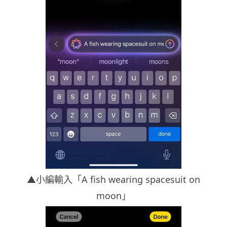
▲小編輸入「A fish wearing spacesuit on
moon」