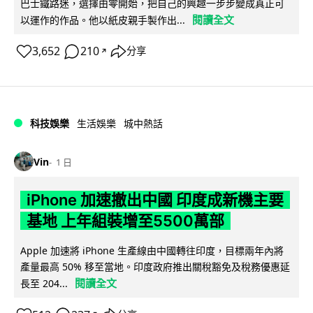
巴士鐵路迷，選擇由零開始，把自己的興趣一步步變成真正可
閱讀全文
以運作的作品。他以紙皮親手製作出...
3,652
210
分享
↗
科技娛樂
生活娛樂
城中熱話
Vin
1 日
iPhone 加速撤出中國 印度成新機主要
基地 上年組裝增至5500萬部
Apple 加速將 iPhone 生產線由中國轉往印度，目標兩年內將
產量最高 50% 移至當地。印度政府推出關稅豁免及稅務優惠延
閱讀全文
長至 204...