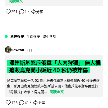
閱讀全文
251
1
分享
↗
科技娛樂
生活娛樂
城中熱話
Lawton
2 日
澤連斯基怒斥俄軍「人肉狩獵」 無人機
追殺烏克蘭小販近 40 秒仍被炸傷
烏克蘭克爾松一名 52 歲小販被俄軍無人機追擊近 40 秒後被炸
傷，影片由烏克蘭總統澤連斯基公開。他直斥俄軍對平民進行
閱讀全文
「狩獵式」攻擊，烏克蘭...
126
41
分享
↗