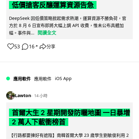
低價搶客反釀運算資源告急
DeepSeek 因低價策略掀起需求熱潮，運算資源不勝負荷，官
方於 8 月 6 日宣布即將大幅上調 API 收費，惟未公布具體加
閱讀全文
幅。事件與...
53
16
分享
↗
iOS App
應用軟件
應用軟件
Lawton
14 小時
首爾大生 2 星期開發防曬地圖 一日暴增
2 萬人下載衝榜首
【行路都要揀好有遮陰】南韓首爾大學 23 歲學生劉敏俊利用 2