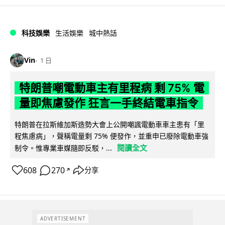
科技娛樂
生活娛樂
城中熱話
Vin
1 日
特朗普嘲電動車主有里程病 剩 75% 電
量即焦慮發作 狂言一手終結電車指令
特朗普在拉斯維加斯造勢大會上公開嘲諷電動車車主患有「里
程焦慮病」，聲稱電量剩 75% 便發作，並重申已廢除電動車強
閱讀全文
制令。惟專業車媒隨即反駁，...
608
270
分享
↗
ADVERTISEMENT