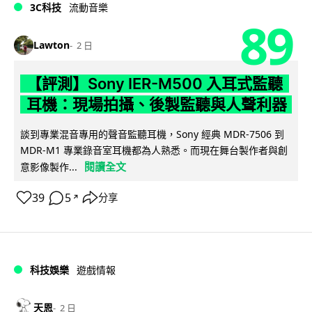
3C科技
流動音樂
89
Lawton
2 日
【評測】Sony IER-M500 入耳式監聽
耳機：現場拍攝、後製監聽與人聲利器
談到專業混音專用的聲音監聽耳機，Sony 經典 MDR-7506 到
MDR-M1 專業錄音室耳機都為人熟悉。而現在舞台製作者與創
閱讀全文
意影像製作...
39
5
分享
↗
科技娛樂
遊戲情報
天恩
2 日