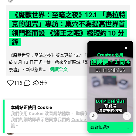
《魔獸世界：至暗之夜》12.1 「烏拉特
克的詛咒」專訪：巢穴不為提高世界首
領門檻而設 《諸王之眠》縮短約 10 分
鐘
×
《魔獸世界：至暗之夜》版本更新 12.1「烏拉特克的詛咒」將
於 8 月 13 日正式上線，帶來全新區域「盤蛇島」、地城「毒牙
閱讀全文
祭壇」、新型態世...
116
分享
本網站正使用 Cookie
我們使用 Cookie 改善網站體驗。 繼續使用
科技娛樂
遊戲情報
🎵
⛶
我們的網站即表示您同意我們的
Cookie 政
策
。
📖 詳細評測
→
Lawton
2 日