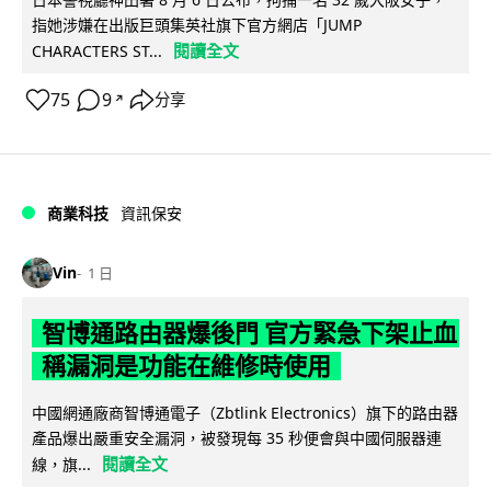
指她涉嫌在出版巨頭集英社旗下官方網店「JUMP
閱讀全文
CHARACTERS ST...
75
9
分享
↗
商業科技
資訊保安
Vin
1 日
智博通路由器爆後門 官方緊急下架止血
稱漏洞是功能在維修時使用
中國網通廠商智博通電子（Zbtlink Electronics）旗下的路由器
產品爆出嚴重安全漏洞，被發現每 35 秒便會與中國伺服器連
閱讀全文
線，旗...