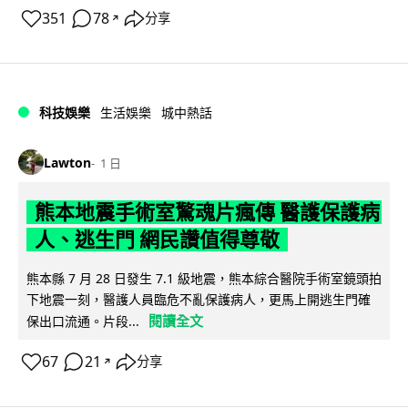
351
78
分享
↗
科技娛樂
生活娛樂
城中熱話
Lawton
1 日
熊本地震手術室驚魂片瘋傳 醫護保護病
人、逃生門 網民讚值得尊敬
熊本縣 7 月 28 日發生 7.1 級地震，熊本綜合醫院手術室鏡頭拍
下地震一刻，醫護人員臨危不亂保護病人，更馬上開逃生門確
閱讀全文
保出口流通。片段...
67
21
分享
↗