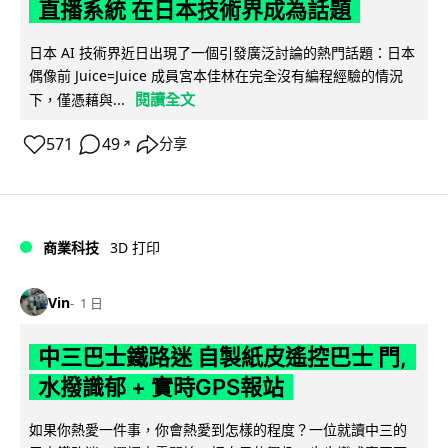
直播系統 在日本技術界成為話題
日本 AI 技術界近日出現了一個引發廣泛討論的熱門話題：日本
偶像前 Juice=Juice 成員宮本佳林在完全沒有編程經驗的情況
閱讀全文
下，僅憑藉與...
571
49
分享
↗
商業科技
3D 打印
Vin
1 日
中三巴士鐵路迷 自製紙皮遙控巴士 門,
水撥識郁 + 實時GPS報站
如果你熱愛一件事，你會熱愛到怎樣的程度？一位就讀中三的