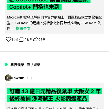
Copilot+ 門檻也未到
Microsoft 被發現靜靜刪除官方網站上，對遊戲玩家要為電腦配
置 32GB RAM 的建議。分析指微軟同時新推出的 8GB RAM 入
閱讀全文
門...
163
16
分享
↗
科技娛樂
影視娛樂
Lawton
1 日
訂購 43 億日元精品後棄單 大阪女 2 年
後終被捕 涉海賊王,火影周邊產品
日本警視廳神田署 8 月 6 日公布，拘捕一名 32 歲大阪女子，