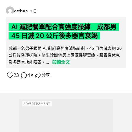
arthur
1 日
AI 減肥餐單配合高強度操練 成都男
45 日減 20 公斤後多器官衰竭
成都一名男子跟隨 AI 制訂高強度減脂計劃，45 日內減去約 20
公斤後昏迷送院。醫生診斷他患上尿源性膿毒症、膿毒性休克
閱讀全文
及多器官功能障礙。...
23
4
分享
↗
ADVERTISEMENT