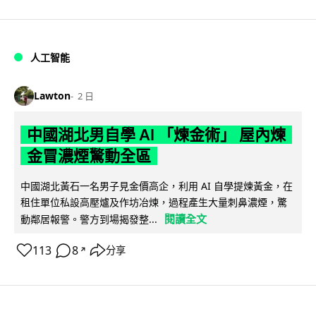
人工智能
Lawton
2 日
中國湖北男自學 AI 「煉金術」 屋內煉
金冒濃煙驚動全區
中國湖北黃石一名男子見金價高企，利用 AI 自學提煉黃金，在
租住單位私設高壓爐及作坊冶煉，過程產生大量刺鼻濃煙，驚
閱讀全文
動鄰居報警。警方到場揭發整...
113
8
分享
↗