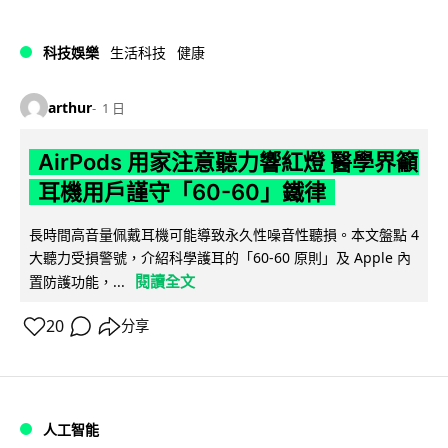
科技娛樂
生活科技
健康
arthur
1 日
AirPods 用家注意聽力響紅燈 醫學界籲
耳機用戶謹守「60-60」鐵律
長時間高音量佩戴耳機可能導致永久性噪音性聽損。本文盤點 4
大聽力受損警號，介紹科學護耳的「60-60 原則」及 Apple 內
閱讀全文
置防護功能，...
20
分享
人工智能