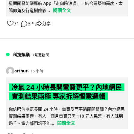
星期開發防曬導航 App「走向陰涼處」，結合建築物高度、太
閱讀全文
陽仰角及行道樹陰影...
71
3
分享
↗
科技娛樂
科技新聞
arthur
15 小時
冷氣 24 小時長開電費更平？內地網民
實測結果兩極 專家拆解慳電邏輯
你信唔信冷氣長開 24 小時，電費反而平過開開關關？內地網民
實測結果兩極，有人一個月電費只需 118 元人民幣，有人飆到
閱讀全文
過千。電力部門話不能...