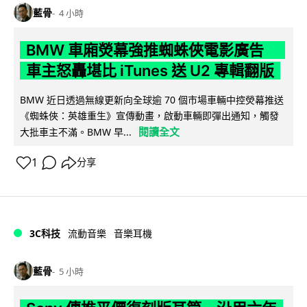
藍骨
4 小時
BMW 車廂熒幕強推蜘蛛俠電影廣告
車主怒轟堪比 iTunes 送 U2 專輯翻版
BMW 近日透過無線更新向全球逾 70 個市場車輛中控熒幕推送
《蜘蛛俠：英雄重生》宣傳動畫，啟動車輛即彈出通知，觸發
閱讀全文
大批車主不滿。BMW 早...
1
分享
3C科技
流動音樂
音樂耳機
藍骨
5 小時