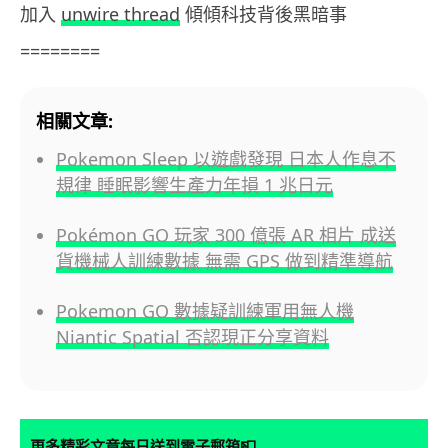
加入
unwire thread
傾傾科技背後黑暗事
========
相關文章:
Pokemon Sleep 以遊戲發現 日本人作息不
規律 睡眠影響生產力年損 1 兆日元
Pokémon GO 玩家 300 億張 AR 相片 成送
貨機械人訓練數據 無需 GPS 做到精準導航
Pokemon GO 數據疑訓練軍用無人機
Niantic Spatial 否認現正分享資料
📮
更多精彩文章每日送到電子郵箱