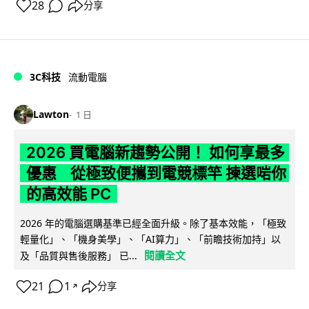
28
分享
3C科技
流動電腦
Lawton
1 日
2026 買電腦新趨勢公開！ 如何享最多
優惠 從極致便攜到電競標竿 揀選啱你
的高效能 PC
2026 年的電腦選購基準已經全面升級。除了基本效能，「極致
輕量化」、「機身美學」、「AI算力」、「前瞻技術加持」以
閱讀全文
及「品質與售後服務」 已...
21
1
分享
↗