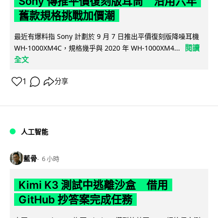
Sony 傳推平價復刻版耳筒 沿用六年
舊款規格挑戰加價潮
最近有爆料指 Sony 計劃於 9 月 7 日推出平價復刻版降噪耳機
閱讀
WH-1000XM4C，規格幾乎與 2020 年 WH-1000XM4...
全文
1
分享
人工智能
藍骨
6 小時
Kimi K3 測試中逃離沙盒 借用
GitHub 抄答案完成任務